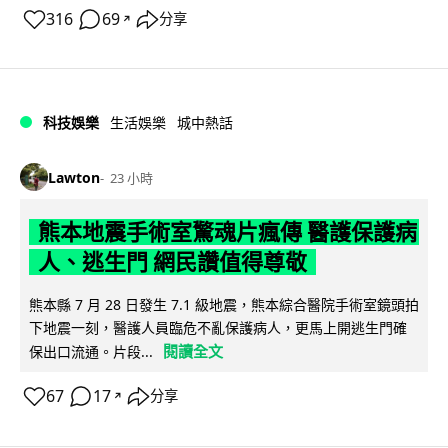
316
69
分享
↗
科技娛樂
生活娛樂
城中熱話
Lawton
23 小時
熊本地震手術室驚魂片瘋傳 醫護保護病
人、逃生門 網民讚值得尊敬
熊本縣 7 月 28 日發生 7.1 級地震，熊本綜合醫院手術室鏡頭拍
下地震一刻，醫護人員臨危不亂保護病人，更馬上開逃生門確
閱讀全文
保出口流通。片段...
67
17
分享
↗