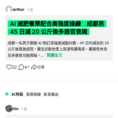
arthur
1 日
AI 減肥餐單配合高強度操練 成都男
45 日減 20 公斤後多器官衰竭
成都一名男子跟隨 AI 制訂高強度減脂計劃，45 日內減去約 20
公斤後昏迷送院。醫生診斷他患上尿源性膿毒症、膿毒性休克
閱讀全文
及多器官功能障礙。...
22
4
分享
↗
3C科技
家居無線
影音產品
Vin
1 日