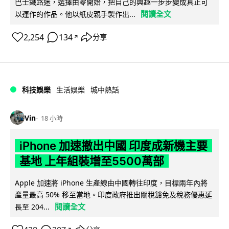
巴士鐵路迷，選擇由零開始，把自己的興趣一步步變成真正可
閱讀全文
以運作的作品。他以紙皮親手製作出...
2,254
134
分享
↗
科技娛樂
生活娛樂
城中熱話
Vin
18 小時
iPhone 加速撤出中國 印度成新機主要
基地 上年組裝增至5500萬部
Apple 加速將 iPhone 生產線由中國轉往印度，目標兩年內將
產量最高 50% 移至當地。印度政府推出關稅豁免及稅務優惠延
閱讀全文
長至 204...