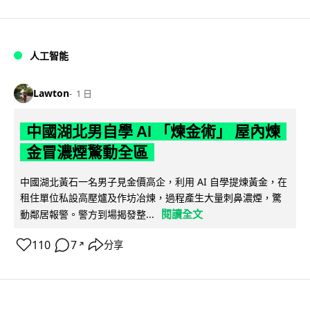
人工智能
Lawton
1 日
中國湖北男自學 AI 「煉金術」 屋內煉
金冒濃煙驚動全區
中國湖北黃石一名男子見金價高企，利用 AI 自學提煉黃金，在
租住單位私設高壓爐及作坊冶煉，過程產生大量刺鼻濃煙，驚
閱讀全文
動鄰居報警。警方到場揭發整...
110
7
分享
↗