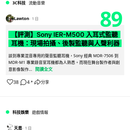
3C科技
流動音樂
89
Lawton
1 日
【評測】Sony IER-M500 入耳式監聽
耳機：現場拍攝、後製監聽與人聲利器
談到專業混音專用的聲音監聽耳機，Sony 經典 MDR-7506 到
MDR-M1 專業錄音室耳機都為人熟悉。而現在舞台製作者與創
閱讀全文
意影像製作...
38
4
分享
↗
科技娛樂
遊戲情報
天恩
1 日