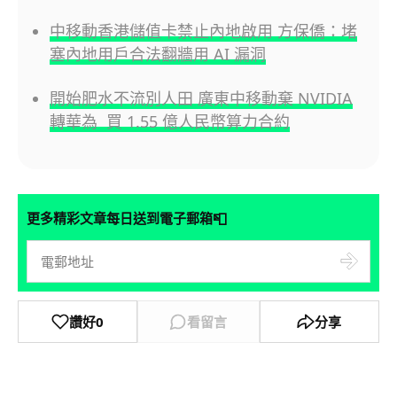
中移動香港儲值卡禁止內地啟用 方保僑：堵
塞內地用戶合法翻牆用 AI 漏洞
開始肥水不流別人田 廣東中移動棄 NVIDIA
轉華為 買 1.55 億人民幣算力合約
📮
更多精彩文章每日送到電子郵箱
讚好
0
看留言
分享