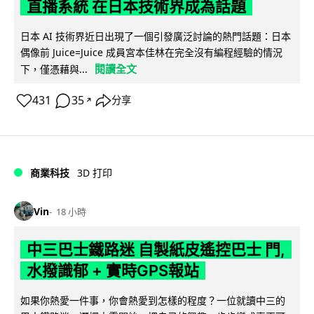
直播系統 在日本技術界成為話題
日本 AI 技術界近日出現了一個引發廣泛討論的熱門話題：日本
偶像前 Juice=Juice 成員宮本佳林在完全沒有編程經驗的情況
閱讀全文
下，僅憑藉與...
431
35
分享
↗
商業科技
3D 打印
Vin
18 小時
中三巴士鐵路迷 自製紙皮遙控巴士 門,
水撥識郁 + 實時GPS報站
如果你熱愛一件事，你會熱愛到怎樣的程度？一位就讀中三的