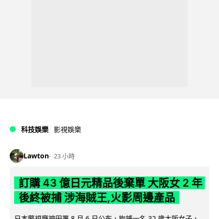
科技娛樂
影視娛樂
Lawton
23 小時
訂購 43 億日元精品後棄單 大阪女 2 年
後終被捕 涉海賊王,火影周邊產品
日本警視廳神田署 8 月 6 日公布，拘捕一名 32 歲大阪女子，