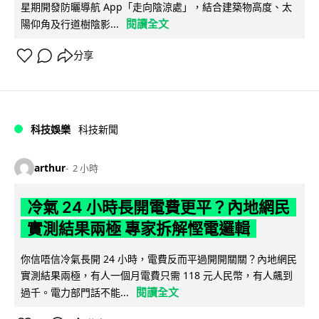
星期開發防曬導航 App「走向陰涼處」，結合建築物高度、太
閱讀全文
陽仰角及行道樹陰影...
分享
科技娛樂
科技新聞
arthur
2 小時
冷氣 24 小時長開電費更平？內地網民
實測結果兩極 專家拆解慳電邏輯
你信唔信冷氣長開 24 小時，電費反而平過開開關關？內地網民
實測結果兩極，有人一個月電費只需 118 元人民幣，有人飆到
閱讀全文
過千。電力部門話不能...