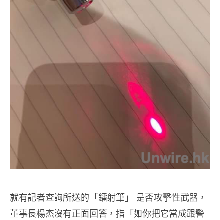
就有記者查詢所送的「鐳射筆」 是否攻擊性武器，
董事長楊杰沒有正面回答，指「如你把它當成跟警