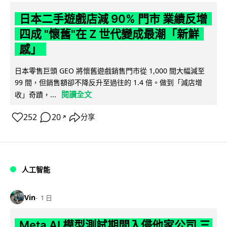
日本二手遊戲店減 90% 門市 業績反增
四成 "懷舊"在 Z 世代變成最潮「新鮮
感」
日本零售巨頭 GEO 將懷舊遊戲銷售門市從 1,000 間大幅減至
99 間，但銷售額卻不降反升至過往的 1.4 倍。做到「減店增
閱讀全文
收」奇蹟，...
252
20
分享
↗
人工智能
Vin
1 日
Meta AI 模型測試期間入侵他家公司 三