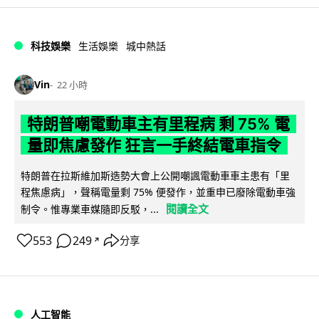
科技娛樂
生活娛樂
城中熱話
Vin
22 小時
特朗普嘲電動車主有里程病 剩 75% 電
量即焦慮發作 狂言一手終結電車指令
特朗普在拉斯維加斯造勢大會上公開嘲諷電動車車主患有「里
程焦慮病」，聲稱電量剩 75% 便發作，並重申已廢除電動車強
閱讀全文
制令。惟專業車媒隨即反駁，...
553
249
分享
↗
人工智能