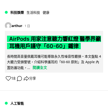
科技娛樂
生活科技
健康
arthur
1 日
AirPods 用家注意聽力響紅燈 醫學界籲
耳機用戶謹守「60-60」鐵律
長時間高音量佩戴耳機可能導致永久性噪音性聽損。本文盤點 4
大聽力受損警號，介紹科學護耳的「60-60 原則」及 Apple 內
閱讀全文
置防護功能，...
18
分享
人工智能