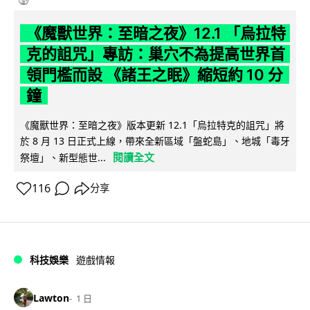
《魔獸世界：至暗之夜》12.1 「烏拉特
克的詛咒」專訪：巢穴不為提高世界首
領門檻而設 《諸王之眠》縮短約 10 分
鐘
《魔獸世界：至暗之夜》版本更新 12.1「烏拉特克的詛咒」將
於 8 月 13 日正式上線，帶來全新區域「盤蛇島」、地城「毒牙
閱讀全文
祭壇」、新型態世...
116
分享
科技娛樂
遊戲情報
Lawton
1 日