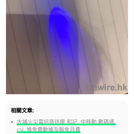
相關文章:
大埔火災電訊商送暖 和記, 中移動,數碼通,
csl. 推免費數據及豁免月費