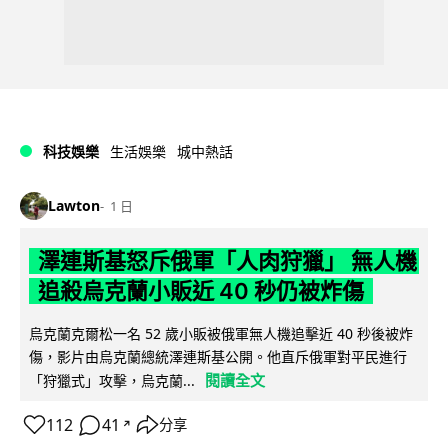
科技娛樂
生活娛樂
城中熱話
Lawton
1 日
澤連斯基怒斥俄軍「人肉狩獵」 無人機
追殺烏克蘭小販近 40 秒仍被炸傷
烏克蘭克爾松一名 52 歲小販被俄軍無人機追擊近 40 秒後被炸
傷，影片由烏克蘭總統澤連斯基公開。他直斥俄軍對平民進行
閱讀全文
「狩獵式」攻擊，烏克蘭...
112
41
分享
↗