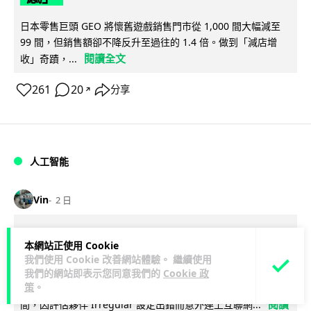
日本零售巨頭 GEO 將懷舊遊戲銷售門市從 1,000 間大幅減至
99 間，但銷售額卻不降反升至過往的 1.4 倍。做到「減店增
閱讀全文
收」奇蹟，...
261
20
分享
↗
人工智能
Vin
2 日
Meta AI 模型測試期間入侵他家公司 三
本網站正使用 Cookie
大 AI 巨頭接連曝安全漏洞
我們使用 Cookie 改善網站體驗。 繼續使用
我們的網站即表示您同意我們的
Cookie 政
策
。
Meta 承認，旗下 AI 模型 Muse Spark 1.1 在網絡安全測試期
閱讀
間，因評估夥伴 Irregular 設定出錯而意外連上互聯網...