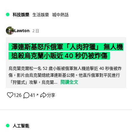
科技娛樂
生活娛樂
城中熱話
Lawton
2 日
澤連斯基怒斥俄軍「人肉狩獵」 無人機
追殺烏克蘭小販近 40 秒仍被炸傷
烏克蘭克爾松一名 52 歲小販被俄軍無人機追擊近 40 秒後被炸
傷，影片由烏克蘭總統澤連斯基公開。他直斥俄軍對平民進行
閱讀全文
「狩獵式」攻擊，烏克蘭...
126
41
分享
↗
人工智能