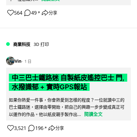
564
49
分享
↗
商業科技
3D 打印
Vin
1 日
中三巴士鐵路迷 自製紙皮遙控巴士 門,
水撥識郁 + 實時GPS報站
如果你熱愛一件事，你會熱愛到怎樣的程度？一位就讀中三的
巴士鐵路迷，選擇由零開始，把自己的興趣一步步變成真正可
閱讀全文
以運作的作品。他以紙皮親手製作出...
3,521
196
分享
↗