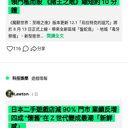
領門檻而設 《諸王之眠》縮短約 10 分
鐘
《魔獸世界：至暗之夜》版本更新 12.1「烏拉特克的詛咒」將
於 8 月 13 日正式上線，帶來全新區域「盤蛇島」、地城「毒牙
閱讀全文
祭壇」、新型態世...
116
分享
科技娛樂
遊戲情報
Lawton
2 日
日本二手遊戲店減 90% 門市 業績反增
四成 "懷舊"在 Z 世代變成最潮「新鮮
感」