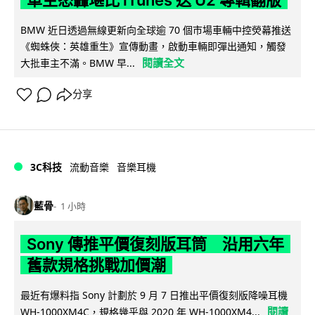
車主怒轟堪比 iTunes 送 U2 專輯翻版
BMW 近日透過無線更新向全球逾 70 個市場車輛中控熒幕推送
《蜘蛛俠：英雄重生》宣傳動畫，啟動車輛即彈出通知，觸發
閱讀全文
大批車主不滿。BMW 早...
分享
3C科技
流動音樂
音樂耳機
藍骨
1 小時
Sony 傳推平價復刻版耳筒 沿用六年
舊款規格挑戰加價潮
最近有爆料指 Sony 計劃於 9 月 7 日推出平價復刻版降噪耳機
閱讀
WH-1000XM4C，規格幾乎與 2020 年 WH-1000XM4...