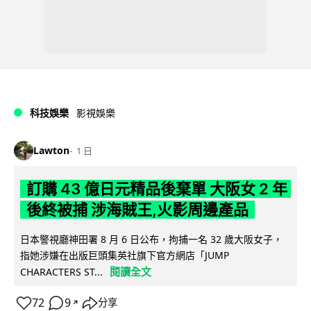
科技娛樂
影視娛樂
Lawton
1 日
訂購 43 億日元精品後棄單 大阪女 2 年
後終被捕 涉海賊王,火影周邊產品
日本警視廳神田署 8 月 6 日公布，拘捕一名 32 歲大阪女子，
指她涉嫌在出版巨頭集英社旗下官方網店「JUMP
閱讀全文
CHARACTERS ST...
72
9
分享
↗