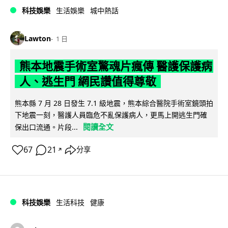
科技娛樂
生活娛樂
城中熱話
Lawton
1 日
熊本地震手術室驚魂片瘋傳 醫護保護病
人、逃生門 網民讚值得尊敬
熊本縣 7 月 28 日發生 7.1 級地震，熊本綜合醫院手術室鏡頭拍
下地震一刻，醫護人員臨危不亂保護病人，更馬上開逃生門確
閱讀全文
保出口流通。片段...
67
21
分享
↗
科技娛樂
生活科技
健康