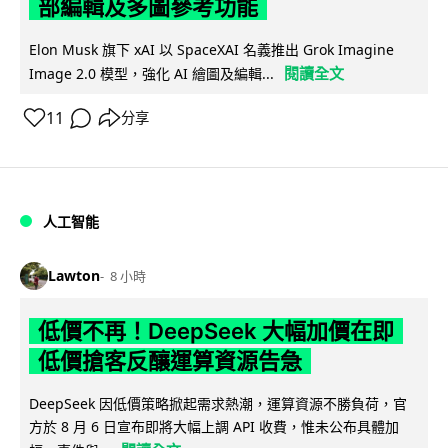
部編輯及多圖參考功能
Elon Musk 旗下 xAI 以 SpaceXAI 名義推出 Grok Imagine
閱讀全文
Image 2.0 模型，強化 AI 繪圖及編輯...
11
分享
人工智能
Lawton
8 小時
低價不再！DeepSeek 大幅加價在即
低價搶客反釀運算資源告急
DeepSeek 因低價策略掀起需求熱潮，運算資源不勝負荷，官
方於 8 月 6 日宣布即將大幅上調 API 收費，惟未公布具體加