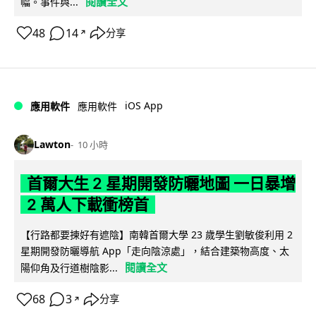
閱讀全文
幅。事件與...
48
14
分享
↗
iOS App
應用軟件
應用軟件
Lawton
10 小時
首爾大生 2 星期開發防曬地圖 一日暴增
2 萬人下載衝榜首
【行路都要揀好有遮陰】南韓首爾大學 23 歲學生劉敏俊利用 2
星期開發防曬導航 App「走向陰涼處」，結合建築物高度、太
閱讀全文
陽仰角及行道樹陰影...
68
3
分享
↗