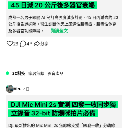
45 日減 20 公斤後多器官衰竭
成都一名男子跟隨 AI 制訂高強度減脂計劃，45 日內減去約 20
公斤後昏迷送院。醫生診斷他患上尿源性膿毒症、膿毒性休克
閱讀全文
及多器官功能障礙。...
23
4
分享
↗
3C科技
家居無線
影音產品
Vin
2 日
DJI Mic Mini 2s 實測 四發一收同步獨
立錄音 32-bit 防爆咪拍片必備
DJI 最新推出的 Mic Mini 2s 無線咪支援「四發一收」分軌錄