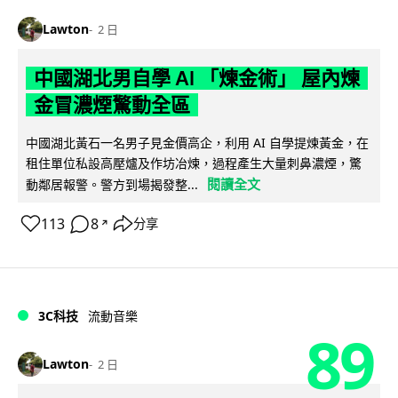
Lawton
2 日
中國湖北男自學 AI 「煉金術」 屋內煉
金冒濃煙驚動全區
中國湖北黃石一名男子見金價高企，利用 AI 自學提煉黃金，在
租住單位私設高壓爐及作坊冶煉，過程產生大量刺鼻濃煙，驚
閱讀全文
動鄰居報警。警方到場揭發整...
113
8
分享
↗
3C科技
流動音樂
89
Lawton
2 日