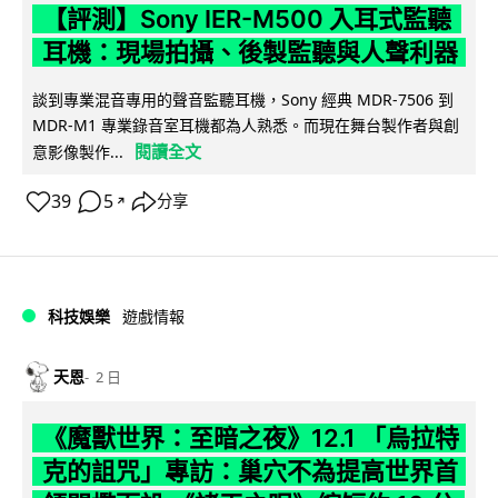
【評測】Sony IER-M500 入耳式監聽
耳機：現場拍攝、後製監聽與人聲利器
談到專業混音專用的聲音監聽耳機，Sony 經典 MDR-7506 到
MDR-M1 專業錄音室耳機都為人熟悉。而現在舞台製作者與創
閱讀全文
意影像製作...
39
5
分享
↗
科技娛樂
遊戲情報
天恩
2 日
《魔獸世界：至暗之夜》12.1 「烏拉特
克的詛咒」專訪：巢穴不為提高世界首