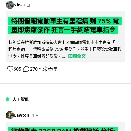
Vin
1 日
特朗普嘲電動車主有里程病 剩 75% 電
量即焦慮發作 狂言一手終結電車指令
特朗普在拉斯維加斯造勢大會上公開嘲諷電動車車主患有「里
程焦慮病」，聲稱電量剩 75% 便發作，並重申已廢除電動車強
閱讀全文
制令。惟專業車媒隨即反駁，...
605
270
分享
↗
人工智能
Lawton
1 日