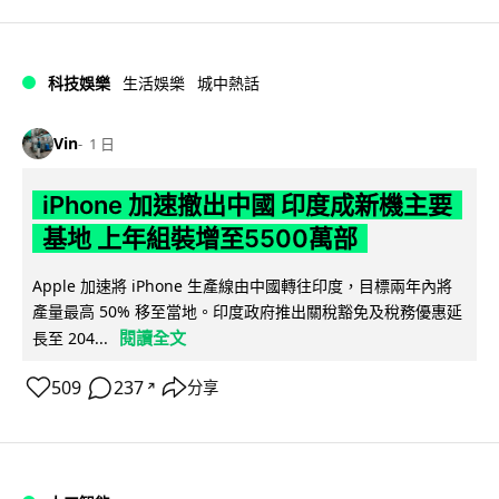
科技娛樂
生活娛樂
城中熱話
Vin
1 日
iPhone 加速撤出中國 印度成新機主要
基地 上年組裝增至5500萬部
Apple 加速將 iPhone 生產線由中國轉往印度，目標兩年內將
產量最高 50% 移至當地。印度政府推出關稅豁免及稅務優惠延
閱讀全文
長至 204...
509
237
分享
↗