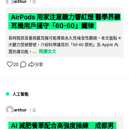
arthur
1 日
AirPods 用家注意聽力響紅燈 醫學界籲
耳機用戶謹守「60-60」鐵律
長時間高音量佩戴耳機可能導致永久性噪音性聽損。本文盤點 4
大聽力受損警號，介紹科學護耳的「60-60 原則」及 Apple 內
閱讀全文
置防護功能，...
20
分享
人工智能
arthur
1 日
AI 減肥餐單配合高強度操練 成都男