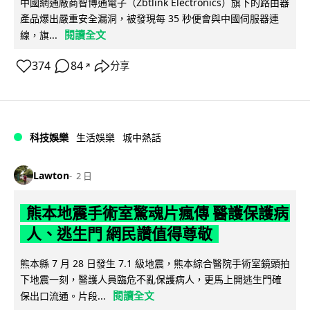
中國網通廠商智博通電子（Zbtlink Electronics）旗下的路由器
產品爆出嚴重安全漏洞，被發現每 35 秒便會與中國伺服器連
閱讀全文
線，旗...
374
84
分享
↗
科技娛樂
生活娛樂
城中熱話
Lawton
2 日
熊本地震手術室驚魂片瘋傳 醫護保護病
人、逃生門 網民讚值得尊敬
熊本縣 7 月 28 日發生 7.1 級地震，熊本綜合醫院手術室鏡頭拍
下地震一刻，醫護人員臨危不亂保護病人，更馬上開逃生門確
閱讀全文
保出口流通。片段...