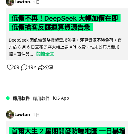
Lawton
1 日
低價不再！DeepSeek 大幅加價在即
低價搶客反釀運算資源告急
DeepSeek 因低價策略掀起需求熱潮，運算資源不勝負荷，官
方於 8 月 6 日宣布即將大幅上調 API 收費，惟未公布具體加
閱讀全文
幅。事件與...
69
19
分享
↗
iOS App
應用軟件
應用軟件
Lawton
1 日
首爾大生 2 星期開發防曬地圖 一日暴增