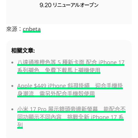
來源：
cnbeta
相關文章:
八達通推橙色等 5 種新卡面 配合 iPhone 17
系列襯色 免費下載馬上襯機使用
Apple $449 iPhone 斜孭掛繩 迎合手機掛
身潮流 需另外配合手機殼使用
小米 17 Pro 展示鏡頭旁邊新螢幕 能配合不
同功顯示不同內容 挑戰全新 iPhone 17 系
列