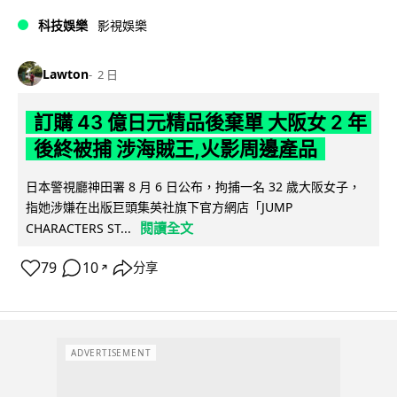
科技娛樂
影視娛樂
Lawton
2 日
訂購 43 億日元精品後棄單 大阪女 2 年
後終被捕 涉海賊王,火影周邊產品
日本警視廳神田署 8 月 6 日公布，拘捕一名 32 歲大阪女子，
指她涉嫌在出版巨頭集英社旗下官方網店「JUMP
閱讀全文
CHARACTERS ST...
79
10
分享
↗
ADVERTISEMENT