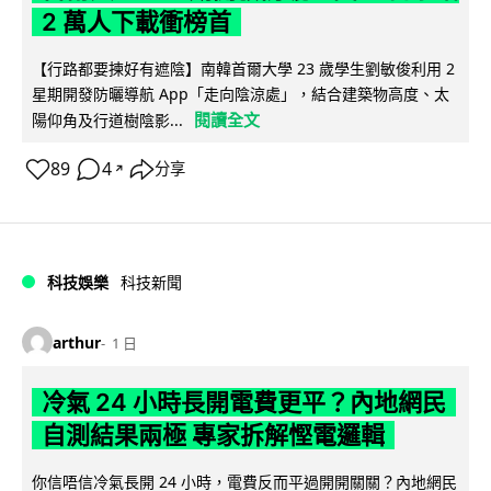
2 萬人下載衝榜首
【行路都要揀好有遮陰】南韓首爾大學 23 歲學生劉敏俊利用 2
星期開發防曬導航 App「走向陰涼處」，結合建築物高度、太
閱讀全文
陽仰角及行道樹陰影...
89
4
分享
↗
科技娛樂
科技新聞
arthur
1 日
冷氣 24 小時長開電費更平？內地網民
自測結果兩極 專家拆解慳電邏輯
你信唔信冷氣長開 24 小時，電費反而平過開開關關？內地網民