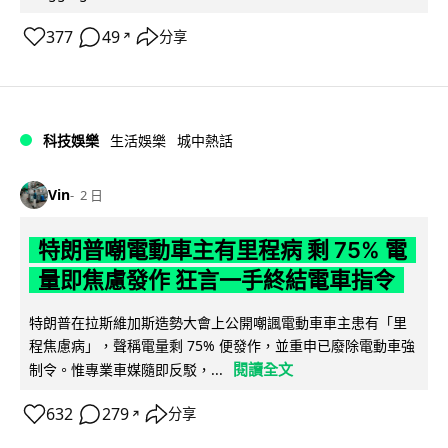
377
49
分享
↗
科技娛樂
生活娛樂
城中熱話
Vin
2 日
特朗普嘲電動車主有里程病 剩 75% 電
量即焦慮發作 狂言一手終結電車指令
特朗普在拉斯維加斯造勢大會上公開嘲諷電動車車主患有「里
程焦慮病」，聲稱電量剩 75% 便發作，並重申已廢除電動車強
閱讀全文
制令。惟專業車媒隨即反駁，...
632
279
分享
↗