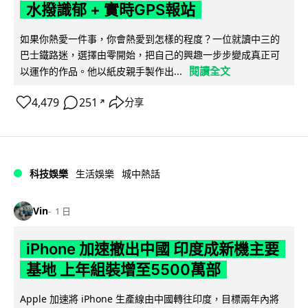
水撥識郁 + 實時GPS報站
如果你熱愛一件事，你會熱愛到怎樣的程度？一位就讀中三的
巴士鐵路迷，選擇由零開始，把自己的興趣一步步變成真正可
閱讀全文
以運作的作品。他以紙皮親手製作出...
4,479
251
分享
↗
科技娛樂
生活娛樂
城中熱話
Vin
1 日
iPhone 加速撤出中國 印度成新機主要
基地 上年組裝增至5500萬部
Apple 加速將 iPhone 生產線由中國轉往印度，目標兩年內將