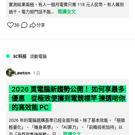
實測結果兩極，有人一個月電費只需 118 元人民幣，有人飆到
閱讀全文
過千。電力部門話不能...
36
分享
3C科技
流動電腦
Lawton
1 日
2026 買電腦新趨勢公開！ 如何享最多
優惠 從極致便攜到電競標竿 揀選啱你
的高效能 PC
2026 年的電腦選購基準已經全面升級。除了基本效能，「極致
輕量化」、「機身美學」、「AI算力」、「前瞻技術加持」以
閱讀全文
及「品質與售後服務」 已...