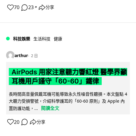
70
23
分享
↗
科技娛樂
生活科技
健康
arthur
2 日
AirPods 用家注意聽力響紅燈 醫學界籲
耳機用戶謹守「60-60」鐵律
長時間高音量佩戴耳機可能導致永久性噪音性聽損。本文盤點 4
大聽力受損警號，介紹科學護耳的「60-60 原則」及 Apple 內
閱讀全文
置防護功能，...
20
分享