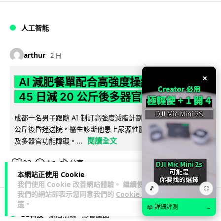
人工智能
arthur
2 日
×
AI 減肥餐單配合高強度操練 成都男
45 日減 20 公斤後多器官衰竭
成都一名男子跟隨 AI 制訂高強度減脂計劃，45 日內減去約 20
公斤後昏迷送院。醫生診斷他患上尿源性膿毒症、膿毒性休克
閱讀全文
及多器官功能障礙。...
23
4
分享
↗
本網站正使用 Cookie
我們使用 Cookie 改善網站體驗。 繼續使用
🎵
⛶
我們的網站即表示您同意我們的
Cookie 政
策
。
📖 詳細評測
→
3C科技
家居無線
影音產品