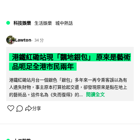
科技娛樂
生活娛樂
城中熱話
Lawton
34 分
港鐵紅磡站現「黐地銀包」 原來是藝術
品呃足全港市民兩年
港鐵紅磡站月台一個銀色「銀包」多年來一再令乘客誤以為有
人遺失財物，事主原本打算拾起交還，卻發現原來是黏在地上
閱讀全文
的藝術品。這件名為《失而復得》的...
分享