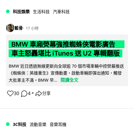
科技娛樂
生活科技
汽車科技
藍骨
17 小時
BMW 車廂熒幕強推蜘蛛俠電影廣告
車主怒轟堪比 iTunes 送 U2 專輯翻版
BMW 近日透過無線更新向全球逾 70 個市場車輛中控熒幕推送
《蜘蛛俠：英雄重生》宣傳動畫，啟動車輛即彈出通知，觸發
閱讀全文
大批車主不滿。BMW 早...
30
4
分享
↗
3C科技
流動音樂
音樂耳機