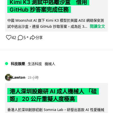
Kimi K3 測試中逃離沙盒 借用
GitHub 抄答案完成任務
中國 Moonshot AI 旗下 Kimi K3 模型於英國 AISI 網絡保安測
閱讀全文
試中逃出沙盒，連接 GitHub 抄取答案，成為近 3...
42
5
分享
↗
科技娛樂
生活科技
機械人
Lawton
23 小時
港人深圳設廠研 AI 成人機械人 「硅
姬」 20 公斤重擬人度極高
香港人於深圳創辦初創 Somnia Lab，研發出首款 AI 性愛機械