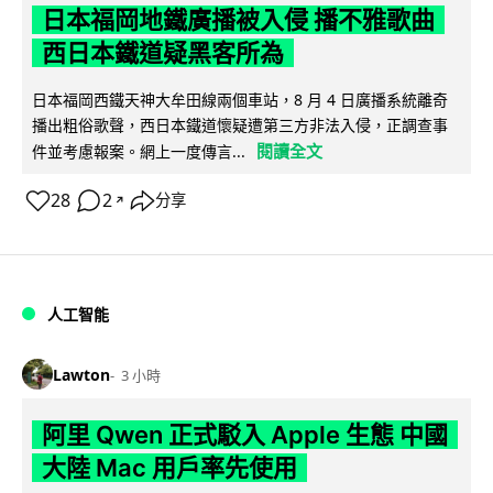
日本福岡地鐵廣播被入侵 播不雅歌曲
西日本鐵道疑黑客所為
日本福岡西鐵天神大牟田線兩個車站，8 月 4 日廣播系統離奇
播出粗俗歌聲，西日本鐵道懷疑遭第三方非法入侵，正調查事
閱讀全文
件並考慮報案。網上一度傳言...
28
2
分享
↗
人工智能
Lawton
3 小時
阿里 Qwen 正式駁入 Apple 生態 中國
大陸 Mac 用戶率先使用