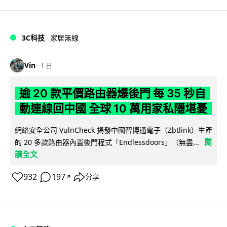
3C科技
家居無線
Vin
1 日
逾 20 款平價路由器爆後門 每 35 秒自
動連線回中國 全球 10 萬用家私隱堪憂
網絡安全公司 VulnCheck 揭發中國智博通電子（Zbtlink）生產
閱
的 20 多款路由器內置後門程式「Endlessdoors」（無盡...
讀全文
932
197
分享
↗