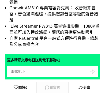
裝備
Godwit
AM310
專
業
電容麥
克風
：
收音細節豐
富，
音色飽滿溫
暖，
提供您錄音室等級的聲音體
驗
Live Streamer PW313
高畫質
攝影機：1080P
畫
面並可加入特效濾鏡
，
讓您的直播更生動吸
引
自家
RECentral
平台一站式方便
進行直播、錄製
及分享直播內容
📮
更多精彩文章每日送到電子郵箱
讚好
0
看留言
分享