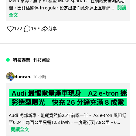
Meta 承認，旗下 AI 模型 Muse Spark 1.1 在網絡安全測試期
閱讀
間，因評估夥伴 Irregular 設定出錯而意外連上互聯網...
全文
122
19
分享
↗
科技娛樂
科技新聞
duncan
20 小時
Audi 最慳電量產車現身 A2 e-tron 迷
彩造型曝光 快充 26 分鐘充滿 8 成電
Audi 呢部新車，能耗竟然係25年前嘅一半。 A2 e-tron 風阻低
至0.24，每百公里只需12.8 kWh，一度電行到7.8公里。6...
閱讀全文