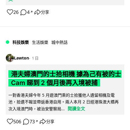
26
4
分享
↗
科技娛樂
生活娛樂
城中熱話
Lawton
1 日
港夫婦澳門的士拾相機 據為己有被的士
Cam 睇到 2 個月後再入境被捕
一對香港夫婦今年 5 月遊澳門乘的士拾獲他人遺留相機及電
池，拾遺不報並帶返香港自用。兩人本月 2 日經港珠澳大橋再
閱讀全文
次入境澳門時，被治安警察局...
506
73
分享
↗