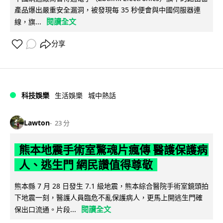
產品爆出嚴重安全漏洞，被發現每 35 秒便會與中國伺服器連
閱讀全文
線，旗...
分享
科技娛樂
生活娛樂
城中熱話
Lawton
23 分
熊本地震手術室驚魂片瘋傳 醫護保護病
人、逃生門 網民讚值得尊敬
熊本縣 7 月 28 日發生 7.1 級地震，熊本綜合醫院手術室鏡頭拍
下地震一刻，醫護人員臨危不亂保護病人，更馬上開逃生門確
閱讀全文
保出口流通。片段...