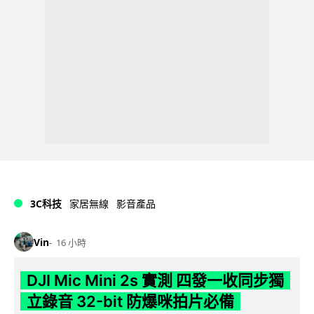
3C科技
家居無線
影音產品
Vin
16 小時
DJI Mic Mini 2s 實測 四發一收同步獨
立錄音 32-bit 防爆咪拍片必備