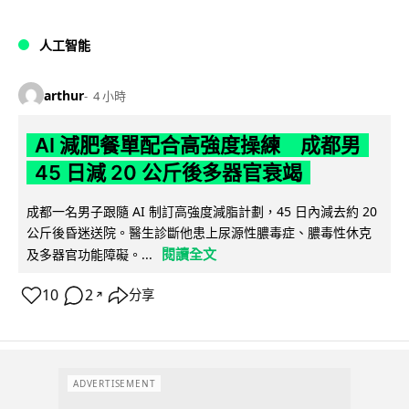
人工智能
arthur
4 小時
AI 減肥餐單配合高強度操練 成都男
45 日減 20 公斤後多器官衰竭
成都一名男子跟隨 AI 制訂高強度減脂計劃，45 日內減去約 20
公斤後昏迷送院。醫生診斷他患上尿源性膿毒症、膿毒性休克
閱讀全文
及多器官功能障礙。...
10
2
分享
↗
ADVERTISEMENT