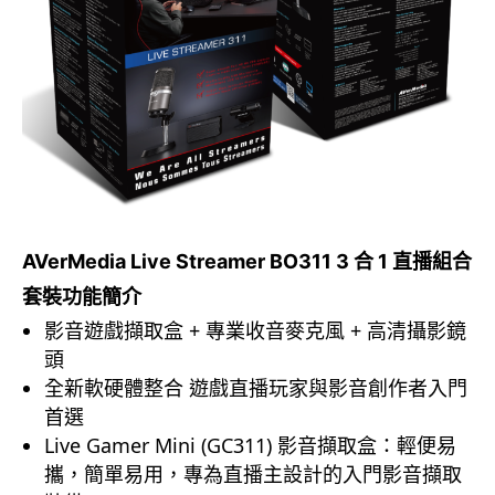
AVerMedia Live Streamer BO311 3 合 1 直播組合
套裝功能簡介
影音遊戲擷取盒 + 專業收音麥克風 + 高清攝影鏡
頭
全新軟硬體整合 遊戲直播玩家與影音創作者入門
首選
Live Gamer Mini
(GC311)
影音擷取盒：
輕便易
攜
，
簡單易用
，
專為直播主設
計
的入門影音擷
取