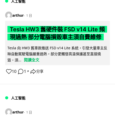
人工智能
arthur
1 日
Tesla HW3 舊硬件裝 FSD v14 Lite 頻
現過熱 部分電腦損毀車主須自費維修
Tesla 向 HW3 舊車款推送 FSD v14 Lite 系統，引發大量車主反
映自動駕駛電腦嚴重過熱，部分更觸發高溫保護甚至直接燒
閱讀全文
毀，須...
10
1
分享
↗
人工智能
arthur
1 日