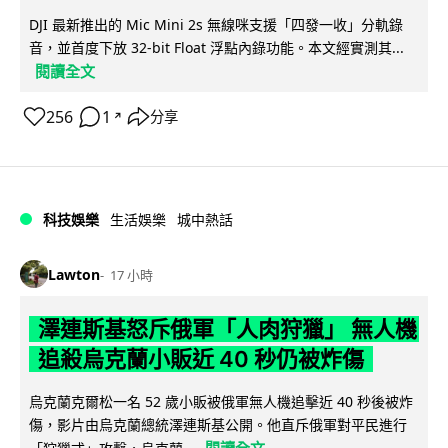
DJI 最新推出的 Mic Mini 2s 無線咪支援「四發一收」分軌錄
音，並首度下放 32-bit Float 浮點內錄功能。本文經實測其...
閱讀全文
256
1
分享
↗
科技娛樂
生活娛樂
城中熱話
Lawton
17 小時
澤連斯基怒斥俄軍「人肉狩獵」 無人機
追殺烏克蘭小販近 40 秒仍被炸傷
烏克蘭克爾松一名 52 歲小販被俄軍無人機追擊近 40 秒後被炸
傷，影片由烏克蘭總統澤連斯基公開。他直斥俄軍對平民進行