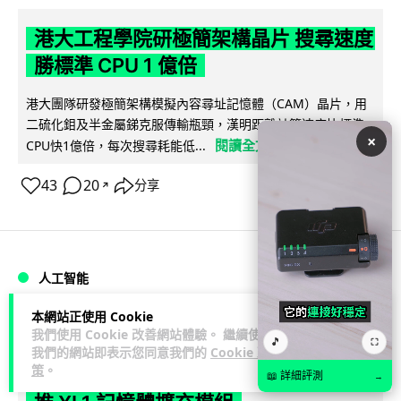
港大工程學院研極簡架構晶片 搜尋速度
勝標準 CPU 1 億倍
港大團隊研發極簡架構模擬內容尋址記憶體（CAM）晶片，用
二硫化鉬及半金屬銻克服傳輸瓶頸，漢明距離計算速度比標準
×
閱讀全文
CPU快1億倍，每次搜尋耗能低...
43
20
分享
↗
人工智能
本網站正使用 Cookie
Lawton
1 日
我們使用 Cookie 改善網站體驗。 繼續使用
🎵
⛶
我們的網站即表示您同意我們的
Cookie 政
策
。
靠快閃記憶體紓緩 DRAM 不足 KIOXIA
📖 詳細評測
→