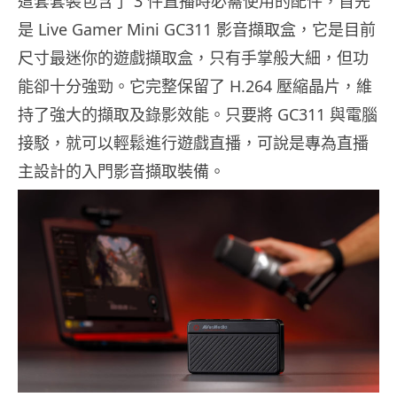
這套套裝包含了 3 件直播時必需使用的配件，首先
是 Live Gamer Mini GC311 影音擷取盒，它是目前
尺寸最迷你的遊戲擷取盒，只有手掌般大細，但功
能卻十分強勁。它完整保留了 H.264 壓縮晶片，維
持了強大的擷取及錄影效能。只要將 GC311 與電腦
接駁，就可以輕鬆進行遊戲直播，可說是專為直播
主設計的入門影音擷取裝備。