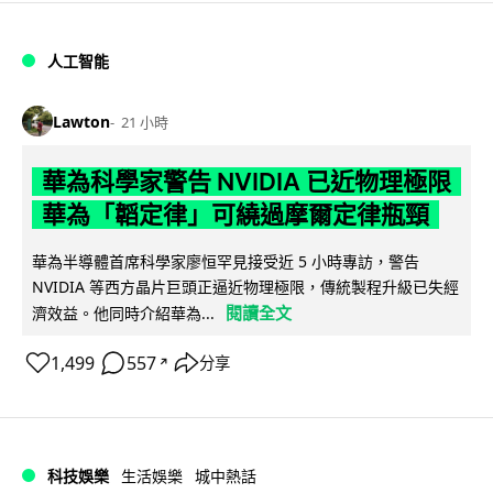
人工智能
Lawton
21 小時
華為科學家警告 NVIDIA 已近物理極限
華為「韜定律」可繞過摩爾定律瓶頸
華為半導體首席科學家廖恒罕見接受近 5 小時專訪，警告
NVIDIA 等西方晶片巨頭正逼近物理極限，傳統製程升級已失經
閱讀全文
濟效益。他同時介紹華為...
1,499
557
分享
↗
科技娛樂
生活娛樂
城中熱話