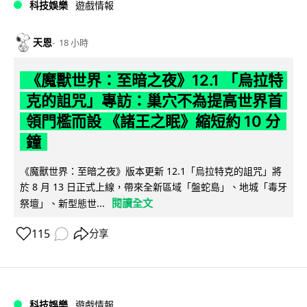
科技娛樂
遊戲情報
天恩
18 小時
《魔獸世界：至暗之夜》12.1 「烏拉特
克的詛咒」專訪：巢穴不為提高世界首
領門檻而設 《諸王之眠》縮短約 10 分
鐘
《魔獸世界：至暗之夜》版本更新 12.1「烏拉特克的詛咒」將
於 8 月 13 日正式上線，帶來全新區域「盤蛇島」、地城「毒牙
閱讀全文
祭壇」、新型態世...
115
分享
科技娛樂
遊戲情報