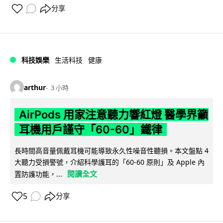
分享
科技娛樂
生活科技
健康
arthur
3 小時
AirPods 用家注意聽力響紅燈 醫學界籲
耳機用戶謹守「60-60」鐵律
長時間高音量佩戴耳機可能導致永久性噪音性聽損。本文盤點 4
大聽力受損警號，介紹科學護耳的「60-60 原則」及 Apple 內
閱讀全文
置防護功能，...
5
分享