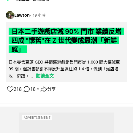
Lawton
19 小時
日本二手遊戲店減 90% 門市 業績反增
四成 "懷舊"在 Z 世代變成最潮「新鮮
感」
日本零售巨頭 GEO 將懷舊遊戲銷售門市從 1,000 間大幅減至
99 間，但銷售額卻不降反升至過往的 1.4 倍。做到「減店增
閱讀全文
收」奇蹟，...
218
18
分享
↗
ADVERTISEMENT