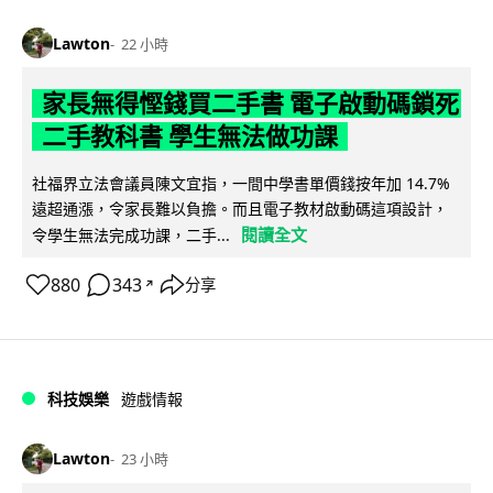
Lawton
22 小時
家長無得慳錢買二手書 電子啟動碼鎖死
二手教科書 學生無法做功課
社福界立法會議員陳文宜指，一間中學書單價錢按年加 14.7%
遠超通漲，令家長難以負擔。而且電子教材啟動碼這項設計，
閱讀全文
令學生無法完成功課，二手...
880
343
分享
↗
科技娛樂
遊戲情報
Lawton
23 小時