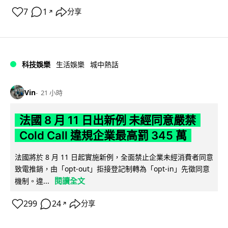
7
1
分享
↗
科技娛樂
生活娛樂
城中熱話
Vin
21 小時
法國 8 月 11 日出新例 未經同意嚴禁
Cold Call 違規企業最高罰 345 萬
法國將於 8 月 11 日起實施新例，全面禁止企業未經消費者同意
致電推銷，由「opt-out」拒接登記制轉為「opt-in」先徵同意
閱讀全文
機制。違...
299
24
分享
↗