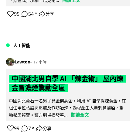
閱讀全文
「狩獵式」攻擊，烏克蘭...
95
54
分享
↗
人工智能
Lawton
17 小時
中國湖北男自學 AI 「煉金術」 屋內煉
金冒濃煙驚動全區
中國湖北黃石一名男子見金價高企，利用 AI 自學提煉黃金，在
租住單位私設高壓爐及作坊冶煉，過程產生大量刺鼻濃煙，驚
閱讀全文
動鄰居報警。警方到場揭發整...
99
7
分享
↗