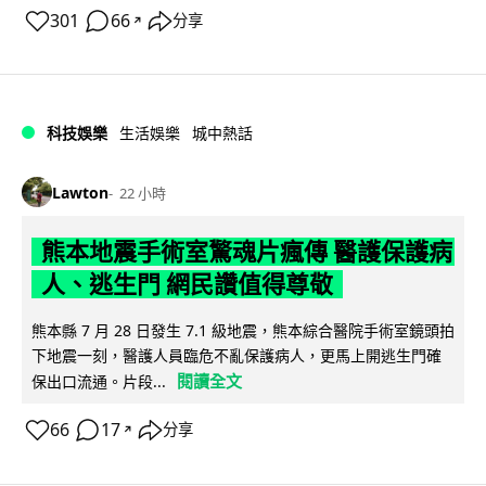
301
66
分享
↗
科技娛樂
生活娛樂
城中熱話
Lawton
22 小時
熊本地震手術室驚魂片瘋傳 醫護保護病
人、逃生門 網民讚值得尊敬
熊本縣 7 月 28 日發生 7.1 級地震，熊本綜合醫院手術室鏡頭拍
下地震一刻，醫護人員臨危不亂保護病人，更馬上開逃生門確
閱讀全文
保出口流通。片段...
66
17
分享
↗