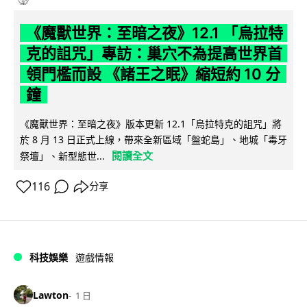
《魔獸世界：至暗之夜》12.1 「烏拉特
克的詛咒」專訪：巢穴不為提高世界首
領門檻而設 《諸王之眠》縮短約 10 分
鐘
《魔獸世界：至暗之夜》版本更新 12.1「烏拉特克的詛咒」將
於 8 月 13 日正式上線，帶來全新區域「盤蛇島」、地城「毒牙
閱讀全文
祭壇」、新型態世...
116
分享
科技娛樂
遊戲情報
Lawton
1 日