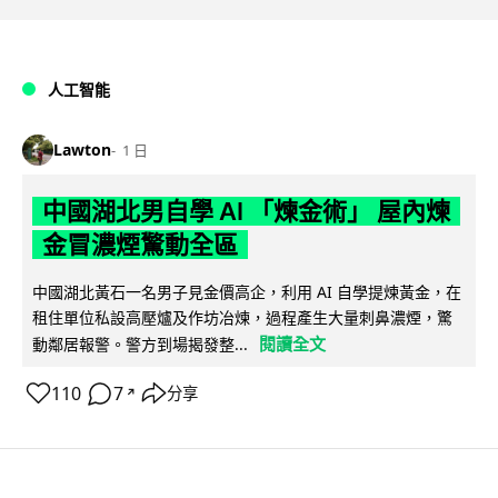
人工智能
Lawton
1 日
中國湖北男自學 AI 「煉金術」 屋內煉
金冒濃煙驚動全區
中國湖北黃石一名男子見金價高企，利用 AI 自學提煉黃金，在
租住單位私設高壓爐及作坊冶煉，過程產生大量刺鼻濃煙，驚
閱讀全文
動鄰居報警。警方到場揭發整...
110
7
分享
↗