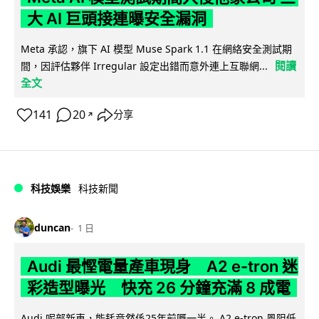
大 AI 巨頭接連曝安全漏洞
Meta 承認，旗下 AI 模型 Muse Spark 1.1 在網絡安全測試期
閱讀
間，因評估夥伴 Irregular 設定出錯而意外連上互聯網...
全文
141
20
分享
↗
科技娛樂
科技新聞
duncan
1 日
Audi 最慳電量產車現身 A2 e-tron 迷
彩造型曝光 快充 26 分鐘充滿 8 成電
Audi 呢部新車，能耗竟然係25年前嘅一半。 A2 e-tron 風阻低