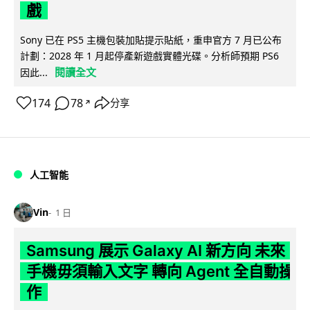
戲
Sony 已在 PS5 主機包裝加貼提示貼紙，重申官方 7 月已公布
計劃：2028 年 1 月起停產新遊戲實體光碟。分析師預期 PS6
閱讀全文
因此...
174
78
分享
↗
人工智能
Vin
1 日
Samsung 展示 Galaxy AI 新方向 未來
手機毋須輸入文字 轉向 Agent 全自動操
作