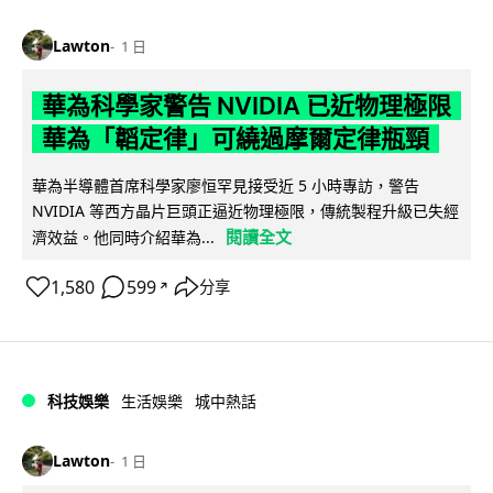
Lawton
1 日
華為科學家警告 NVIDIA 已近物理極限
華為「韜定律」可繞過摩爾定律瓶頸
華為半導體首席科學家廖恒罕見接受近 5 小時專訪，警告
NVIDIA 等西方晶片巨頭正逼近物理極限，傳統製程升級已失經
閱讀全文
濟效益。他同時介紹華為...
1,580
599
分享
↗
科技娛樂
生活娛樂
城中熱話
Lawton
1 日