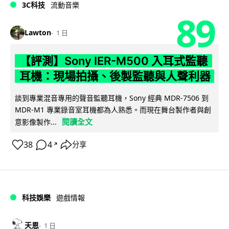
3C科技
流動音樂
89
Lawton
1 日
【評測】Sony IER-M500 入耳式監聽
耳機：現場拍攝、後製監聽與人聲利器
談到專業混音專用的聲音監聽耳機，Sony 經典 MDR-7506 到
MDR-M1 專業錄音室耳機都為人熟悉。而現在舞台製作者與創
閱讀全文
意影像製作...
38
4
分享
↗
科技娛樂
遊戲情報
天恩
1 日