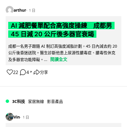
arthur
1 日
AI 減肥餐單配合高強度操練 成都男
45 日減 20 公斤後多器官衰竭
成都一名男子跟隨 AI 制訂高強度減脂計劃，45 日內減去約 20
公斤後昏迷送院。醫生診斷他患上尿源性膿毒症、膿毒性休克
閱讀全文
及多器官功能障礙。...
22
4
分享
↗
3C科技
家居無線
影音產品
Vin
1 日