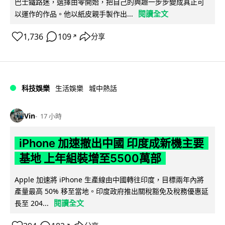
巴士鐵路迷，選擇由零開始，把自己的興趣一步步變成真正可
閱讀全文
以運作的作品。他以紙皮親手製作出...
1,736
109
分享
↗
科技娛樂
生活娛樂
城中熱話
Vin
17 小時
iPhone 加速撤出中國 印度成新機主要
基地 上年組裝增至5500萬部
Apple 加速將 iPhone 生產線由中國轉往印度，目標兩年內將
產量最高 50% 移至當地。印度政府推出關稅豁免及稅務優惠延
閱讀全文
長至 204...