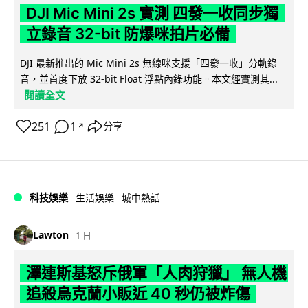
DJI Mic Mini 2s 實測 四發一收同步獨
立錄音 32-bit 防爆咪拍片必備
DJI 最新推出的 Mic Mini 2s 無線咪支援「四發一收」分軌錄
音，並首度下放 32-bit Float 浮點內錄功能。本文經實測其...
閱讀全文
251
1
分享
↗
科技娛樂
生活娛樂
城中熱話
Lawton
1 日
澤連斯基怒斥俄軍「人肉狩獵」 無人機
追殺烏克蘭小販近 40 秒仍被炸傷