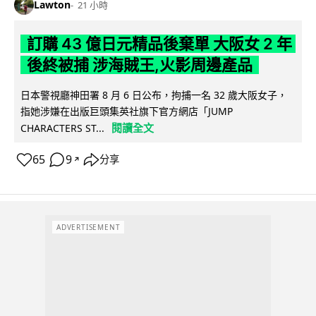
Lawton
21 小時
訂購 43 億日元精品後棄單 大阪女 2 年
後終被捕 涉海賊王,火影周邊產品
日本警視廳神田署 8 月 6 日公布，拘捕一名 32 歲大阪女子，
指她涉嫌在出版巨頭集英社旗下官方網店「JUMP
閱讀全文
CHARACTERS ST...
65
9
分享
↗
ADVERTISEMENT