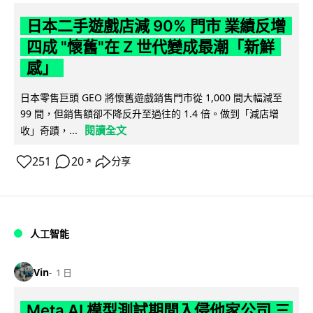
日本二手遊戲店減 90% 門市 業績反增
四成 "懷舊"在 Z 世代變成最潮「新鮮
感」
日本零售巨頭 GEO 將懷舊遊戲銷售門市從 1,000 間大幅減至
99 間，但銷售額卻不降反升至過往的 1.4 倍。做到「減店增
閱讀全文
收」奇蹟，...
251
20
分享
↗
人工智能
Vin
1 日
Meta AI 模型測試期間入侵他家公司 三