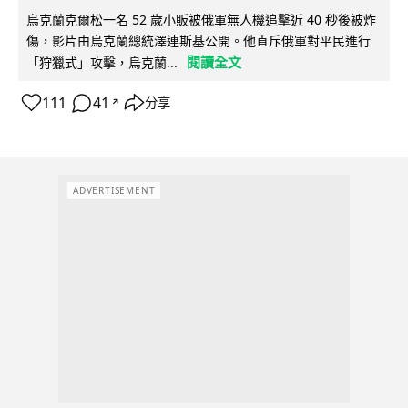
烏克蘭克爾松一名 52 歲小販被俄軍無人機追擊近 40 秒後被炸
傷，影片由烏克蘭總統澤連斯基公開。他直斥俄軍對平民進行
閱讀全文
「狩獵式」攻擊，烏克蘭...
111
41
分享
↗
ADVERTISEMENT