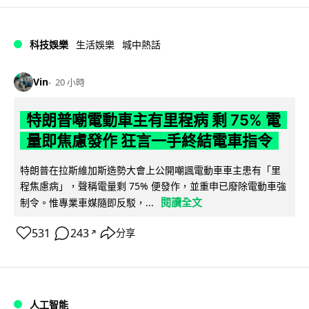
科技娛樂
生活娛樂
城中熱話
Vin
20 小時
特朗普嘲電動車主有里程病 剩 75% 電
量即焦慮發作 狂言一手終結電車指令
特朗普在拉斯維加斯造勢大會上公開嘲諷電動車車主患有「里
程焦慮病」，聲稱電量剩 75% 便發作，並重申已廢除電動車強
閱讀全文
制令。惟專業車媒隨即反駁，...
531
243
分享
↗
人工智能