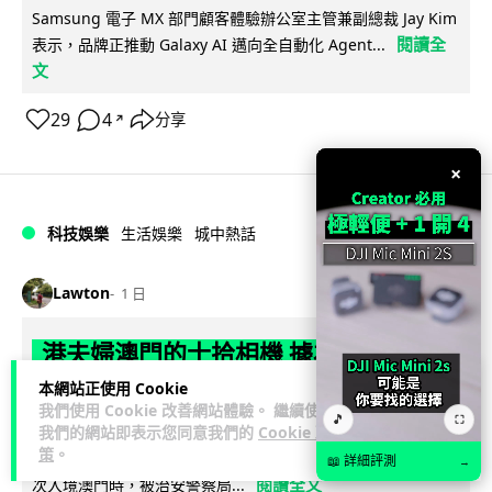
Samsung 電子 MX 部門顧客體驗辦公室主管兼副總裁 Jay Kim
閱讀全
表示，品牌正推動 Galaxy AI 邁向全自動化 Agent...
文
29
4
分享
↗
×
科技娛樂
生活娛樂
城中熱話
Lawton
1 日
港夫婦澳門的士拾相機 據為己有被的士
Cam 睇到 2 個月後再入境被捕
本網站正使用 Cookie
我們使用 Cookie 改善網站體驗。 繼續使用
🎵
⛶
我們的網站即表示您同意我們的
Cookie 政
一對香港夫婦今年 5 月遊澳門乘的士拾獲他人遺留相機及電
策
。
池，拾遺不報並帶返香港自用。兩人本月 2 日經港珠澳大橋再
📖 詳細評測
→
閱讀全文
次入境澳門時，被治安警察局...