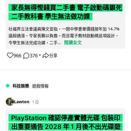
家長無得慳錢買二手書 電子啟動碼鎖死
二手教科書 學生無法做功課
社福界立法會議員陳文宜指，一間中學書單價錢按年加 14.7%
遠超通漲，令家長難以負擔。而且電子教材啟動碼這項設計，
閱讀全文
令學生無法完成功課，二手...
966
376
分享
↗
科技娛樂
遊戲情報
Lawton
1 日
PlayStation 確認停產實體光碟 包裝印
出重要通告 2028 年 1 月後不出光碟遊