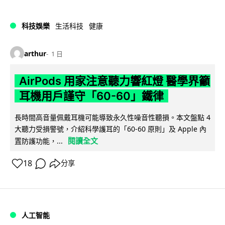
科技娛樂
生活科技
健康
arthur
1 日
AirPods 用家注意聽力響紅燈 醫學界籲
耳機用戶謹守「60-60」鐵律
長時間高音量佩戴耳機可能導致永久性噪音性聽損。本文盤點 4
大聽力受損警號，介紹科學護耳的「60-60 原則」及 Apple 內
閱讀全文
置防護功能，...
18
分享
人工智能