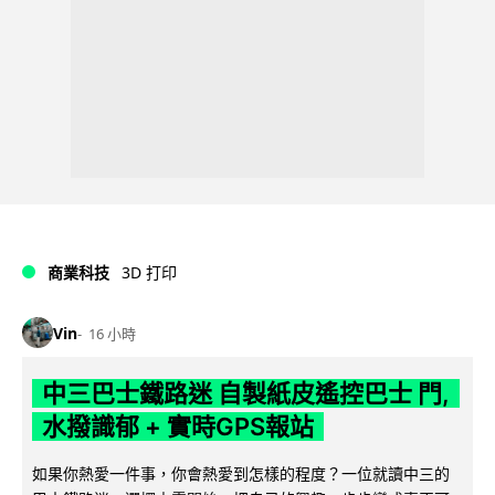
商業科技
3D 打印
Vin
16 小時
中三巴士鐵路迷 自製紙皮遙控巴士 門,
水撥識郁 + 實時GPS報站
如果你熱愛一件事，你會熱愛到怎樣的程度？一位就讀中三的