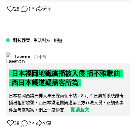
28
1
分享
↗
科技娛樂
生活科技
旅遊
Lawton
23 小時
日本福岡地鐵廣播被入侵 播不雅歌曲
西日本鐵道疑黑客所為
日本福岡西鐵天神大牟田線兩個車站，8 月 4 日廣播系統離奇
播出粗俗歌聲，西日本鐵道懷疑遭第三方非法入侵，正調查事
閱讀全文
件並考慮報案。網上一度傳言...
38
2
分享
↗