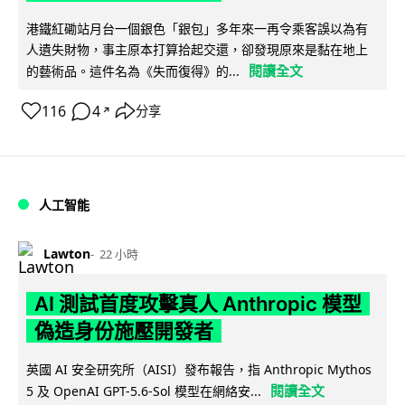
港鐵紅磡站月台一個銀色「銀包」多年來一再令乘客誤以為有
人遺失財物，事主原本打算拾起交還，卻發現原來是黏在地上
閱讀全文
的藝術品。這件名為《失而復得》的...
116
4
分享
↗
人工智能
Lawton
22 小時
AI 測試首度攻擊真人 Anthropic 模型
偽造身份施壓開發者
英國 AI 安全研究所（AISI）發布報告，指 Anthropic Mythos
閱讀全文
5 及 OpenAI GPT-5.6-Sol 模型在網絡安...