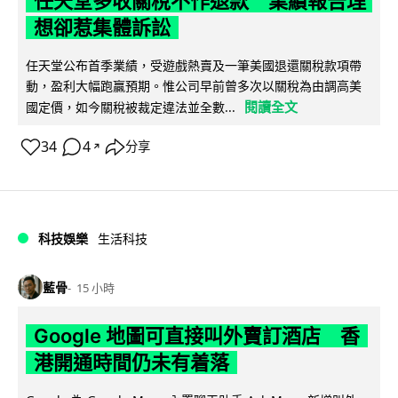
任天堂多收關稅不作退款 業績報告理
想卻惹集體訴訟
任天堂公布首季業績，受遊戲熱賣及一筆美國退還關稅款項帶
動，盈利大幅跑贏預期。惟公司早前曾多次以關稅為由調高美
閱讀全文
國定價，如今關稅被裁定違法並全數...
34
4
分享
↗
科技娛樂
生活科技
藍骨
15 小時
Google 地圖可直接叫外賣訂酒店 香
港開通時間仍未有着落