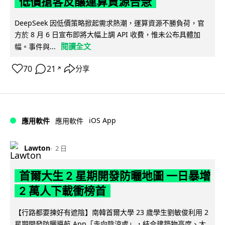
低價搶客反釀運算資源告急
DeepSeek 因低價策略掀起需求熱潮，運算資源不勝負荷，官
方於 8 月 6 日宣布即將大幅上調 API 收費，惟未公布具體加
閱讀全文
幅。事件與...
70
21
分享
↗
iOS App
應用軟件
應用軟件
Lawton
2 日
首爾大生 2 星期開發防曬地圖 一日暴增
2 萬人下載衝榜首
【行路都要揀好有遮陰】南韓首爾大學 23 歲學生劉敏俊利用 2
星期開發防曬導航 App「走向陰涼處」，結合建築物高度、太