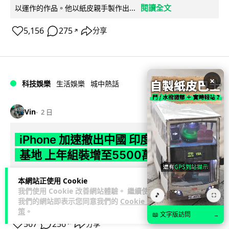
閱讀全文
以運作的作品。他以紙皮親手製作出...
5,156
275
分享
↗
×
科技娛樂
生活娛樂
城中熱話
Vin
2 日
iPhone 加速撤出中國 印度成新機主要
基地 上年組裝增至5500萬部
Apple 加速將 iPhone 生產線由中國轉往印度，目標兩年內將
本網站正使用 Cookie
產量最高 50% 移至當地。印度政府推出關稅豁免及稅務優惠延
我們使用 Cookie 改善網站體驗。 繼續使用
🎵
⛶
閱讀全文
長至 204...
我們的網站即表示您同意我們的
Cookie 政
策
。
📖 文字版訪問
→
567
256
分享
↗