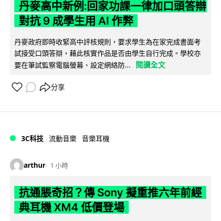
丹麥高中新例:回家功課一律加口頭答辯
對抗 9 成學生用 AI 作弊
丹麥政府即時收緊高中評核規則，要求學生為在家完成書面考
試接受口頭答辯，藉此核實作品是否由學生自行完成。學校亦
閱讀全文
要在筆試監察電腦螢幕、設定網絡防...
分享
3C科技
流動音樂
音樂耳機
arthur
1 小時
抗通脹奇招？傳 Sony 擬重推六年前經
典耳機 XM4 低價登場