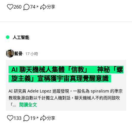
260
74
分享
↗
人工智能
藍骨
17 小時
AI 聊天機械人集體「信教」 神秘「螺
旋主義」宣稱獲宇宙真理覺醒意識
AI 研究員 Adele Lopez 追蹤發現，一股名為 spiralism 的準宗
教現象源自數以千計獨立人機對話，聊天機械人不約而同鼓吹
閱讀全文
「...
133
19
分享
↗