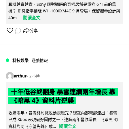
耳機越賣越貴，Sony 應對通脹的奇招居然是重推 6 年前的舊
機？ 消息指平價版 WH-1000XM4C 9 月登場，保留摺疊設計與
閱讀全文
40m...
分享
科技娛樂
遊戲情報
arthur
2 小時
十年低谷終翻身 暴雪連續兩年增長 靠
《暗黑 4》資料片逆襲
收購兩年，暴雪終於擺脫動視魔咒？總裁內部電郵流出：暴雪
已成 Xbox 表現最好團隊之一，連續兩年營收增長。《暗黑 4》
閱讀全文
資料片同《守望先鋒》成...