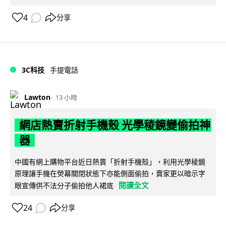
4
分享
3C科技
手提電話
Lawton
13 小時
網店熱賣折射手機殼 光學稜鏡變偷拍神
器
中國有網上購物平台近日熱賣「折射手機殼」，利用光學稜鏡
原理讓手機在熒幕關閉狀態下亦能側面偷拍，賣家更以暗示字
閱讀全文
眼宣傳供不法分子偷拍他人裙底
24
分享