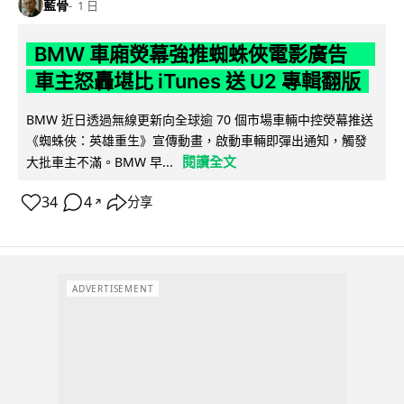
藍骨
1 日
BMW 車廂熒幕強推蜘蛛俠電影廣告
車主怒轟堪比 iTunes 送 U2 專輯翻版
BMW 近日透過無線更新向全球逾 70 個市場車輛中控熒幕推送
《蜘蛛俠：英雄重生》宣傳動畫，啟動車輛即彈出通知，觸發
閱讀全文
大批車主不滿。BMW 早...
34
4
分享
↗
ADVERTISEMENT