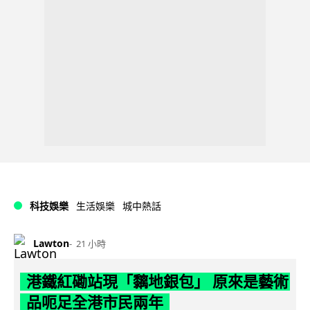
科技娛樂
生活娛樂
城中熱話
Lawton
21 小時
港鐵紅磡站現「黐地銀包」 原來是藝術
品呃足全港市民兩年