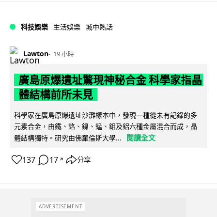
科技娛樂
生活娛樂
城中熱話
Lawton
19 小時
廣島原爆遺址驚現神秘合金 科學家指晶
體結構前所未見
科學家在廣島原爆遺址沙灘樣本中，發現一種從未有記錄的多
元素合金，由鐵、鉻、鎳、錳、鉬及鋁六種金屬混合而成，晶
閱讀全文
體結構獨特。研究由佛羅倫斯大學...
137
17
分享
↗
ADVERTISEMENT