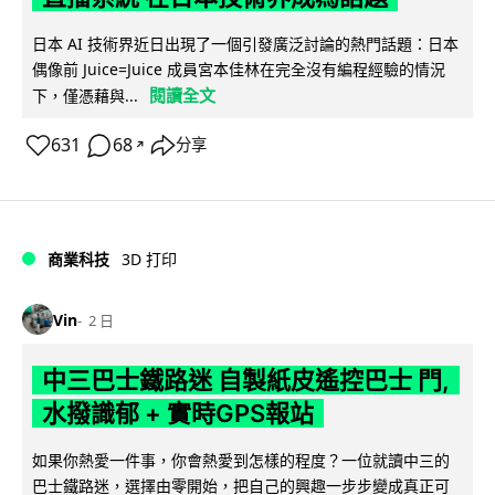
日本 AI 技術界近日出現了一個引發廣泛討論的熱門話題：日本
偶像前 Juice=Juice 成員宮本佳林在完全沒有編程經驗的情況
閱讀全文
下，僅憑藉與...
631
68
分享
↗
商業科技
3D 打印
Vin
2 日
中三巴士鐵路迷 自製紙皮遙控巴士 門,
水撥識郁 + 實時GPS報站
如果你熱愛一件事，你會熱愛到怎樣的程度？一位就讀中三的
巴士鐵路迷，選擇由零開始，把自己的興趣一步步變成真正可