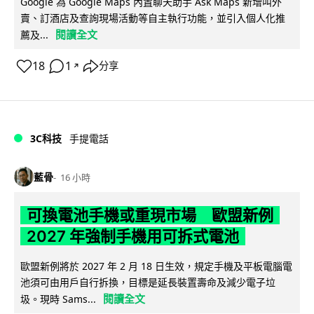
Google 為 Google Maps 內置聊天助手 Ask Maps 新增叫外
賣、訂酒店及查詢現場活動等自主執行功能，並引入個人化推
閱讀全文
薦及...
18
1
分享
↗
3C科技
手提電話
藍骨
16 小時
可換電池手機或重現市場 歐盟新例
2027 年強制手機用可拆式電池
歐盟新例將於 2027 年 2 月 18 日生效，規定手機及平板電腦電
池須可由用戶自行拆換，目標是延長裝置壽命及減少電子垃
閱讀全文
圾。現時 Sams...