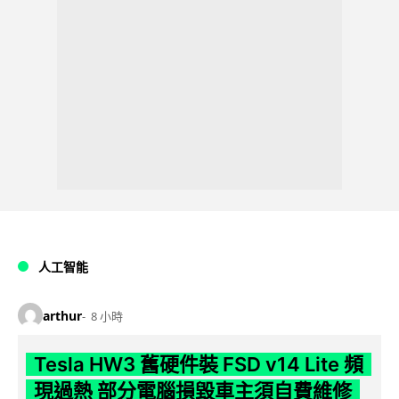
人工智能
arthur
8 小時
Tesla HW3 舊硬件裝 FSD v14 Lite 頻
現過熱 部分電腦損毀車主須自費維修