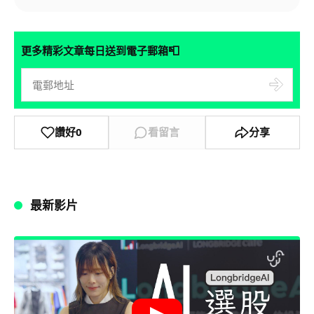
📮
更多精彩文章每日送到電子郵箱
讚好
0
看留言
分享
最新影片