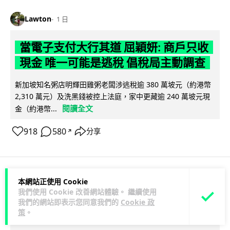
Lawton
1 日
當電子支付大行其道 屈穎妍: 商戶只收
現金 唯一可能是逃稅 倡稅局主動調查
新加坡知名粥店明輝田雞粥老闆涉逃稅逾 380 萬坡元（約港幣
2,310 萬元）及洗黑錢被控上法庭，家中更藏逾 240 萬坡元現
閱讀全文
金（約港幣...
918
580
分享
↗
本網站正使用 Cookie
人工智能
我們使用 Cookie 改善網站體驗。 繼續使用
我們的網站即表示您同意我們的
Cookie 政
策
。
arthur
1 日