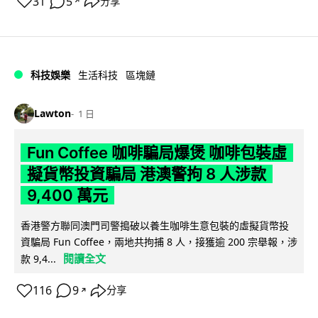
31
5
分享
↗
科技娛樂
生活科技
區塊鏈
Lawton
1 日
Fun Coffee 咖啡騙局爆煲 咖啡包裝虛
擬貨幣投資騙局 港澳警拘 8 人涉款
9,400 萬元
香港警方聯同澳門司警搗破以養生咖啡生意包裝的虛擬貨幣投
資騙局 Fun Coffee，兩地共拘捕 8 人，接獲逾 200 宗舉報，涉
閱讀全文
款 9,4...
116
9
分享
↗