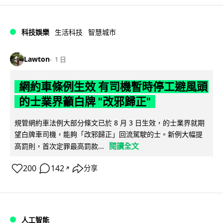
科技娛樂
生活科技
智慧城市
Lawton
1 日
網約車條例生效 有司機暫時停工避風頭
的士業界籲白牌 "改邪歸正"
規管網約車法例大部分條文已於 8 月 3 日生效，的士業界就期
望白牌車司機，能夠「改邪歸正」回流駕駛的士。新例大幅提
閱讀全文
高罰則，首次定罪最高罰款...
200
142
分享
↗
人工智能