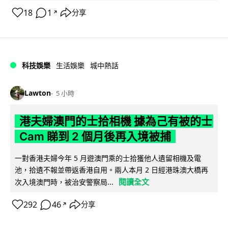
18
1
分享
↗
科技娛樂
生活娛樂
城中熱話
Lawton
5 小時
港夫婦澳門的士拾相機 據為己有被的士
Cam 睇到 2 個月後再入境被捕
一對香港夫婦今年 5 月遊澳門乘的士拾獲他人遺留相機及電
池，拾遺不報並帶返香港自用。兩人本月 2 日經港珠澳大橋再
閱讀全文
次入境澳門時，被治安警察局...
292
46
分享
↗