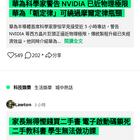
華為科學家警告 NVIDIA 已近物理極限
華為「韜定律」可繞過摩爾定律瓶頸
華為半導體首席科學家廖恒罕見接受近 5 小時專訪，警告
NVIDIA 等西方晶片巨頭正逼近物理極限，傳統製程升級已失經
閱讀全文
濟效益。他同時介紹華為...
549
202
分享
↗
科技娛樂
生活娛樂
城中熱話
Lawton
3 小時
家長無得慳錢買二手書 電子啟動碼鎖死
二手教科書 學生無法做功課