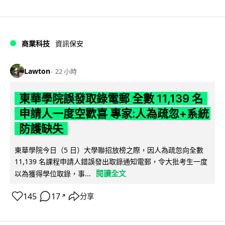
商業科技
資訊保安
Lawton
22 小時
東華學院誤發取錄電郵 全數 11,139 名
申請人一度空歡喜 專家:人為疏忽+系統
防護缺失
東華學院今日（5 日）大學聯招放榜之際，因人為疏忽向全數
11,139 名課程申請人錯誤發出取錄通知電郵，令大批考生一度
閱讀全文
以為獲得學位取錄，事...
145
17
分享
↗