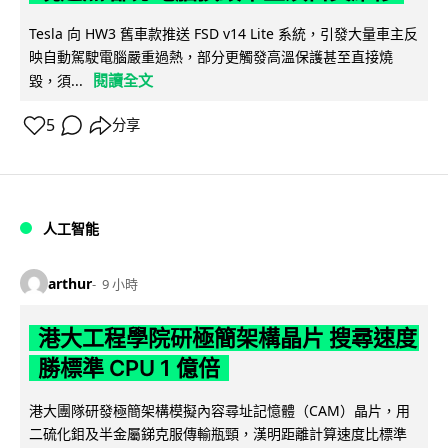
Tesla 向 HW3 舊車款推送 FSD v14 Lite 系統，引發大量車主反
映自動駕駛電腦嚴重過熱，部分更觸發高溫保護甚至直接燒
閱讀全文
毀，須...
5
分享
人工智能
arthur
9 小時
港大工程學院研極簡架構晶片 搜尋速度
勝標準 CPU 1 億倍
港大團隊研發極簡架構模擬內容尋址記憶體（CAM）晶片，用
二硫化鉬及半金屬銻克服傳輸瓶頸，漢明距離計算速度比標準