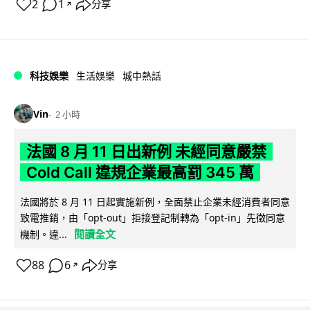
2
1
分享
↗
科技娛樂
生活娛樂
城中熱話
Vin
2 小時
法國 8 月 11 日出新例 未經同意嚴禁
Cold Call 違規企業最高罰 345 萬
法國將於 8 月 11 日起實施新例，全面禁止企業未經消費者同意
致電推銷，由「opt-out」拒接登記制轉為「opt-in」先徵同意
閱讀全文
機制。違...
88
6
分享
↗