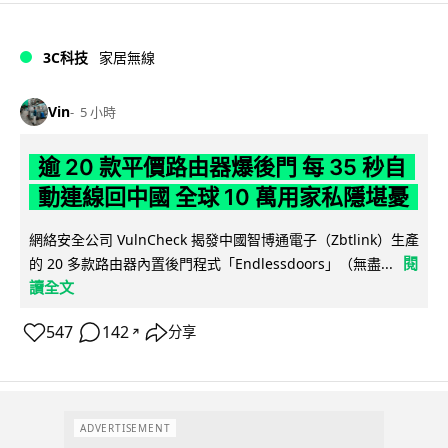
3C科技
家居無線
Vin
5 小時
逾 20 款平價路由器爆後門 每 35 秒自
動連線回中國 全球 10 萬用家私隱堪憂
網絡安全公司 VulnCheck 揭發中國智博通電子（Zbtlink）生產
閱
的 20 多款路由器內置後門程式「Endlessdoors」（無盡...
讀全文
547
142
分享
↗
ADVERTISEMENT