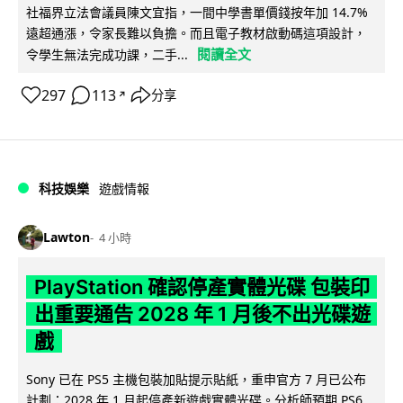
社福界立法會議員陳文宜指，一間中學書單價錢按年加 14.7%
遠超通漲，令家長難以負擔。而且電子教材啟動碼這項設計，
閱讀全文
令學生無法完成功課，二手...
297
113
分享
↗
科技娛樂
遊戲情報
Lawton
4 小時
PlayStation 確認停產實體光碟 包裝印
出重要通告 2028 年 1 月後不出光碟遊
戲
Sony 已在 PS5 主機包裝加貼提示貼紙，重申官方 7 月已公布
計劃：2028 年 1 月起停產新遊戲實體光碟。分析師預期 PS6