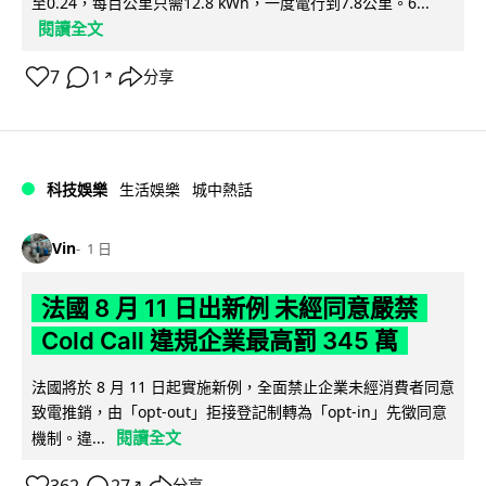
至0.24，每百公里只需12.8 kWh，一度電行到7.8公里。6...
閱讀全文
7
1
分享
↗
科技娛樂
生活娛樂
城中熱話
Vin
1 日
法國 8 月 11 日出新例 未經同意嚴禁
Cold Call 違規企業最高罰 345 萬
法國將於 8 月 11 日起實施新例，全面禁止企業未經消費者同意
致電推銷，由「opt-out」拒接登記制轉為「opt-in」先徵同意
閱讀全文
機制。違...
分享
↗