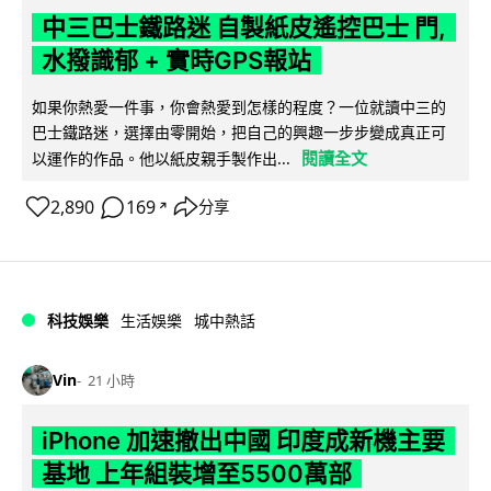
中三巴士鐵路迷 自製紙皮遙控巴士 門,
水撥識郁 + 實時GPS報站
如果你熱愛一件事，你會熱愛到怎樣的程度？一位就讀中三的
巴士鐵路迷，選擇由零開始，把自己的興趣一步步變成真正可
閱讀全文
以運作的作品。他以紙皮親手製作出...
2,890
169
分享
↗
科技娛樂
生活娛樂
城中熱話
Vin
21 小時
iPhone 加速撤出中國 印度成新機主要
基地 上年組裝增至5500萬部