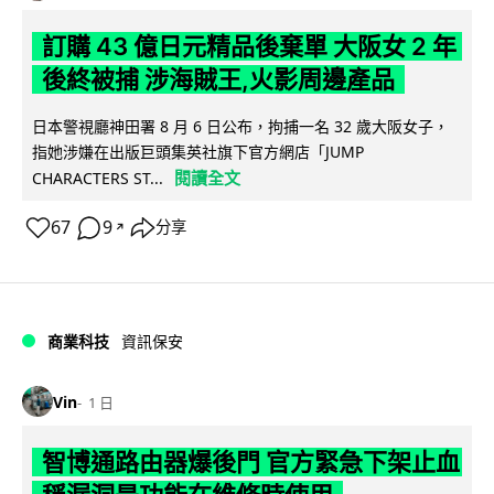
訂購 43 億日元精品後棄單 大阪女 2 年
後終被捕 涉海賊王,火影周邊產品
日本警視廳神田署 8 月 6 日公布，拘捕一名 32 歲大阪女子，
指她涉嫌在出版巨頭集英社旗下官方網店「JUMP
閱讀全文
CHARACTERS ST...
67
9
分享
↗
商業科技
資訊保安
Vin
1 日
智博通路由器爆後門 官方緊急下架止血