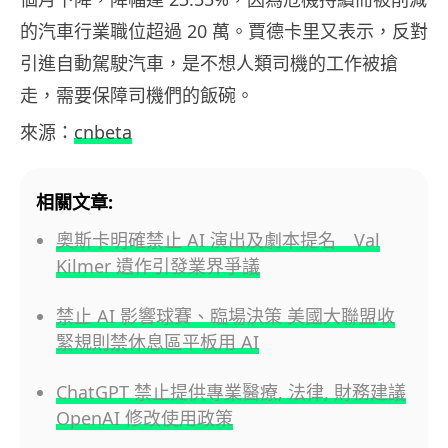
的汽車行業職位超過 20 萬。賈德卡里又表示，反對
引進自動駕駛汽車，是不想人類司機的工作被搶
走，需要保障司機們的飯碗。
來源：
cnbeta
相關文章:
奧斯卡明確禁止 AI 演出及劇本提名 Val
Kilmer 遺作引發業界爭議
禁止 AI 影響球賽、臨場決策 美國大聯盟收
緊規則禁休息區平板用 AI
ChatGPT 禁止提供專業醫療, 法律, 財務建議
OpenAI 修改使用政策