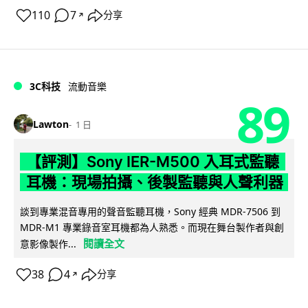
110
7
分享
↗
3C科技
流動音樂
89
Lawton
1 日
【評測】Sony IER-M500 入耳式監聽
耳機：現場拍攝、後製監聽與人聲利器
談到專業混音專用的聲音監聽耳機，Sony 經典 MDR-7506 到
MDR-M1 專業錄音室耳機都為人熟悉。而現在舞台製作者與創
閱讀全文
意影像製作...
38
4
分享
↗