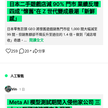
日本二手遊戲店減 90% 門市 業績反增
四成 "懷舊"在 Z 世代變成最潮「新鮮
感」
日本零售巨頭 GEO 將懷舊遊戲銷售門市從 1,000 間大幅減至
99 間，但銷售額卻不降反升至過往的 1.4 倍。做到「減店增
閱讀全文
收」奇蹟，...
259
20
分享
↗
人工智能
Vin
1 日
Meta AI 模型測試期間入侵他家公司 三