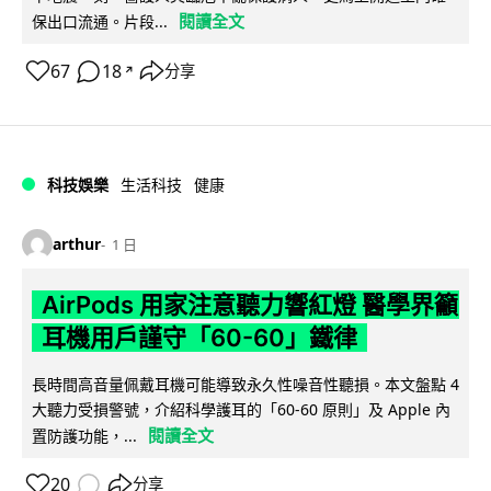
閱讀全文
保出口流通。片段...
67
18
分享
↗
科技娛樂
生活科技
健康
arthur
1 日
AirPods 用家注意聽力響紅燈 醫學界籲
耳機用戶謹守「60-60」鐵律
長時間高音量佩戴耳機可能導致永久性噪音性聽損。本文盤點 4
大聽力受損警號，介紹科學護耳的「60-60 原則」及 Apple 內
閱讀全文
置防護功能，...
20
分享