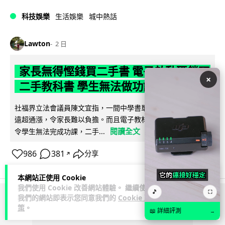
科技娛樂
生活娛樂
城中熱話
Lawton
2 日
家長無得慳錢買二手書 電子啟動碼鎖死
×
二手教科書 學生無法做功課
社福界立法會議員陳文宜指，一間中學書單價錢按年加 14.7%
遠超通漲，令家長難以負擔。而且電子教材啟動碼這項設計，
閱讀全文
令學生無法完成功課，二手...
986
381
分享
↗
本網站正使用 Cookie
我們使用 Cookie 改善網站體驗。 繼續使用
🎵
⛶
我們的網站即表示您同意我們的
Cookie 政
ADVERTISEMENT
策
。
📖 詳細評測
→