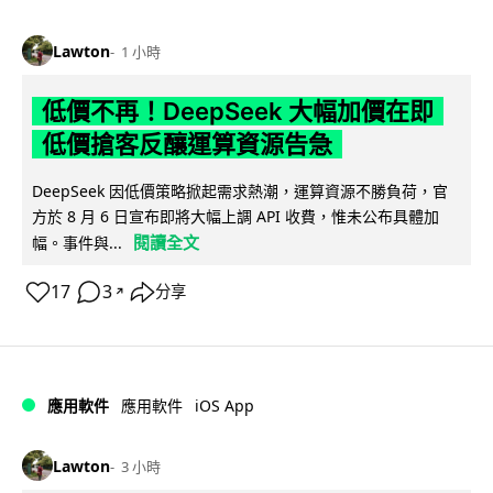
Lawton
1 小時
低價不再！DeepSeek 大幅加價在即
低價搶客反釀運算資源告急
DeepSeek 因低價策略掀起需求熱潮，運算資源不勝負荷，官
方於 8 月 6 日宣布即將大幅上調 API 收費，惟未公布具體加
閱讀全文
幅。事件與...
17
3
分享
↗
iOS App
應用軟件
應用軟件
Lawton
3 小時