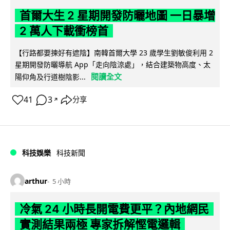
首爾大生 2 星期開發防曬地圖 一日暴增
2 萬人下載衝榜首
【行路都要揀好有遮陰】南韓首爾大學 23 歲學生劉敏俊利用 2
星期開發防曬導航 App「走向陰涼處」，結合建築物高度、太
閱讀全文
陽仰角及行道樹陰影...
41
3
分享
↗
科技娛樂
科技新聞
arthur
5 小時
冷氣 24 小時長開電費更平？內地網民
實測結果兩極 專家拆解慳電邏輯