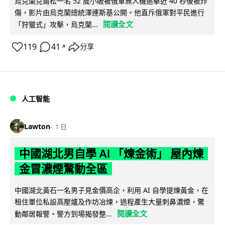
烏克蘭克爾松一名 52 歲小販被俄軍無人機追擊近 40 秒後被炸
傷，影片由烏克蘭總統澤連斯基公開。他直斥俄軍對平民進行
閱讀全文
「狩獵式」攻擊，烏克蘭...
119
41
分享
↗
人工智能
Lawton
1 日
中國湖北男自學 AI 「煉金術」 屋內煉
金冒濃煙驚動全區
中國湖北黃石一名男子見金價高企，利用 AI 自學提煉黃金，在
租住單位私設高壓爐及作坊冶煉，過程產生大量刺鼻濃煙，驚
閱讀全文
動鄰居報警。警方到場揭發整...