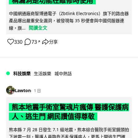
稱漏洞是功能在維修時使用
中國網通廠商智博通電子（Zbtlink Electronics）旗下的路由器
產品爆出嚴重安全漏洞，被發現每 35 秒便會與中國伺服器連
閱讀全文
線，旗...
330
73
分享
↗
科技娛樂
生活娛樂
城中熱話
Lawton
1 日
熊本地震手術室驚魂片瘋傳 醫護保護病
人、逃生門 網民讚值得尊敬
熊本縣 7 月 28 日發生 7.1 級地震，熊本綜合醫院手術室鏡頭拍
下地震一刻，醫護人員臨危不亂保護病人，更馬上開逃生門確