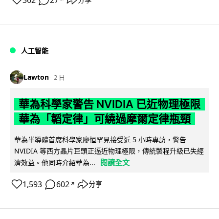
362
27
人工智能
Lawton
2 日
華為科學家警告 NVIDIA 已近物理極限
華為「韜定律」可繞過摩爾定律瓶頸
華為半導體首席科學家廖恒罕見接受近 5 小時專訪，警告
NVIDIA 等西方晶片巨頭正逼近物理極限，傳統製程升級已失經
閱讀全文
濟效益。他同時介紹華為...
1,593
602
分享
↗