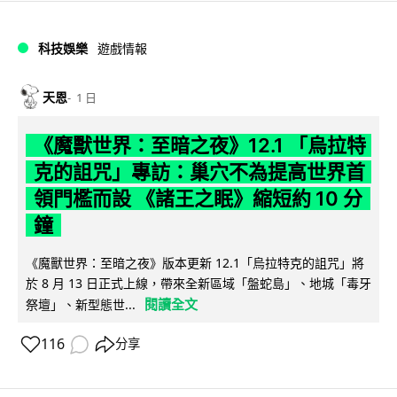
科技娛樂
遊戲情報
天恩
1 日
《魔獸世界：至暗之夜》12.1 「烏拉特
克的詛咒」專訪：巢穴不為提高世界首
領門檻而設 《諸王之眠》縮短約 10 分
鐘
《魔獸世界：至暗之夜》版本更新 12.1「烏拉特克的詛咒」將
於 8 月 13 日正式上線，帶來全新區域「盤蛇島」、地城「毒牙
閱讀全文
祭壇」、新型態世...
116
分享