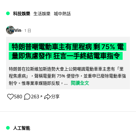
科技娛樂
生活娛樂
城中熱話
Vin
1 日
特朗普嘲電動車主有里程病 剩 75% 電
量即焦慮發作 狂言一手終結電車指令
特朗普在拉斯維加斯造勢大會上公開嘲諷電動車車主患有「里
程焦慮病」，聲稱電量剩 75% 便發作，並重申已廢除電動車強
閱讀全文
制令。惟專業車媒隨即反駁，...
580
263
分享
↗
人工智能