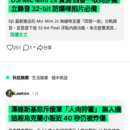
立錄音 32-bit 防爆咪拍片必備
DJI 最新推出的 Mic Mini 2s 無線咪支援「四發一收」分軌錄
音，並首度下放 32-bit Float 浮點內錄功能。本文經實測其...
閱讀全文
251
1
分享
↗
科技娛樂
生活娛樂
城中熱話
Lawton
1 日
澤連斯基怒斥俄軍「人肉狩獵」 無人機
追殺烏克蘭小販近 40 秒仍被炸傷