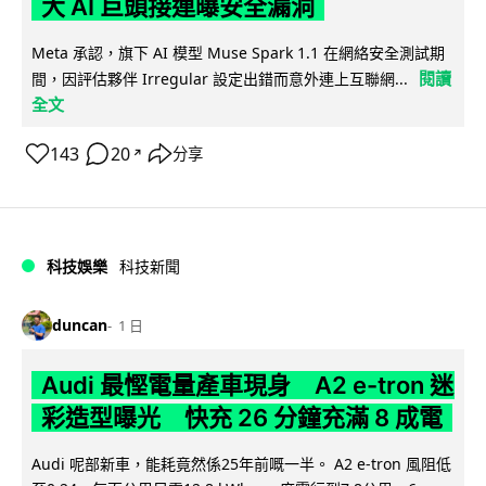
大 AI 巨頭接連曝安全漏洞
Meta 承認，旗下 AI 模型 Muse Spark 1.1 在網絡安全測試期
閱讀
間，因評估夥伴 Irregular 設定出錯而意外連上互聯網...
全文
143
20
分享
↗
科技娛樂
科技新聞
duncan
1 日
Audi 最慳電量產車現身 A2 e-tron 迷
彩造型曝光 快充 26 分鐘充滿 8 成電
Audi 呢部新車，能耗竟然係25年前嘅一半。 A2 e-tron 風阻低