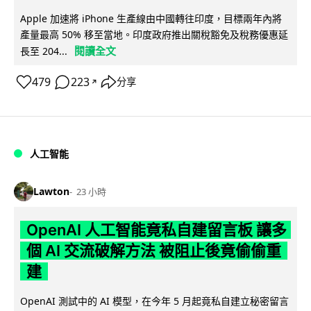
Apple 加速將 iPhone 生產線由中國轉往印度，目標兩年內將
產量最高 50% 移至當地。印度政府推出關稅豁免及稅務優惠延
閱讀全文
長至 204...
479
223
分享
↗
人工智能
Lawton
23 小時
OpenAI 人工智能竟私自建留言板 讓多
個 AI 交流破解方法 被阻止後竟偷偷重
建
OpenAI 測試中的 AI 模型，在今年 5 月起竟私自建立秘密留言