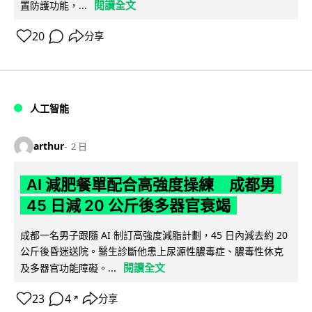
閱讀全文
置防護功能，...
20
分享
人工智能
arthur
2 日
AI 減肥餐單配合高強度操練 成都男
45 日減 20 公斤後多器官衰竭
成都一名男子跟隨 AI 制訂高強度減脂計劃，45 日內減去約 20
公斤後昏迷送院。醫生診斷他患上尿源性膿毒症、膿毒性休克
閱讀全文
及多器官功能障礙。...
23
4
分享
↗