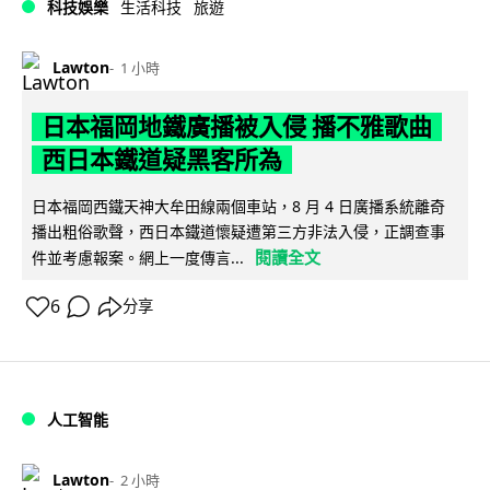
科技娛樂
生活科技
旅遊
Lawton
1 小時
日本福岡地鐵廣播被入侵 播不雅歌曲
西日本鐵道疑黑客所為
日本福岡西鐵天神大牟田線兩個車站，8 月 4 日廣播系統離奇
播出粗俗歌聲，西日本鐵道懷疑遭第三方非法入侵，正調查事
閱讀全文
件並考慮報案。網上一度傳言...
6
分享
人工智能
Lawton
2 小時