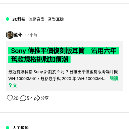
3C科技
流動音樂
音樂耳機
藍骨
17 小時
Sony 傳推平價復刻版耳筒 沿用六年
舊款規格挑戰加價潮
最近有爆料指 Sony 計劃於 9 月 7 日推出平價復刻版降噪耳機
閱讀
WH-1000XM4C，規格幾乎與 2020 年 WH-1000XM4...
全文
20
5
分享
↗
人工智能