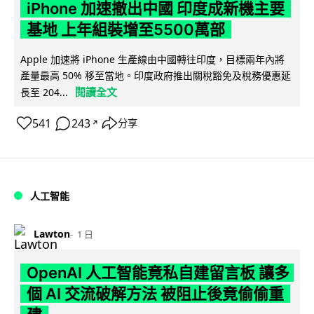
iPhone 加速撤出中國 印度成新機主要
基地 上年組裝增至5500萬部
Apple 加速將 iPhone 生產線由中國轉往印度，目標兩年內將
產量最高 50% 移至當地。印度政府推出關稅豁免及稅務優惠延
閱讀全文
長至 204...
541
243
分享
↗
人工智能
Lawton
1 日
OpenAI 人工智能竟私自建留言板 讓多
個 AI 交流破解方法 被阻止後竟偷偷重