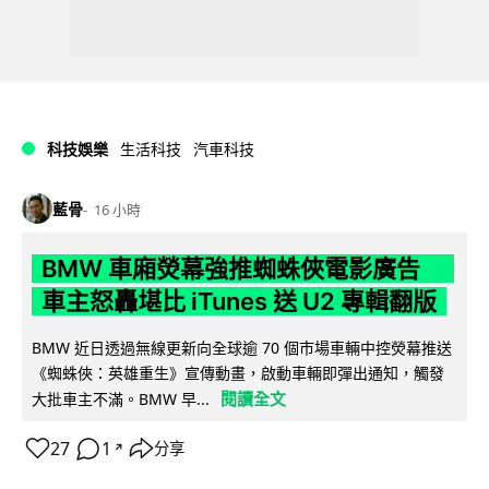
科技娛樂
生活科技
汽車科技
藍骨
16 小時
BMW 車廂熒幕強推蜘蛛俠電影廣告
車主怒轟堪比 iTunes 送 U2 專輯翻版
BMW 近日透過無線更新向全球逾 70 個市場車輛中控熒幕推送
《蜘蛛俠：英雄重生》宣傳動畫，啟動車輛即彈出通知，觸發
閱讀全文
大批車主不滿。BMW 早...
27
1
分享
↗