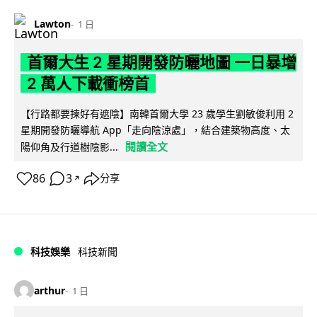
Lawton
1 日
首爾大生 2 星期開發防曬地圖 一日暴增
2 萬人下載衝榜首
【行路都要揀好有遮陰】南韓首爾大學 23 歲學生劉敏俊利用 2
星期開發防曬導航 App「走向陰涼處」，結合建築物高度、太
閱讀全文
陽仰角及行道樹陰影...
86
3
分享
↗
科技娛樂
科技新聞
arthur
1 日