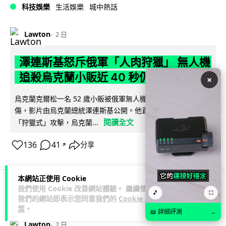
科技娛樂
生活娛樂
城中熱話
Lawton
2 日
澤連斯基怒斥俄軍「人肉狩獵」 無人機
追殺烏克蘭小販近 40 秒仍被炸傷
×
烏克蘭克爾松一名 52 歲小販被俄軍無人機追擊近 40 秒後被炸
傷，影片由烏克蘭總統澤連斯基公開。他直斥俄軍對平民進行
閱讀全文
「狩獵式」攻擊，烏克蘭...
136
41
分享
↗
本網站正使用 Cookie
我們使用 Cookie 改善網站體驗。 繼續使用
🎵
⛶
人工智能
我們的網站即表示您同意我們的
Cookie 政
策
。
📖 詳細評測
→
Lawton
2 日