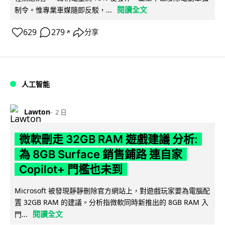
閱讀全文
制令。惟專業車媒隨即反駁，...
629
279
分享
↗
人工智能
Lawton
2 日
微軟刪走 32GB RAM 遊戲建議 分析:
為 8GB Surface 銷售鋪路 連自家
Copilot+ 門檻也未到
Microsoft 被發現靜靜刪除官方網站上，對遊戲玩家要為電腦配
置 32GB RAM 的建議。分析指微軟同時新推出的 8GB RAM 入
閱讀全文
門...