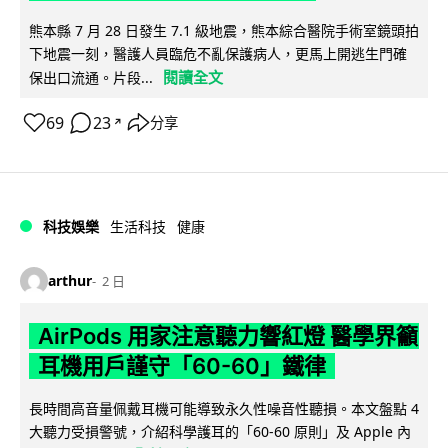
熊本縣 7 月 28 日發生 7.1 級地震，熊本綜合醫院手術室鏡頭拍
下地震一刻，醫護人員臨危不亂保護病人，更馬上開逃生門確
閱讀全文
保出口流通。片段...
69
23
分享
↗
科技娛樂
生活科技
健康
arthur
2 日
AirPods 用家注意聽力響紅燈 醫學界籲
耳機用戶謹守「60-60」鐵律
長時間高音量佩戴耳機可能導致永久性噪音性聽損。本文盤點 4
大聽力受損警號，介紹科學護耳的「60-60 原則」及 Apple 內