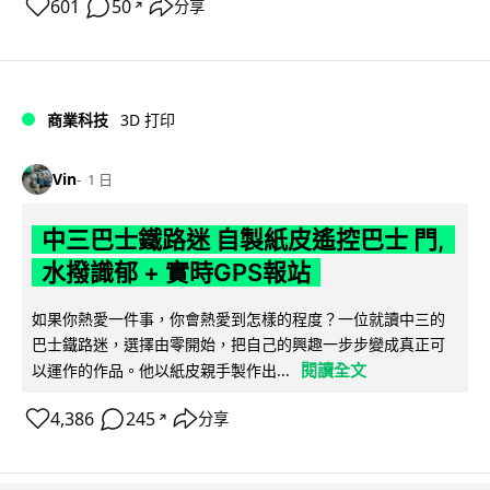
601
50
分享
↗
商業科技
3D 打印
Vin
1 日
中三巴士鐵路迷 自製紙皮遙控巴士 門,
水撥識郁 + 實時GPS報站
如果你熱愛一件事，你會熱愛到怎樣的程度？一位就讀中三的
巴士鐵路迷，選擇由零開始，把自己的興趣一步步變成真正可
閱讀全文
以運作的作品。他以紙皮親手製作出...
4,386
245
分享
↗