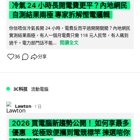
冷氣 24 小時長開電費更平？內地網民
自測結果兩極 專家拆解慳電邏輯
你信唔信冷氣長開 24 小時，電費反而平過開開關關？內地網民
實測結果兩極，有人一個月電費只需 118 元人民幣，有人飆到
閱讀全文
過千。電力部門話不能...
36
分享
3C科技
流動電腦
Lawton
1 日
2026 買電腦新趨勢公開！ 如何享最多
優惠 從極致便攜到電競標竿 揀選啱你