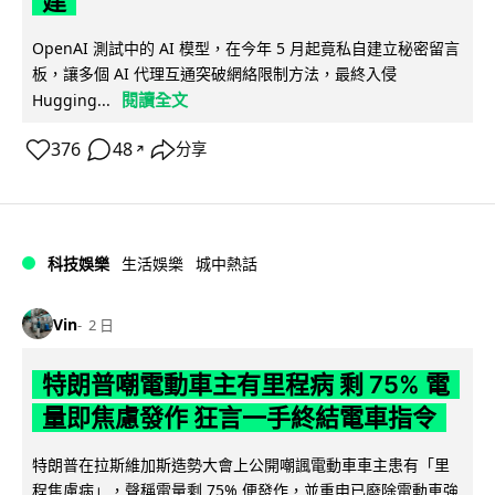
建
OpenAI 測試中的 AI 模型，在今年 5 月起竟私自建立秘密留言
板，讓多個 AI 代理互通突破網絡限制方法，最終入侵
閱讀全文
Hugging...
376
48
分享
↗
科技娛樂
生活娛樂
城中熱話
Vin
2 日
特朗普嘲電動車主有里程病 剩 75% 電
量即焦慮發作 狂言一手終結電車指令
特朗普在拉斯維加斯造勢大會上公開嘲諷電動車車主患有「里
程焦慮病」，聲稱電量剩 75% 便發作，並重申已廢除電動車強