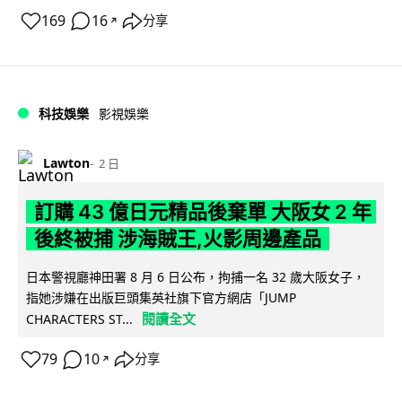
169
16
分享
↗
科技娛樂
影視娛樂
Lawton
2 日
訂購 43 億日元精品後棄單 大阪女 2 年
後終被捕 涉海賊王,火影周邊產品
日本警視廳神田署 8 月 6 日公布，拘捕一名 32 歲大阪女子，
指她涉嫌在出版巨頭集英社旗下官方網店「JUMP
閱讀全文
CHARACTERS ST...
79
10
分享
↗