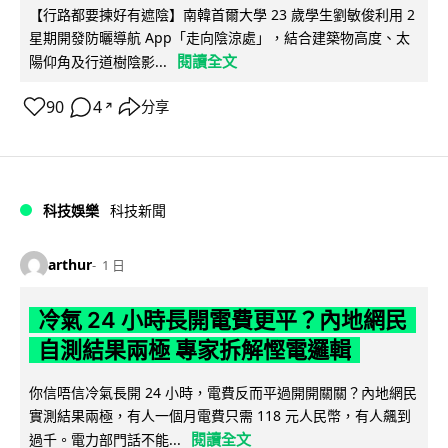
【行路都要揀好有遮陰】南韓首爾大學 23 歲學生劉敏俊利用 2
星期開發防曬導航 App「走向陰涼處」，結合建築物高度、太
閱讀全文
陽仰角及行道樹陰影...
90
4
分享
↗
科技娛樂
科技新聞
arthur
1 日
冷氣 24 小時長開電費更平？內地網民
自測結果兩極 專家拆解慳電邏輯
你信唔信冷氣長開 24 小時，電費反而平過開開關關？內地網民
實測結果兩極，有人一個月電費只需 118 元人民幣，有人飆到
閱讀全文
過千。電力部門話不能...