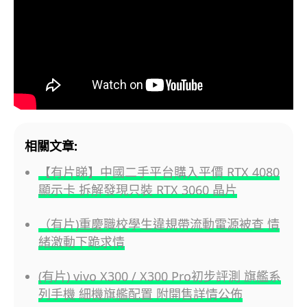
相關文章:
【有片睇】中國二手平台購入平價 RTX 4080
顯示卡 拆解發現只裝 RTX 3060 晶片
（有片)重慶職校學生違規帶流動電源被查 情
緒激動下跪求情
(有片) vivo X300 / X300 Pro初步評測 旗艦系
列手機 細機旗艦配置 附開售詳情公佈