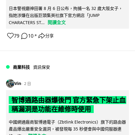
日本警視廳神田署 8 月 6 日公布，拘捕一名 32 歲大阪女子，
指她涉嫌在出版巨頭集英社旗下官方網店「JUMP
閱讀全文
CHARACTERS ST...
79
10
分享
↗
商業科技
資訊保安
Vin
2 日
智博通路由器爆後門 官方緊急下架止血
稱漏洞是功能在維修時使用
中國網通廠商智博通電子（Zbtlink Electronics）旗下的路由器
產品爆出嚴重安全漏洞，被發現每 35 秒便會與中國伺服器連