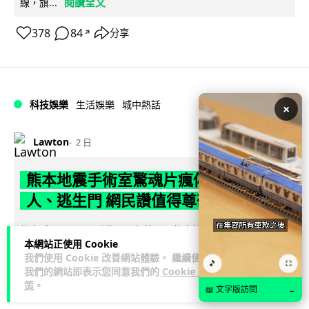
閱讀全文
線，旗...
378
84
分享
↗
科技娛樂
生活娛樂
城中熱話
×
Lawton
2 日
熊本地震手術室驚魂片瘋傳 醫護保護病
人、逃生門 網民讚值得尊敬
熊本縣 7 月 28 日發生 7.1 級地震，熊本綜合醫院手術室鏡頭拍
本網站正使用 Cookie
下地震一刻，醫護人員臨危不亂保護病人，更馬上開逃生門確
我們使用 Cookie 改善網站體驗。 繼續使用
閱讀全文
保出口流通。片段...
🎵
⛶
我們的網站即表示您同意我們的
Cookie 政
策
。
📖 文字版訪問
71
23
→
分享
↗