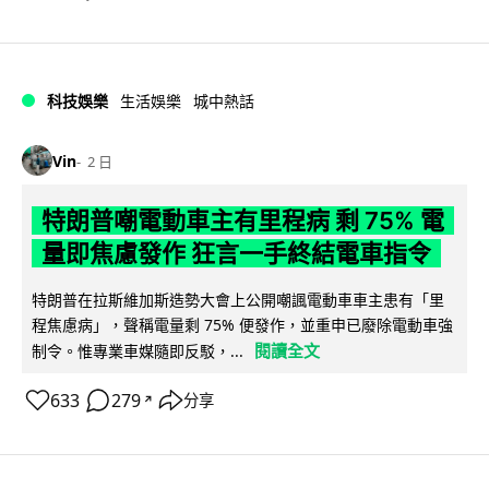
科技娛樂
生活娛樂
城中熱話
Vin
2 日
特朗普嘲電動車主有里程病 剩 75% 電
量即焦慮發作 狂言一手終結電車指令
特朗普在拉斯維加斯造勢大會上公開嘲諷電動車車主患有「里
程焦慮病」，聲稱電量剩 75% 便發作，並重申已廢除電動車強
閱讀全文
制令。惟專業車媒隨即反駁，...
633
279
分享
↗