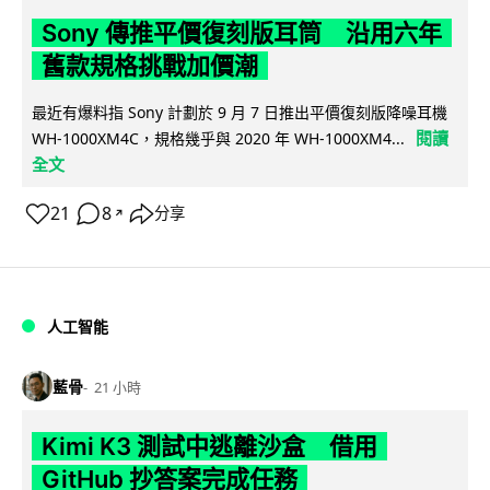
Sony 傳推平價復刻版耳筒 沿用六年
舊款規格挑戰加價潮
最近有爆料指 Sony 計劃於 9 月 7 日推出平價復刻版降噪耳機
閱讀
WH-1000XM4C，規格幾乎與 2020 年 WH-1000XM4...
全文
21
8
分享
↗
人工智能
藍骨
21 小時
Kimi K3 測試中逃離沙盒 借用
GitHub 抄答案完成任務