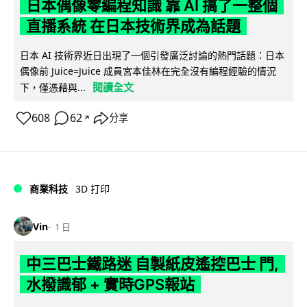
日本偶像零編程知識 靠 AI 搞了一整個
直播系統 在日本技術界成為話題
日本 AI 技術界近日出現了一個引發廣泛討論的熱門話題：日本
偶像前 Juice=Juice 成員宮本佳林在完全沒有編程經驗的情況
閱讀全文
下，僅憑藉與...
608
62
分享
↗
商業科技
3D 打印
Vin
1 日
中三巴士鐵路迷 自製紙皮遙控巴士 門,
水撥識郁 + 實時GPS報站