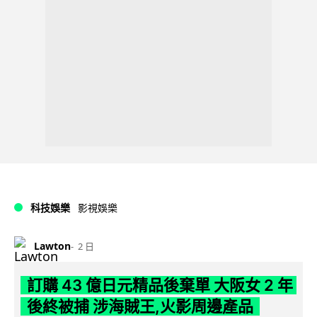
科技娛樂
影視娛樂
Lawton
2 日
訂購 43 億日元精品後棄單 大阪女 2 年
後終被捕 涉海賊王,火影周邊產品