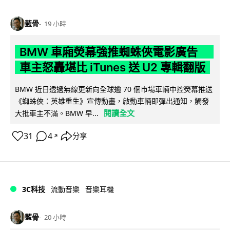
藍骨
19 小時
BMW 車廂熒幕強推蜘蛛俠電影廣告
車主怒轟堪比 iTunes 送 U2 專輯翻版
BMW 近日透過無線更新向全球逾 70 個市場車輛中控熒幕推送
《蜘蛛俠：英雄重生》宣傳動畫，啟動車輛即彈出通知，觸發
閱讀全文
大批車主不滿。BMW 早...
31
4
分享
↗
3C科技
流動音樂
音樂耳機
藍骨
20 小時