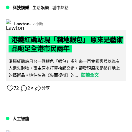
科技娛樂
生活娛樂
城中熱話
Lawton
2 小時
港鐵紅磡站現「黐地銀包」 原來是藝術
品呃足全港市民兩年
港鐵紅磡站月台一個銀色「銀包」多年來一再令乘客誤以為有
人遺失財物，事主原本打算拾起交還，卻發現原來是黏在地上
閱讀全文
的藝術品。這件名為《失而復得》的...
72
2
分享
↗
人工智能