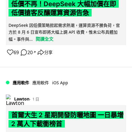
低價不再！DeepSeek 大幅加價在即
低價搶客反釀運算資源告急
DeepSeek 因低價策略掀起需求熱潮，運算資源不勝負荷，官
方於 8 月 6 日宣布即將大幅上調 API 收費，惟未公布具體加
閱讀全文
幅。事件與...
69
20
分享
↗
iOS App
應用軟件
應用軟件
Lawton
1 日
首爾大生 2 星期開發防曬地圖 一日暴增
2 萬人下載衝榜首