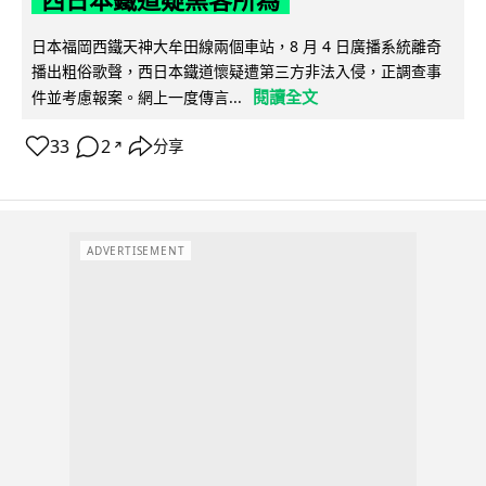
西日本鐵道疑黑客所為
日本福岡西鐵天神大牟田線兩個車站，8 月 4 日廣播系統離奇
播出粗俗歌聲，西日本鐵道懷疑遭第三方非法入侵，正調查事
閱讀全文
件並考慮報案。網上一度傳言...
33
2
分享
↗
ADVERTISEMENT