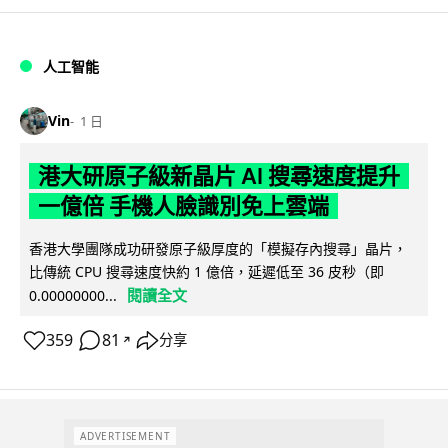
人工智能
Vin
1 日
港大研原子級新晶片 AI 搜尋速度提升
一億倍 手機人臉識別免上雲端
香港大學團隊成功研發原子級厚度的「模擬存內搜尋」晶片，
比傳統 CPU 搜尋速度快約 1 億倍，延遲低至 36 皮秒（即
閱讀全文
0.00000000...
359
81
分享
↗
ADVERTISEMENT