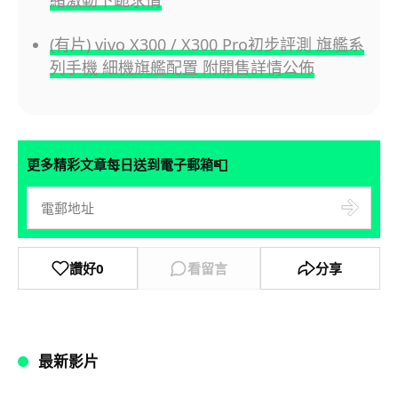
緒激動下跪求情
(有片) vivo X300 / X300 Pro初步評測 旗艦系
列手機 細機旗艦配置 附開售詳情公佈
📮
更多精彩文章每日送到電子郵箱
讚好
0
看留言
分享
最新影片