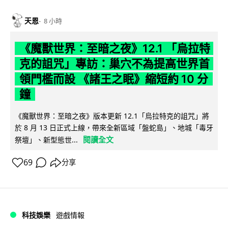
天恩
8 小時
《魔獸世界：至暗之夜》12.1 「烏拉特
克的詛咒」專訪：巢穴不為提高世界首
領門檻而設 《諸王之眠》縮短約 10 分
鐘
《魔獸世界：至暗之夜》版本更新 12.1「烏拉特克的詛咒」將
於 8 月 13 日正式上線，帶來全新區域「盤蛇島」、地城「毒牙
閱讀全文
祭壇」、新型態世...
69
分享
科技娛樂
遊戲情報