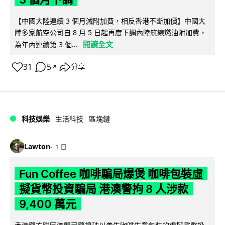
【中國大陸連續 3 個月減附加費，相反香港不斷加價】中國大
陸多家航空公司自 8 月 5 日起再度下調內陸航線燃油附加費，
閱讀全文
為年內連續第 3 個...
31
5
分享
↗
科技娛樂
生活科技
區塊鏈
Lawton
1 日
Fun Coffee 咖啡騙局爆煲 咖啡包裝虛
擬貨幣投資騙局 港澳警拘 8 人涉款
9,400 萬元