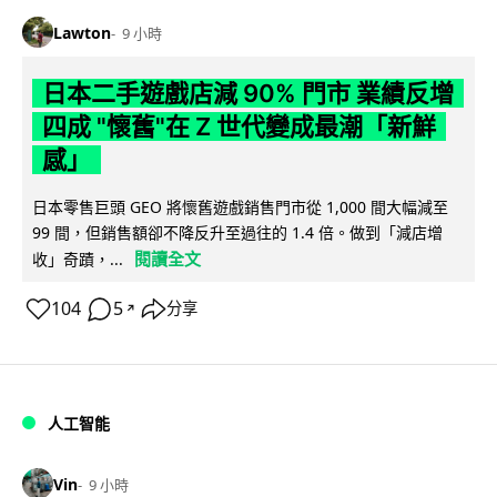
Lawton
9 小時
日本二手遊戲店減 90% 門市 業績反增
四成 "懷舊"在 Z 世代變成最潮「新鮮
感」
日本零售巨頭 GEO 將懷舊遊戲銷售門市從 1,000 間大幅減至
99 間，但銷售額卻不降反升至過往的 1.4 倍。做到「減店增
閱讀全文
收」奇蹟，...
104
5
分享
↗
人工智能
Vin
9 小時