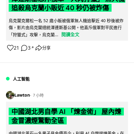
追殺烏克蘭小販近 40 秒仍被炸傷
烏克蘭克爾松一名 52 歲小販被俄軍無人機追擊近 40 秒後被炸
傷，影片由烏克蘭總統澤連斯基公開。他直斥俄軍對平民進行
閱讀全文
「狩獵式」攻擊，烏克蘭...
21
3
分享
↗
人工智能
Lawton
7 小時
中國湖北男自學 AI 「煉金術」 屋內煉
金冒濃煙驚動全區
中國湖北黃石一名男子見金價高企，利用 AI 自學提煉黃金，在