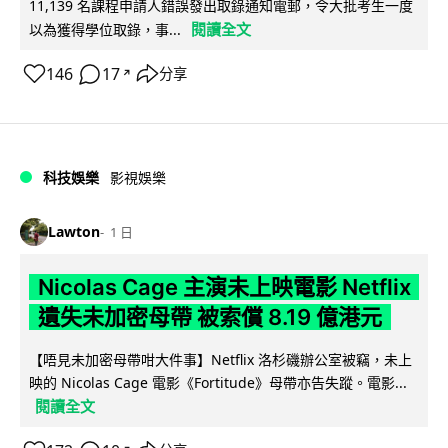
11,139 名課程申請人錯誤發出取錄通知電郵，令大批考生一度
閱讀全文
以為獲得學位取錄，事...
146
17
分享
↗
科技娛樂
影視娛樂
Lawton
1 日
Nicolas Cage 主演未上映電影 Netflix
遺失未加密母帶 被索償 8.19 億港元
【唔見未加密母帶咁大件事】Netflix 洛杉磯辦公室被竊，未上
映的 Nicolas Cage 電影《Fortitude》母帶亦告失蹤。電影...
閱讀全文