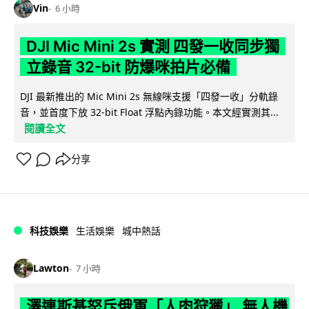
Vin
6 小時
DJI Mic Mini 2s 實測 四發一收同步獨
立錄音 32-bit 防爆咪拍片必備
DJI 最新推出的 Mic Mini 2s 無線咪支援「四發一收」分軌錄
音，並首度下放 32-bit Float 浮點內錄功能。本文經實測其...
閱讀全文
分享
科技娛樂
生活娛樂
城中熱話
Lawton
7 小時
澤連斯基怒斥俄軍「人肉狩獵」 無人機