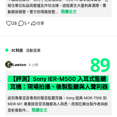
租住單位私設高壓爐及作坊冶煉，過程產生大量刺鼻濃煙，驚
閱讀全文
動鄰居報警。警方到場揭發整...
28
5
分享
↗
3C科技
流動音樂
89
Lawton
8 小時
【評測】Sony IER-M500 入耳式監聽
耳機：現場拍攝、後製監聽與人聲利器
談到專業混音專用的聲音監聽耳機，Sony 經典 MDR-7506 到
MDR-M1 專業錄音室耳機都為人熟悉。而現在舞台製作者與創
閱讀全文
意影像製作...