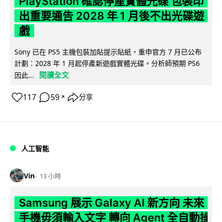
PlayStation 確認停產實體光碟 包裝印
出重要通告 2028 年 1 月後不出光碟遊
戲
Sony 已在 PS5 主機包裝加貼提示貼紙，重申官方 7 月已公布
計劃：2028 年 1 月起停產新遊戲實體光碟。分析師預期 PS6
閱讀全文
因此...
117
59
分享
↗
人工智能
Vin
13 小時
Samsung 展示 Galaxy AI 新方向 未來
手機毋須輸入文字 轉向 Agent 全自動操