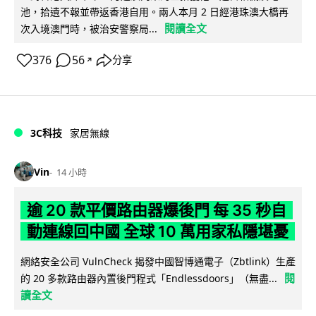
池，拾遺不報並帶返香港自用。兩人本月 2 日經港珠澳大橋再
閱讀全文
次入境澳門時，被治安警察局...
376
56
分享
↗
3C科技
家居無線
Vin
14 小時
逾 20 款平價路由器爆後門 每 35 秒自
動連線回中國 全球 10 萬用家私隱堪憂
網絡安全公司 VulnCheck 揭發中國智博通電子（Zbtlink）生產
閱
的 20 多款路由器內置後門程式「Endlessdoors」（無盡...
讀全文