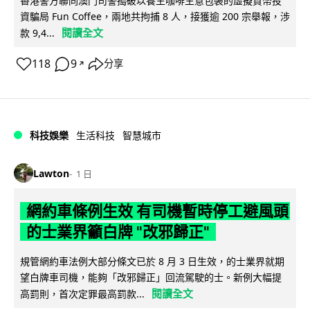
香港警方聯同澳門司警搗破以養生咖啡生意包裝的虛擬貨幣投
資騙局 Fun Coffee，兩地共拘捕 8 人，接獲逾 200 宗舉報，涉
閱讀全文
款 9,4...
118
9
分享
↗
科技娛樂
生活科技
智慧城市
Lawton
1 日
網約車條例生效 有司機暫時停工避風頭
的士業界籲白牌 "改邪歸正"
規管網約車法例大部分條文已於 8 月 3 日生效，的士業界就期
望白牌車司機，能夠「改邪歸正」回流駕駛的士。新例大幅提
閱讀全文
高罰則，首次定罪最高罰款...