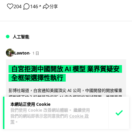
204
146
分享
↗
人工智能
Lawton
1 日
白宮拒測中國開放 AI 模型 業界質疑安
全框架選擇性執行
彭博社報道，白宮通知美國頂尖 AI 公司，中國開發的開放權重
模型將不納入特朗普政府新 AI 安全框架的測試範圍。美國業界
閱讀全文
本網站正使用 Cookie
則聯署呼籲政府不要限...
我們使用 Cookie 改善網站體驗。 繼續使用
我們的網站即表示您同意我們的
Cookie 政
44
21
分享
↗
策
。