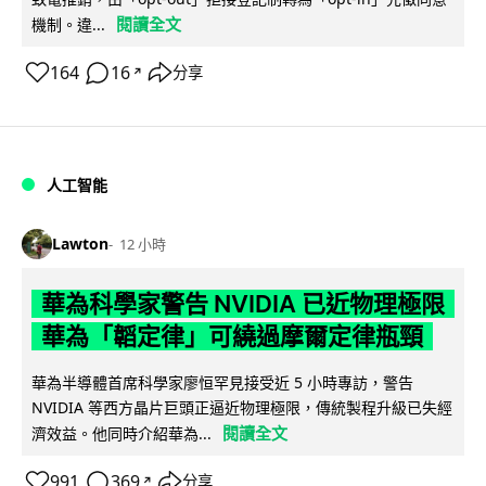
閱讀全文
機制。違...
164
16
分享
↗
人工智能
Lawton
12 小時
華為科學家警告 NVIDIA 已近物理極限
華為「韜定律」可繞過摩爾定律瓶頸
華為半導體首席科學家廖恒罕見接受近 5 小時專訪，警告
NVIDIA 等西方晶片巨頭正逼近物理極限，傳統製程升級已失經
閱讀全文
濟效益。他同時介紹華為...
991
369
分享
↗