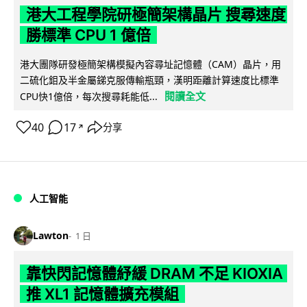
港大工程學院研極簡架構晶片 搜尋速度
勝標準 CPU 1 億倍
港大團隊研發極簡架構模擬內容尋址記憶體（CAM）晶片，用
二硫化鉬及半金屬銻克服傳輸瓶頸，漢明距離計算速度比標準
閱讀全文
CPU快1億倍，每次搜尋耗能低...
40
17
分享
↗
人工智能
Lawton
1 日
靠快閃記憶體紓緩 DRAM 不足 KIOXIA
推 XL1 記憶體擴充模組