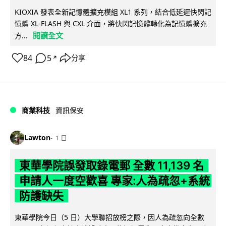
KIOXIA 發表全新記憶體擴充模組 XL1 系列，結合低延遲快閃記
憶體 XL-FLASH 與 CXL 介面，將快閃記憶體轉化為記憶體擴充
閱讀全文
方...
84
5
分享
↗
商業科技
資訊保安
Lawton
1 日
東華學院誤發取錄電郵 全數 11,139 名
申請人一度空歡喜 專家:人為疏忽+系統
防護缺失
東華學院今日（5 日）大學聯招放榜之際，因人為疏忽向全數