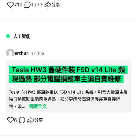
710
177
分享
↗
人工智能
arthur
17 小時
Tesla HW3 舊硬件裝 FSD v14 Lite 頻
現過熱 部分電腦損毀車主須自費維修
Tesla 向 HW3 舊車款推送 FSD v14 Lite 系統，引發大量車主反
映自動駕駛電腦嚴重過熱，部分更觸發高溫保護甚至直接燒
閱讀全文
毀，須...
6
分享