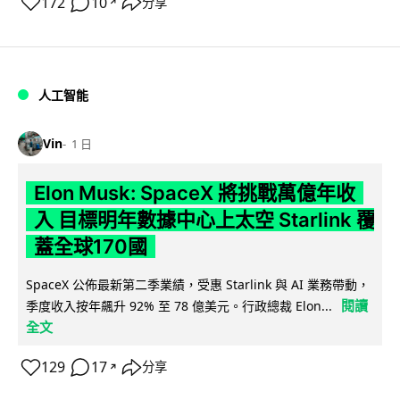
172
10
分享
↗
人工智能
Vin
1 日
Elon Musk: SpaceX 將挑戰萬億年收
入 目標明年數據中心上太空 Starlink 覆
蓋全球170國
SpaceX 公佈最新第二季業績，受惠 Starlink 與 AI 業務帶動，
閱讀
季度收入按年飆升 92% 至 78 億美元。行政總裁 Elon...
全文
129
17
分享
↗