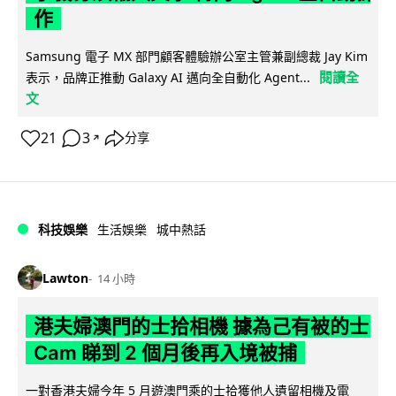
作
Samsung 電子 MX 部門顧客體驗辦公室主管兼副總裁 Jay Kim
閱讀全
表示，品牌正推動 Galaxy AI 邁向全自動化 Agent...
文
21
3
分享
↗
科技娛樂
生活娛樂
城中熱話
Lawton
14 小時
港夫婦澳門的士拾相機 據為己有被的士
Cam 睇到 2 個月後再入境被捕
一對香港夫婦今年 5 月遊澳門乘的士拾獲他人遺留相機及電