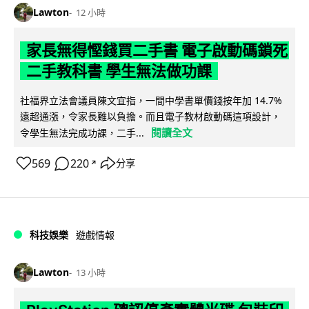
Lawton
12 小時
家長無得慳錢買二手書 電子啟動碼鎖死
二手教科書 學生無法做功課
社福界立法會議員陳文宜指，一間中學書單價錢按年加 14.7%
遠超通漲，令家長難以負擔。而且電子教材啟動碼這項設計，
閱讀全文
令學生無法完成功課，二手...
569
220
分享
↗
科技娛樂
遊戲情報
Lawton
13 小時