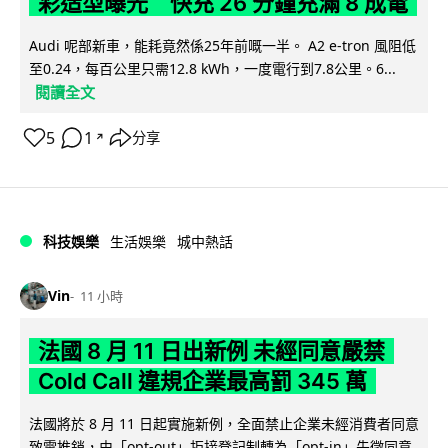
彩造型曝光 快充 26 分鐘充滿 8 成電
Audi 呢部新車，能耗竟然係25年前嘅一半。 A2 e-tron 風阻低
至0.24，每百公里只需12.8 kWh，一度電行到7.8公里。6...
閱讀全文
5
1
分享
↗
科技娛樂
生活娛樂
城中熱話
Vin
11 小時
法國 8 月 11 日出新例 未經同意嚴禁
Cold Call 違規企業最高罰 345 萬
法國將於 8 月 11 日起實施新例，全面禁止企業未經消費者同意
致電推銷，由「opt-out」拒接登記制轉為「opt-in」先徵同意