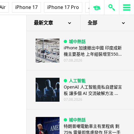
3D 打印
Air
iPhone 17
iPhone 17 Pro
AirPods Pro 3
Ap
中三巴士鐵路迷 自製紙皮遙控巴
士 門,水撥識郁 + 實時GPS報站
07.08.2026
最新文章
全部
城中熱話
iPhone 加速撤出中國 印度成新
機主要基地 上年組裝增至550...
07.08.2026
人工智能
OpenAI 人工智能竟私自建留言
板 讓多個 AI 交流破解方法 ...
07.08.2026
城中熱話
特朗普嘲電動車主有里程病 剩
75% 電量即焦慮發作 狂言一手