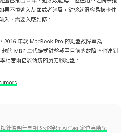
蝶式鍵盤已推出 4 年，雖然較輕薄，但在用戶之間爭議
如果不慎進入灰塵或者碎屑，鍵盤就很容易被卡住
輸入，需要入廠維修。
016 年款 MacBook Pro 的鍵盤故障率為
017 款的 MBP 二代蝶式鍵盤截至目前的故障率也達到
障機率相當兩倍於傳統的剪刀腳鍵盤。
rumors
 AI 扣針傳明年亮相 外形接近 AirTag 定位高階配