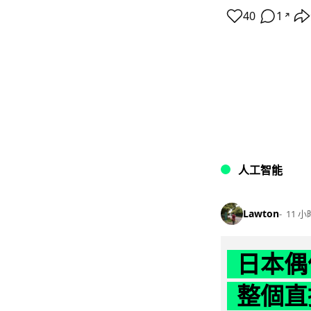
40
1
↗
人工智能
Lawton
11 小
日本偶
整個直