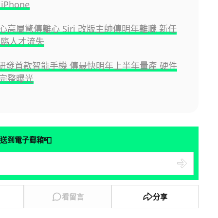
Phone
 核心高層驚傳離心 Siri 改版主帥傳明年離職 新任
恐面臨人才流失
AI 研發首款智能手機 傳最快明年上半年量產 硬件
完整曝光
📮
送到電子郵箱
看留言
分享