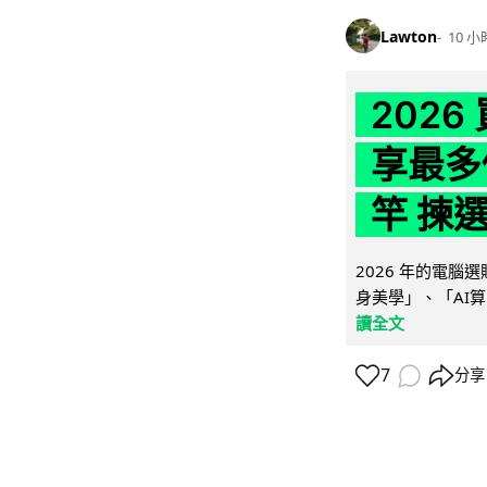
Lawton
10 小
202
享最多
竿 揀
2026 年的電
身美學」、「AI算
讀全文
7
分享