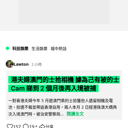
科技娛樂
生活娛樂
城中熱話
Lawton
2 小時
港夫婦澳門的士拾相機 據為己有被的士
Cam 睇到 2 個月後再入境被捕
一對香港夫婦今年 5 月遊澳門乘的士拾獲他人遺留相機及電
池，拾遺不報並帶返香港自用。兩人本月 2 日經港珠澳大橋再
閱讀全文
次入境澳門時，被治安警察局...
157
19
分享
↗