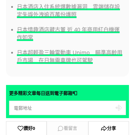
日本酒店入住系統爆數據漏洞 雲端儲存設
定失誤外洩逾百萬份護照
日本情趣酒店藏古董 近 40 年商用紅白機運
作如常
日本超輕盈三輪電動車 Unimo 瞄準高齡用
戶市場 在日無需車牌也可駕駛
📮
更多精彩文章每日送到電子郵箱
讚好
0
看留言
分享