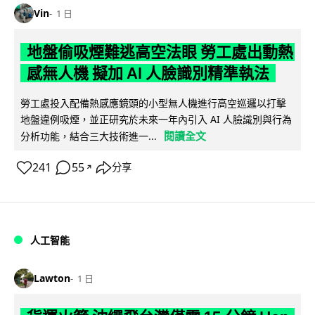
Vin
1 日
地盤偷吸煙難逃高空法眼 勞工處出動熱
感無人機 擬加 AI 人臉識別精準執法
勞工處投入配備熱感應鏡頭的小型無人機進行高空巡邏以打擊
地盤違例吸煙，並正研究於未來一年內引入 AI 人臉識別與行為
閱讀全文
分析功能，結合三大技術進一...
241
55
分享
↗
人工智能
Lawton
1 日