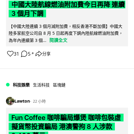
中國大陸航線燃油附加費今日再降 連續
3 個月下調
【中國大陸連續 3 個月減附加費，相反香港不斷加價】中國大
陸多家航空公司自 8 月 5 日起再度下調內陸航線燃油附加費，
閱讀全文
為年內連續第 3 個...
31
5
分享
↗
科技娛樂
生活科技
區塊鏈
Lawton
22 小時
Fun Coffee 咖啡騙局爆煲 咖啡包裝虛
擬貨幣投資騙局 港澳警拘 8 人涉款