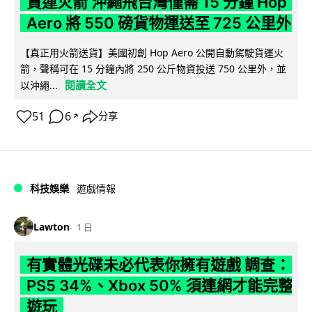
貨運火箭 沖繩飛台灣僅需 15 分鐘 Hop
Aero 將 550 磅貨物運送至 725 公里外
【真正用火箭送貨】美國初創 Hop Aero 公開自動駕駛貨運火
箭，聲稱可在 15 分鐘內將 250 公斤物資投送 750 公里外，並
閱讀全文
以沖繩...
51
6
分享
↗
科技娛樂
遊戲情報
Lawton
1 日
有實體光碟未必代表你擁有遊戲 調查：
PS5 34%、Xbox 50% 須連網才能完整
遊玩