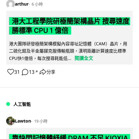
arthur
6 小時
港大工程學院研極簡架構晶片 搜尋速度
勝標準 CPU 1 億倍
港大團隊研發極簡架構模擬內容尋址記憶體（CAM）晶片，用
二硫化鉬及半金屬銻克服傳輸瓶頸，漢明距離計算速度比標準
閱讀全文
CPU快1億倍，每次搜尋耗能低...
31
13
分享
↗
人工智能
Lawton
19 小時
靠快閃記憶體紓緩 DRAM 不足 KIOXIA