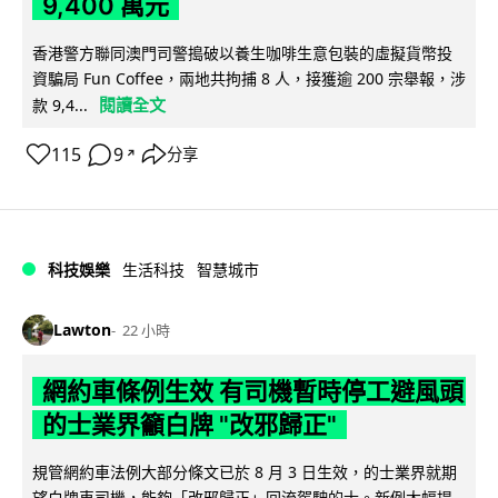
9,400 萬元
香港警方聯同澳門司警搗破以養生咖啡生意包裝的虛擬貨幣投
資騙局 Fun Coffee，兩地共拘捕 8 人，接獲逾 200 宗舉報，涉
閱讀全文
款 9,4...
115
9
分享
↗
科技娛樂
生活科技
智慧城市
Lawton
22 小時
網約車條例生效 有司機暫時停工避風頭
的士業界籲白牌 "改邪歸正"
規管網約車法例大部分條文已於 8 月 3 日生效，的士業界就期
望白牌車司機，能夠「改邪歸正」回流駕駛的士。新例大幅提