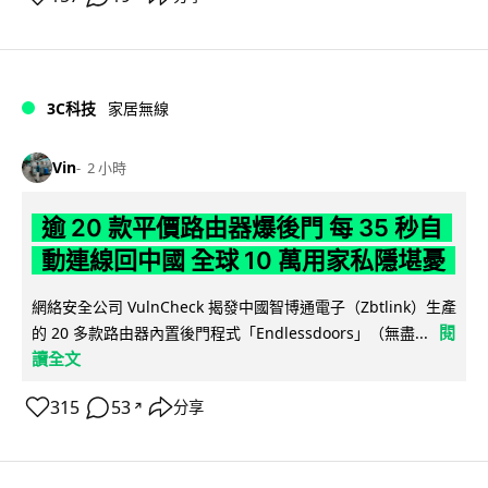
3C科技
家居無線
Vin
2 小時
逾 20 款平價路由器爆後門 每 35 秒自
動連線回中國 全球 10 萬用家私隱堪憂
網絡安全公司 VulnCheck 揭發中國智博通電子（Zbtlink）生產
閱
的 20 多款路由器內置後門程式「Endlessdoors」（無盡...
讀全文
315
53
分享
↗