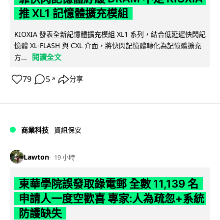
推 XL1 記憶體擴充模組
KIOXIA 發表全新記憶體擴充模組 XL1 系列，結合低延遲快閃記
憶體 XL-FLASH 與 CXL 介面，將快閃記憶體轉化為記憶體擴充
閱讀全文
方...
79
5
分享
↗
商業科技
資訊保安
Lawton
19 小時
東華學院誤發取錄電郵 全數 11,139 名
申請人一度空歡喜 專家:人為疏忽+系統
防護缺失