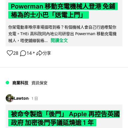
Powerman 移動充電機械人登港 免鋪
樁為的士小巴「送電上門」
你架電動車喺停車場搵唔到樁？有個機械人會自己行過嚟幫你
充電。THEi 高科院同內地公司研發出 Powerman 移動充電機
閱讀全文
械人，唔使鋪線裝樁...
28
14
分享
↗
商業科技
資訊保安
Lawton
1 日
被命令製造「後門」 Apple 再控告英國
政府 加密後門爭議延燒逾 1 年