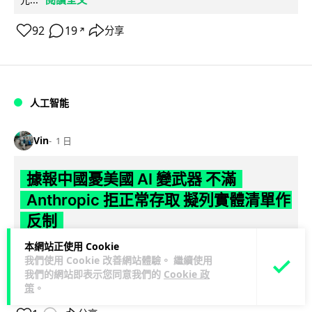
92
19
分享
↗
人工智能
Vin
1 日
據報中國憂美國 AI 變武器 不滿
Anthropic 拒正常存取 擬列實體清單作
反制
本網站正使用 Cookie
彭博社引述知情人士報道，中國官方擔心美國 AI 公司
我們使用 Cookie 改善網站體驗。 繼續使用
Anthropic 開發的頂級模型 Mythos 可被用作攻擊武器，正研
我們的網站即表示您同意我們的
Cookie 政
閱讀全文
究反制方案。知...
策
。