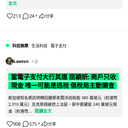
全文
213
24
分享
↗
科技娛樂
生活科技
電子支付
Lawton
1 日
當電子支付大行其道 屈穎妍: 商戶只收
現金 唯一可能是逃稅 倡稅局主動調查
新加坡知名粥店明輝田雞粥老闆涉逃稅逾 380 萬坡元（約港幣
2,310 萬元）及洗黑錢被控上法庭，家中更藏逾 240 萬坡元現
閱讀全文
金（約港幣...
906
575
分享
↗