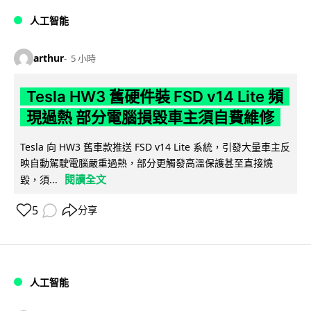
人工智能
arthur
5 小時
Tesla HW3 舊硬件裝 FSD v14 Lite 頻
現過熱 部分電腦損毀車主須自費維修
Tesla 向 HW3 舊車款推送 FSD v14 Lite 系統，引發大量車主反
映自動駕駛電腦嚴重過熱，部分更觸發高溫保護甚至直接燒
閱讀全文
毀，須...
5
分享
人工智能