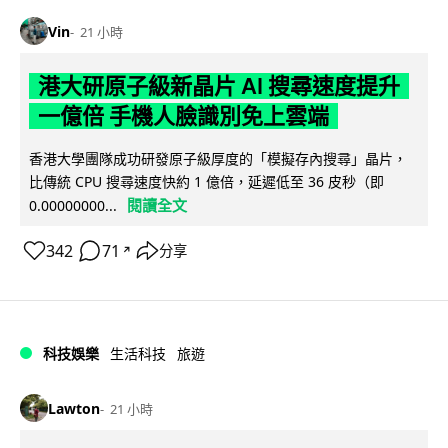
Vin
21 小時
港大研原子級新晶片 AI 搜尋速度提升
一億倍 手機人臉識別免上雲端
香港大學團隊成功研發原子級厚度的「模擬存內搜尋」晶片，
比傳統 CPU 搜尋速度快約 1 億倍，延遲低至 36 皮秒（即
閱讀全文
0.00000000...
342
71
分享
↗
科技娛樂
生活科技
旅遊
Lawton
21 小時