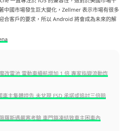
Porsche 一直專注於 iOS 的兼容性，這對於美國市場十
中國市場發生巨大變化，Zellmer 表示市場有很多
合客戶的要求，所以 Android 將會成為未來的解
ena
魔改電池 電動車續航增加 1 倍 專家指變流動炸
 中國車主集體控告 未兌現 FSD 承諾或追討三倍賠
俄羅斯遇嚴寒考驗 車門鎖凍結致車主困車內