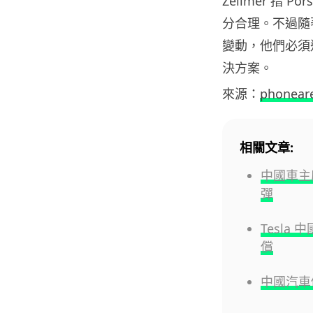
Zellmer 指 
分合理。不過隨著
變動，他們必須迎
決方案。
來源：
phonear
相關文章:
中國車主
彈
Tesla
償
中國汽車