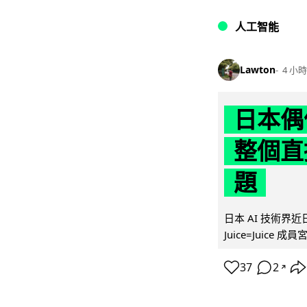
人工智能
Lawton
4 小時
日本偶
整個直
題
日本 AI 技術
Juice=Juic
37
2
↗