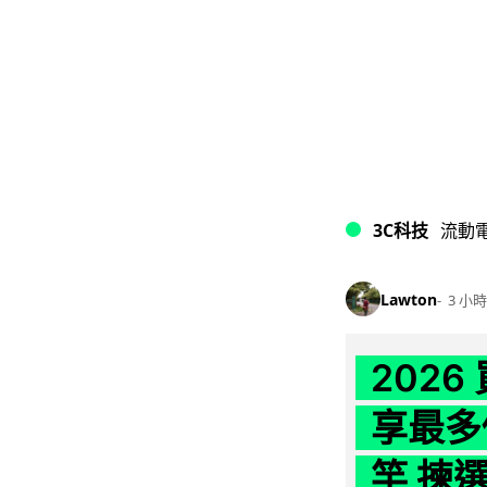
3C科技
流動
Lawton
3 小時
202
享最多
竿 揀