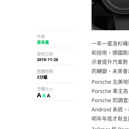
作者
唐美鳳
一年一度洛杉磯
和技術，德國跑車生
發佈日期
2019-11-26
示會提升汽車對
的轉變，未來會以
閱讀時間
2分鐘
Porsche 北美
字體大小
Porsche 車
A
A
A
Porsche 
Android 系
明年年底才有支援 