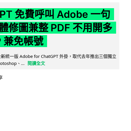
GPT 免費呼叫 Adobe 一句
體修圖兼整 PDF 不用開多
P 兼免帳號
全新統一版 Adobe for ChatGPT 外掛，取代去年推出三個獨立
otoshop、...
閱讀全文
享