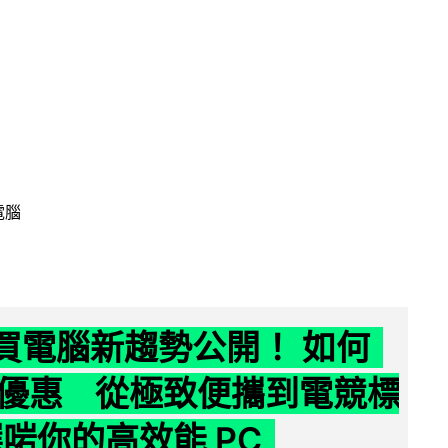
電腦
6 買電腦新趨勢公開！ 如何
優惠 從極致便攜到電競標
選啱你的高效能 PC