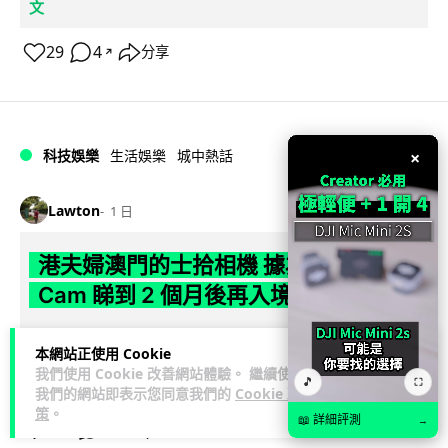
文
29
4
分享
↗
×
科技娛樂
生活娛樂
城中熱話
Lawton
1 日
港夫婦澳門的士拾相機 據為己有被的士
Cam 睇到 2 個月後再入境被捕
一對香港夫婦今年 5 月遊澳門乘的士拾獲他人遺留相機及電
本網站正使用 Cookie
池，拾遺不報並帶返香港自用。兩人本月 2 日經港珠澳大橋再
我們使用 Cookie 改善網站體驗。 繼續使用
🎵
閱讀全文
⛶
次入境澳門時，被治安警察局...
我們的網站即表示您同意我們的
Cookie 政
策
。
📖 詳細評測
→
546
75
分享
↗