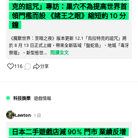
克的詛咒」專訪：巢穴不為提高世界首
領門檻而設 《諸王之眠》縮短約 10 分
鐘
《魔獸世界：至暗之夜》版本更新 12.1「烏拉特克的詛咒」將
於 8 月 13 日正式上線，帶來全新區域「盤蛇島」、地城「毒牙
閱讀全文
祭壇」、新型態世...
116
分享
科技娛樂
遊戲情報
Lawton
1 日
日本二手遊戲店減 90% 門市 業績反增