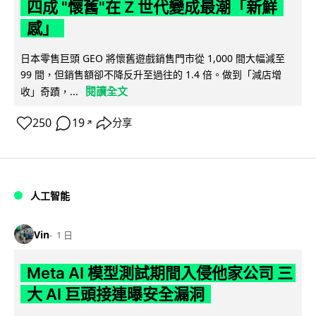
四成 "懷舊"在 Z 世代變成最潮「新鮮
感」
日本零售巨頭 GEO 將懷舊遊戲銷售門市從 1,000 間大幅減至
99 間，但銷售額卻不降反升至過往的 1.4 倍。做到「減店增
閱讀全文
收」奇蹟，...
250
19
分享
↗
人工智能
Vin
1 日
Meta AI 模型測試期間入侵他家公司 三
大 AI 巨頭接連曝安全漏洞