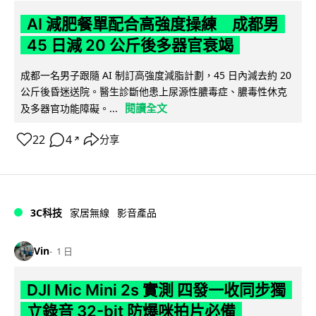
AI 減肥餐單配合高強度操練 成都男
45 日減 20 公斤後多器官衰竭
成都一名男子跟隨 AI 制訂高強度減脂計劃，45 日內減去約 20
公斤後昏迷送院。醫生診斷他患上尿源性膿毒症、膿毒性休克
閱讀全文
及多器官功能障礙。...
22
4
分享
↗
3C科技
家居無線
影音產品
Vin
1 日
DJI Mic Mini 2s 實測 四發一收同步獨
立錄音 32-bit 防爆咪拍片必備