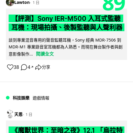
89
Lawton
1 日
【評測】Sony IER-M500 入耳式監聽
耳機：現場拍攝、後製監聽與人聲利器
談到專業混音專用的聲音監聽耳機，Sony 經典 MDR-7506 到
MDR-M1 專業錄音室耳機都為人熟悉。而現在舞台製作者與創
閱讀全文
意影像製作...
38
4
分享
↗
科技娛樂
遊戲情報
天恩
1 日
《魔獸世界：至暗之夜》12.1 「烏拉特