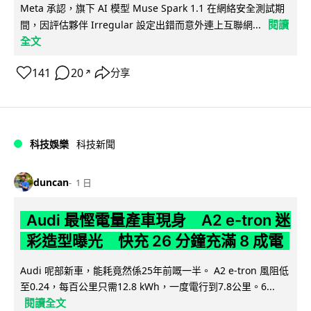
Meta 承認，旗下 AI 模型 Muse Spark 1.1 在網絡安全測試期
閱讀
間，因評估夥伴 Irregular 設定出錯而意外連上互聯網...
全文
141
20
分享
↗
科技娛樂
科技新聞
duncan
1 日
Audi 最慳電量產車現身 A2 e-tron 迷
彩造型曝光 快充 26 分鐘充滿 8 成電
Audi 呢部新車，能耗竟然係25年前嘅一半。 A2 e-tron 風阻低
至0.24，每百公里只需12.8 kWh，一度電行到7.8公里。6...
閱讀全文