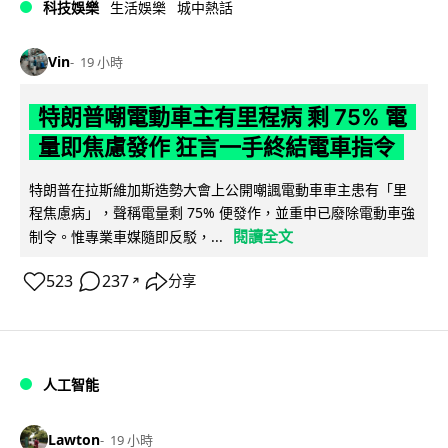
科技娛樂
生活娛樂
城中熱話
Vin
19 小時
特朗普嘲電動車主有里程病 剩 75% 電
量即焦慮發作 狂言一手終結電車指令
特朗普在拉斯維加斯造勢大會上公開嘲諷電動車車主患有「里
程焦慮病」，聲稱電量剩 75% 便發作，並重申已廢除電動車強
閱讀全文
制令。惟專業車媒隨即反駁，...
523
237
分享
↗
人工智能
Lawton
19 小時