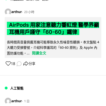
arthur
23 小時
AirPods 用家注意聽力響紅燈 醫學界籲
耳機用戶謹守「60-60」鐵律
長時間高音量佩戴耳機可能導致永久性噪音性聽損。本文盤點 4
大聽力受損警號，介紹科學護耳的「60-60 原則」及 Apple 內
閱讀全文
置防護功能，...
18
分享
人工智能
arthur
1 日