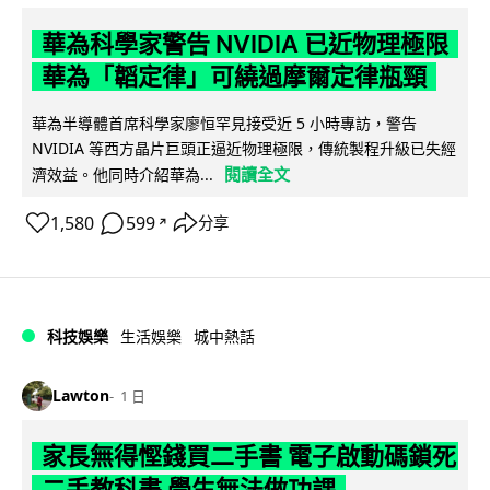
華為科學家警告 NVIDIA 已近物理極限
華為「韜定律」可繞過摩爾定律瓶頸
華為半導體首席科學家廖恒罕見接受近 5 小時專訪，警告
NVIDIA 等西方晶片巨頭正逼近物理極限，傳統製程升級已失經
閱讀全文
濟效益。他同時介紹華為...
1,580
599
分享
↗
科技娛樂
生活娛樂
城中熱話
Lawton
1 日
家長無得慳錢買二手書 電子啟動碼鎖死
二手教科書 學生無法做功課