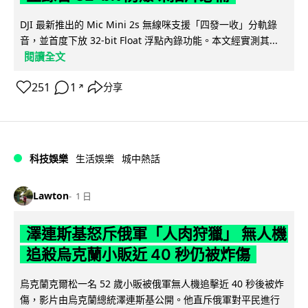
DJI 最新推出的 Mic Mini 2s 無線咪支援「四發一收」分軌錄
音，並首度下放 32-bit Float 浮點內錄功能。本文經實測其...
閱讀全文
251
1
分享
↗
科技娛樂
生活娛樂
城中熱話
Lawton
1 日
澤連斯基怒斥俄軍「人肉狩獵」 無人機
追殺烏克蘭小販近 40 秒仍被炸傷
烏克蘭克爾松一名 52 歲小販被俄軍無人機追擊近 40 秒後被炸
傷，影片由烏克蘭總統澤連斯基公開。他直斥俄軍對平民進行