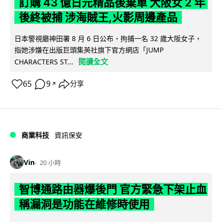
訂購 43 億日元精品後棄單 大阪女 2 年
後終被捕 涉海賊王,火影周邊產品
日本警視廳神田署 8 月 6 日公布，拘捕一名 32 歲大阪女子，
指她涉嫌在出版巨頭集英社旗下官方網店「JUMP
閱讀全文
CHARACTERS ST...
65
9
分享
↗
商業科技
資訊保安
Vin
20 小時
智博通路由器爆後門 官方緊急下架止血
稱漏洞是功能在維修時使用