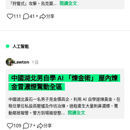
閱讀全文
「狩獵式」攻擊，烏克蘭...
111
41
分享
↗
人工智能
Lawton
1 日
中國湖北男自學 AI 「煉金術」 屋內煉
金冒濃煙驚動全區
中國湖北黃石一名男子見金價高企，利用 AI 自學提煉黃金，在
租住單位私設高壓爐及作坊冶煉，過程產生大量刺鼻濃煙，驚
閱讀全文
動鄰居報警。警方到場揭發整...
109
7
分享
↗