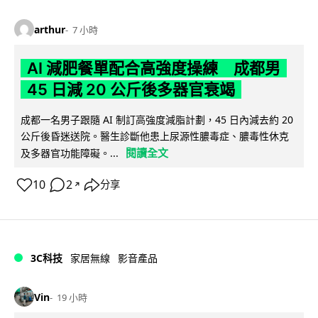
arthur
7 小時
AI 減肥餐單配合高強度操練 成都男
45 日減 20 公斤後多器官衰竭
成都一名男子跟隨 AI 制訂高強度減脂計劃，45 日內減去約 20
公斤後昏迷送院。醫生診斷他患上尿源性膿毒症、膿毒性休克
閱讀全文
及多器官功能障礙。...
10
2
分享
↗
3C科技
家居無線
影音產品
Vin
19 小時