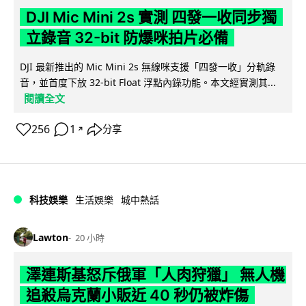
DJI Mic Mini 2s 實測 四發一收同步獨
立錄音 32-bit 防爆咪拍片必備
DJI 最新推出的 Mic Mini 2s 無線咪支援「四發一收」分軌錄
音，並首度下放 32-bit Float 浮點內錄功能。本文經實測其...
閱讀全文
256
1
分享
↗
科技娛樂
生活娛樂
城中熱話
Lawton
20 小時
澤連斯基怒斥俄軍「人肉狩獵」 無人機
追殺烏克蘭小販近 40 秒仍被炸傷