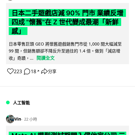
日本二手遊戲店減 90% 門市 業績反增
四成 "懷舊"在 Z 世代變成最潮「新鮮
感」
日本零售巨頭 GEO 將懷舊遊戲銷售門市從 1,000 間大幅減至
99 間，但銷售額卻不降反升至過往的 1.4 倍。做到「減店增
閱讀全文
收」奇蹟，...
223
18
分享
↗
人工智能
Vin
22 小時