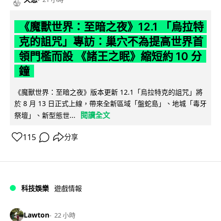
《魔獸世界：至暗之夜》12.1 「烏拉特
克的詛咒」專訪：巢穴不為提高世界首
領門檻而設 《諸王之眠》縮短約 10 分
鐘
《魔獸世界：至暗之夜》版本更新 12.1「烏拉特克的詛咒」將
於 8 月 13 日正式上線，帶來全新區域「盤蛇島」、地城「毒牙
閱讀全文
祭壇」、新型態世...
115
分享
科技娛樂
遊戲情報
Lawton
22 小時