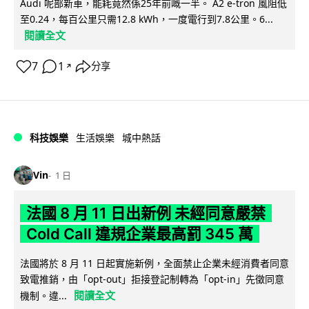
Audi 呢部新車，能耗竟然係25年前嘅一半。 A2 e-tron 風阻低
至0.24，每百公里只需12.8 kWh，一度電行到7.8公里。6...
閱讀全文
7
1
分享
↗
科技娛樂
生活娛樂
城中熱話
Vin
1 日
法國 8 月 11 日出新例 未經同意嚴禁
Cold Call 違規企業最高罰 345 萬
法國將於 8 月 11 日起實施新例，全面禁止企業未經消費者同意
致電推銷，由「opt-out」拒接登記制轉為「opt-in」先徵同意
閱讀全文
機制。違...