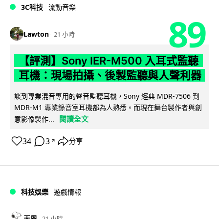
3C科技
流動音樂
89
Lawton
21 小時
【評測】Sony IER-M500 入耳式監聽
耳機：現場拍攝、後製監聽與人聲利器
談到專業混音專用的聲音監聽耳機，Sony 經典 MDR-7506 到
MDR-M1 專業錄音室耳機都為人熟悉。而現在舞台製作者與創
閱讀全文
意影像製作...
34
3
分享
↗
科技娛樂
遊戲情報
天恩
21 小時