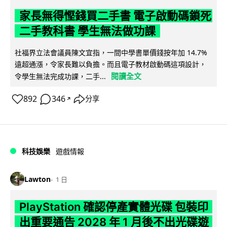
家長無得慳錢買二手書 電子啟動碼鎖死
二手教科書 學生無法做功課
社福界立法會議員陳文宜指，一間中學書單價錢按年加 14.7%
遠超通漲，令家長難以負擔。而且電子教材啟動碼這項設計，
閱讀全文
令學生無法完成功課，二手...
892
346
分享
↗
科技娛樂
遊戲情報
Lawton
1 日
PlayStation 確認停產實體光碟 包裝印
出重要通告 2028 年 1 月後不出光碟遊