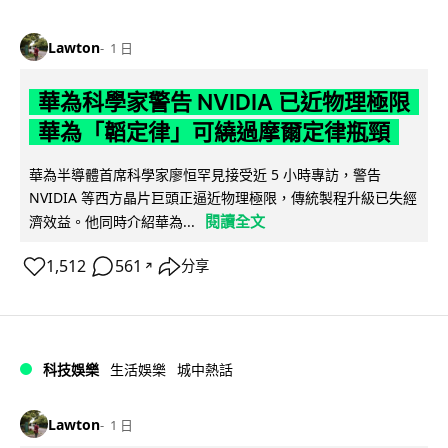
Lawton
1 日
華為科學家警告 NVIDIA 已近物理極限
華為「韜定律」可繞過摩爾定律瓶頸
華為半導體首席科學家廖恒罕見接受近 5 小時專訪，警告
NVIDIA 等西方晶片巨頭正逼近物理極限，傳統製程升級已失經
閱讀全文
濟效益。他同時介紹華為...
1,512
561
分享
↗
科技娛樂
生活娛樂
城中熱話
Lawton
1 日