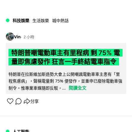
科技娛樂
生活娛樂
城中熱話
Vin
2 小時
特朗普嘲電動車主有里程病 剩 75% 電
量即焦慮發作 狂言一手終結電車指令
特朗普在拉斯維加斯造勢大會上公開嘲諷電動車車主患有「里
程焦慮病」，聲稱電量剩 75% 便發作，並重申已廢除電動車強
閱讀全文
制令。惟專業車媒隨即反駁，...
分享
人工智能