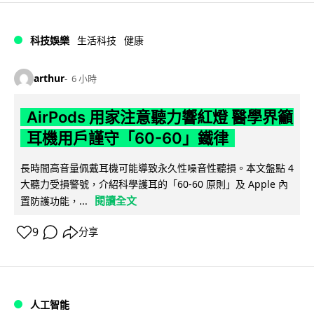
科技娛樂
生活科技
健康
arthur
6 小時
AirPods 用家注意聽力響紅燈 醫學界籲
耳機用戶謹守「60-60」鐵律
長時間高音量佩戴耳機可能導致永久性噪音性聽損。本文盤點 4
大聽力受損警號，介紹科學護耳的「60-60 原則」及 Apple 內
閱讀全文
置防護功能，...
9
分享
人工智能