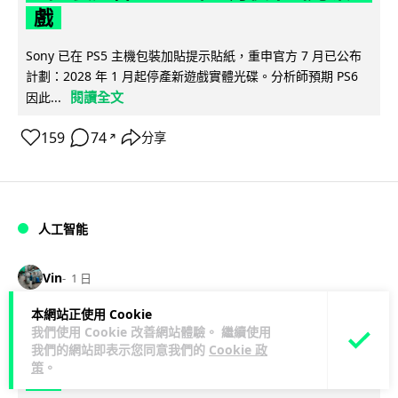
戲
Sony 已在 PS5 主機包裝加貼提示貼紙，重申官方 7 月已公布
計劃：2028 年 1 月起停產新遊戲實體光碟。分析師預期 PS6
閱讀全文
因此...
159
74
分享
↗
人工智能
Vin
1 日
本網站正使用 Cookie
Samsung 展示 Galaxy AI 新方向 未來
我們使用 Cookie 改善網站體驗。 繼續使用
我們的網站即表示您同意我們的
Cookie 政
手機毋須輸入文字 轉向 Agent 全自動操
策
。
作