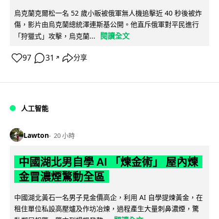
烏克蘭克爾松一名 52 歲小販被俄軍無人機追擊近 40 秒後被炸
傷，影片由烏克蘭總統澤連斯基公開。他直斥俄軍對平民進行
閱讀全文
「狩獵式」攻擊，烏克蘭...
97
31
分享
↗
人工智能
Lawton
20 小時
中國湖北男自學 AI 「煉金術」 屋內煉
金冒濃煙驚動全區
中國湖北黃石一名男子見金價高企，利用 AI 自學提煉黃金，在
租住單位私設高壓爐及作坊冶煉，過程產生大量刺鼻濃煙，驚