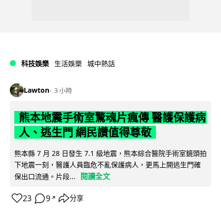
科技娛樂
生活娛樂
城中熱話
Lawton
3 小時
熊本地震手術室驚魂片瘋傳 醫護保護病
人、逃生門 網民讚值得尊敬
熊本縣 7 月 28 日發生 7.1 級地震，熊本綜合醫院手術室鏡頭拍
下地震一刻，醫護人員臨危不亂保護病人，更馬上開逃生門確
閱讀全文
保出口流通。片段...
23
9
分享
↗