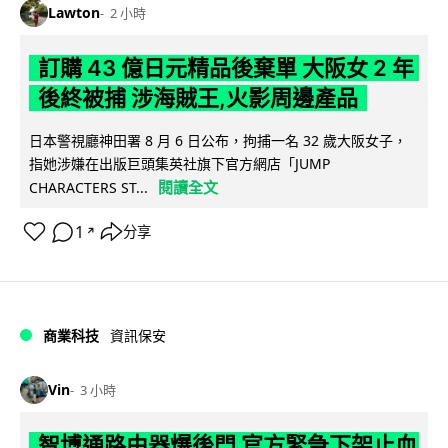
Lawton
2 小時
訂購 43 億日元精品後棄單 大阪女 2 年
後終被捕 涉海賊王,火影周邊產品
日本警視廳神田署 8 月 6 日公布，拘捕一名 32 歲大阪女子，
指她涉嫌在出版巨頭集英社旗下官方網店「JUMP
閱讀全文
CHARACTERS ST...
1
分享
↗
商業科技
資訊保安
Vin
3 小時
智博通路由器爆後門 官方緊急下架止血