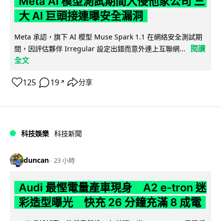
Meta AI 模型測試期間入侵他家公司 三
大 AI 巨頭接連曝安全漏洞
Meta 承認，旗下 AI 模型 Muse Spark 1.1 在網絡安全測試期
閱讀
間，因評估夥伴 Irregular 設定出錯而意外連上互聯網...
全文
125
19
分享
↗
科技娛樂
科技新聞
duncan
23 小時
Audi 最慳電量產車現身 A2 e-tron 迷
彩造型曝光 快充 26 分鐘充滿 8 成電