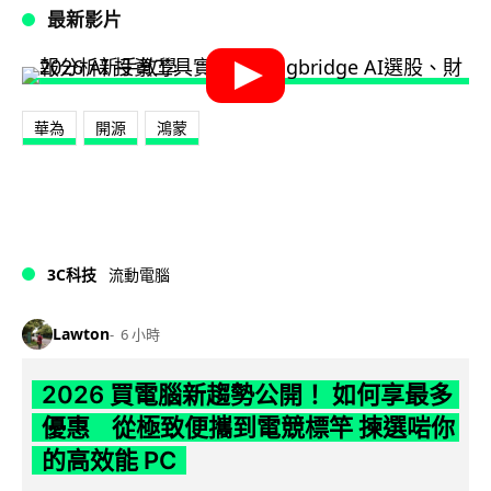
最新影片
華為
開源
鴻蒙
3C科技
流動電腦
Lawton
6 小時
2026 買電腦新趨勢公開！ 如何享最多
優惠 從極致便攜到電競標竿 揀選啱你
的高效能 PC