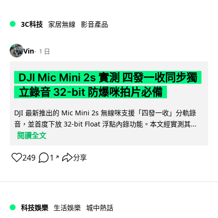
3C科技
家居無線
影音產品
Vin
1 日
DJI Mic Mini 2s 實測 四發一收同步獨
立錄音 32-bit 防爆咪拍片必備
DJI 最新推出的 Mic Mini 2s 無線咪支援「四發一收」分軌錄
音，並首度下放 32-bit Float 浮點內錄功能。本文經實測其...
閱讀全文
249
1
分享
↗
科技娛樂
生活娛樂
城中熱話