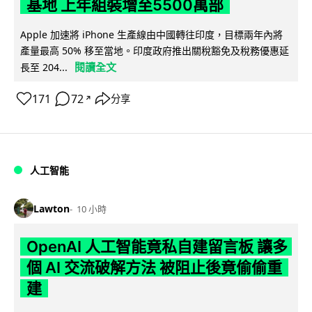
基地 上年組裝增至5500萬部
Apple 加速將 iPhone 生產線由中國轉往印度，目標兩年內將
產量最高 50% 移至當地。印度政府推出關稅豁免及稅務優惠延
閱讀全文
長至 204...
171
72
分享
↗
人工智能
Lawton
10 小時
OpenAI 人工智能竟私自建留言板 讓多
個 AI 交流破解方法 被阻止後竟偷偷重
建