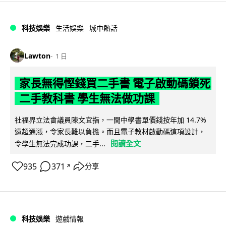
科技娛樂
生活娛樂
城中熱話
Lawton
1 日
家長無得慳錢買二手書 電子啟動碼鎖死
二手教科書 學生無法做功課
社福界立法會議員陳文宜指，一間中學書單價錢按年加 14.7%
遠超通漲，令家長難以負擔。而且電子教材啟動碼這項設計，
閱讀全文
令學生無法完成功課，二手...
935
371
分享
↗
科技娛樂
遊戲情報