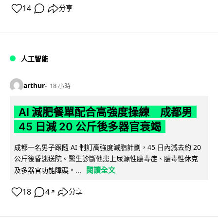
14
分享
人工智能
arthur
18 小時
AI 減肥餐單配合高強度操練 成都男
45 日減 20 公斤後多器官衰竭
成都一名男子跟隨 AI 制訂高強度減脂計劃，45 日內減去約 20
公斤後昏迷送院。醫生診斷他患上尿源性膿毒症、膿毒性休克
閱讀全文
及多器官功能障礙。...
18
4
分享
↗