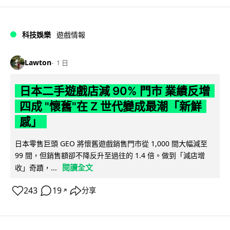
科技娛樂
遊戲情報
Lawton
1 日
日本二手遊戲店減 90% 門市 業績反增
四成 "懷舊"在 Z 世代變成最潮「新鮮
感」
日本零售巨頭 GEO 將懷舊遊戲銷售門市從 1,000 間大幅減至
99 間，但銷售額卻不降反升至過往的 1.4 倍。做到「減店增
閱讀全文
收」奇蹟，...
243
19
分享
↗