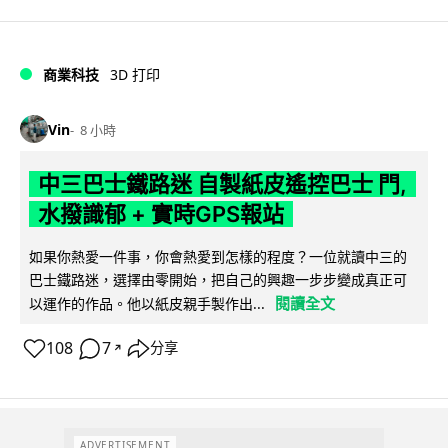
商業科技
3D 打印
Vin
8 小時
中三巴士鐵路迷 自製紙皮遙控巴士 門,
水撥識郁 + 實時GPS報站
如果你熱愛一件事，你會熱愛到怎樣的程度？一位就讀中三的
巴士鐵路迷，選擇由零開始，把自己的興趣一步步變成真正可
閱讀全文
以運作的作品。他以紙皮親手製作出...
108
7
分享
↗
ADVERTISEMENT