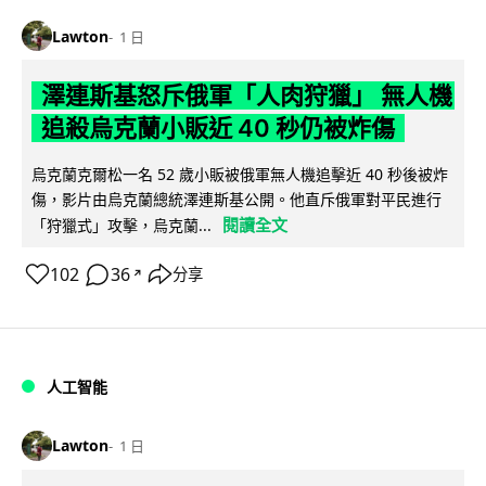
Lawton
1 日
澤連斯基怒斥俄軍「人肉狩獵」 無人機
追殺烏克蘭小販近 40 秒仍被炸傷
烏克蘭克爾松一名 52 歲小販被俄軍無人機追擊近 40 秒後被炸
傷，影片由烏克蘭總統澤連斯基公開。他直斥俄軍對平民進行
閱讀全文
「狩獵式」攻擊，烏克蘭...
102
36
分享
↗
人工智能
Lawton
1 日