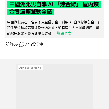
中國湖北男自學 AI 「煉金術」 屋內煉
金冒濃煙驚動全區
中國湖北黃石一名男子見金價高企，利用 AI 自學提煉黃金，在
租住單位私設高壓爐及作坊冶煉，過程產生大量刺鼻濃煙，驚
閱讀全文
動鄰居報警。警方到場揭發整...
105
7
分享
↗
ADVERTISEMENT