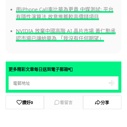
用iPhone Call車比華為更貴 中媒測試: 平台
有隱性演算法 故意推薦較高價錢項目
NVIDIA 放棄中國高階 AI 晶片市場 黃仁勳承
認市場已讓給華為 「我沒有任何期望」
📮
更多精彩文章每日送到電子郵箱
讚好
0
看留言
分享