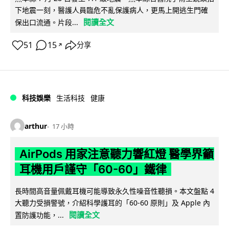
下地震一刻，醫護人員臨危不亂保護病人，更馬上開逃生門確
閱讀全文
保出口流通。片段...
51
15
分享
↗
科技娛樂
生活科技
健康
arthur
17 小時
AirPods 用家注意聽力響紅燈 醫學界籲
耳機用戶謹守「60-60」鐵律
長時間高音量佩戴耳機可能導致永久性噪音性聽損。本文盤點 4
大聽力受損警號，介紹科學護耳的「60-60 原則」及 Apple 內
閱讀全文
置防護功能，...