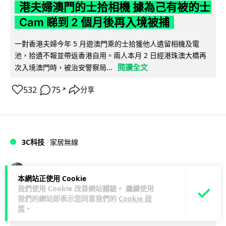
港夫婦澳門的士拾相機 據為己有被的士
Cam 睇到 2 個月後再入境被捕
一對香港夫婦今年 5 月遊澳門乘的士拾獲他人遺留相機及電
池，拾遺不報並帶返香港自用。兩人本月 2 日經港珠澳大橋再
閱讀全文
次入境澳門時，被治安警察局...
532
75
分享
↗
3C科技
家居無線
Vin
1 日
本網站正使用 Cookie
我們使用 Cookie 改善網站體驗。 繼續使用
逾 20 款平價路由器爆後門 每 35 秒自
我們的網站即表示您同意我們的
Cookie 政
策
。
動連線回中國 全球 10 萬用家私隱堪憂