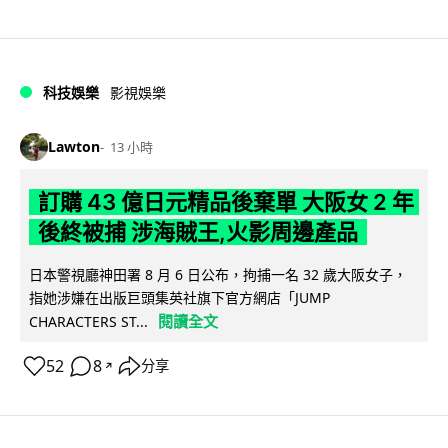
科技娛樂
影視娛樂
Lawton
13 小時
訂購 43 億日元精品後棄單 大阪女 2 年
後終被捕 涉海賊王,火影周邊產品
日本警視廳神田署 8 月 6 日公布，拘捕一名 32 歲大阪女子，
指她涉嫌在出版巨頭集英社旗下官方網店「JUMP
閱讀全文
CHARACTERS ST...
52
8
分享
↗