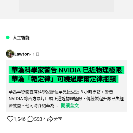
人工智能
Lawton
1 日
華為科學家警告 NVIDIA 已近物理極限
華為「韜定律」可繞過摩爾定律瓶頸
華為半導體首席科學家廖恒罕見接受近 5 小時專訪，警告
NVIDIA 等西方晶片巨頭正逼近物理極限，傳統製程升級已失經
閱讀全文
濟效益。他同時介紹華為...
1,546
593
分享
↗