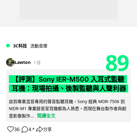
3C科技
流動音樂
89
Lawton
1 日
【評測】Sony IER-M500 入耳式監聽
耳機：現場拍攝、後製監聽與人聲利器
談到專業混音專用的聲音監聽耳機，Sony 經典 MDR-7506 到
MDR-M1 專業錄音室耳機都為人熟悉。而現在舞台製作者與創
閱讀全文
意影像製作...
36
4
分享
↗