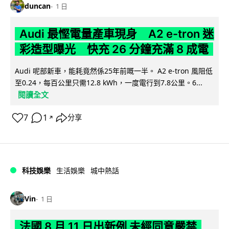
duncan
1 日
Audi 最慳電量產車現身 A2 e-tron 迷
彩造型曝光 快充 26 分鐘充滿 8 成電
Audi 呢部新車，能耗竟然係25年前嘅一半。 A2 e-tron 風阻低
至0.24，每百公里只需12.8 kWh，一度電行到7.8公里。6...
閱讀全文
7
1
分享
↗
科技娛樂
生活娛樂
城中熱話
Vin
1 日
法國 8 月 11 日出新例 未經同意嚴禁