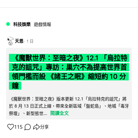
科技娛樂
遊戲情報
天恩
1 日
《魔獸世界：至暗之夜》12.1 「烏拉特
克的詛咒」專訪：巢穴不為提高世界首
領門檻而設 《諸王之眠》縮短約 10 分
鐘
《魔獸世界：至暗之夜》版本更新 12.1「烏拉特克的詛咒」將
於 8 月 13 日正式上線，帶來全新區域「盤蛇島」、地城「毒牙
閱讀全文
祭壇」、新型態世...
115
分享