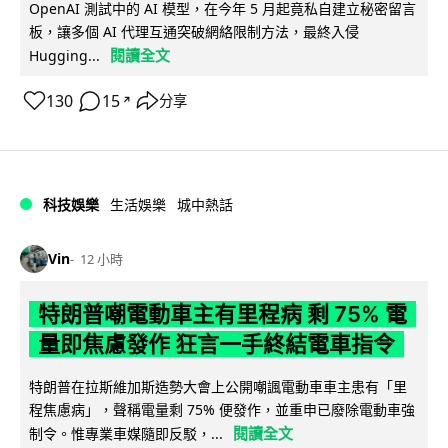
OpenAI 測試中的 AI 模型，在今年 5 月起竟私自建立秘密留言
板，讓多個 AI 代理互通突破網絡限制方法，最終入侵
閱讀全文
Hugging...
130
15
分享
↗
科技娛樂
生活娛樂
城中熱話
Vin
12 小時
特朗普嘲電動車主有里程病 剩 75% 電
量即焦慮發作 狂言一手終結電車指令
特朗普在拉斯維加斯造勢大會上公開嘲諷電動車車主患有「里
程焦慮病」，聲稱電量剩 75% 便發作，並重申已廢除電動車強
閱讀全文
制令。惟專業車媒隨即反駁，...