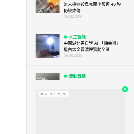
無人機追殺烏克蘭小販近 40 秒
仍被炸傷
06.08.2026
人工智能
中國湖北男自學 AI 「煉金術」
屋內煉金冒濃煙驚動全區
06.08.2026
流動音樂
【評測】Sony IER-M500 入耳式
監聽耳機：現場拍攝、後製監
聽...
ADVERTISEMENT
06.08.2026
遊戲情報
《魔獸世界：至暗之夜》12.1
「烏拉特克的詛咒」專訪：巢穴