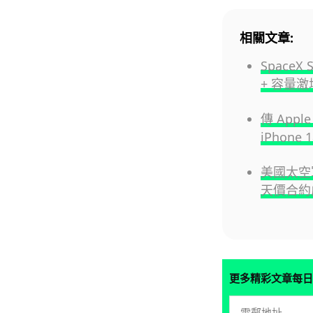
相關文章:
SpaceX
+ 容量激增
傳 Appl
iPhone
美國太空軍擲
天價合約
更多精彩文章每日