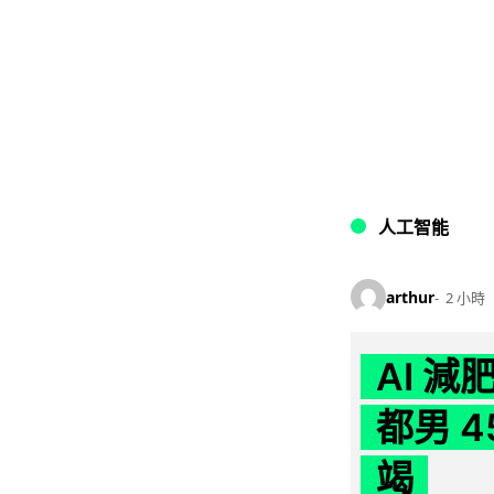
人工智能
arthur
2 小時
AI 
都男 4
竭