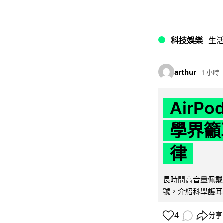
科技娛樂
生
arthur
1 小時
AirP
學界籲
律
長時間高音量佩戴
號，介紹科學護耳的「
4
分享