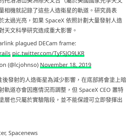
的托洛洛山美洲際天文台（屬於美國國家光學天文
量相機就記錄了這些人造衛星的軌道。研究員表
太過光亮，如果 SpaceX 依照計劃大量發射人造
對天文科學研究造成重大影響。
tarlink plagued DECam frame:
rails
pic.twitter.com/TyFSJO9LKR
son (@lcjohnso)
November 18, 2019
示，往後發射的人造衛星為減少影響，在底部將會塗上暗
軌道亦會因應情況而調整，但 SpaceX CEO 蕭特
塗層也只屬於實驗階段，並不能保證可立即發揮出
r, Spacenews