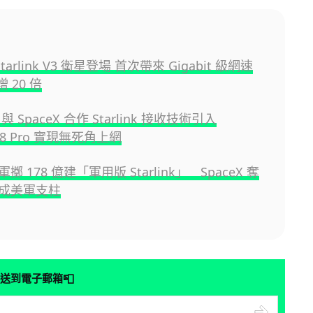
 Starlink V3 衛星登場 首次帶來 Gigabit 級網速
 20 倍
e 與 SpaceX 合作 Starlink 接收技術引入
 18 Pro 實現無死角上網
 178 億建「軍用版 Starlink」 SpaceX 奪
成美軍支柱
📮
送到電子郵箱