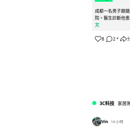
成都一名男子跟隨 
院。醫生診斷他患
文
8
2
↗
3C科技
家居
Vin
14 小時