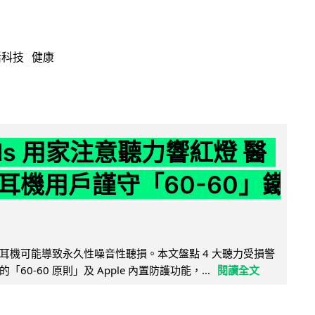
活科技
健康
ods 用家注意聽力響紅燈 醫
耳機用戶謹守「60-60」鐵
耳機可能導致永久性噪音性聽損。本文盤點 4 大聽力受損警
60-60 原則」及 Apple 內置防護功能，...
閱讀全文