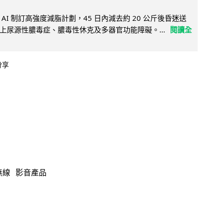
AI 制訂高強度減脂計劃，45 日內減去約 20 公斤後昏迷送
上尿源性膿毒症、膿毒性休克及多器官功能障礙。...
閱讀全
分享
無線
影音產品