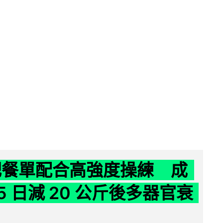
減肥餐單配合高強度操練 成
5 日減 20 公斤後多器官衰