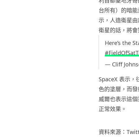
利首都聖地牙哥
台所有）的暗能
示，人造衛星由於
衛星的話，將會
Here’s the S
#FieldOfSatT
— Cliff John
SpaceX 表
色的塗層，而發射
威爾也表示這個
正常效果。
資料來源：Twitte