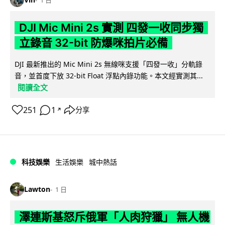
1 日
DJI Mic Mini 2s 實測 四發一收同步獨
立錄音 32-bit 防爆咪拍片必備
DJI 最新推出的 Mic Mini 2s 無線咪支援「四發一收」分軌錄
音，並首度下放 32-bit Float 浮點內錄功能。本文經實測其...
閱讀全文
251
1
分享
↗
科技娛樂
生活娛樂
城中熱話
Lawton
1 日
澤連斯基怒斥俄軍「人肉狩獵」 無人機