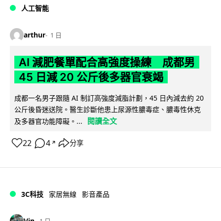
人工智能
arthur
1 日
AI 減肥餐單配合高強度操練 成都男
45 日減 20 公斤後多器官衰竭
成都一名男子跟隨 AI 制訂高強度減脂計劃，45 日內減去約 20
公斤後昏迷送院。醫生診斷他患上尿源性膿毒症、膿毒性休克
閱讀全文
及多器官功能障礙。...
22
4
分享
↗
3C科技
家居無線
影音產品
Vin