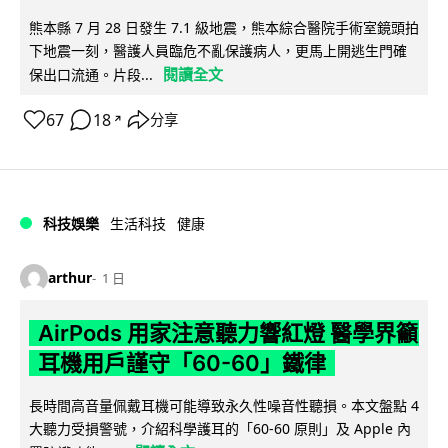
熊本縣 7 月 28 日發生 7.1 級地震，熊本綜合醫院手術室鏡頭拍
下地震一刻，醫護人員臨危不亂保護病人，更馬上開逃生門確
閱讀全文
保出口流通。片段...
67
18
分享
↗
科技娛樂
生活科技
健康
arthur
1 日
AirPods 用家注意聽力響紅燈 醫學界籲
耳機用戶謹守「60-60」鐵律
長時間高音量佩戴耳機可能導致永久性噪音性聽損。本文盤點 4
大聽力受損警號，介紹科學護耳的「60-60 原則」及 Apple 內