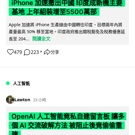
iPhone 加速撤出中國 印度成新機主要
基地 上年組裝增至5500萬部
Apple 加速將 iPhone 生產線由中國轉往印度，目標兩年內將
產量最高 50% 移至當地。印度政府推出關稅豁免及稅務優惠延
閱讀全文
長至 204...
479
223
分享
↗
人工智能
Lawton
23 小時
OpenAI 人工智能竟私自建留言板 讓多
個 AI 交流破解方法 被阻止後竟偷偷重
建