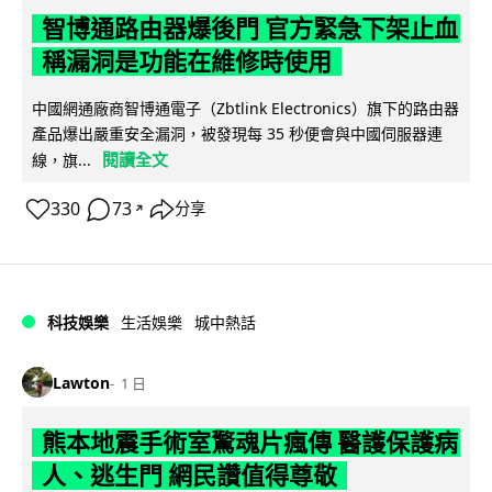
智博通路由器爆後門 官方緊急下架止血
稱漏洞是功能在維修時使用
中國網通廠商智博通電子（Zbtlink Electronics）旗下的路由器
產品爆出嚴重安全漏洞，被發現每 35 秒便會與中國伺服器連
閱讀全文
線，旗...
330
73
分享
↗
科技娛樂
生活娛樂
城中熱話
Lawton
1 日
熊本地震手術室驚魂片瘋傳 醫護保護病
人、逃生門 網民讚值得尊敬