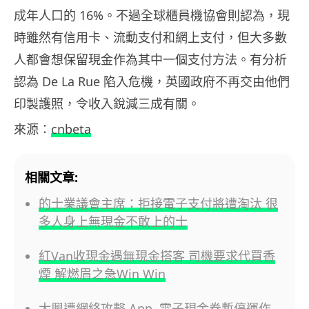
成年人口的 16%。不過全球櫃員機協會則認為，現
時雖然有信用卡、流動支付和網上支付，但大多數
人都會想保留現金作為其中一個支付方法。有分析
認為 De La Rue 陷入危機，英國政府不再交由他們
印製護照，令收入銳減三成有關。
來源：
cnbeta
相關文章:
的士業議會主席：拒接電子支付將遭淘汰 很
多人身上無現金不敢上的士
紅Van收現金遇無現金搭客 司機要求代買香
煙 解燃眉之急Win Win
太興遭網絡攻擊 App, 電子現金券暫停運作