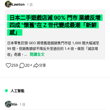
Lawton
1 日
日本二手遊戲店減 90% 門市 業績反增
四成 "懷舊"在 Z 世代變成最潮「新鮮
感」
日本零售巨頭 GEO 將懷舊遊戲銷售門市從 1,000 間大幅減至
99 間，但銷售額卻不降反升至過往的 1.4 倍。做到「減店增
閱讀全文
收」奇蹟，...
259
20
分享
↗
人工智能
Vin
1 日