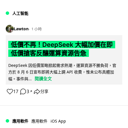
人工智能
Lawton
1 小時
低價不再！DeepSeek 大幅加價在即
低價搶客反釀運算資源告急
DeepSeek 因低價策略掀起需求熱潮，運算資源不勝負荷，官
方於 8 月 6 日宣布即將大幅上調 API 收費，惟未公布具體加
閱讀全文
幅。事件與...
17
3
分享
↗
iOS App
應用軟件
應用軟件