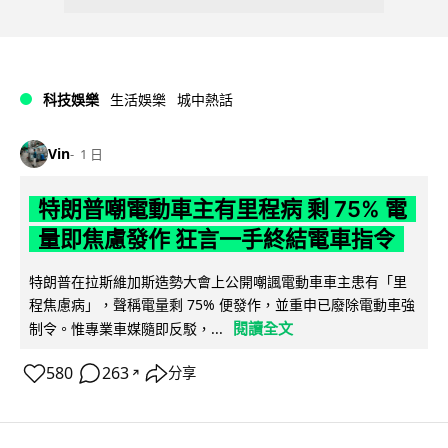
科技娛樂
生活娛樂
城中熱話
Vin
1 日
特朗普嘲電動車主有里程病 剩 75% 電
量即焦慮發作 狂言一手終結電車指令
特朗普在拉斯維加斯造勢大會上公開嘲諷電動車車主患有「里
程焦慮病」，聲稱電量剩 75% 便發作，並重申已廢除電動車強
閱讀全文
制令。惟專業車媒隨即反駁，...
580
263
分享
↗