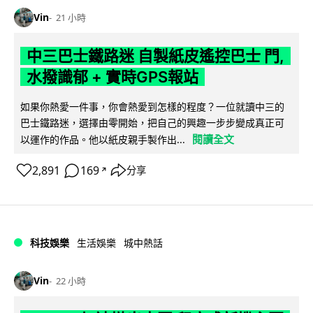
Vin
21 小時
中三巴士鐵路迷 自製紙皮遙控巴士 門,
水撥識郁 + 實時GPS報站
如果你熱愛一件事，你會熱愛到怎樣的程度？一位就讀中三的
巴士鐵路迷，選擇由零開始，把自己的興趣一步步變成真正可
閱讀全文
以運作的作品。他以紙皮親手製作出...
2,891
169
分享
↗
科技娛樂
生活娛樂
城中熱話
Vin
22 小時