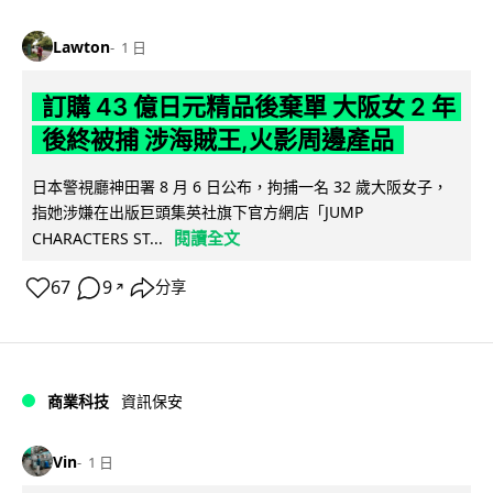
Lawton
1 日
訂購 43 億日元精品後棄單 大阪女 2 年
後終被捕 涉海賊王,火影周邊產品
日本警視廳神田署 8 月 6 日公布，拘捕一名 32 歲大阪女子，
指她涉嫌在出版巨頭集英社旗下官方網店「JUMP
閱讀全文
CHARACTERS ST...
67
9
分享
↗
商業科技
資訊保安
Vin
1 日