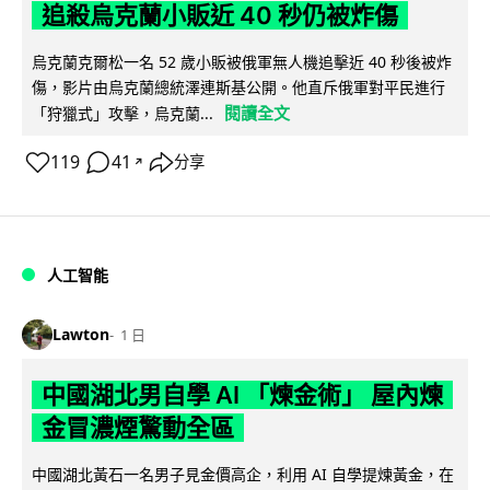
追殺烏克蘭小販近 40 秒仍被炸傷
烏克蘭克爾松一名 52 歲小販被俄軍無人機追擊近 40 秒後被炸
傷，影片由烏克蘭總統澤連斯基公開。他直斥俄軍對平民進行
閱讀全文
「狩獵式」攻擊，烏克蘭...
119
41
分享
↗
人工智能
Lawton
1 日
中國湖北男自學 AI 「煉金術」 屋內煉
金冒濃煙驚動全區
中國湖北黃石一名男子見金價高企，利用 AI 自學提煉黃金，在