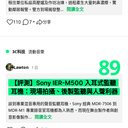
租住單位私設高壓爐及作坊冶煉，過程產生大量刺鼻濃煙，驚
閱讀全文
動鄰居報警。警方到場揭發整...
110
7
分享
↗
3C科技
流動音樂
89
Lawton
1 日
【評測】Sony IER-M500 入耳式監聽
耳機：現場拍攝、後製監聽與人聲利器
談到專業混音專用的聲音監聽耳機，Sony 經典 MDR-7506 到
MDR-M1 專業錄音室耳機都為人熟悉。而現在舞台製作者與創
閱讀全文
意影像製作...