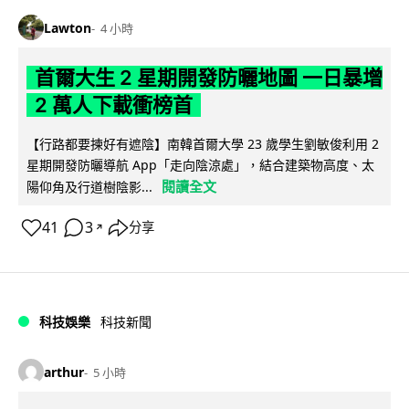
Lawton
4 小時
首爾大生 2 星期開發防曬地圖 一日暴增
2 萬人下載衝榜首
【行路都要揀好有遮陰】南韓首爾大學 23 歲學生劉敏俊利用 2
星期開發防曬導航 App「走向陰涼處」，結合建築物高度、太
閱讀全文
陽仰角及行道樹陰影...
41
3
分享
↗
科技娛樂
科技新聞
arthur
5 小時