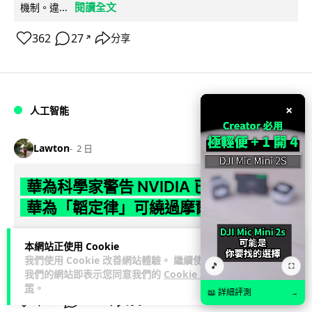
閱讀全文
機制。違...
362
27
分享
↗
×
人工智能
Lawton
2 日
華為科學家警告 NVIDIA 已近物理極限
華為「韜定律」可繞過摩爾定律瓶頸
華為半導體首席科學家廖恒罕見接受近 5 小時專訪，警告
本網站正使用 Cookie
NVIDIA 等西方晶片巨頭正逼近物理極限，傳統製程升級已失經
我們使用 Cookie 改善網站體驗。 繼續使用
🎵
⛶
閱讀全文
濟效益。他同時介紹華為...
我們的網站即表示您同意我們的
Cookie 政
策
。
📖 詳細評測
→
1,593
602
分享
↗