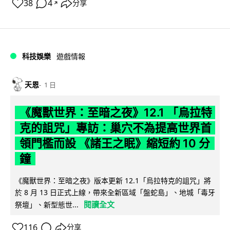
38
4
分享
↗
科技娛樂
遊戲情報
天恩
1 日
《魔獸世界：至暗之夜》12.1 「烏拉特
克的詛咒」專訪：巢穴不為提高世界首
領門檻而設 《諸王之眠》縮短約 10 分
鐘
《魔獸世界：至暗之夜》版本更新 12.1「烏拉特克的詛咒」將
於 8 月 13 日正式上線，帶來全新區域「盤蛇島」、地城「毒牙
閱讀全文
祭壇」、新型態世...
116
分享