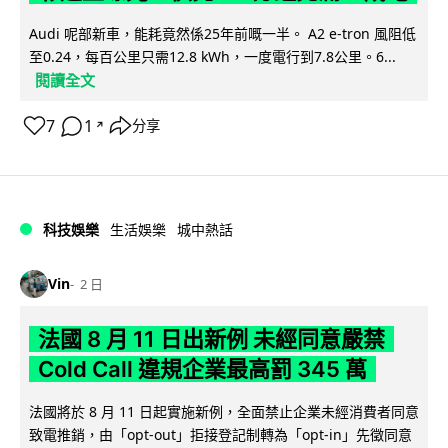
Audi 呢部新車，能耗竟然係25年前嘅一半。 A2 e-tron 風阻低
至0.24，每百公里只需12.8 kWh，一度電行到7.8公里。6...
閱讀全文
7
1
分享
↗
科技娛樂
生活娛樂
城中熱話
Vin
2 日
法國 8 月 11 日出新例 未經同意嚴禁
Cold Call 違規企業最高罰 345 萬
法國將於 8 月 11 日起實施新例，全面禁止企業未經消費者同意
致電推銷，由「opt-out」拒接登記制轉為「opt-in」先徵同意