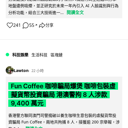
地盤違例吸煙，並正研究於未來一年內引入 AI 人臉識別與行為
閱讀全文
分析功能，結合三大技術進一...
241
55
分享
↗
科技娛樂
生活科技
區塊鏈
Lawton
22 小時
Fun Coffee 咖啡騙局爆煲 咖啡包裝虛
擬貨幣投資騙局 港澳警拘 8 人涉款
9,400 萬元
香港警方聯同澳門司警搗破以養生咖啡生意包裝的虛擬貨幣投
資騙局 Fun Coffee，兩地共拘捕 8 人，接獲逾 200 宗舉報，涉