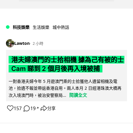
科技娛樂
生活娛樂
城中熱話
Lawton
2 小時
港夫婦澳門的士拾相機 據為己有被的士
Cam 睇到 2 個月後再入境被捕
一對香港夫婦今年 5 月遊澳門乘的士拾獲他人遺留相機及電
池，拾遺不報並帶返香港自用。兩人本月 2 日經港珠澳大橋再
閱讀全文
次入境澳門時，被治安警察局...
157
19
分享
↗