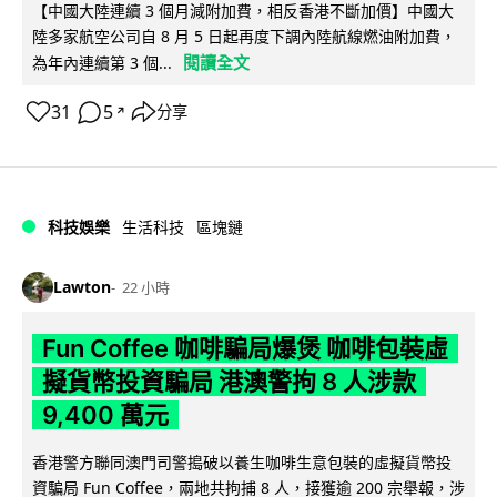
【中國大陸連續 3 個月減附加費，相反香港不斷加價】中國大
陸多家航空公司自 8 月 5 日起再度下調內陸航線燃油附加費，
閱讀全文
為年內連續第 3 個...
31
5
分享
↗
科技娛樂
生活科技
區塊鏈
Lawton
22 小時
Fun Coffee 咖啡騙局爆煲 咖啡包裝虛
擬貨幣投資騙局 港澳警拘 8 人涉款
9,400 萬元
香港警方聯同澳門司警搗破以養生咖啡生意包裝的虛擬貨幣投
資騙局 Fun Coffee，兩地共拘捕 8 人，接獲逾 200 宗舉報，涉