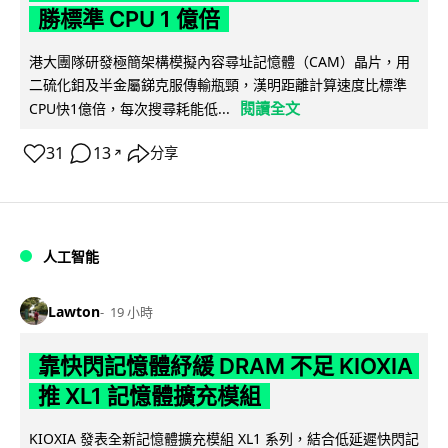
勝標準 CPU 1 億倍
港大團隊研發極簡架構模擬內容尋址記憶體（CAM）晶片，用
二硫化鉬及半金屬銻克服傳輸瓶頸，漢明距離計算速度比標準
閱讀全文
CPU快1億倍，每次搜尋耗能低...
31
13
分享
↗
人工智能
Lawton
19 小時
靠快閃記憶體紓緩 DRAM 不足 KIOXIA
推 XL1 記憶體擴充模組
KIOXIA 發表全新記憶體擴充模組 XL1 系列，結合低延遲快閃記