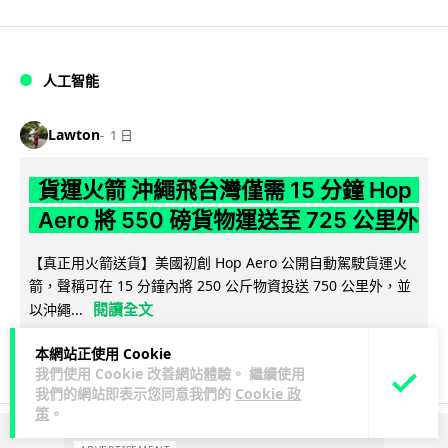
人工智能
Lawton
1 日
貨運火箭 沖繩飛台灣僅需 15 分鐘 Hop
Aero 將 550 磅貨物運送至 725 公里外
【真正用火箭送貨】美國初創 Hop Aero 公開自動駕駛貨運火
箭，聲稱可在 15 分鐘內將 250 公斤物資投送 750 公里外，並
閱讀全文
以沖繩...
51
6
本網站正使用 Cookie
分享
↗
我們使用 Cookie 改善網站體驗。 繼續使用
我們的網站即表示您同意我們的
Cookie 政
策
。