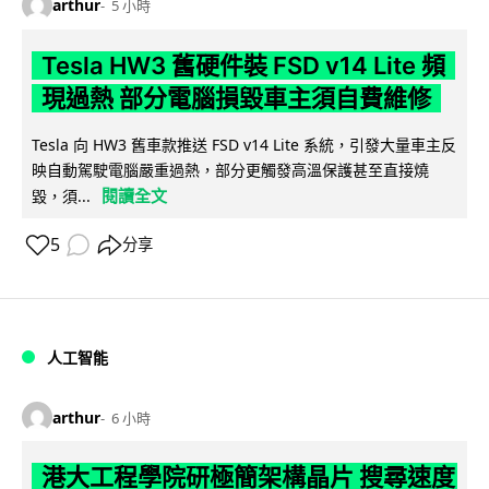
arthur
5 小時
Tesla HW3 舊硬件裝 FSD v14 Lite 頻
現過熱 部分電腦損毀車主須自費維修
Tesla 向 HW3 舊車款推送 FSD v14 Lite 系統，引發大量車主反
映自動駕駛電腦嚴重過熱，部分更觸發高溫保護甚至直接燒
閱讀全文
毀，須...
5
分享
人工智能
arthur
6 小時
港大工程學院研極簡架構晶片 搜尋速度