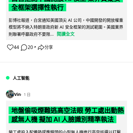
全框架選擇性執行
彭博社報道，白宮通知美國頂尖 AI 公司，中國開發的開放權重
模型將不納入特朗普政府新 AI 安全框架的測試範圍。美國業界
閱讀全文
則聯署呼籲政府不要限...
44
20
分享
↗
人工智能
Vin
1 日
地盤偷吸煙難逃高空法眼 勞工處出動熱
感無人機 擬加 AI 人臉識別精準執法
勞工處投入配備熱感應鏡頭的小型無人機進行高空巡邏以打擊