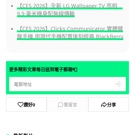
【CES 2026】全新 LG Wallpaper TV 亮相
9.9 毫米機身配無線傳輸
【CES 2026】Clicks Communicator 實體鍵
盤手機 用現代手機配置復刻經典 BlackBerry
📮
更多精彩文章每日送到電子郵箱
讚好
0
看留言
分享