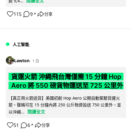
閱讀全文
款 9,4...
115
9
分享
↗
人工智能
Lawton
1 日
貨運火箭 沖繩飛台灣僅需 15 分鐘 Hop
Aero 將 550 磅貨物運送至 725 公里外
【真正用火箭送貨】美國初創 Hop Aero 公開自動駕駛貨運火
箭，聲稱可在 15 分鐘內將 250 公斤物資投送 750 公里外，並
閱讀全文
以沖繩...
51
6
分享
↗