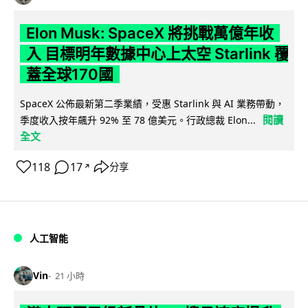
Elon Musk: SpaceX 將挑戰萬億年收
入 目標明年數據中心上太空 Starlink 覆
蓋全球170國
SpaceX 公佈最新第二季業績，受惠 Starlink 與 AI 業務帶動，
閱讀
季度收入按年飆升 92% 至 78 億美元。行政總裁 Elon...
全文
118
17
分享
↗
人工智能
Vin
21 小時