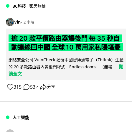
3C科技
家居無線
Vin
2 小時
逾 20 款平價路由器爆後門 每 35 秒自
動連線回中國 全球 10 萬用家私隱堪憂
網絡安全公司 VulnCheck 揭發中國智博通電子（Zbtlink）生產
閱
的 20 多款路由器內置後門程式「Endlessdoors」（無盡...
讀全文
315
53
分享
↗
人工智能