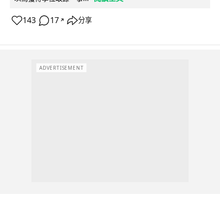
143
17
分享
↗
ADVERTISEMENT