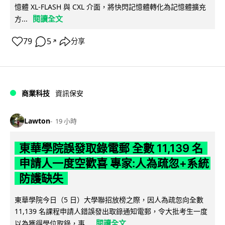
憶體 XL-FLASH 與 CXL 介面，將快閃記憶體轉化為記憶體擴充
閱讀全文
方...
79
5
分享
↗
商業科技
資訊保安
Lawton
19 小時
東華學院誤發取錄電郵 全數 11,139 名
申請人一度空歡喜 專家:人為疏忽+系統
防護缺失
東華學院今日（5 日）大學聯招放榜之際，因人為疏忽向全數
11,139 名課程申請人錯誤發出取錄通知電郵，令大批考生一度
閱讀全文
以為獲得學位取錄，事...