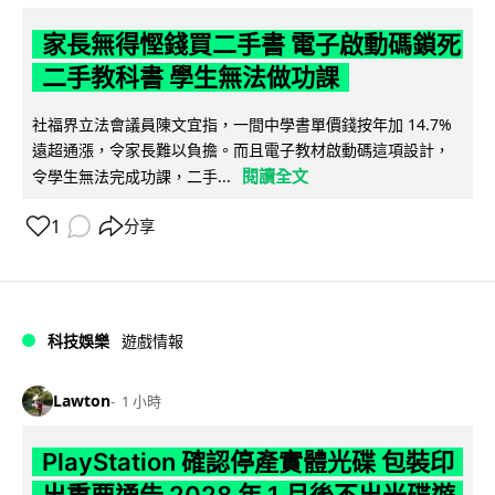
家長無得慳錢買二手書 電子啟動碼鎖死
二手教科書 學生無法做功課
社福界立法會議員陳文宜指，一間中學書單價錢按年加 14.7%
遠超通漲，令家長難以負擔。而且電子教材啟動碼這項設計，
閱讀全文
令學生無法完成功課，二手...
1
分享
科技娛樂
遊戲情報
Lawton
1 小時
PlayStation 確認停產實體光碟 包裝印
出重要通告 2028 年 1 月後不出光碟遊