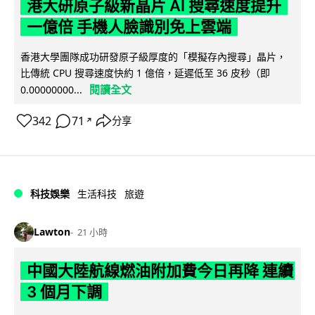
港大研原子級新晶片 AI 搜尋速度提升
一億倍 手機人臉識別免上雲端
香港大學團隊成功研發原子級厚度的「模擬存內搜尋」晶片，
比傳統 CPU 搜尋速度快約 1 億倍，延遲低至 36 皮秒（即
閱讀全文
0.00000000...
342
71
分享
↗
科技娛樂
生活科技
旅遊
Lawton
21 小時
中國大陸航線燃油附加費今日再降 連續
3 個月下調