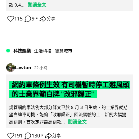
閱讀全文
款 9,4...
115
9
分享
↗
科技娛樂
生活科技
智慧城市
Lawton
22 小時
網約車條例生效 有司機暫時停工避風頭
的士業界籲白牌 "改邪歸正"
規管網約車法例大部分條文已於 8 月 3 日生效，的士業界就期
望白牌車司機，能夠「改邪歸正」回流駕駛的士。新例大幅提
閱讀全文
高罰則，首次定罪最高罰款...
191
130
分享
↗