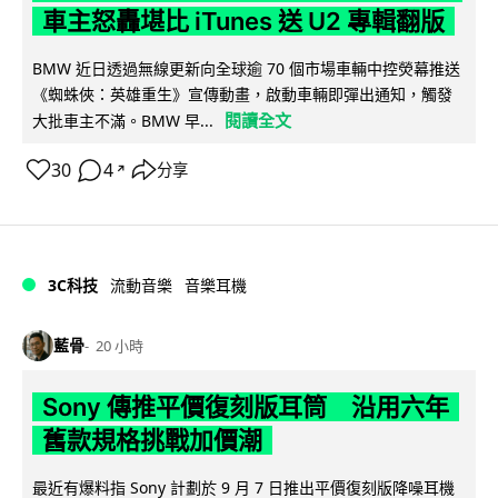
車主怒轟堪比 iTunes 送 U2 專輯翻版
BMW 近日透過無線更新向全球逾 70 個市場車輛中控熒幕推送
《蜘蛛俠：英雄重生》宣傳動畫，啟動車輛即彈出通知，觸發
閱讀全文
大批車主不滿。BMW 早...
30
4
分享
↗
3C科技
流動音樂
音樂耳機
藍骨
20 小時
Sony 傳推平價復刻版耳筒 沿用六年
舊款規格挑戰加價潮
最近有爆料指 Sony 計劃於 9 月 7 日推出平價復刻版降噪耳機