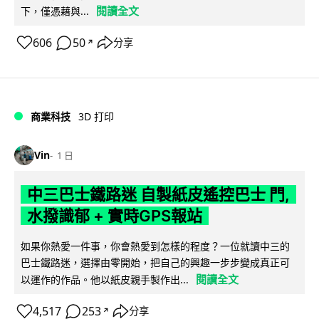
閱讀全文
下，僅憑藉與...
606
50
分享
↗
商業科技
3D 打印
Vin
1 日
中三巴士鐵路迷 自製紙皮遙控巴士 門,
水撥識郁 + 實時GPS報站
如果你熱愛一件事，你會熱愛到怎樣的程度？一位就讀中三的
巴士鐵路迷，選擇由零開始，把自己的興趣一步步變成真正可
閱讀全文
以運作的作品。他以紙皮親手製作出...
4,517
253
分享
↗