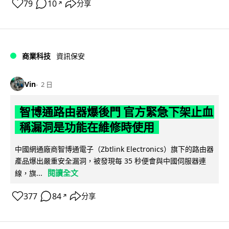
79
10
分享
↗
商業科技
資訊保安
Vin
2 日
智博通路由器爆後門 官方緊急下架止血
稱漏洞是功能在維修時使用
中國網通廠商智博通電子（Zbtlink Electronics）旗下的路由器
產品爆出嚴重安全漏洞，被發現每 35 秒便會與中國伺服器連
閱讀全文
線，旗...
377
84
分享
↗