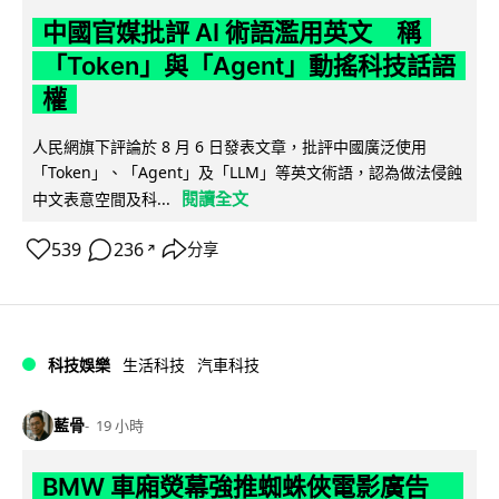
中國官媒批評 AI 術語濫用英文 稱
「Token」與「Agent」動搖科技話語
權
人民網旗下評論於 8 月 6 日發表文章，批評中國廣泛使用
「Token」、「Agent」及「LLM」等英文術語，認為做法侵蝕
閱讀全文
中文表意空間及科...
539
236
分享
↗
科技娛樂
生活科技
汽車科技
藍骨
19 小時
BMW 車廂熒幕強推蜘蛛俠電影廣告