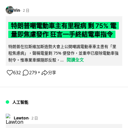
Vin
2 日
特朗普嘲電動車主有里程病 剩 75% 電
量即焦慮發作 狂言一手終結電車指令
特朗普在拉斯維加斯造勢大會上公開嘲諷電動車車主患有「里
程焦慮病」，聲稱電量剩 75% 便發作，並重申已廢除電動車強
閱讀全文
制令。惟專業車媒隨即反駁，...
632
279
分享
↗
人工智能
Lawton
2 日