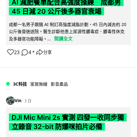
AI 減肥餐單配合高強度操練 成都男
45 日減 20 公斤後多器官衰竭
成都一名男子跟隨 AI 制訂高強度減脂計劃，45 日內減去約 20
公斤後昏迷送院。醫生診斷他患上尿源性膿毒症、膿毒性休克
閱讀全文
及多器官功能障礙。...
23
4
分享
↗
3C科技
家居無線
影音產品
Vin
2 日
DJI Mic Mini 2s 實測 四發一收同步獨
立錄音 32-bit 防爆咪拍片必備