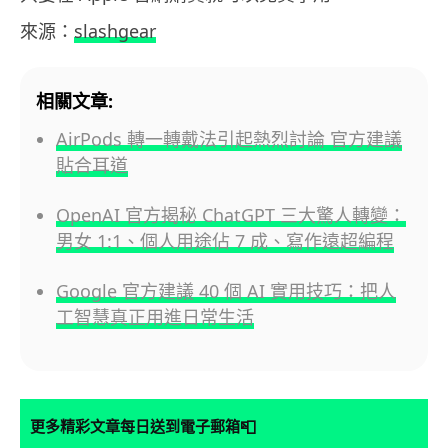
來源：
slashgear
相關文章:
AirPods 轉一轉戴法引起熱烈討論 官方建議
貼合耳道
OpenAI 官方揭秘 ChatGPT 三大驚人轉變：
男女 1:1、個人用途佔 7 成、寫作遠超編程
Google 官方建議 40 個 AI 實用技巧：把人
工智慧真正用進日常生活
📮
更多精彩文章每日送到電子郵箱