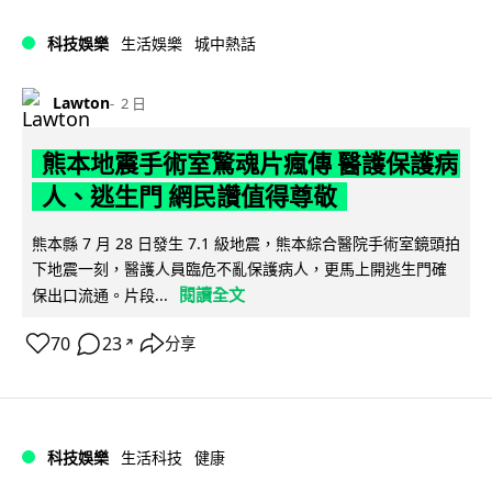
科技娛樂
生活娛樂
城中熱話
Lawton
2 日
熊本地震手術室驚魂片瘋傳 醫護保護病
人、逃生門 網民讚值得尊敬
熊本縣 7 月 28 日發生 7.1 級地震，熊本綜合醫院手術室鏡頭拍
下地震一刻，醫護人員臨危不亂保護病人，更馬上開逃生門確
閱讀全文
保出口流通。片段...
70
23
分享
↗
科技娛樂
生活科技
健康