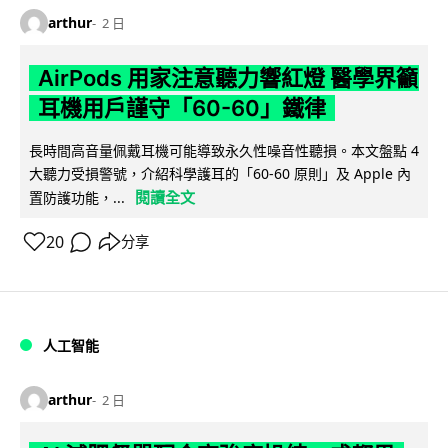
arthur
2 日
AirPods 用家注意聽力響紅燈 醫學界籲
耳機用戶謹守「60-60」鐵律
長時間高音量佩戴耳機可能導致永久性噪音性聽損。本文盤點 4
大聽力受損警號，介紹科學護耳的「60-60 原則」及 Apple 內
閱讀全文
置防護功能，...
20
分享
人工智能
arthur
2 日