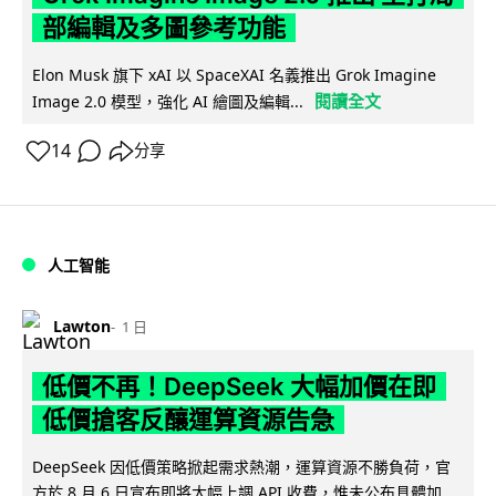
部編輯及多圖參考功能
Elon Musk 旗下 xAI 以 SpaceXAI 名義推出 Grok Imagine
閱讀全文
Image 2.0 模型，強化 AI 繪圖及編輯...
14
分享
人工智能
Lawton
1 日
低價不再！DeepSeek 大幅加價在即
低價搶客反釀運算資源告急
DeepSeek 因低價策略掀起需求熱潮，運算資源不勝負荷，官
方於 8 月 6 日宣布即將大幅上調 API 收費，惟未公布具體加