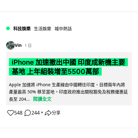
科技娛樂
生活娛樂
城中熱話
Vin
1 日
iPhone 加速撤出中國 印度成新機主要
基地 上年組裝增至5500萬部
Apple 加速將 iPhone 生產線由中國轉往印度，目標兩年內將
產量最高 50% 移至當地。印度政府推出關稅豁免及稅務優惠延
閱讀全文
長至 204...
548
244
分享
↗