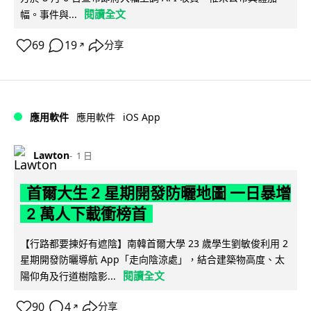
閱讀全文
幅。事件與...
69
19
分享
↗
iOS App
應用軟件
應用軟件
Lawton
1 日
首爾大生 2 星期開發防曬地圖 一日暴增
2 萬人下載衝榜首
【行路都要揀好有遮陰】南韓首爾大學 23 歲學生劉敏俊利用 2
星期開發防曬導航 App「走向陰涼處」，結合建築物高度、太
閱讀全文
陽仰角及行道樹陰影...
90
4
分享
↗