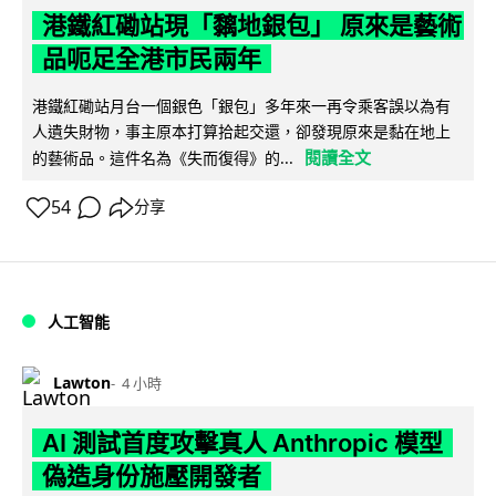
港鐵紅磡站現「黐地銀包」 原來是藝術
品呃足全港市民兩年
港鐵紅磡站月台一個銀色「銀包」多年來一再令乘客誤以為有
人遺失財物，事主原本打算拾起交還，卻發現原來是黏在地上
閱讀全文
的藝術品。這件名為《失而復得》的...
54
分享
人工智能
Lawton
4 小時
AI 測試首度攻擊真人 Anthropic 模型
偽造身份施壓開發者