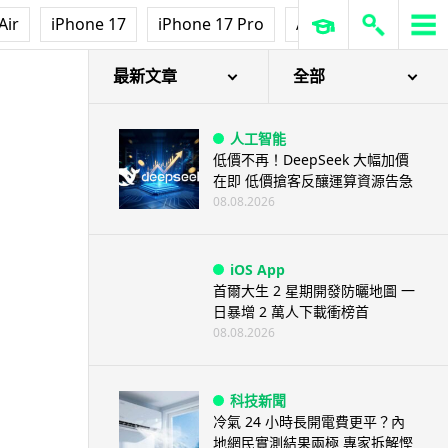
Air
iPhone 17
iPhone 17 Pro
AirPods Pro 3
Ap
最新文章
全部
人工智能
低價不再！DeepSeek 大幅加價
在即 低價搶客反釀運算資源告急
08.08.2026
iOS App
首爾大生 2 星期開發防曬地圖 一
日暴增 2 萬人下載衝榜首
08.08.2026
科技新聞
冷氣 24 小時長開電費更平？內
地網民實測結果兩極 專家拆解慳