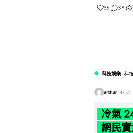
35
3
↗
科技娛樂
科
arthur
4 小時
冷氣 
網民實