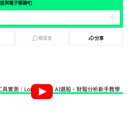
📮
送到電子郵箱
看留言
分享