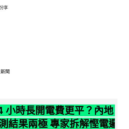
分享
技新聞
24 小時長開電費更平？內地
測結果兩極 專家拆解慳電邏