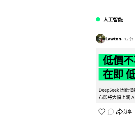
人工智能
Lawton
12 分
低價不再
在即 
DeepSeek 
布即將大幅上調 A
分享