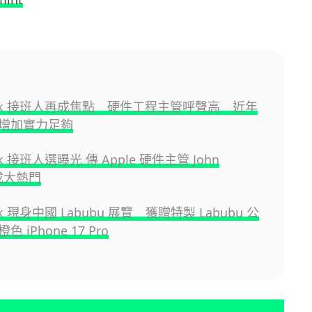
Cook 接班人再成焦點 硬件工程主管呼聲高 近年
增加實力足夠
ok 接班人選曝光 傳 Apple 硬件主管 John
 成大熱門
ok 現身中國 Labubu 展覽 獲贈特製 Labubu 公
 iPhone 17 Pro