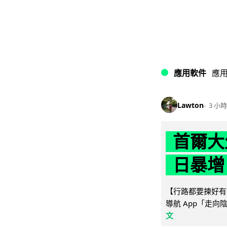
應用軟件
應
Lawton
3 小時
首爾大
日暴增
【行路都要揀好有遮
導航 App「走向
文