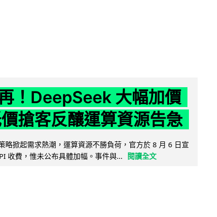
！DeepSeek 大幅加價
低價搶客反釀運算資源告急
因低價策略掀起需求熱潮，運算資源不勝負荷，官方於 8 月 6 日宣
PI 收費，惟未公布具體加幅。事件與...
閱讀全文