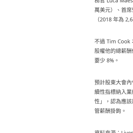
務官 Luca Ma
萬美元）、首席營運官
（2018 年為 2
不過 Tim Coo
股權他的總薪酬仍只
要少 8%。
預計股東大會內
續性指標納入業
性」，認為應該
管薪酬掛鉤。
資料來源：
Live