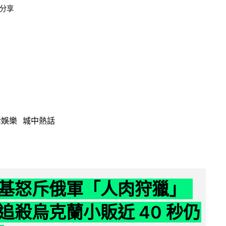
分享
活娛樂
城中熱話
基怒斥俄軍「人肉狩獵」
追殺烏克蘭小販近 40 秒仍