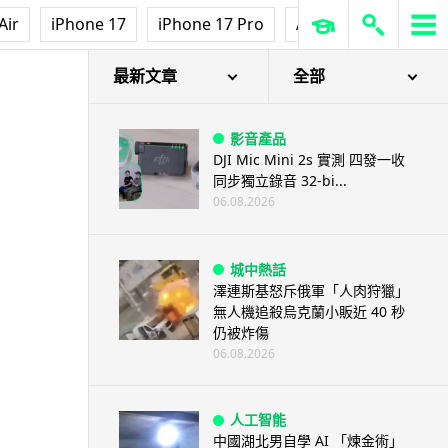
Air
iPhone 17
iPhone 17 Pro
AirPods Pro 3
Ap
最新文章
全部
影音產品
DJI Mic Mini 2s 實測 四發一收
同步獨立錄音 32-bi...
06.08.2026
城中熱話
澤連斯基怒斥俄軍「人肉狩獵」
無人機追殺烏克蘭小販近 40 秒
仍被炸傷
06.08.2026
人工智能
中國湖北男自學 AI 「煉金術」