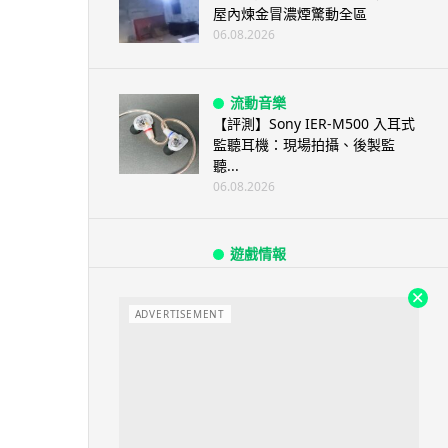
屋內煉金冒濃煙驚動全區
06.08.2026
流動音樂
【評測】Sony IER-M500 入耳式
監聽耳機：現場拍攝、後製監
聽...
06.08.2026
遊戲情報
《魔獸世界：至暗之夜》12.1
「烏拉特克的詛咒」專訪：巢穴
不為提高世...
ADVERTISEMENT
06.08.2026
遊戲情報
日本二手遊戲店減 90% 門市 業
績反增四成 “懷...