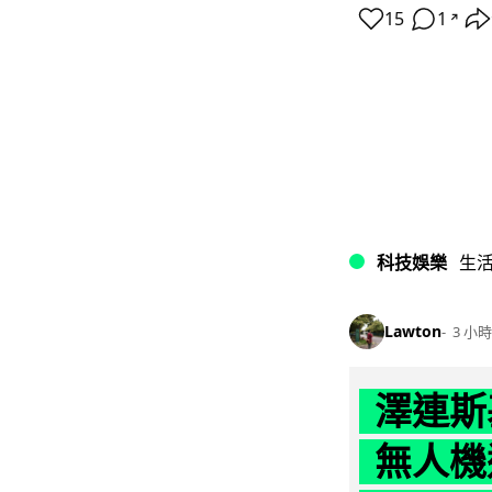
15
1
↗
科技娛樂
生
Lawton
3 小時
澤連斯
無人機