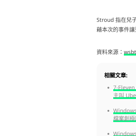
Stroud 指
藉本次的事件讓
資料來源：
wsbt
相關文章:
7-Ele
主叫 Ub
Windo
檔案創極
Windo