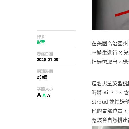
作者
影雪
在美國喬治亞州，
室醫生進行 X 
發佈日期
2020-01-03
指無需取出，幾
閱讀時間
2分鐘
這名男童於聖誕節
字體大小
時將 AirPod
A
A
A
Stroud 連忙
他的胃部位置，正
應該會自然排出