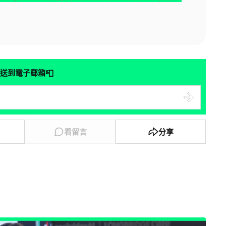
📮
送到電子郵箱
看留言
分享