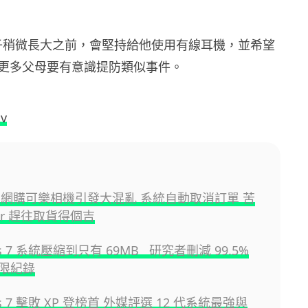
在兒子稍微長大之前，會堅持給他使用有線耳機，並希望
更多父母要有意識提防類似事件。
v
ven 網購可樂相機引發大混亂 系統自動取消訂單 苦
er 趕往取貨得個吉
ws 7 系統壓縮到只有 69MB 研究者刪減 99.5%
限紀錄
ws 7 擊敗 XP 登榜首 外媒評選 12 代系統最強與