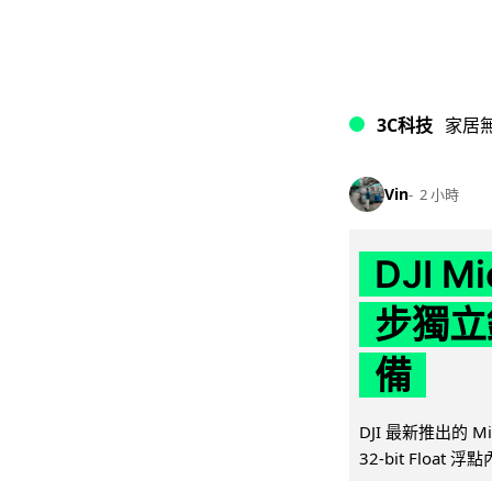
3C科技
家居
Vin
2 小時
DJI M
步獨立錄
備
DJI 最新推出的 
32-bit Float