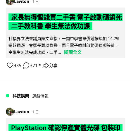
Lawton
1 日
家長無得慳錢買二手書 電子啟動碼鎖死
二手教科書 學生無法做功課
社福界立法會議員陳文宜指，一間中學書單價錢按年加 14.7%
遠超通漲，令家長難以負擔。而且電子教材啟動碼這項設計，
閱讀全文
令學生無法完成功課，二手...
935
371
分享
↗
科技娛樂
遊戲情報
Lawton
1 日
PlayStation 確認停產實體光碟 包裝印