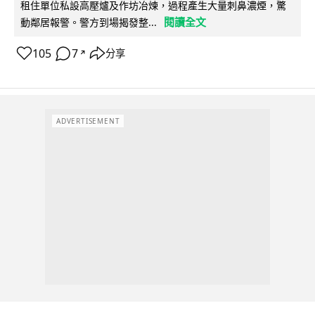
租住單位私設高壓爐及作坊冶煉，過程產生大量刺鼻濃煙，驚
閱讀全文
動鄰居報警。警方到場揭發整...
105
7
分享
↗
ADVERTISEMENT