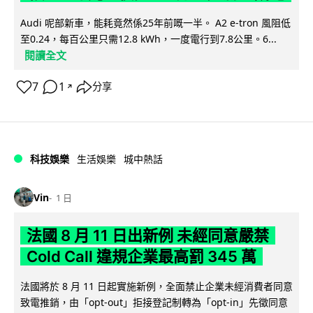
Audi 呢部新車，能耗竟然係25年前嘅一半。 A2 e-tron 風阻低
至0.24，每百公里只需12.8 kWh，一度電行到7.8公里。6...
閱讀全文
7
1
分享
↗
科技娛樂
生活娛樂
城中熱話
Vin
1 日
法國 8 月 11 日出新例 未經同意嚴禁
Cold Call 違規企業最高罰 345 萬
法國將於 8 月 11 日起實施新例，全面禁止企業未經消費者同意
致電推銷，由「opt-out」拒接登記制轉為「opt-in」先徵同意