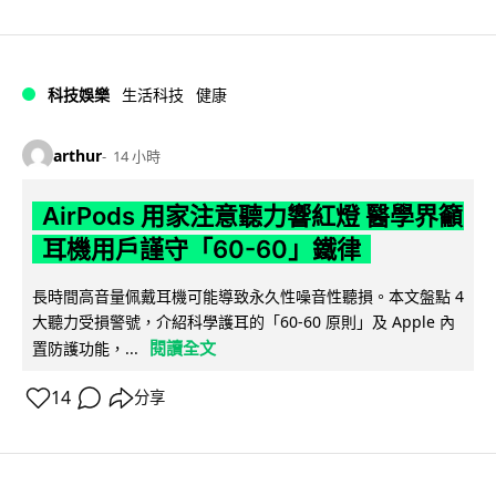
科技娛樂
生活科技
健康
arthur
14 小時
AirPods 用家注意聽力響紅燈 醫學界籲
耳機用戶謹守「60-60」鐵律
長時間高音量佩戴耳機可能導致永久性噪音性聽損。本文盤點 4
大聽力受損警號，介紹科學護耳的「60-60 原則」及 Apple 內
閱讀全文
置防護功能，...
14
分享