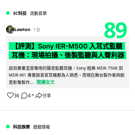
3C科技
流動音樂
89
Lawton
1 日
【評測】Sony IER-M500 入耳式監聽
耳機：現場拍攝、後製監聽與人聲利器
談到專業混音專用的聲音監聽耳機，Sony 經典 MDR-7506 到
MDR-M1 專業錄音室耳機都為人熟悉。而現在舞台製作者與創
閱讀全文
意影像製作...
36
4
分享
↗
科技娛樂
遊戲情報