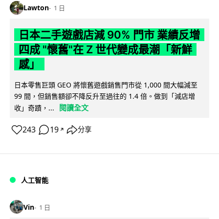
Lawton
1 日
日本二手遊戲店減 90% 門市 業績反增
四成 "懷舊"在 Z 世代變成最潮「新鮮
感」
日本零售巨頭 GEO 將懷舊遊戲銷售門市從 1,000 間大幅減至
99 間，但銷售額卻不降反升至過往的 1.4 倍。做到「減店增
閱讀全文
收」奇蹟，...
243
19
分享
↗
人工智能
Vin
1 日