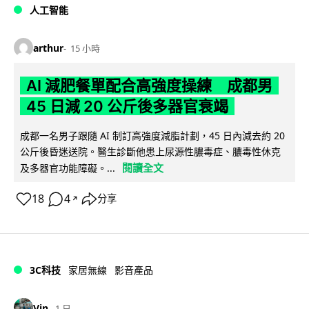
人工智能
arthur
15 小時
AI 減肥餐單配合高強度操練 成都男
45 日減 20 公斤後多器官衰竭
成都一名男子跟隨 AI 制訂高強度減脂計劃，45 日內減去約 20
公斤後昏迷送院。醫生診斷他患上尿源性膿毒症、膿毒性休克
閱讀全文
及多器官功能障礙。...
18
4
分享
↗
3C科技
家居無線
影音產品
Vin
1 日