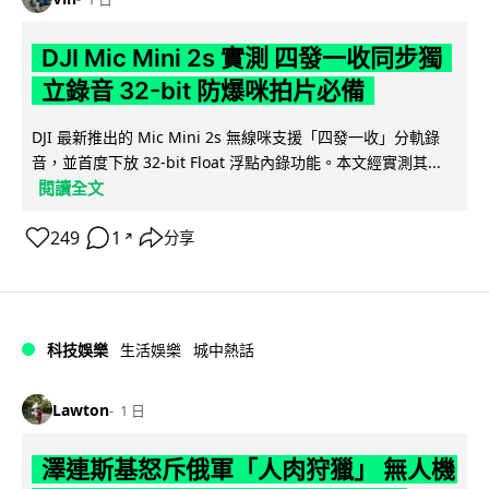
DJI Mic Mini 2s 實測 四發一收同步獨
立錄音 32-bit 防爆咪拍片必備
DJI 最新推出的 Mic Mini 2s 無線咪支援「四發一收」分軌錄
音，並首度下放 32-bit Float 浮點內錄功能。本文經實測其...
閱讀全文
249
1
分享
↗
科技娛樂
生活娛樂
城中熱話
Lawton
1 日
澤連斯基怒斥俄軍「人肉狩獵」 無人機