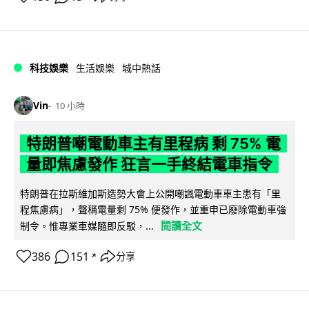
科技娛樂
生活娛樂
城中熱話
Vin
10 小時
特朗普嘲電動車主有里程病 剩 75% 電
量即焦慮發作 狂言一手終結電車指令
特朗普在拉斯維加斯造勢大會上公開嘲諷電動車車主患有「里
程焦慮病」，聲稱電量剩 75% 便發作，並重申已廢除電動車強
閱讀全文
制令。惟專業車媒隨即反駁，...
386
151
分享
↗