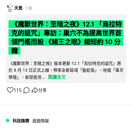
天恩
1 日
《魔獸世界：至暗之夜》12.1 「烏拉特
克的詛咒」專訪：巢穴不為提高世界首
領門檻而設 《諸王之眠》縮短約 10 分
鐘
《魔獸世界：至暗之夜》版本更新 12.1「烏拉特克的詛咒」將
於 8 月 13 日正式上線，帶來全新區域「盤蛇島」、地城「毒牙
閱讀全文
祭壇」、新型態世...
115
分享
科技娛樂
遊戲情報