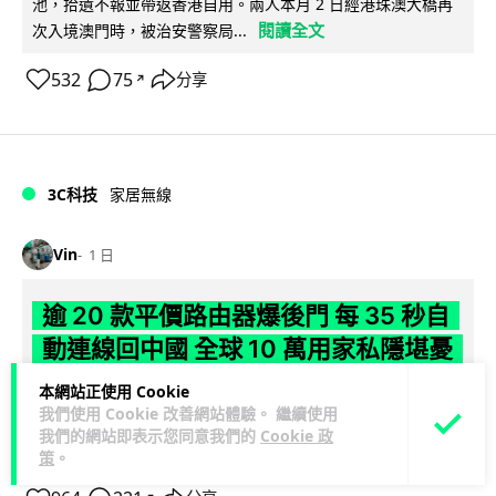
池，拾遺不報並帶返香港自用。兩人本月 2 日經港珠澳大橋再
閱讀全文
次入境澳門時，被治安警察局...
532
75
分享
↗
3C科技
家居無線
Vin
1 日
逾 20 款平價路由器爆後門 每 35 秒自
動連線回中國 全球 10 萬用家私隱堪憂
本網站正使用 Cookie
網絡安全公司 VulnCheck 揭發中國智博通電子（Zbtlink）生產
我們使用 Cookie 改善網站體驗。 繼續使用
閱
的 20 多款路由器內置後門程式「Endlessdoors」（無盡...
我們的網站即表示您同意我們的
Cookie 政
讀全文
策
。