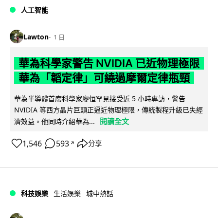
人工智能
Lawton
1 日
華為科學家警告 NVIDIA 已近物理極限
華為「韜定律」可繞過摩爾定律瓶頸
華為半導體首席科學家廖恒罕見接受近 5 小時專訪，警告
NVIDIA 等西方晶片巨頭正逼近物理極限，傳統製程升級已失經
閱讀全文
濟效益。他同時介紹華為...
1,546
593
分享
↗
科技娛樂
生活娛樂
城中熱話