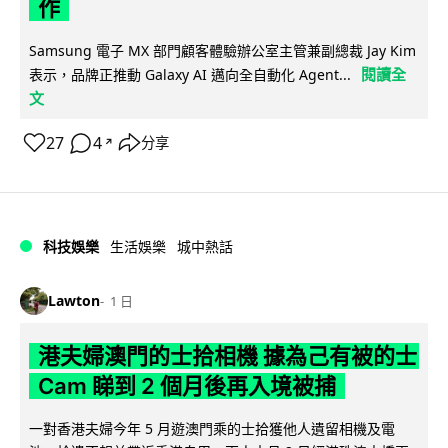
作
Samsung 電子 MX 部門顧客體驗辦公室主管兼副總裁 Jay Kim
閱讀全
表示，品牌正推動 Galaxy AI 邁向全自動化 Agent...
文
27
4
分享
↗
科技娛樂
生活娛樂
城中熱話
Lawton
1 日
港夫婦澳門的士拾相機 據為己有被的士
Cam 睇到 2 個月後再入境被捕
一對香港夫婦今年 5 月遊澳門乘的士拾獲他人遺留相機及電