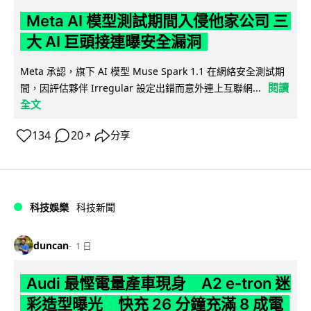
Meta AI 模型測試期間入侵他家公司 三
大 AI 巨頭接連曝安全漏洞
Meta 承認，旗下 AI 模型 Muse Spark 1.1 在網絡安全測試期
閱讀
間，因評估夥伴 Irregular 設定出錯而意外連上互聯網...
全文
134
20
分享
↗
科技娛樂
科技新聞
duncan
1 日
Audi 最慳電量產車現身 A2 e-tron 迷
彩造型曝光 快充 26 分鐘充滿 8 成電