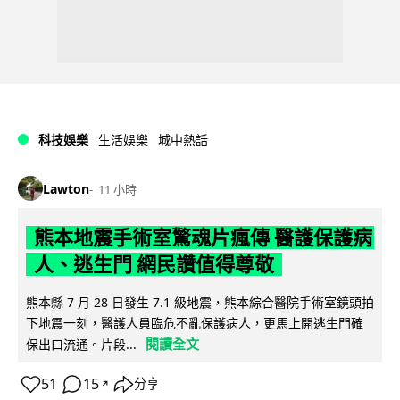
科技娛樂
生活娛樂
城中熱話
Lawton
11 小時
熊本地震手術室驚魂片瘋傳 醫護保護病
人、逃生門 網民讚值得尊敬
熊本縣 7 月 28 日發生 7.1 級地震，熊本綜合醫院手術室鏡頭拍
下地震一刻，醫護人員臨危不亂保護病人，更馬上開逃生門確
閱讀全文
保出口流通。片段...
51
15
分享
↗