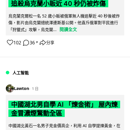
追殺烏克蘭小販近 40 秒仍被炸傷
烏克蘭克爾松一名 52 歲小販被俄軍無人機追擊近 40 秒後被炸
傷，影片由烏克蘭總統澤連斯基公開。他直斥俄軍對平民進行
閱讀全文
「狩獵式」攻擊，烏克蘭...
102
36
分享
↗
人工智能
Lawton
1 日
中國湖北男自學 AI 「煉金術」 屋內煉
金冒濃煙驚動全區
中國湖北黃石一名男子見金價高企，利用 AI 自學提煉黃金，在