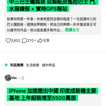
中三巴士鐵路迷 自製紙皮遙控巴士 門,
水撥識郁 + 實時GPS報站
如果你熱愛一件事，你會熱愛到怎樣的程度？一位就讀中三的
巴士鐵路迷，選擇由零開始，把自己的興趣一步步變成真正可
閱讀全文
以運作的作品。他以紙皮親手製作出...
3,652
210
分享
↗
科技娛樂
生活娛樂
城中熱話
Vin
1 日
iPhone 加速撤出中國 印度成新機主要
基地 上年組裝增至5500萬部