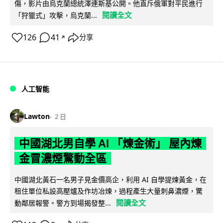
傷，影片由烏克蘭總統澤連斯基公開。他直斥俄軍對平民進行
閱讀全文
「狩獵式」攻擊，烏克蘭...
126
41
分享
↗
人工智能
Lawton
2 日
中國湖北男自學 AI 「煉金術」 屋內煉
金冒濃煙驚動全區
中國湖北黃石一名男子見金價高企，利用 AI 自學提煉黃金，在
租住單位私設高壓爐及作坊冶煉，過程產生大量刺鼻濃煙，驚
閱讀全文
動鄰居報警。警方到場揭發整...