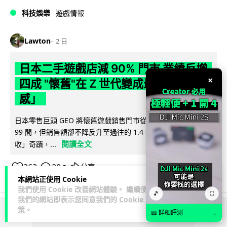
科技娛樂
遊戲情報
Lawton
2 日
日本二手遊戲店減 90% 門市 業績反增
×
四成 "懷舊"在 Z 世代變成最潮「新鮮
感」
日本零售巨頭 GEO 將懷舊遊戲銷售門市從 1,000 間大幅減至
99 間，但銷售額卻不降反升至過往的 1.4 倍。做到「減店增
閱讀全文
收」奇蹟，...
262
20
分享
↗
本網站正使用 Cookie
我們使用 Cookie 改善網站體驗。 繼續使用
🎵
⛶
我們的網站即表示您同意我們的
Cookie 政
策
。
📖 詳細評測
→
ADVERTISEMENT