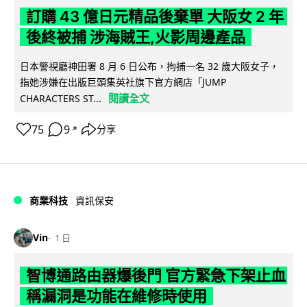
訂購 43 億日元精品後棄單 大阪女 2 年
後終被捕 涉海賊王,火影周邊產品
日本警視廳神田署 8 月 6 日公布，拘捕一名 32 歲大阪女子，
指她涉嫌在出版巨頭集英社旗下官方網店「JUMP
閱讀全文
CHARACTERS ST...
75
9
分享
↗
商業科技
資訊保安
Vin
1 日
智博通路由器爆後門 官方緊急下架止血
稱漏洞是功能在維修時使用