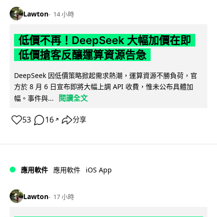
Lawton
14 小時
低價不再！DeepSeek 大幅加價在即
低價搶客反釀運算資源告急
DeepSeek 因低價策略掀起需求熱潮，運算資源不勝負荷，官
方於 8 月 6 日宣布即將大幅上調 API 收費，惟未公布具體加
閱讀全文
幅。事件與...
53
16
分享
↗
iOS App
應用軟件
應用軟件
Lawton
17 小時