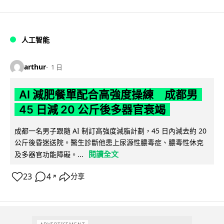
人工智能
arthur
1 日
AI 減肥餐單配合高強度操練 成都男
45 日減 20 公斤後多器官衰竭
成都一名男子跟隨 AI 制訂高強度減脂計劃，45 日內減去約 20
公斤後昏迷送院。醫生診斷他患上尿源性膿毒症、膿毒性休克
閱讀全文
及多器官功能障礙。...
23
4
分享
↗