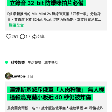
立錄音 32-bit 防爆咪拍片必備
DJI 最新推出的 Mic Mini 2s 無線咪支援「四發一收」分軌錄
音，並首度下放 32-bit Float 浮點內錄功能。本文經實測其...
閱讀全文
251
1
分享
↗
科技娛樂
生活娛樂
城中熱話
Lawton
2 日
澤連斯基怒斥俄軍「人肉狩獵」 無人機
追殺烏克蘭小販近 40 秒仍被炸傷
烏克蘭克爾松一名 52 歲小販被俄軍無人機追擊近 40 秒後被炸