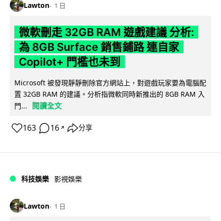
Lawton
1 日
微軟刪走 32GB RAM 遊戲建議 分析:
為 8GB Surface 銷售鋪路 連自家
Copilot+ 門檻也未到
Microsoft 被發現靜靜刪除官方網站上，對遊戲玩家要為電腦配
置 32GB RAM 的建議。分析指微軟同時新推出的 8GB RAM 入
閱讀全文
門...
163
16
分享
↗
科技娛樂
影視娛樂
Lawton
1 日