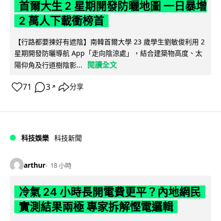
首爾大生 2 星期開發防曬地圖 一日暴增
2 萬人下載衝榜首
【行路都要揀好有遮陰】南韓首爾大學 23 歲學生劉敏俊利用 2
星期開發防曬導航 App「走向陰涼處」，結合建築物高度、太
閱讀全文
陽仰角及行道樹陰影...
71
3
分享
↗
科技娛樂
科技新聞
arthur
18 小時
冷氣 24 小時長開電費更平？內地網民
實測結果兩極 專家拆解慳電邏輯