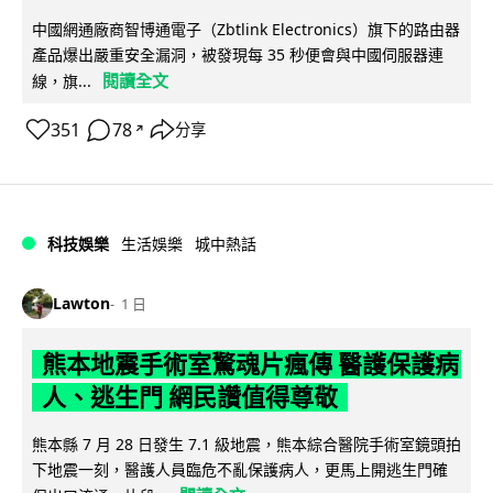
中國網通廠商智博通電子（Zbtlink Electronics）旗下的路由器
產品爆出嚴重安全漏洞，被發現每 35 秒便會與中國伺服器連
閱讀全文
線，旗...
351
78
分享
↗
科技娛樂
生活娛樂
城中熱話
Lawton
1 日
熊本地震手術室驚魂片瘋傳 醫護保護病
人、逃生門 網民讚值得尊敬
熊本縣 7 月 28 日發生 7.1 級地震，熊本綜合醫院手術室鏡頭拍
下地震一刻，醫護人員臨危不亂保護病人，更馬上開逃生門確