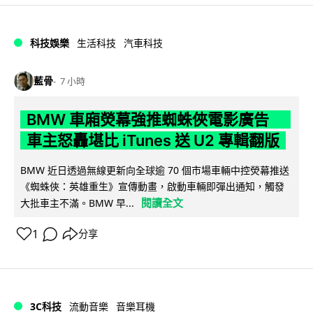
科技娛樂
生活科技
汽車科技
藍骨
7 小時
BMW 車廂熒幕強推蜘蛛俠電影廣告
車主怒轟堪比 iTunes 送 U2 專輯翻版
BMW 近日透過無線更新向全球逾 70 個市場車輛中控熒幕推送
《蜘蛛俠：英雄重生》宣傳動畫，啟動車輛即彈出通知，觸發
閱讀全文
大批車主不滿。BMW 早...
1
分享
3C科技
流動音樂
音樂耳機