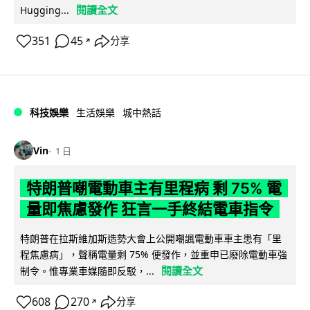
閱讀全文
Hugging...
351
45
分享
↗
科技娛樂
生活娛樂
城中熱話
Vin
1 日
特朗普嘲電動車主有里程病 剩 75% 電
量即焦慮發作 狂言一手終結電車指令
特朗普在拉斯維加斯造勢大會上公開嘲諷電動車車主患有「里
程焦慮病」，聲稱電量剩 75% 便發作，並重申已廢除電動車強
閱讀全文
制令。惟專業車媒隨即反駁，...
608
270
分享
↗