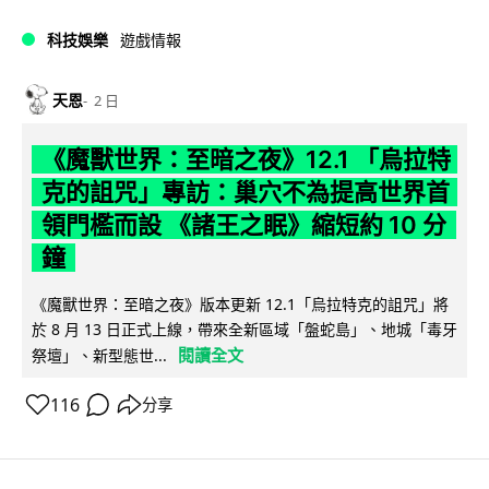
科技娛樂
遊戲情報
天恩
2 日
《魔獸世界：至暗之夜》12.1 「烏拉特
克的詛咒」專訪：巢穴不為提高世界首
領門檻而設 《諸王之眠》縮短約 10 分
鐘
《魔獸世界：至暗之夜》版本更新 12.1「烏拉特克的詛咒」將
於 8 月 13 日正式上線，帶來全新區域「盤蛇島」、地城「毒牙
閱讀全文
祭壇」、新型態世...
116
分享