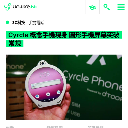
WWDC 2026
GenAI 與雲端科技專區
ERP 與商業 AI
Cyrcle 概念手機現身 圓形手機屏幕突破常規
3C科技
手提電話
Cyrcle 概念手機現身 圓形手機屏幕突破
常規
作者
發佈日期
閱讀時間