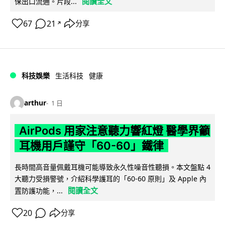
閱讀全文
保出口流通。片段...
67
21
分享
↗
科技娛樂
生活科技
健康
arthur
1 日
AirPods 用家注意聽力響紅燈 醫學界籲
耳機用戶謹守「60-60」鐵律
長時間高音量佩戴耳機可能導致永久性噪音性聽損。本文盤點 4
大聽力受損警號，介紹科學護耳的「60-60 原則」及 Apple 內
閱讀全文
置防護功能，...
20
分享