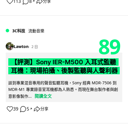
113
8
分享
↗
3C科技
流動音樂
89
Lawton
2 日
【評測】Sony IER-M500 入耳式監聽
耳機：現場拍攝、後製監聽與人聲利器
談到專業混音專用的聲音監聽耳機，Sony 經典 MDR-7506 到
MDR-M1 專業錄音室耳機都為人熟悉。而現在舞台製作者與創
閱讀全文
意影像製作...
39
5
分享
↗