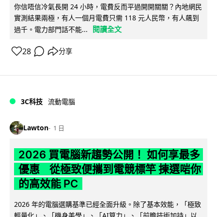
你信唔信冷氣長開 24 小時，電費反而平過開開關關？內地網民
實測結果兩極，有人一個月電費只需 118 元人民幣，有人飆到
閱讀全文
過千。電力部門話不能...
28
分享
3C科技
流動電腦
Lawton
1 日
2026 買電腦新趨勢公開！ 如何享最多
優惠 從極致便攜到電競標竿 揀選啱你
的高效能 PC
2026 年的電腦選購基準已經全面升級。除了基本效能，「極致
輕量化」、「機身美學」、「AI算力」、「前瞻技術加持」以