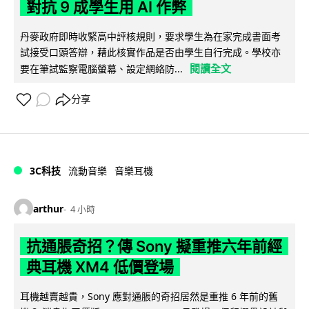
對抗 9 成學生用 AI 作弊
丹麥政府即時收緊高中評核規則，要求學生為在家完成書面考
試接受口頭答辯，藉此核實作品是否由學生自行完成。學校亦
閱讀全文
要在筆試監察電腦螢幕、設定網絡防...
分享
3C科技
流動音樂
音樂耳機
arthur
4 小時
抗通脹奇招？傳 Sony 擬重推六年前經
典耳機 XM4 低價登場
耳機越賣越貴，Sony 應對通脹的奇招居然是重推 6 年前的舊