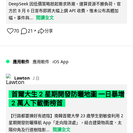
DeepSeek 因低價策略掀起需求熱潮，運算資源不勝負荷，官
方於 8 月 6 日宣布即將大幅上調 API 收費，惟未公布具體加
閱讀全文
幅。事件與...
70
21
分享
↗
iOS App
應用軟件
應用軟件
Lawton
2 日
首爾大生 2 星期開發防曬地圖 一日暴增
2 萬人下載衝榜首
【行路都要揀好有遮陰】南韓首爾大學 23 歲學生劉敏俊利用 2
星期開發防曬導航 App「走向陰涼處」，結合建築物高度、太
閱讀全文
陽仰角及行道樹陰影...