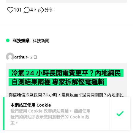
101
4
分享
↗
科技娛樂
科技新聞
arthur
2 日
冷氣 24 小時長開電費更平？內地網民
自測結果兩極 專家拆解慳電邏輯
你信唔信冷氣長開 24 小時，電費反而平過開開關關？內地網民
實測結果兩極，有人一個月電費只需 118 元人民幣，有人飆到
本網站正使用 Cookie
閱讀全文
過千。電力部門話不能...
我們使用 Cookie 改善網站體驗。 繼續使用
我們的網站即表示您同意我們的
Cookie 政
40
分享
策
。