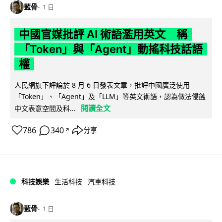
藍骨
1 日
中國官媒批評 AI 術語濫用英文 稱
「Token」與「Agent」動搖科技話語
權
人民網旗下評論於 8 月 6 日發表文章，批評中國廣泛使用
「Token」、「Agent」及「LLM」等英文術語，認為做法侵蝕
閱讀全文
中文表意空間及科...
786
340
分享
↗
科技娛樂
生活科技
汽車科技
藍骨
1 日