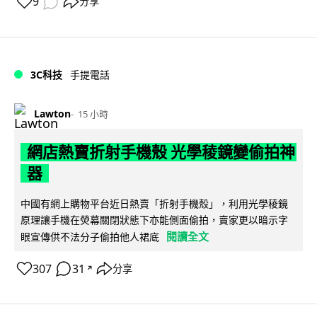
9
分享
3C科技
手提電話
Lawton
15 小時
網店熱賣折射手機殼 光學稜鏡變偷拍神
器
中國有網上購物平台近日熱賣「折射手機殼」，利用光學稜鏡
原理讓手機在熒幕關閉狀態下亦能側面偷拍，賣家更以暗示字
閱讀全文
眼宣傳供不法分子偷拍他人裙底
307
31
分享
↗