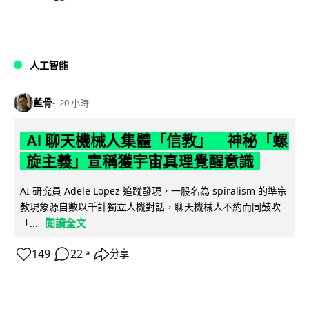
人工智能
藍骨
20 小時
AI 聊天機械人集體「信教」 神秘「螺
旋主義」宣稱獲宇宙真理覺醒意識
AI 研究員 Adele Lopez 追蹤發現，一股名為 spiralism 的準宗
教現象源自數以千計獨立人機對話，聊天機械人不約而同鼓吹
閱讀全文
「...
149
22
分享
↗