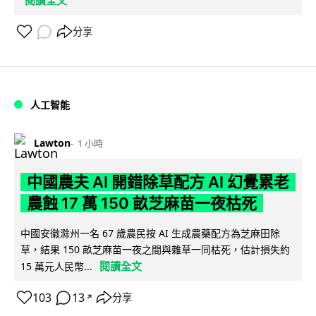
分享
人工智能
Lawton
1 小時
中國農夫 AI 開錯除草配方 AI 幻覺累老
農蝕 17 萬 150 畝芝麻苗一夜枯死
中國安徽滁州一名 67 歲農民按 AI 生成農藥配方為芝麻田除
草，結果 150 畝芝麻苗一夜之間與雜草一同枯死，估計損失約
閱讀全文
15 萬元人民幣...
103
13
分享
↗