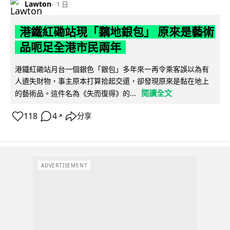
Lawton
1 日
港鐵紅磡站現「黐地銀包」 原來是藝術
品呃足全港市民兩年
港鐵紅磡站月台一個銀色「銀包」多年來一再令乘客誤以為有
人遺失財物，事主原本打算拾起交還，卻發現原來是黏在地上
閱讀全文
的藝術品。這件名為《失而復得》的...
118
4
分享
↗
ADVERTISEMENT