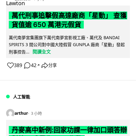
萬代刑事追擊假高達廠商「星動」 查獲
貨值逾 650 萬港元假貨
萬代南夢宮集團旗下萬代南夢宮影視工廠、萬代及 BANDAI
SPIRITS 3 間公司對中國大陸假冒 GUNPLA 廠商「星動」發起
閱讀全文
刑事控告...
389
42
分享
↗
人工智能
arthur
3 小時
丹麥高中新例:回家功課一律加口頭答辯