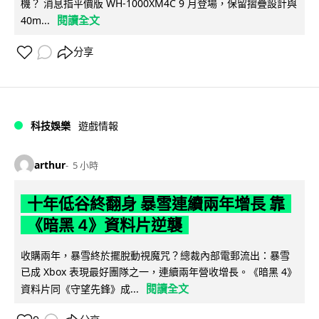
機？ 消息指平價版 WH-1000XM4C 9 月登場，保留摺疊設計與
閱讀全文
40m...
分享
科技娛樂
遊戲情報
arthur
5 小時
十年低谷終翻身 暴雪連續兩年增長 靠
《暗黑 4》資料片逆襲
收購兩年，暴雪終於擺脫動視魔咒？總裁內部電郵流出：暴雪
已成 Xbox 表現最好團隊之一，連續兩年營收增長。《暗黑 4》
閱讀全文
資料片同《守望先鋒》成...