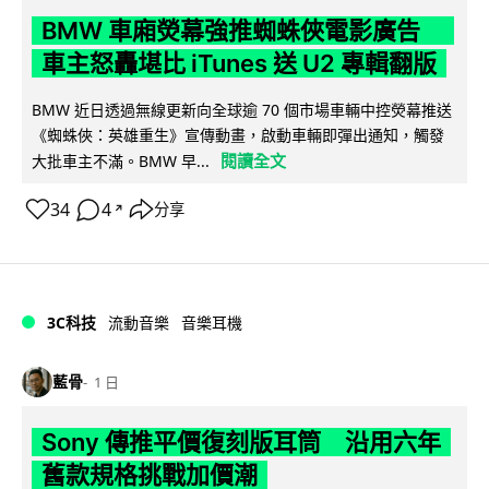
BMW 車廂熒幕強推蜘蛛俠電影廣告
車主怒轟堪比 iTunes 送 U2 專輯翻版
BMW 近日透過無線更新向全球逾 70 個市場車輛中控熒幕推送
《蜘蛛俠：英雄重生》宣傳動畫，啟動車輛即彈出通知，觸發
閱讀全文
大批車主不滿。BMW 早...
34
4
分享
↗
3C科技
流動音樂
音樂耳機
藍骨
1 日
Sony 傳推平價復刻版耳筒 沿用六年
舊款規格挑戰加價潮