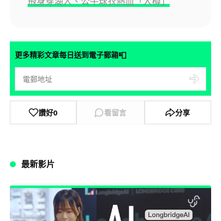
飛身穿湖人、公牛球衣熱血「入樽」
📮
更多精彩文章每日送到電子郵箱
讚好
0
看留言
分享
最新影片