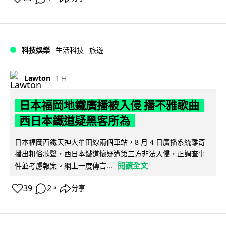
科技娛樂
生活科技
旅遊
Lawton
1 日
日本福岡地鐵廣播被入侵 播不雅歌曲
西日本鐵道疑黑客所為
日本福岡西鐵天神大牟田線兩個車站，8 月 4 日廣播系統離奇
播出粗俗歌聲，西日本鐵道懷疑遭第三方非法入侵，正調查事
閱讀全文
件並考慮報案。網上一度傳言...
39
2
分享
↗