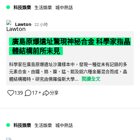
科技娛樂
生活娛樂
城中熱話
Lawton
22 小時
廣島原爆遺址驚現神秘合金 科學家指晶
體結構前所未見
科學家在廣島原爆遺址沙灘樣本中，發現一種從未有記錄的多
元素合金，由鐵、鉻、鎳、錳、鉬及鋁六種金屬混合而成，晶
閱讀全文
體結構獨特。研究由佛羅倫斯大學...
139
17
分享
↗
科技娛樂
生活娛樂
城中熱話