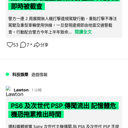
即時被截查
警方一連 2 周展開無人機打擊違規駕駛行動，重點打擊不專注
駕駛及重型車輛使用快線，一旦發現違規即由地面交通警截
閱讀全文
查。行動配合警方今年上半年致命...
53
7
分享
↗
科技娛樂
遊戲情報
Lawton
1 小時
PS6 及次世代 PSP 傳聞流出 記憶體危
機恐拖累推出時間
爆料媒體披露 Sony 次世代主機傳聞,指 PS6 及次世代 PSP 手提