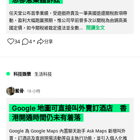
任天堂公布首季業績，受遊戲熱賣及一筆美國退還關稅款項帶
動，盈利大幅跑贏預期。惟公司早前曾多次以關稅為由調高美
閱讀全文
國定價，如今關稅被裁定違法並全數...
34
4
分享
↗
科技娛樂
生活科技
藍骨
18 小時
Google 地圖可直接叫外賣訂酒店 香
港開通時間仍未有着落
Google 為 Google Maps 內置聊天助手 Ask Maps 新增叫外
賣、訂酒店及查詢現場活動等自主執行功能，並引入個人化推