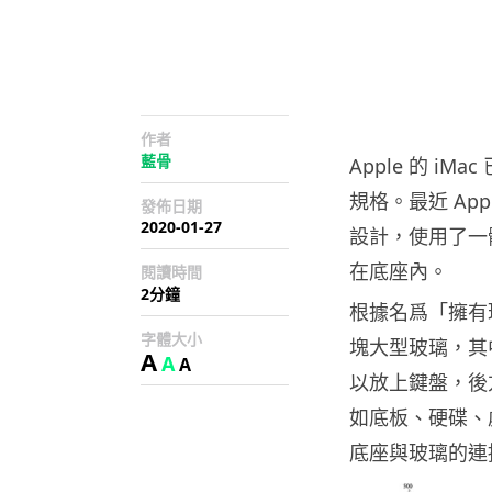
作者
藍骨
Apple 的 
規格。最近 Ap
發佈日期
2020-01-27
設計，使用了一
在底座內。
閱讀時間
2分鐘
根據名爲「擁有
字體大小
塊大型玻璃，其
A
A
A
以放上鍵盤，後
如底板、硬碟、
底座與玻璃的連