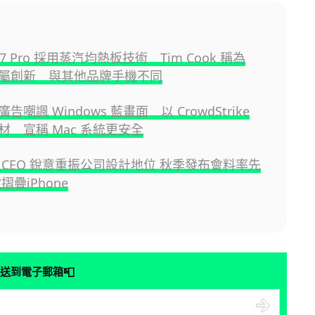
 17 Pro 採用蒸汽均熱板技術 Tim Cook 稱為
e 專屬創新 與其他品牌手機不同
新廣告嘲諷 Windows 藍畫面 以 CrowdStrike
材 宣稱 Mac 系統更安全
 新 CEO 銳意重振公司設計地位 秋季發布會料率先
摺疊iPhone
📮
送到電子郵箱