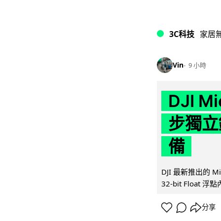
3C科技
家居
Vin
9 小時
DJI M
步獨立錄
備
DJI 最新推出的 
32-bit Float
分享