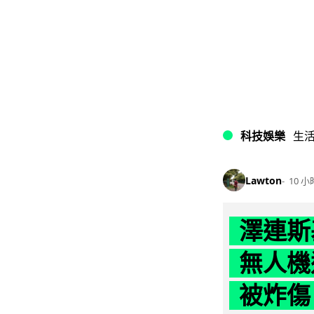
科技娛樂
生
Lawton
10 小
澤連斯
無人機
被炸傷