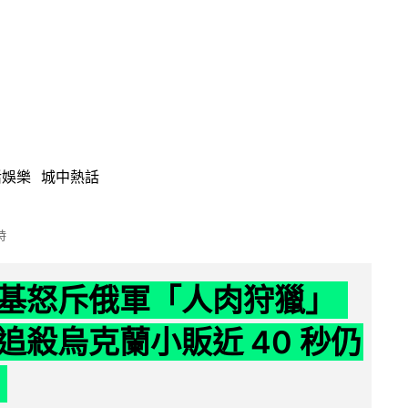
活娛樂
城中熱話
時
基怒斥俄軍「人肉狩獵」
追殺烏克蘭小販近 40 秒仍