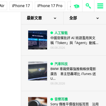
Air
iPhone 17
iPhone 17 Pro
AirPods Pro 3
Ap
最新文章
全部
人工智能
中國官媒批評 AI 術語濫用英文
稱「Token」與「Agent」動搖...
08.08.2026
汽車科技
BMW 車廂熒幕強推蜘蛛俠電影
廣告 車主怒轟堪比 iTunes 送
U...
08.08.2026
音樂耳機
Sony 傳推平價復刻版耳筒 沿用