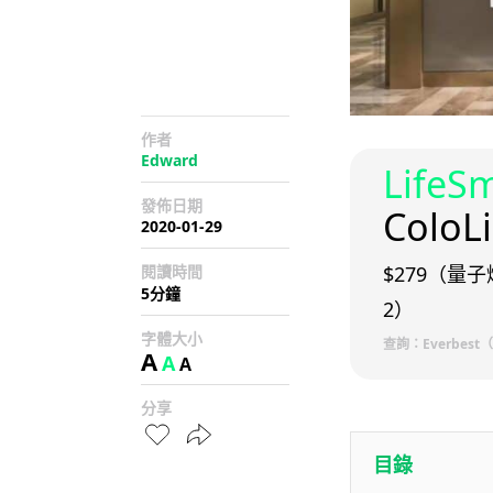
作者
Edward
LifeS
發佈日期
ColoL
2020-01-29
閱讀時間
$279（量子燈
5分鐘
2）
字體大小
查詢：Everbest（
A
A
A
分享
目錄