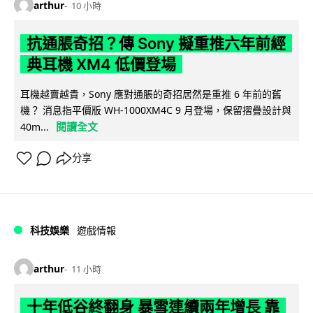
arthur
10 小時
抗通脹奇招？傳 Sony 擬重推六年前經
典耳機 XM4 低價登場
耳機越賣越貴，Sony 應對通脹的奇招居然是重推 6 年前的舊
機？ 消息指平價版 WH-1000XM4C 9 月登場，保留摺疊設計與
閱讀全文
40m...
分享
科技娛樂
遊戲情報
arthur
11 小時
十年低谷終翻身 暴雪連續兩年增長 靠