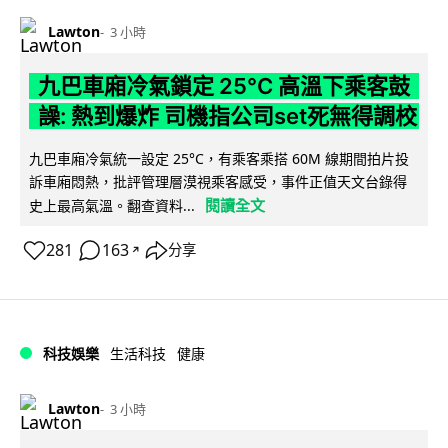
Lawton
3 小時
九巴車廂冷氣鎖定 25°C 高溫下乘客鼓
譟: 熱到爆炸 司機指公司set死無得調校
九巴車廂冷氣統一設定 25°C，有乘客乘搭 60M 線期間拍片投
訴車廂悶熱，批評管理層漠視乘客感受，事件正值天文台錄得
閱讀全文
史上最高氣溫。翻查資料...
281
163
分享
↗
科技娛樂
生活科技
健康
Lawton
3 小時