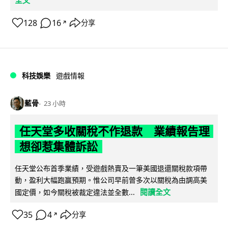
128
16
分享
↗
科技娛樂
遊戲情報
藍骨
23 小時
任天堂多收關稅不作退款 業績報告理
想卻惹集體訴訟
任天堂公布首季業績，受遊戲熱賣及一筆美國退還關稅款項帶
動，盈利大幅跑贏預期。惟公司早前曾多次以關稅為由調高美
閱讀全文
國定價，如今關稅被裁定違法並全數...
35
4
分享
↗