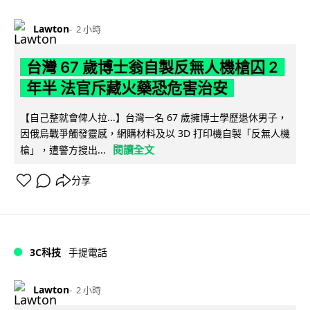
Lawton
2 小時
台灣 67 歲博士翁自製反無人機槍囚 2
年半 法官斥藏火藥恐危害治安
【自己整就會俾人拉...】台灣一名 67 歲擁博士學歷退休男子，
因俄烏戰爭觸發靈感，網購材料及以 3D 打印機自製「反無人機
閱讀全文
槍」，遭警方搜出...
分享
3C科技
手提電話
Lawton
2 小時