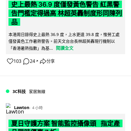
史上最熱 36.9 度僅發黃色警告 紅黑警
告門檻定得過高 林超英轟制度形同陳列
品
本港周日錄得史上最熱 36.9 度，上水更達 39.8 度，惟勞工處
僅發黃色工作暑熱警告。前天文台台長林超英轟現行機制以
閱讀全文
「香港暑熱指數」為基...
103
24
分享
↗
3C科技
家居無線
Lawton
4 小時
夏日守護方案 智能監控攝像頭 指定產