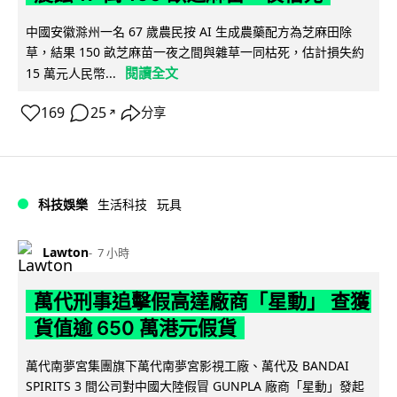
中國安徽滁州一名 67 歲農民按 AI 生成農藥配方為芝麻田除
草，結果 150 畝芝麻苗一夜之間與雜草一同枯死，估計損失約
閱讀全文
15 萬元人民幣...
169
25
分享
↗
科技娛樂
生活科技
玩具
Lawton
7 小時
萬代刑事追擊假高達廠商「星動」 查獲
貨值逾 650 萬港元假貨
萬代南夢宮集團旗下萬代南夢宮影視工廠、萬代及 BANDAI
SPIRITS 3 間公司對中國大陸假冒 GUNPLA 廠商「星動」發起