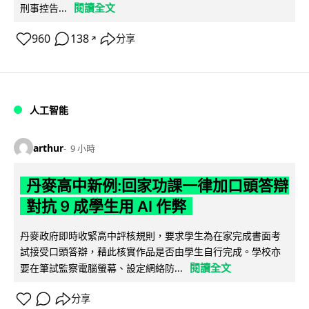
閱讀全文
刑事控告...
960
138
分享
↗
人工智能
arthur
9 小時
丹麥高中新例:回家功課一律加口頭答辯
對抗 9 成學生用 AI 作弊
丹麥政府即時收緊高中評核規則，要求學生為在家完成書面考
試接受口頭答辯，藉此核實作品是否由學生自行完成。學校亦
閱讀全文
要在筆試監察電腦螢幕、設定網絡防...
分享