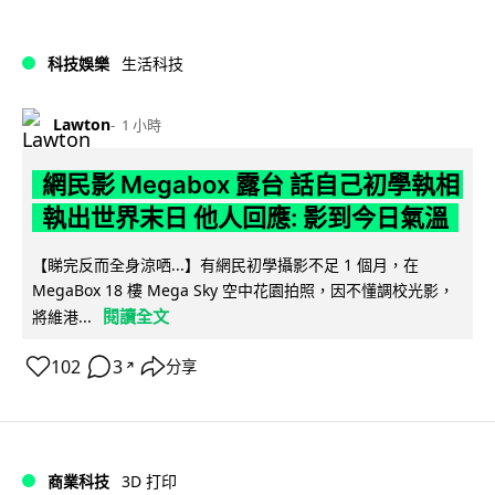
科技娛樂
生活科技
Lawton
1 小時
網民影 Megabox 露台 話自己初學執相
執出世界末日 他人回應: 影到今日氣溫
【睇完反而全身涼哂...】有網民初學攝影不足 1 個月，在
MegaBox 18 樓 Mega Sky 空中花園拍照，因不懂調校光影，
閱讀全文
將維港...
102
3
分享
↗
商業科技
3D 打印