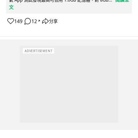
文
149
12
分享
↗
ADVERTISEMENT