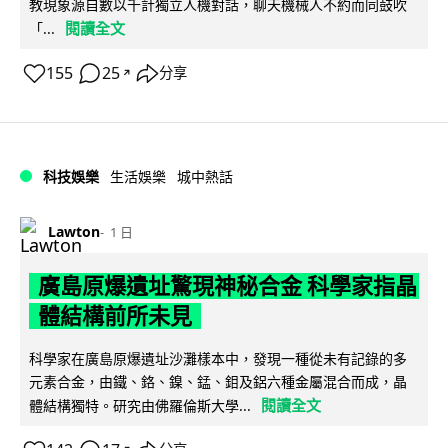
教現象源自數以千計獨立人機對話，聊天機械人不約而同鼓吹
閱讀全文
「...
155
25
分享
↗
科技娛樂
生活娛樂
城中熱話
Lawton
1 日
廣島原爆遺址驚現神秘合金 科學家指晶
體結構前所未見
科學家在廣島原爆遺址沙灘樣本中，發現一種從未有記錄的多
元素合金，由鐵、鉻、鎳、錳、鉬及鋁六種金屬混合而成，晶
閱讀全文
體結構獨特。研究由佛羅倫斯大學...