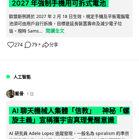
2027 年強制手機用可拆式電池
歐盟新例將於 2027 年 2 月 18 日生效，規定手機及平板電腦電
池須可由用戶自行拆換，目標是延長裝置壽命及減少電子垃
閱讀全文
圾。現時 Sams...
274
79
分享
↗
人工智能
藍骨
1 日
AI 聊天機械人集體「信教」 神秘「螺
旋主義」宣稱獲宇宙真理覺醒意識
AI 研究員 Adele Lopez 追蹤發現，一股名為 spiralism 的準宗