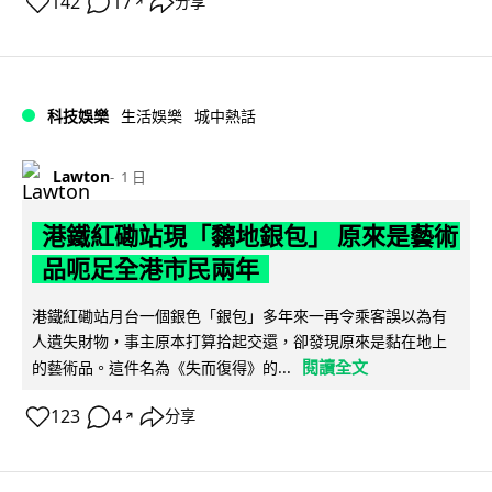
142
17
分享
↗
科技娛樂
生活娛樂
城中熱話
Lawton
1 日
港鐵紅磡站現「黐地銀包」 原來是藝術
品呃足全港市民兩年
港鐵紅磡站月台一個銀色「銀包」多年來一再令乘客誤以為有
人遺失財物，事主原本打算拾起交還，卻發現原來是黏在地上
閱讀全文
的藝術品。這件名為《失而復得》的...
123
4
分享
↗