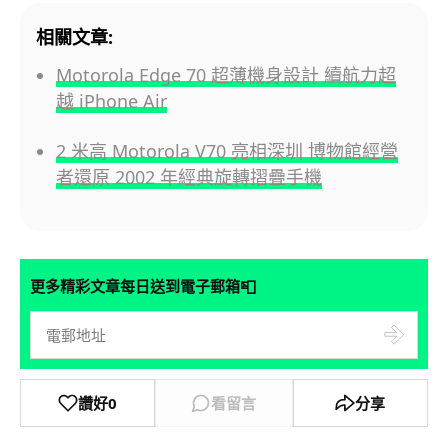
相關文章:
Motorola Edge 70 超薄機身設計 續航力超
越 iPhone Air
2 米高 Motorola V70 亮相深圳 博物館經營
者還原 2002 年經典旋轉摺疊手機
📮
更多精彩文章每日送到電子郵箱
讚好
0
看留言
分享