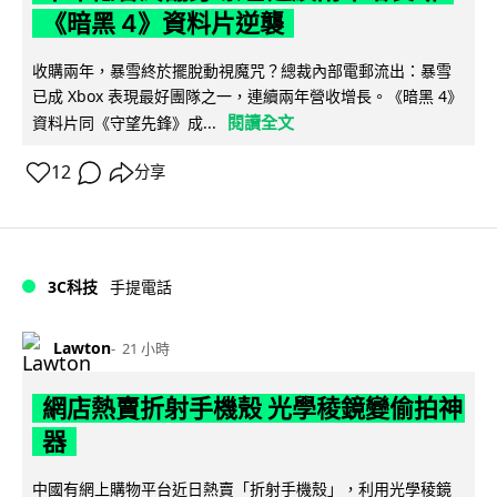
《暗黑 4》資料片逆襲
收購兩年，暴雪終於擺脫動視魔咒？總裁內部電郵流出：暴雪
已成 Xbox 表現最好團隊之一，連續兩年營收增長。《暗黑 4》
閱讀全文
資料片同《守望先鋒》成...
12
分享
3C科技
手提電話
Lawton
21 小時
網店熱賣折射手機殼 光學稜鏡變偷拍神
器
中國有網上購物平台近日熱賣「折射手機殼」，利用光學稜鏡