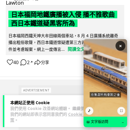
日本福岡地鐵廣播被入侵 播不雅歌曲
西日本鐵道疑黑客所為
日本福岡西鐵天神大牟田線兩個車站，8 月 4 日廣播系統離奇
播出粗俗歌聲，西日本鐵道懷疑遭第三方非法入侵，正調查事
×
閱讀全文
件並考慮報案。網上一度傳言...
40
2
分享
↗
ADVERTISEMENT
本網站正使用 Cookie
我們使用 Cookie 改善網站體驗。 繼續使用
🎵
⛶
我們的網站即表示您同意我們的
Cookie 政
策
。
📖 文字版訪問
→