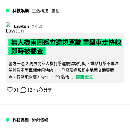
科技娛樂
生活科技
航拍
Lawton
7 小時
無人機兩周巡查違規駕駛 重型車走快線
即時被截查
警方一連 2 周展開無人機打擊違規駕駛行動，重點打擊不專注
駕駛及重型車輛使用快線，一旦發現違規即由地面交通警截
閱讀全文
查。行動配合警方今年上半年致命...
91
12
分享
↗
科技娛樂
遊戲情報