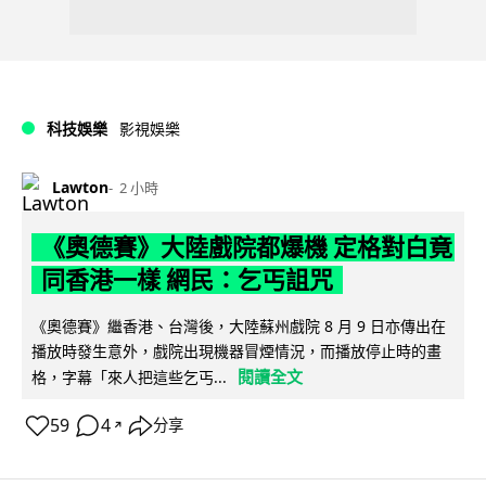
科技娛樂
影視娛樂
Lawton
2 小時
《奧德賽》大陸戲院都爆機 定格對白竟
同香港一樣 網民：乞丐詛咒
《奧德賽》繼香港、台灣後，大陸蘇州戲院 8 月 9 日亦傳出在
播放時發生意外，戲院出現機器冒煙情況，而播放停止時的畫
閱讀全文
格，字幕「來人把這些乞丐...
59
4
分享
↗