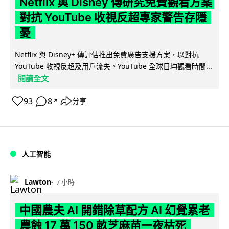
Netflix 與 Disney 傳研究免費觀看方案
對抗 YouTube 收視反超專家警告存隱
憂
Netflix 與 Disney+ 傳評估推出免費廣告支援方案，以對抗
YouTube 收視反超及用戶流失。YouTube 全球日均觀看時間...
閱讀全文
93
8
分享
↗
人工智能
Lawton
7 小時
中國農夫 AI 開錯除草配方 AI 幻覺累老
農蝕 17 萬 150 畝芝麻苗一夜枯死