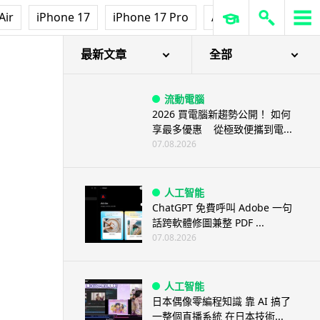
Air
iPhone 17
iPhone 17 Pro
AirPods Pro 3
Ap
最新文章
全部
流動電腦
2026 買電腦新趨勢公開！ 如何
享最多優惠 從極致便攜到電...
07.08.2026
人工智能
ChatGPT 免費呼叫 Adobe 一句
話跨軟體修圖兼整 PDF ...
07.08.2026
人工智能
日本偶像零編程知識 靠 AI 搞了
一整個直播系統 在日本技術...