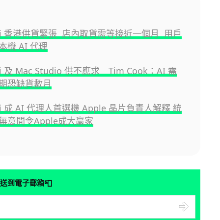
ini 香港供貨緊張 店內取貨需等接近一個月 用戶
機 AI 代理
ni 及 Mac Studio 供不應求 Tim Cook：AI 需
期恐缺貨數月
ni 成 AI 代理人首選機 Apple 晶片負責人解釋 統
無意間令Apple成大贏家
📮
送到電子郵箱