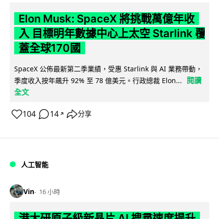
Elon Musk: SpaceX 將挑戰萬億年收
入 目標明年數據中心上太空 Starlink 覆
蓋全球170國
SpaceX 公佈最新第二季業績，受惠 Starlink 與 AI 業務帶動，
閱讀
季度收入按年飆升 92% 至 78 億美元。行政總裁 Elon...
全文
104
14
分享
↗
人工智能
Vin
16 小時
港大研原子級新晶片 AI 搜尋速度提升