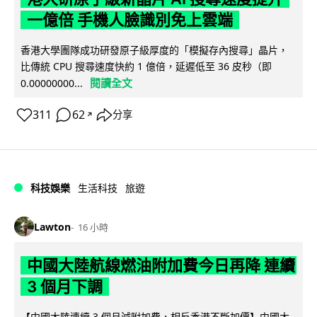
一億倍 手機人臉識別免上雲端
香港大學團隊成功研發原子級厚度的「模擬存內搜尋」晶片，
比傳統 CPU 搜尋速度快約 1 億倍，延遲低至 36 皮秒（即
閱讀全文
0.00000000...
311
62
分享
↗
科技娛樂
生活科技
旅遊
Lawton
16 小時
中國大陸航線燃油附加費今日再降 連續
3 個月下調
【中國大陸連續 3 個月減附加費，相反香港不斷加價】中國大