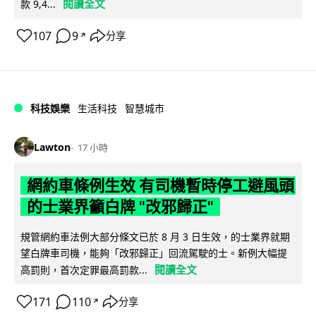
閱讀全文
款 9,4...
107
9
分享
↗
科技娛樂
生活科技
智慧城市
Lawton
17 小時
網約車條例生效 有司機暫時停工避風頭
的士業界籲白牌 "改邪歸正"
規管網約車法例大部分條文已於 8 月 3 日生效，的士業界就期
望白牌車司機，能夠「改邪歸正」回流駕駛的士。新例大幅提
閱讀全文
高罰則，首次定罪最高罰款...
171
110
分享
↗