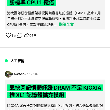
勝標準 CPU 1 億倍
港大團隊研發極簡架構模擬內容尋址記憶體（CAM）晶片，用
二硫化鉬及半金屬銻克服傳輸瓶頸，漢明距離計算速度比標準
閱讀全文
CPU快1億倍，每次搜尋耗能低...
15
分享
人工智能
Lawton
14 小時
靠快閃記憶體紓緩 DRAM 不足 KIOXIA
推 XL1 記憶體擴充模組
KIOXIA 發表全新記憶體擴充模組 XL1 系列，結合低延遲快閃記