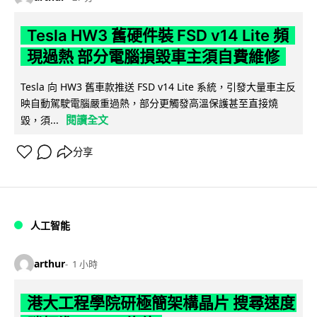
Tesla HW3 舊硬件裝 FSD v14 Lite 頻
現過熱 部分電腦損毀車主須自費維修
Tesla 向 HW3 舊車款推送 FSD v14 Lite 系統，引發大量車主反
映自動駕駛電腦嚴重過熱，部分更觸發高溫保護甚至直接燒
閱讀全文
毀，須...
分享
人工智能
arthur
1 小時
港大工程學院研極簡架構晶片 搜尋速度