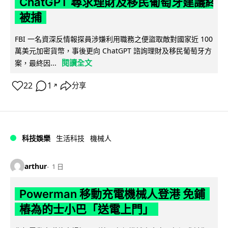
ChatGPT 尋求理財及移民葡萄牙建議終
被捕
FBI 一名資深反情報探員涉嫌利用職務之便盜取敵對國家近 100
萬美元加密貨幣，事後更向 ChatGPT 諮詢理財及移民葡萄牙方
閱讀全文
案，最終因...
22
1
分享
↗
科技娛樂
生活科技
機械人
arthur
1 日
Powerman 移動充電機械人登港 免鋪
樁為的士小巴「送電上門」