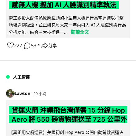
感無人機 擬加 AI 人臉識別精準執法
勞工處投入配備熱感應鏡頭的小型無人機進行高空巡邏以打擊
地盤違例吸煙，並正研究於未來一年內引入 AI 人臉識別與行為
閱讀全文
分析功能，結合三大技術進一...
227
53
分享
↗
人工智能
Lawton
20 小時
貨運火箭 沖繩飛台灣僅需 15 分鐘 Hop
Aero 將 550 磅貨物運送至 725 公里外
【真正用火箭送貨】美國初創 Hop Aero 公開自動駕駛貨運火