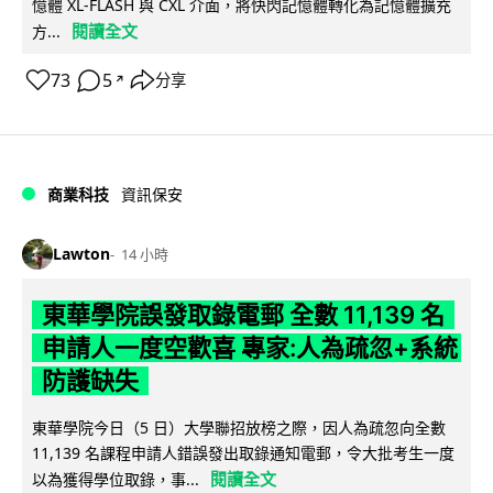
憶體 XL-FLASH 與 CXL 介面，將快閃記憶體轉化為記憶體擴充
閱讀全文
方...
73
5
分享
↗
商業科技
資訊保安
Lawton
14 小時
東華學院誤發取錄電郵 全數 11,139 名
申請人一度空歡喜 專家:人為疏忽+系統
防護缺失
東華學院今日（5 日）大學聯招放榜之際，因人為疏忽向全數
11,139 名課程申請人錯誤發出取錄通知電郵，令大批考生一度
閱讀全文
以為獲得學位取錄，事...