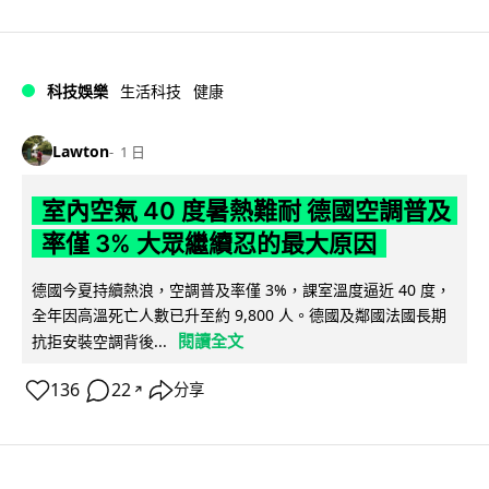
科技娛樂
生活科技
健康
Lawton
1 日
室內空氣 40 度暑熱難耐 德國空調普及
率僅 3% 大眾繼續忍的最大原因
德國今夏持續熱浪，空調普及率僅 3%，課室溫度逼近 40 度，
全年因高溫死亡人數已升至約 9,800 人。德國及鄰國法國長期
閱讀全文
抗拒安裝空調背後...
136
22
分享
↗