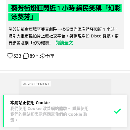
葵芳街燈狂閃近 1 小時 網民笑稱「幻彩
泳葵芳」
葵芳新都會廣場至葵青劇院一帶街燈昨晚突然狂閃近 1 小時，
吸引大批市民拍片上載社交平台，笑稱現場如 Disco 舞廳，更
閱讀全文
有網民戲稱「幻彩耀葵...
633
89
分享
↗
ADVERTISEMENT
本網站正使用 Cookie
我們使用 Cookie 改善網站體驗。 繼續使用
我們的網站即表示您同意我們的
Cookie 政
策
。