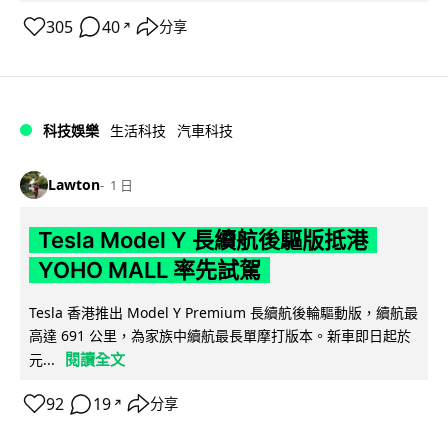
305
40
分享
↗
科技娛樂
生活科技
汽車科技
Lawton
1 日
Tesla Model Y 長續航後驅版抵港
YOHO MALL 率先試駕
Tesla 香港推出 Model Y Premium 長續航後輪驅動版，續航最
高達 691 公里，為家族中續航最長單摩打版本。新車即日起於
閱讀全文
元...
92
19
分享
↗