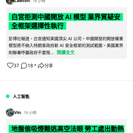
Lawton
18 小時
白宮拒測中國開放 AI 模型 業界質疑安
全框架選擇性執行
彭博社報道，白宮通知美國頂尖 AI 公司，中國開發的開放權重
模型將不納入特朗普政府新 AI 安全框架的測試範圍。美國業界
閱讀全文
則聯署呼籲政府不要限...
37
18
分享
↗
人工智能
Vin
19 小時
地盤偷吸煙難逃高空法眼 勞工處出動熱