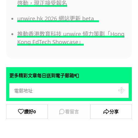
啓動，現正接受報名
unwire.hk 2026 網站更新 beta
推動香港教育科技 unwire 傾力策劃「Hong
Kong EdTech Showcase」
📮
更多精彩文章每日送到電子郵箱
讚好
0
看留言
分享