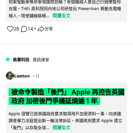
你架電動車喺停車場搵唔到樁？有個機械人會自己行過嚟幫你
充電。THEi 高科院同內地公司研發出 Powerman 移動充電機
閱讀全文
械人，唔使鋪線裝樁...
28
14
分享
↗
商業科技
資訊保安
Lawton
1 日
被命令製造「後門」 Apple 再控告英國
政府 加密後門爭議延燒逾 1 年
Apple 證實已就英國政府要求取得用戶加密資料一事，向英國
調查權力法庭提出新一輪法律訴訟。英國政府要求 Apple 建立
閱讀全文
「後門」以存取全球...