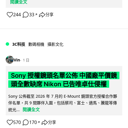
閱讀全文
244
33
分享
↗
3C科技
數碼相機
攝影文化
Vin
1 日
Sony 授權鏡頭名單公佈 中國廠平價鏡
頭全數缺席 Nikon 已告唯卓仕侵權
Sony 公佈截至 2026 年 7 月的 E-Mount 鏡頭官方授權合作夥
伴名單，共 9 間夥伴入圍，包括蔡司、富士、適馬、騰龍等傳
閱讀全文
統光...
570
170
分享
↗