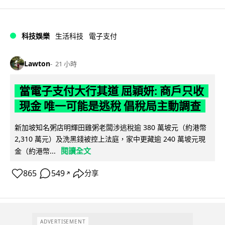
科技娛樂
生活科技
電子支付
Lawton
21 小時
當電子支付大行其道 屈穎妍: 商戶只收
現金 唯一可能是逃稅 倡稅局主動調查
新加坡知名粥店明輝田雞粥老闆涉逃稅逾 380 萬坡元（約港幣
2,310 萬元）及洗黑錢被控上法庭，家中更藏逾 240 萬坡元現
閱讀全文
金（約港幣...
865
549
分享
↗
ADVERTISEMENT