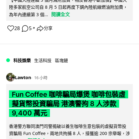
陸多家航空公司自 8 月 5 日起再度下調內陸航線燃油附加費，
閱讀全文
為年內連續第 3 個...
28
5
分享
↗
科技娛樂
生活科技
區塊鏈
Lawton
16 小時
Fun Coffee 咖啡騙局爆煲 咖啡包裝虛
擬貨幣投資騙局 港澳警拘 8 人涉款
9,400 萬元
香港警方聯同澳門司警搗破以養生咖啡生意包裝的虛擬貨幣投
資騙局 Fun Coffee，兩地共拘捕 8 人，接獲逾 200 宗舉報，涉