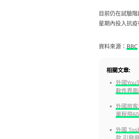
目前仍在試驗階
星期內投入抗疫
資料來源：
BBC
相關文章:
外國YouT
軟件界面
外國旅客
單程飛6
外國 To
款 引發