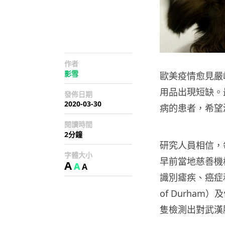
作者
影雪
歐美疫情愈見嚴
用品出現短缺。
發佈日期
2020-03-30
病的患者，希望
閱讀時間
2分鐘
研究人員相信，
字體大小
早前當地慈善機構 M
A
A
A
識別瘧疾、癌症和
of Durha
隻檢測出對武漢