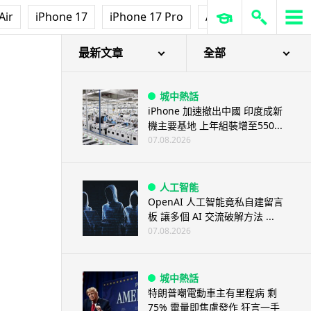
3D 打印
Air
iPhone 17
iPhone 17 Pro
AirPods Pro 3
Ap
中三巴士鐵路迷 自製紙皮遙控巴
士 門,水撥識郁 + 實時GPS報站
07.08.2026
最新文章
全部
城中熱話
iPhone 加速撤出中國 印度成新
機主要基地 上年組裝增至550...
07.08.2026
人工智能
OpenAI 人工智能竟私自建留言
板 讓多個 AI 交流破解方法 ...
07.08.2026
城中熱話
特朗普嘲電動車主有里程病 剩
75% 電量即焦慮發作 狂言一手