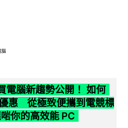
電腦
6 買電腦新趨勢公開！ 如何
優惠 從極致便攜到電競標
選啱你的高效能 PC