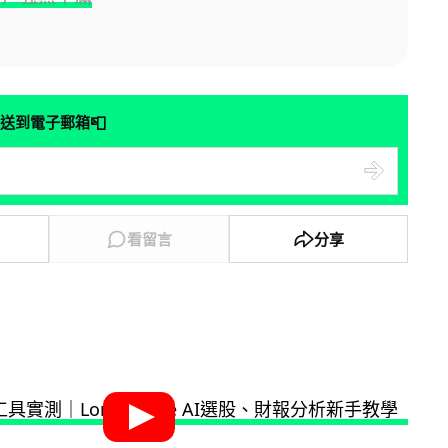
📮
送到電子郵箱
看留言
分享