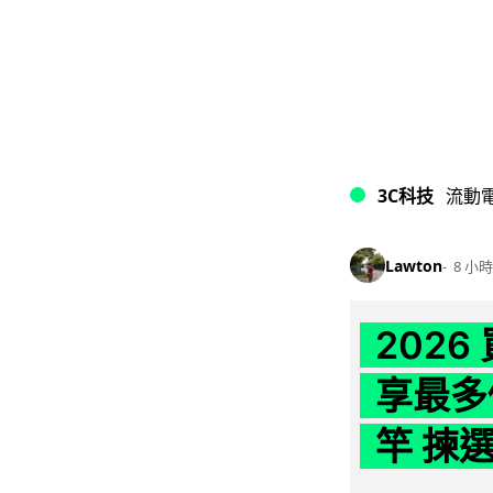
3C科技
流動
Lawton
8 小時
202
享最多
竿 揀