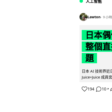
人工智能
Lawton
9 小時
日本偶
整個直
題
日本 AI 技術
Juice=Juic
194
10
↗