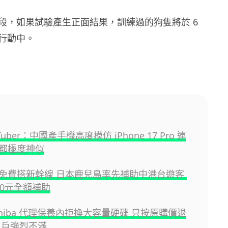
段，如果試驗產生正面結果，訓練過的狗隻將於 6
行動中。
uber：中國產手機高度模仿 iPhone 17 Pro 連
都極度神似
免費搭新幹線 日本鹿兒島率先補助中港台遊客
00元全額補助
shiba 代理保養內拒換大容量硬碟 只按原購價退
用戶強烈不滿