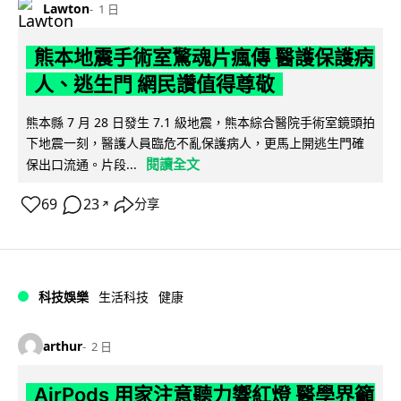
Lawton
1 日
熊本地震手術室驚魂片瘋傳 醫護保護病
人、逃生門 網民讚值得尊敬
熊本縣 7 月 28 日發生 7.1 級地震，熊本綜合醫院手術室鏡頭拍
下地震一刻，醫護人員臨危不亂保護病人，更馬上開逃生門確
閱讀全文
保出口流通。片段...
69
23
分享
↗
科技娛樂
生活科技
健康
arthur
2 日
AirPods 用家注意聽力響紅燈 醫學界籲