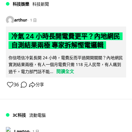
科技娛樂
科技新聞
arthur
1 日
冷氣 24 小時長開電費更平？內地網民
自測結果兩極 專家拆解慳電邏輯
你信唔信冷氣長開 24 小時，電費反而平過開開關關？內地網民
實測結果兩極，有人一個月電費只需 118 元人民幣，有人飆到
閱讀全文
過千。電力部門話不能...
36
分享
3C科技
流動電腦
Lawton
1 日