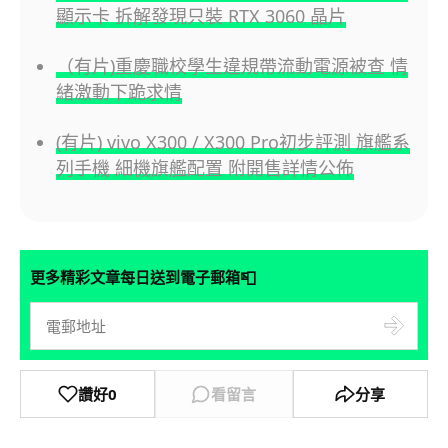
顯示卡 拆解發現只裝 RTX 3060 晶片
（有片)重慶職校學生違規帶流動電源被查 情
緒激動下跪求情
(有片) vivo X300 / X300 Pro初步評測 旗艦系
列手機 細機旗艦配置 附開售詳情公佈
📮
更多精彩文章每日送到電子郵箱
讚好
0
看留言
分享