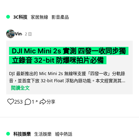
3C科技
家居無線
影音產品
Vin
2 日
DJI Mic Mini 2s 實測 四發一收同步獨
立錄音 32-bit 防爆咪拍片必備
DJI 最新推出的 Mic Mini 2s 無線咪支援「四發一收」分軌錄
音，並首度下放 32-bit Float 浮點內錄功能。本文經實測其...
閱讀全文
253
1
分享
↗
科技娛樂
生活娛樂
城中熱話