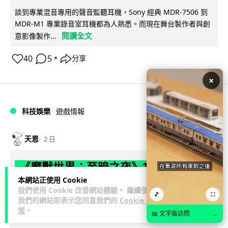
談到專業混音專用的聲音監聽耳機，Sony 經典 MDR-7506 到
MDR-M1 專業錄音室耳機都為人熟悉。而現在舞台製作者與創
閱讀全文
意影像製作...
40
5
分享
↗
×
科技娛樂
遊戲情報
天恩
2 日
《魔獸世界：至暗之夜》12.1 「烏拉特
本網站正使用 Cookie
克的詛咒」專訪：巢穴不為提高世界首
我們使用 Cookie 改善網站體驗。 繼續使用
🎵
領門檻而設 《諸王之眠》縮短約 10 分
⛶
我們的網站即表示您同意我們的
Cookie 政
策
。
鐘
📖 文字版訪問
→