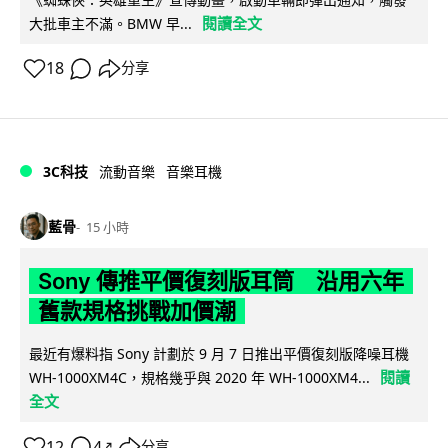
閱讀全文
大批車主不滿。BMW 早...
18
分享
3C科技
流動音樂
音樂耳機
藍骨
15 小時
Sony 傳推平價復刻版耳筒 沿用六年
舊款規格挑戰加價潮
最近有爆料指 Sony 計劃於 9 月 7 日推出平價復刻版降噪耳機
閱讀
WH-1000XM4C，規格幾乎與 2020 年 WH-1000XM4...
全文
12
4
分享
↗