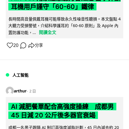
耳機用戶謹守「60-60」鐵律
長時間高音量佩戴耳機可能導致永久性噪音性聽損。本文盤點 4
大聽力受損警號，介紹科學護耳的「60-60 原則」及 Apple 內
閱讀全文
置防護功能，...
20
分享
人工智能
arthur
2 日
AI 減肥餐單配合高強度操練 成都男
45 日減 20 公斤後多器官衰竭
成都一名男子跟隨 AI 制訂高強度減脂計劃，45 日內減去約 20