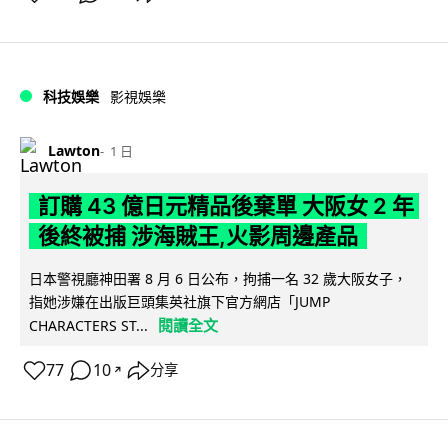
科技娛樂
影視娛樂
Lawton
1 日
訂購 43 億日元精品後棄單 大阪女 2 年
後終被捕 涉海賊王,火影周邊產品
日本警視廳神田署 8 月 6 日公布，拘捕一名 32 歲大阪女子，
指她涉嫌在出版巨頭集英社旗下官方網店「JUMP
閱讀全文
CHARACTERS ST...
77
10
分享
↗