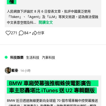
權
人民網旗下評論於 8 月 6 日發表文章，批評中國廣泛使用
「Token」、「Agent」及「LLM」等英文術語，認為做法侵蝕
閱讀全文
中文表意空間及科...
271
84
分享
↗
科技娛樂
生活科技
汽車科技
藍骨
14 小時
BMW 車廂熒幕強推蜘蛛俠電影廣告
車主怒轟堪比 iTunes 送 U2 專輯翻版
BMW 近日透過無線更新向全球逾 70 個市場車輛中控熒幕推送
《蜘蛛俠：英雄重生》宣傳動畫，啟動車輛即彈出通知，觸發