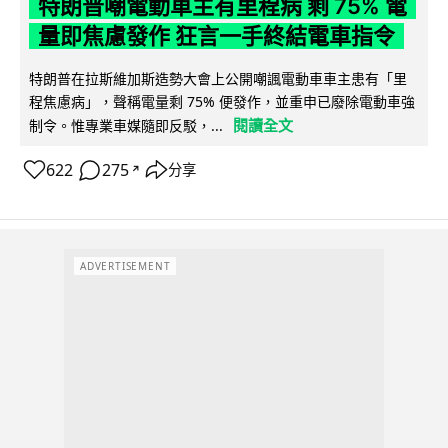
特朗普嘲電動車主有里程病 剩 75% 電
量即焦慮發作 狂言一手終結電車指令
特朗普在拉斯維加斯造勢大會上公開嘲諷電動車車主患有「里
程焦慮病」，聲稱電量剩 75% 便發作，並重申已廢除電動車強
閱讀全文
制令。惟專業車媒隨即反駁，...
622
275
分享
↗
ADVERTISEMENT