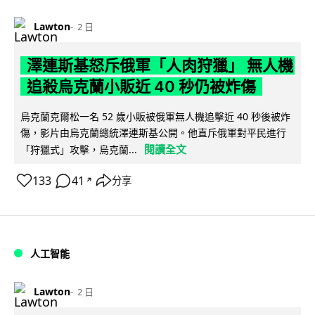
Lawton
2 日
澤連斯基怒斥俄軍「人肉狩獵」 無人機
追殺烏克蘭小販近 40 秒仍被炸傷
烏克蘭克爾松一名 52 歲小販被俄軍無人機追擊近 40 秒後被炸
傷，影片由烏克蘭總統澤連斯基公開。他直斥俄軍對平民進行
閱讀全文
「狩獵式」攻擊，烏克蘭...
133
41
分享
↗
人工智能
Lawton
2 日