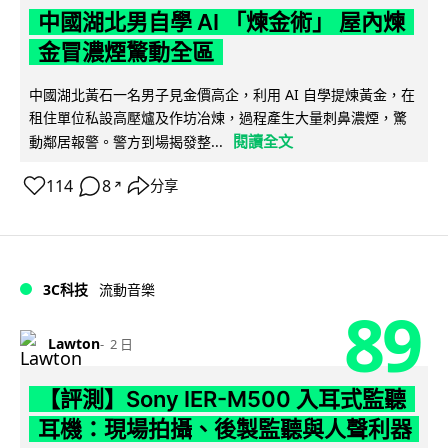
中國湖北男自學 AI 「煉金術」 屋內煉
金冒濃煙驚動全區
中國湖北黃石一名男子見金價高企，利用 AI 自學提煉黃金，在
租住單位私設高壓爐及作坊冶煉，過程產生大量刺鼻濃煙，驚
閱讀全文
動鄰居報警。警方到場揭發整...
114
8
分享
↗
3C科技
流動音樂
89
Lawton
2 日
【評測】Sony IER-M500 入耳式監聽
耳機：現場拍攝、後製監聽與人聲利器