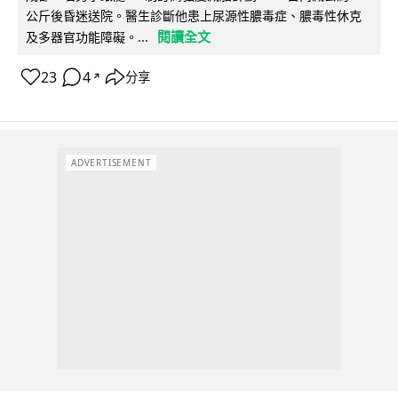
公斤後昏迷送院。醫生診斷他患上尿源性膿毒症、膿毒性休克
閱讀全文
及多器官功能障礙。...
23
4
分享
↗
ADVERTISEMENT