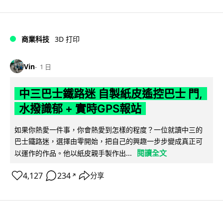
商業科技
3D 打印
Vin
1 日
中三巴士鐵路迷 自製紙皮遙控巴士 門,
水撥識郁 + 實時GPS報站
如果你熱愛一件事，你會熱愛到怎樣的程度？一位就讀中三的
巴士鐵路迷，選擇由零開始，把自己的興趣一步步變成真正可
閱讀全文
以運作的作品。他以紙皮親手製作出...
4,127
234
分享
↗