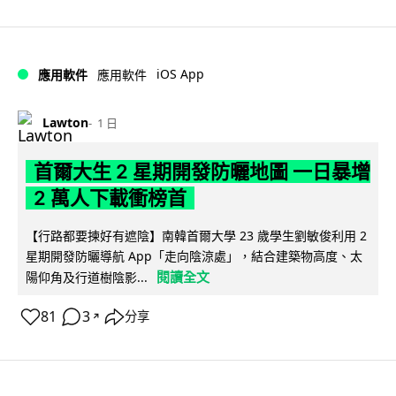
iOS App
應用軟件
應用軟件
Lawton
1 日
首爾大生 2 星期開發防曬地圖 一日暴增
2 萬人下載衝榜首
【行路都要揀好有遮陰】南韓首爾大學 23 歲學生劉敏俊利用 2
星期開發防曬導航 App「走向陰涼處」，結合建築物高度、太
閱讀全文
陽仰角及行道樹陰影...
81
3
分享
↗