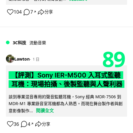
104
7
分享
↗
3C科技
流動音樂
89
Lawton
1 日
【評測】Sony IER-M500 入耳式監聽
耳機：現場拍攝、後製監聽與人聲利器
談到專業混音專用的聲音監聽耳機，Sony 經典 MDR-7506 到
MDR-M1 專業錄音室耳機都為人熟悉。而現在舞台製作者與創
閱讀全文
意影像製作...
36
4
分享
↗