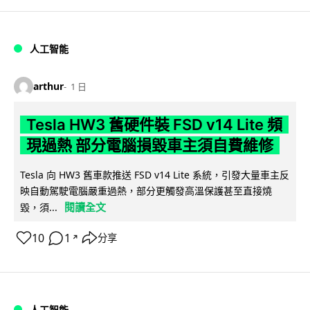
人工智能
arthur
1 日
Tesla HW3 舊硬件裝 FSD v14 Lite 頻
現過熱 部分電腦損毀車主須自費維修
Tesla 向 HW3 舊車款推送 FSD v14 Lite 系統，引發大量車主反
映自動駕駛電腦嚴重過熱，部分更觸發高溫保護甚至直接燒
閱讀全文
毀，須...
10
1
分享
↗
人工智能