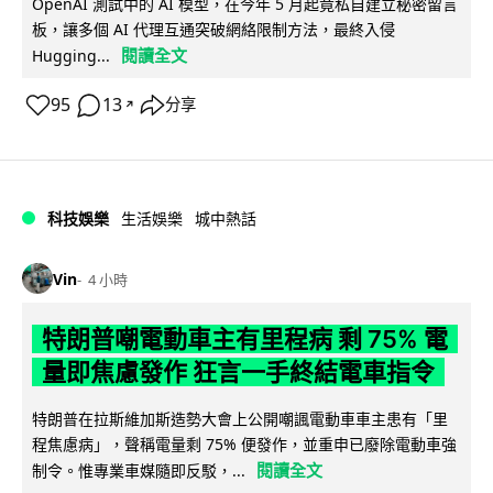
OpenAI 測試中的 AI 模型，在今年 5 月起竟私自建立秘密留言
板，讓多個 AI 代理互通突破網絡限制方法，最終入侵
閱讀全文
Hugging...
95
13
分享
↗
科技娛樂
生活娛樂
城中熱話
Vin
4 小時
特朗普嘲電動車主有里程病 剩 75% 電
量即焦慮發作 狂言一手終結電車指令
特朗普在拉斯維加斯造勢大會上公開嘲諷電動車車主患有「里
程焦慮病」，聲稱電量剩 75% 便發作，並重申已廢除電動車強
閱讀全文
制令。惟專業車媒隨即反駁，...