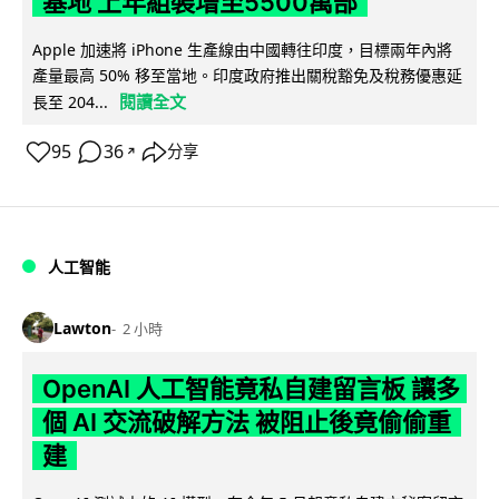
基地 上年組裝增至5500萬部
Apple 加速將 iPhone 生產線由中國轉往印度，目標兩年內將
產量最高 50% 移至當地。印度政府推出關稅豁免及稅務優惠延
閱讀全文
長至 204...
95
36
分享
↗
人工智能
Lawton
2 小時
OpenAI 人工智能竟私自建留言板 讓多
個 AI 交流破解方法 被阻止後竟偷偷重
建