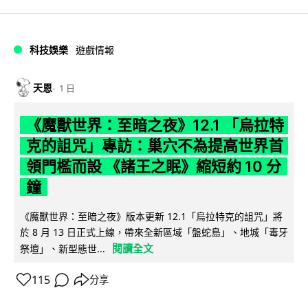
科技娛樂
遊戲情報
天恩
1 日
《魔獸世界：至暗之夜》12.1 「烏拉特
克的詛咒」專訪：巢穴不為提高世界首
領門檻而設 《諸王之眠》縮短約 10 分
鐘
《魔獸世界：至暗之夜》版本更新 12.1「烏拉特克的詛咒」將
於 8 月 13 日正式上線，帶來全新區域「盤蛇島」、地城「毒牙
閱讀全文
祭壇」、新型態世...
115
分享