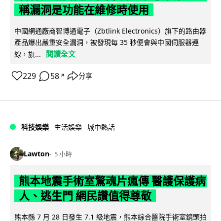
稱漏洞是功能在維修時使用
中國網通廠商智博通電子（Zbtlink Electronics）旗下的路由器
產品爆出嚴重安全漏洞，被發現每 35 秒便會與中國伺服器連
閱讀全文
線，旗...
229
58
分享
↗
科技娛樂
生活娛樂
城中熱話
Lawton
5 小時
熊本地震手術室驚魂片瘋傳 醫護保護病
人、逃生門 網民讚值得尊敬
熊本縣 7 月 28 日發生 7.1 級地震，熊本綜合醫院手術室鏡頭拍