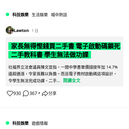
科技娛樂
生活娛樂
城中熱話
Lawton
1 日
家長無得慳錢買二手書 電子啟動碼鎖死
二手教科書 學生無法做功課
社福界立法會議員陳文宜指，一間中學書單價錢按年加 14.7%
遠超通漲，令家長難以負擔。而且電子教材啟動碼這項設計，
閱讀全文
令學生無法完成功課，二手...
930
367
分享
↗
科技娛樂
遊戲情報