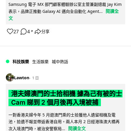
Samsung 電子 MX 部門顧客體驗辦公室主管兼副總裁 Jay Kim
閱讀全
表示，品牌正推動 Galaxy AI 邁向全自動化 Agent...
文
27
4
分享
↗
科技娛樂
生活娛樂
城中熱話
Lawton
1 日
港夫婦澳門的士拾相機 據為己有被的士
Cam 睇到 2 個月後再入境被捕
一對香港夫婦今年 5 月遊澳門乘的士拾獲他人遺留相機及電
池，拾遺不報並帶返香港自用。兩人本月 2 日經港珠澳大橋再
閱讀全文
次入境澳門時，被治安警察局...