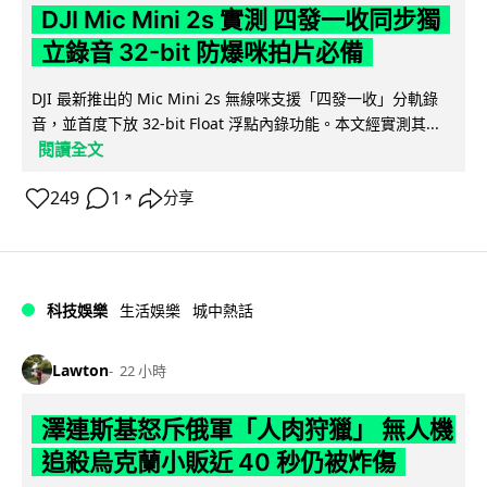
DJI Mic Mini 2s 實測 四發一收同步獨
立錄音 32-bit 防爆咪拍片必備
DJI 最新推出的 Mic Mini 2s 無線咪支援「四發一收」分軌錄
音，並首度下放 32-bit Float 浮點內錄功能。本文經實測其...
閱讀全文
249
1
分享
↗
科技娛樂
生活娛樂
城中熱話
Lawton
22 小時
澤連斯基怒斥俄軍「人肉狩獵」 無人機
追殺烏克蘭小販近 40 秒仍被炸傷