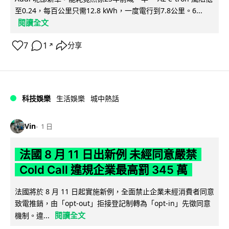
至0.24，每百公里只需12.8 kWh，一度電行到7.8公里。6...
閱讀全文
7
1
分享
↗
科技娛樂
生活娛樂
城中熱話
Vin
1 日
法國 8 月 11 日出新例 未經同意嚴禁
Cold Call 違規企業最高罰 345 萬
法國將於 8 月 11 日起實施新例，全面禁止企業未經消費者同意
致電推銷，由「opt-out」拒接登記制轉為「opt-in」先徵同意
閱讀全文
機制。違...