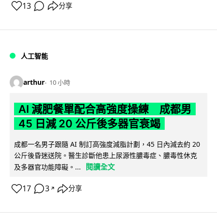
13
分享
人工智能
arthur
10 小時
AI 減肥餐單配合高強度操練 成都男
45 日減 20 公斤後多器官衰竭
成都一名男子跟隨 AI 制訂高強度減脂計劃，45 日內減去約 20
公斤後昏迷送院。醫生診斷他患上尿源性膿毒症、膿毒性休克
閱讀全文
及多器官功能障礙。...
17
3
分享
↗