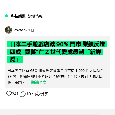
科技娛樂
遊戲情報
Lawton
1 日
日本二手遊戲店減 90% 門市 業績反增
四成 "懷舊"在 Z 世代變成最潮「新鮮
感」
日本零售巨頭 GEO 將懷舊遊戲銷售門市從 1,000 間大幅減至
99 間，但銷售額卻不降反升至過往的 1.4 倍。做到「減店增
閱讀全文
收」奇蹟，...
241
19
分享
↗