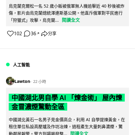
烏克蘭克爾松一名 52 歲小販被俄軍無人機追擊近 40 秒後被炸
傷，影片由烏克蘭總統澤連斯基公開。他直斥俄軍對平民進行
閱讀全文
「狩獵式」攻擊，烏克蘭...
102
36
分享
↗
人工智能
Lawton
22 小時
中國湖北男自學 AI 「煉金術」 屋內煉
金冒濃煙驚動全區
中國湖北黃石一名男子見金價高企，利用 AI 自學提煉黃金，在
租住單位私設高壓爐及作坊冶煉，過程產生大量刺鼻濃煙，驚
閱讀全文
動鄰居報警。警方到場揭發整...