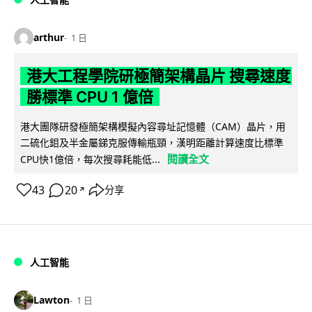
arthur
1 日
港大工程學院研極簡架構晶片 搜尋速度
勝標準 CPU 1 億倍
港大團隊研發極簡架構模擬內容尋址記憶體（CAM）晶片，用
二硫化鉬及半金屬銻克服傳輸瓶頸，漢明距離計算速度比標準
閱讀全文
CPU快1億倍，每次搜尋耗能低...
43
20
分享
↗
人工智能
Lawton
1 日