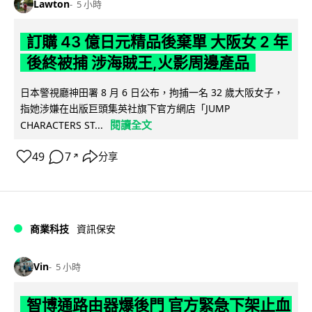
Lawton
5 小時
訂購 43 億日元精品後棄單 大阪女 2 年
後終被捕 涉海賊王,火影周邊產品
日本警視廳神田署 8 月 6 日公布，拘捕一名 32 歲大阪女子，
指她涉嫌在出版巨頭集英社旗下官方網店「JUMP
閱讀全文
CHARACTERS ST...
49
7
分享
↗
商業科技
資訊保安
Vin
5 小時
智博通路由器爆後門 官方緊急下架止血