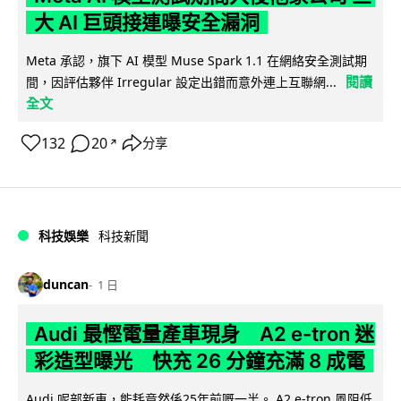
大 AI 巨頭接連曝安全漏洞
Meta 承認，旗下 AI 模型 Muse Spark 1.1 在網絡安全測試期
閱讀
間，因評估夥伴 Irregular 設定出錯而意外連上互聯網...
全文
132
20
分享
↗
科技娛樂
科技新聞
duncan
1 日
Audi 最慳電量產車現身 A2 e-tron 迷
彩造型曝光 快充 26 分鐘充滿 8 成電
Audi 呢部新車，能耗竟然係25年前嘅一半。 A2 e-tron 風阻低