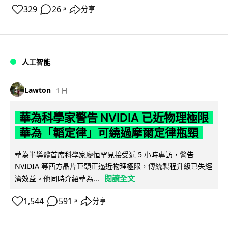
329
26
分享
↗
人工智能
Lawton
1 日
華為科學家警告 NVIDIA 已近物理極限
華為「韜定律」可繞過摩爾定律瓶頸
華為半導體首席科學家廖恒罕見接受近 5 小時專訪，警告
NVIDIA 等西方晶片巨頭正逼近物理極限，傳統製程升級已失經
閱讀全文
濟效益。他同時介紹華為...
1,544
591
分享
↗