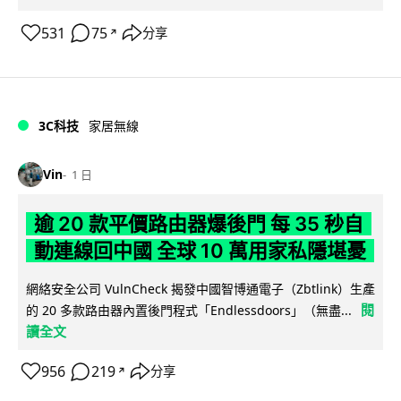
531
75
分享
↗
3C科技
家居無線
Vin
1 日
逾 20 款平價路由器爆後門 每 35 秒自
動連線回中國 全球 10 萬用家私隱堪憂
網絡安全公司 VulnCheck 揭發中國智博通電子（Zbtlink）生產
閱
的 20 多款路由器內置後門程式「Endlessdoors」（無盡...
讀全文
956
219
分享
↗