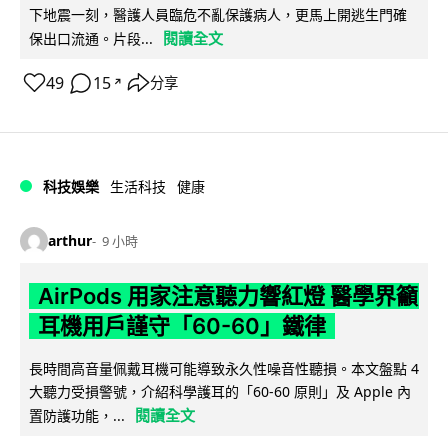
下地震一刻，醫護人員臨危不亂保護病人，更馬上開逃生門確
閱讀全文
保出口流通。片段...
49
15
分享
↗
科技娛樂
生活科技
健康
arthur
9 小時
AirPods 用家注意聽力響紅燈 醫學界籲
耳機用戶謹守「60-60」鐵律
長時間高音量佩戴耳機可能導致永久性噪音性聽損。本文盤點 4
大聽力受損警號，介紹科學護耳的「60-60 原則」及 Apple 內
閱讀全文
置防護功能，...