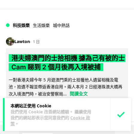
科技娛樂
生活娛樂
城中熱話
Lawton
1 日
港夫婦澳門的士拾相機 據為己有被的士
Cam 睇到 2 個月後再入境被捕
一對香港夫婦今年 5 月遊澳門乘的士拾獲他人遺留相機及電
池，拾遺不報並帶返香港自用。兩人本月 2 日經港珠澳大橋再
閱讀全文
次入境澳門時，被治安警察局...
本網站正使用 Cookie
548
75
分享
↗
我們使用 Cookie 改善網站體驗。 繼續使用
我們的網站即表示您同意我們的
Cookie 政
策
。