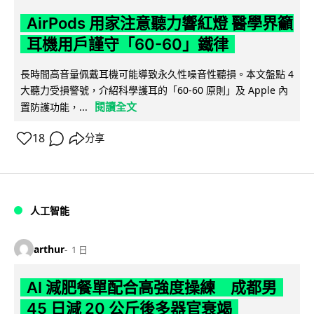
AirPods 用家注意聽力響紅燈 醫學界籲
耳機用戶謹守「60-60」鐵律
長時間高音量佩戴耳機可能導致永久性噪音性聽損。本文盤點 4
大聽力受損警號，介紹科學護耳的「60-60 原則」及 Apple 內
閱讀全文
置防護功能，...
18
分享
人工智能
arthur
1 日
AI 減肥餐單配合高強度操練 成都男
45 日減 20 公斤後多器官衰竭