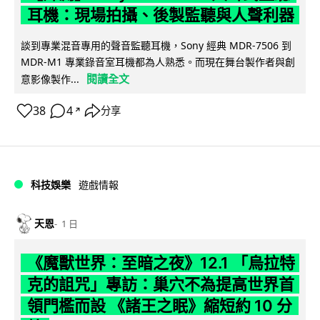
耳機：現場拍攝、後製監聽與人聲利器
談到專業混音專用的聲音監聽耳機，Sony 經典 MDR-7506 到
MDR-M1 專業錄音室耳機都為人熟悉。而現在舞台製作者與創
閱讀全文
意影像製作...
38
4
分享
↗
科技娛樂
遊戲情報
天恩
1 日
《魔獸世界：至暗之夜》12.1 「烏拉特
克的詛咒」專訪：巢穴不為提高世界首
領門檻而設 《諸王之眠》縮短約 10 分