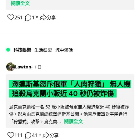
閱讀全文
251
1
分享
↗
科技娛樂
生活娛樂
城中熱話
Lawton
1 日
澤連斯基怒斥俄軍「人肉狩獵」 無人機
追殺烏克蘭小販近 40 秒仍被炸傷
烏克蘭克爾松一名 52 歲小販被俄軍無人機追擊近 40 秒後被炸
傷，影片由烏克蘭總統澤連斯基公開。他直斥俄軍對平民進行
閱讀全文
「狩獵式」攻擊，烏克蘭...
111
41
分享
↗