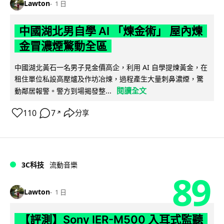
Lawton
1 日
中國湖北男自學 AI 「煉金術」 屋內煉
金冒濃煙驚動全區
中國湖北黃石一名男子見金價高企，利用 AI 自學提煉黃金，在
租住單位私設高壓爐及作坊冶煉，過程產生大量刺鼻濃煙，驚
閱讀全文
動鄰居報警。警方到場揭發整...
110
7
分享
↗
3C科技
流動音樂
89
Lawton
1 日
【評測】Sony IER-M500 入耳式監聽