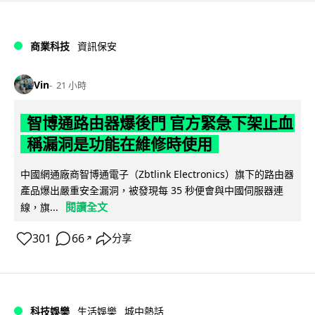
商業科技
資訊保安
Vin
21 小時
智博通路由器爆後門 官方緊急下架止血
稱漏洞是功能在維修時使用
中國網通廠商智博通電子（Zbtlink Electronics）旗下的路由器
產品爆出嚴重安全漏洞，被發現每 35 秒便會與中國伺服器連
閱讀全文
線，旗...
301
66
分享
↗
科技娛樂
生活娛樂
城中熱話