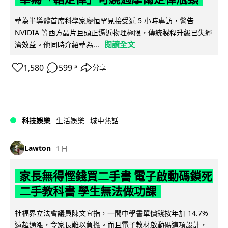
華為半導體首席科學家廖恒罕見接受近 5 小時專訪，警告
NVIDIA 等西方晶片巨頭正逼近物理極限，傳統製程升級已失經
閱讀全文
濟效益。他同時介紹華為...
1,580
599
分享
↗
科技娛樂
生活娛樂
城中熱話
Lawton
1 日
家長無得慳錢買二手書 電子啟動碼鎖死
二手教科書 學生無法做功課
社福界立法會議員陳文宜指，一間中學書單價錢按年加 14.7%
遠超通漲，令家長難以負擔。而且電子教材啟動碼這項設計，