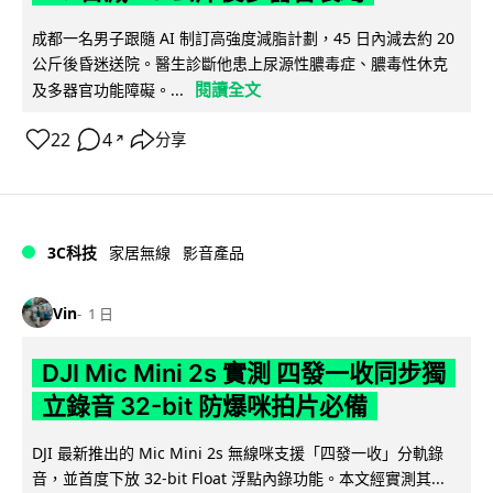
成都一名男子跟隨 AI 制訂高強度減脂計劃，45 日內減去約 20
公斤後昏迷送院。醫生診斷他患上尿源性膿毒症、膿毒性休克
閱讀全文
及多器官功能障礙。...
22
4
分享
↗
3C科技
家居無線
影音產品
Vin
1 日
DJI Mic Mini 2s 實測 四發一收同步獨
立錄音 32-bit 防爆咪拍片必備
DJI 最新推出的 Mic Mini 2s 無線咪支援「四發一收」分軌錄
音，並首度下放 32-bit Float 浮點內錄功能。本文經實測其...