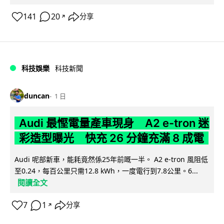
141
20
分享
↗
科技娛樂
科技新聞
duncan
1 日
Audi 最慳電量產車現身 A2 e-tron 迷
彩造型曝光 快充 26 分鐘充滿 8 成電
Audi 呢部新車，能耗竟然係25年前嘅一半。 A2 e-tron 風阻低
至0.24，每百公里只需12.8 kWh，一度電行到7.8公里。6...
閱讀全文
7
1
分享
↗