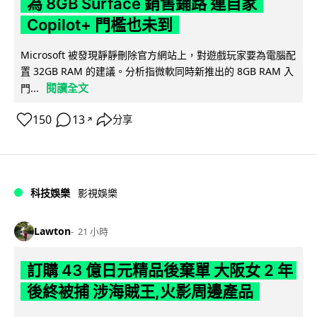
為 8GB Surface 銷售鋪路 連自家
Copilot+ 門檻也未到
Microsoft 被發現靜靜刪除官方網站上，對遊戲玩家要為電腦配
置 32GB RAM 的建議。分析指微軟同時新推出的 8GB RAM 入
閱讀全文
門...
150
13
分享
↗
科技娛樂
影視娛樂
Lawton
21 小時
訂購 43 億日元精品後棄單 大阪女 2 年
後終被捕 涉海賊王,火影周邊產品