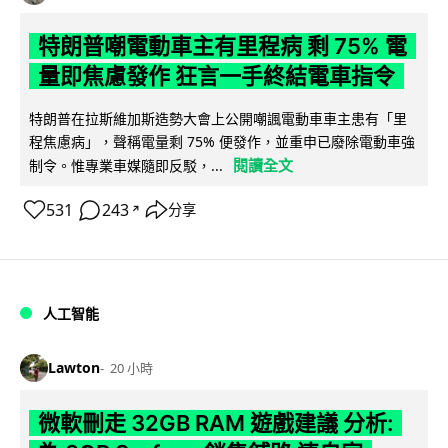
特朗普嘲電動車主有里程病 剩 75% 電
量即焦慮發作 狂言一手終結電車指令
特朗普在拉斯維加斯造勢大會上公開嘲諷電動車車主患有「里
程焦慮病」，聲稱電量剩 75% 便發作，並重申已廢除電動車強
閱讀全文
制令。惟專業車媒隨即反駁，...
531
243
分享
↗
人工智能
Lawton
20 小時
微軟刪走 32GB RAM 遊戲建議 分析: