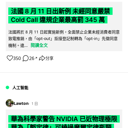
法國 8 月 11 日出新例 未經同意嚴禁
Cold Call 違規企業最高罰 345 萬
法國將於 8 月 11 日起實施新例，全面禁止企業未經消費者同意
致電推銷，由「opt-out」拒接登記制轉為「opt-in」先徵同意
閱讀全文
機制。違...
350
26
分享
↗
人工智能
Lawton
1 日
華為科學家警告 NVIDIA 已近物理極限
華為「韜定律」可繞過摩爾定律瓶頸