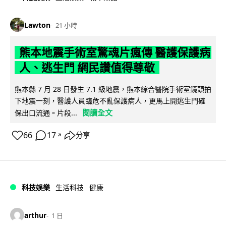
Lawton
21 小時
熊本地震手術室驚魂片瘋傳 醫護保護病
人、逃生門 網民讚值得尊敬
熊本縣 7 月 28 日發生 7.1 級地震，熊本綜合醫院手術室鏡頭拍
下地震一刻，醫護人員臨危不亂保護病人，更馬上開逃生門確
閱讀全文
保出口流通。片段...
66
17
分享
↗
科技娛樂
生活科技
健康
arthur
1 日