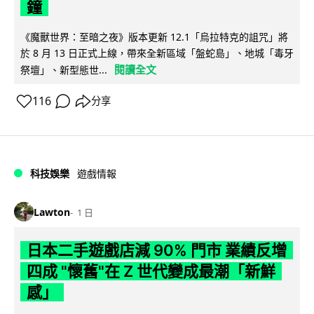
鐘
《魔獸世界：至暗之夜》版本更新 12.1「烏拉特克的詛咒」將
於 8 月 13 日正式上線，帶來全新區域「盤蛇島」、地城「毒牙
閱讀全文
祭壇」、新型態世...
116
分享
科技娛樂
遊戲情報
Lawton
1 日
日本二手遊戲店減 90% 門市 業績反增
四成 "懷舊"在 Z 世代變成最潮「新鮮
感」