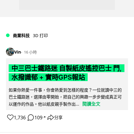
商業科技
3D 打印
Vin
16 小時
中三巴士鐵路迷 自製紙皮遙控巴士 門,
水撥識郁 + 實時GPS報站
如果你熱愛一件事，你會熱愛到怎樣的程度？一位就讀中三的
巴士鐵路迷，選擇由零開始，把自己的興趣一步步變成真正可
閱讀全文
以運作的作品。他以紙皮親手製作出...
1,736
109
分享
↗