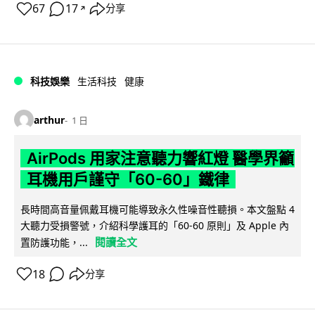
67
17
分享
↗
科技娛樂
生活科技
健康
arthur
1 日
AirPods 用家注意聽力響紅燈 醫學界籲
耳機用戶謹守「60-60」鐵律
長時間高音量佩戴耳機可能導致永久性噪音性聽損。本文盤點 4
大聽力受損警號，介紹科學護耳的「60-60 原則」及 Apple 內
閱讀全文
置防護功能，...
18
分享