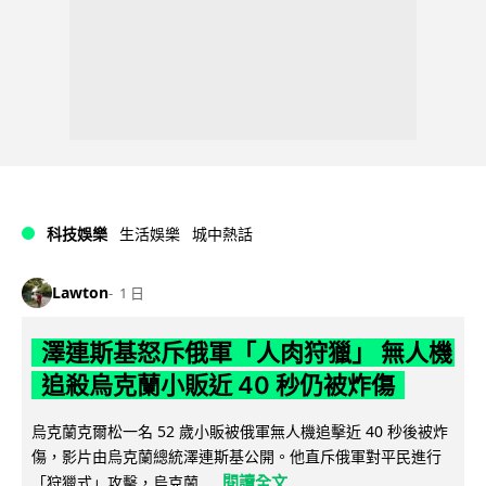
科技娛樂
生活娛樂
城中熱話
Lawton
1 日
澤連斯基怒斥俄軍「人肉狩獵」 無人機
追殺烏克蘭小販近 40 秒仍被炸傷
烏克蘭克爾松一名 52 歲小販被俄軍無人機追擊近 40 秒後被炸
傷，影片由烏克蘭總統澤連斯基公開。他直斥俄軍對平民進行
閱讀全文
「狩獵式」攻擊，烏克蘭...