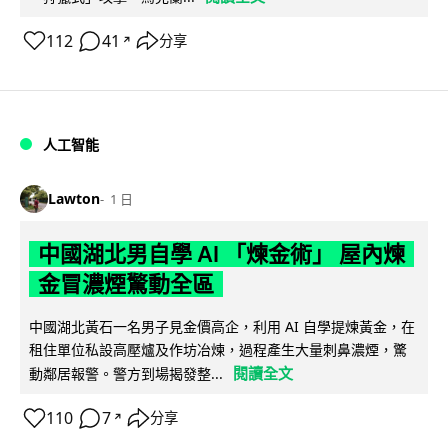
112
41
分享
↗
人工智能
Lawton
1 日
中國湖北男自學 AI 「煉金術」 屋內煉
金冒濃煙驚動全區
中國湖北黃石一名男子見金價高企，利用 AI 自學提煉黃金，在
租住單位私設高壓爐及作坊冶煉，過程產生大量刺鼻濃煙，驚
閱讀全文
動鄰居報警。警方到場揭發整...
110
7
分享
↗