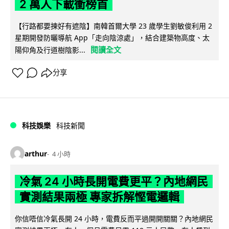
2 萬人下載衝榜首
【行路都要揀好有遮陰】南韓首爾大學 23 歲學生劉敏俊利用 2
星期開發防曬導航 App「走向陰涼處」，結合建築物高度、太
閱讀全文
陽仰角及行道樹陰影...
分享
科技娛樂
科技新聞
arthur
4 小時
冷氣 24 小時長開電費更平？內地網民
實測結果兩極 專家拆解慳電邏輯
你信唔信冷氣長開 24 小時，電費反而平過開開關關？內地網民