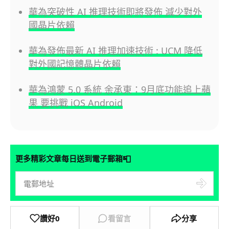
華為突破性 AI 推理技術即將發佈 減少對外
國晶片依賴
華為發佈最新 AI 推理加速技術 : UCM 降低
對外國記憶體晶片依賴
華為鴻蒙 5.0 系統 余承東：9月底功能追上蘋
果 要挑戰 iOS Android
📮
更多精彩文章每日送到電子郵箱
讚好
0
看留言
分享