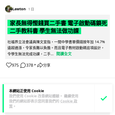
Lawton
1 日
家長無得慳錢買二手書 電子啟動碼鎖死
二手教科書 學生無法做功課
社福界立法會議員陳文宜指，一間中學書單價錢按年加 14.7%
遠超通漲，令家長難以負擔。而且電子教材啟動碼這項設計，
閱讀全文
令學生無法完成功課，二手...
975
378
分享
↗
本網站正使用 Cookie
科技娛樂
遊戲情報
我們使用 Cookie 改善網站體驗。 繼續使用
我們的網站即表示您同意我們的
Cookie 政
Lawton
2 日
策
。