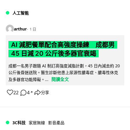
人工智能
arthur
1 日
AI 減肥餐單配合高強度操練 成都男
45 日減 20 公斤後多器官衰竭
成都一名男子跟隨 AI 制訂高強度減脂計劃，45 日內減去約 20
公斤後昏迷送院。醫生診斷他患上尿源性膿毒症、膿毒性休克
閱讀全文
及多器官功能障礙。...
22
4
分享
↗
3C科技
家居無線
影音產品