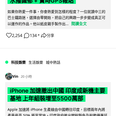
水撥識郁 + 實時GPS報站
如果你熱愛一件事，你會熱愛到怎樣的程度？一位就讀中三的
巴士鐵路迷，選擇由零開始，把自己的興趣一步步變成真正可
閱讀全文
以運作的作品。他以紙皮親手製作出...
2,254
134
分享
↗
科技娛樂
生活娛樂
城中熱話
Vin
20 小時
iPhone 加速撤出中國 印度成新機主要
基地 上年組裝增至5500萬部
Apple 加速將 iPhone 生產線由中國轉往印度，目標兩年內將
產量最高 50% 移至當地。印度政府推出關稅豁免及稅務優惠延