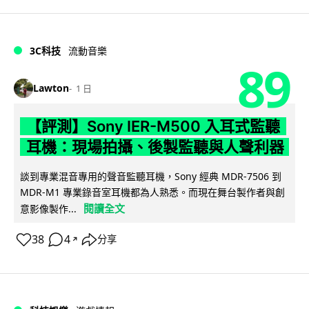
3C科技
流動音樂
89
Lawton
1 日
【評測】Sony IER-M500 入耳式監聽
耳機：現場拍攝、後製監聽與人聲利器
談到專業混音專用的聲音監聽耳機，Sony 經典 MDR-7506 到
MDR-M1 專業錄音室耳機都為人熟悉。而現在舞台製作者與創
閱讀全文
意影像製作...
38
4
分享
↗