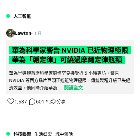
人工智能
Lawton
1 日
華為科學家警告 NVIDIA 已近物理極限
華為「韜定律」可繞過摩爾定律瓶頸
華為半導體首席科學家廖恒罕見接受近 5 小時專訪，警告
NVIDIA 等西方晶片巨頭正逼近物理極限，傳統製程升級已失經
閱讀全文
濟效益。他同時介紹華為...
1,587
601
分享
↗
科技娛樂
生活娛樂
城中熱話