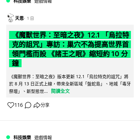
科技娛樂
遊戲情報
天恩
1 日
《魔獸世界：至暗之夜》12.1 「烏拉特
克的詛咒」專訪：巢穴不為提高世界首
領門檻而設 《諸王之眠》縮短約 10 分
鐘
《魔獸世界：至暗之夜》版本更新 12.1「烏拉特克的詛咒」將
於 8 月 13 日正式上線，帶來全新區域「盤蛇島」、地城「毒牙
閱讀全文
祭壇」、新型態世...
116
分享
科技娛樂
遊戲情報