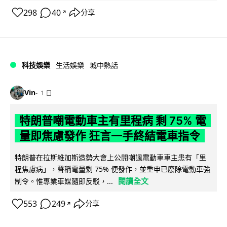
298
40
分享
↗
科技娛樂
生活娛樂
城中熱話
Vin
1 日
特朗普嘲電動車主有里程病 剩 75% 電
量即焦慮發作 狂言一手終結電車指令
特朗普在拉斯維加斯造勢大會上公開嘲諷電動車車主患有「里
程焦慮病」，聲稱電量剩 75% 便發作，並重申已廢除電動車強
閱讀全文
制令。惟專業車媒隨即反駁，...
553
249
分享
↗