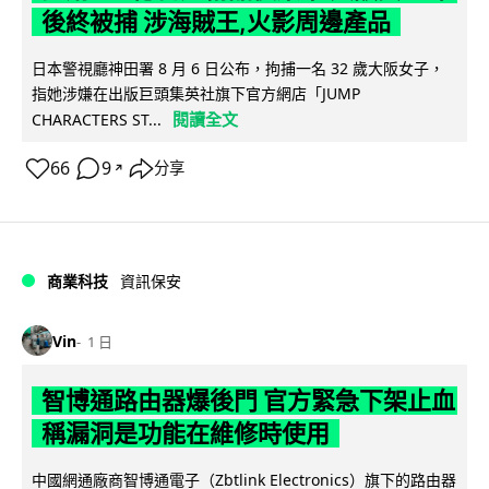
後終被捕 涉海賊王,火影周邊產品
日本警視廳神田署 8 月 6 日公布，拘捕一名 32 歲大阪女子，
指她涉嫌在出版巨頭集英社旗下官方網店「JUMP
閱讀全文
CHARACTERS ST...
66
9
分享
↗
商業科技
資訊保安
Vin
1 日
智博通路由器爆後門 官方緊急下架止血
稱漏洞是功能在維修時使用
中國網通廠商智博通電子（Zbtlink Electronics）旗下的路由器