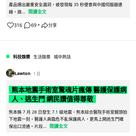
產品爆出嚴重安全漏洞，被發現每 35 秒便會與中國伺服器連
閱讀全文
線，旗...
316
69
分享
↗
科技娛樂
生活娛樂
城中熱話
Lawton
1 日
熊本地震手術室驚魂片瘋傳 醫護保護病
人、逃生門 網民讚值得尊敬
熊本縣 7 月 28 日發生 7.1 級地震，熊本綜合醫院手術室鏡頭拍
下地震一刻，醫護人員臨危不亂保護病人，更馬上開逃生門確
閱讀全文
保出口流通。片段...