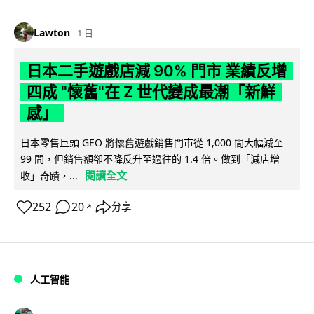
Lawton
1 日
日本二手遊戲店減 90% 門市 業績反增
四成 "懷舊"在 Z 世代變成最潮「新鮮
感」
日本零售巨頭 GEO 將懷舊遊戲銷售門市從 1,000 間大幅減至
99 間，但銷售額卻不降反升至過往的 1.4 倍。做到「減店增
閱讀全文
收」奇蹟，...
252
20
分享
↗
人工智能