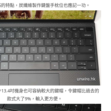
巧的特點，炭纖維製作鍵盤手枕位也應記一功。
13.4吋機身也可容納較大的鍵帽，令鍵帽比過去的
款式大了9%，輸入更方便。