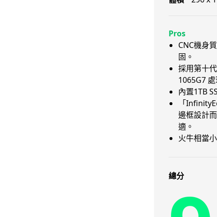
Pros
CNC機身
固。
採用第十代 In
1065G7 
內置1TB S
「Infini
邊框設計而
適。
火牛相當小
總分