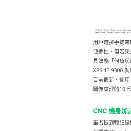
用戶選擇手提電
便攜性，但若果
具效能「何魚與熊掌
XPS 13 9
目前最新、使用 10n
圖像處理的10 代 
CNC
機身加
筆者提到輕細是