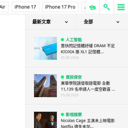
Air
iPhone 17
iPhone 17 Pro
AirPods Pro 3
Ap
最新文章
全部
人工智能
靠快閃記憶體紓緩 DRAM 不足
KIOXIA 推 XL1 記憶體...
05.08.2026
資訊保安
東華學院誤發取錄電郵 全數
11,139 名申請人一度空歡喜 ...
05.08.2026
影視娛樂
Nicolas Cage 主演未上映電影
Netflix 遺失未加...