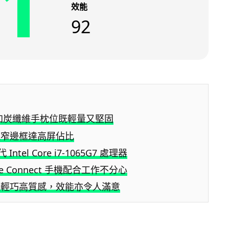
1
效能
92
身加炭纖維手枕位既輕量又堅固
極窄邊框達高屏佔比
 Intel Core i7-1065G7 處理器
bile Connect 手機配合工作不分心
體輕巧高質感，效能亦令人滿意