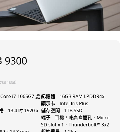
3 9300
86 1836）
l Core i7-1065G7 處
記憶體
16GB RAM LPDDR4x
顯示卡
Intel Iris Plus
格
13.4 吋 1920 x
儲存空間
1TB SSD
s
端子
耳機 / 咪高峰插孔、Micro
SD slot x 1、Thunderbolt™ 3x2
199 x 14.8 mm
起始重量
1.2kg