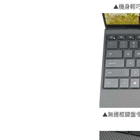
▲機身輕
▲無邊框鍵盤令