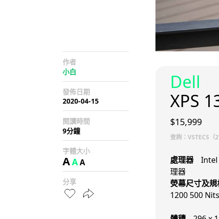
作者
小白
Dell
發佈日期
XPS 1
2020-04-15
$15,999
閱讀時間
9分鐘
查詢：VSTECS（27
字體大小
A
處理器
Inte
A
A
理器
分享
熒幕尺寸及規
1200 500 Nit
體積
296 x 