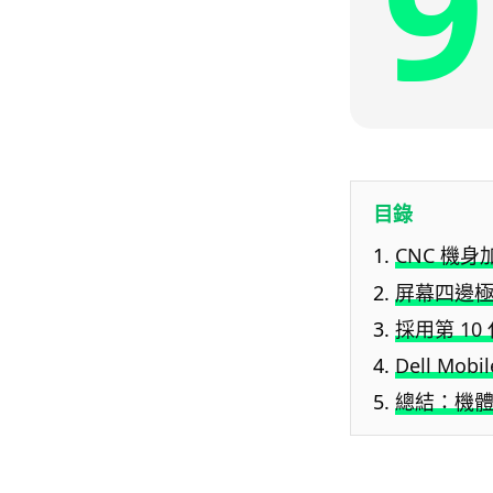
9
目錄
CNC 機
屏幕四邊
採用第 10 代
Dell Mo
總結：機