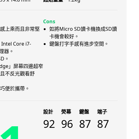
Cons
質感上乘而且非常堅
如將Micro SD讀卡機換成SD讀
卡機會較好。
tel Core i7-
鍵盤打字手感有進步空間。
處理器。
SD。
tyEdge」屏幕四邊超窄
且不反光觀看舒
巧便於攜帶。
設計
熒幕
鍵盤
端子
92
96
87
87