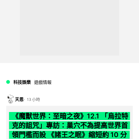
科技娛樂
遊戲情報
天恩
13 小時
《魔獸世界：至暗之夜》12.1 「烏拉特
克的詛咒」專訪：巢穴不為提高世界首
領門檻而設 《諸王之眠》縮短約 10 分