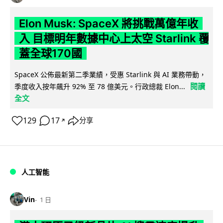
Elon Musk: SpaceX 將挑戰萬億年收
入 目標明年數據中心上太空 Starlink 覆
蓋全球170國
SpaceX 公佈最新第二季業績，受惠 Starlink 與 AI 業務帶動，
閱讀
季度收入按年飆升 92% 至 78 億美元。行政總裁 Elon...
全文
129
17
分享
↗
人工智能
Vin
1 日