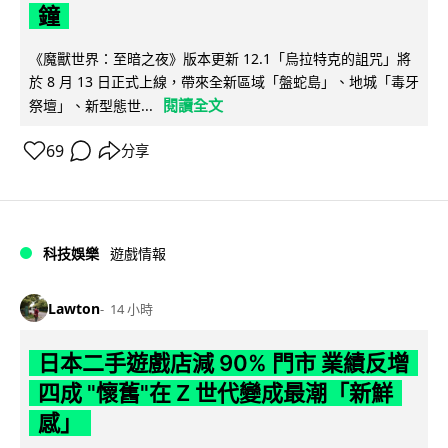
鐘
《魔獸世界：至暗之夜》版本更新 12.1「烏拉特克的詛咒」將
於 8 月 13 日正式上線，帶來全新區域「盤蛇島」、地城「毒牙
閱讀全文
祭壇」、新型態世...
69
分享
科技娛樂
遊戲情報
Lawton
14 小時
日本二手遊戲店減 90% 門市 業績反增
四成 "懷舊"在 Z 世代變成最潮「新鮮
感」