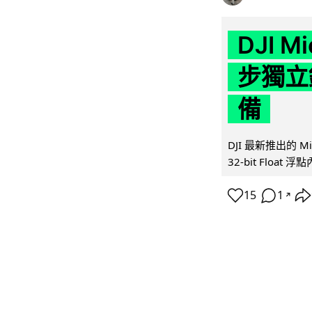
DJI M
步獨立錄
備
DJI 最新推出的 
32-bit Float
15
1
↗