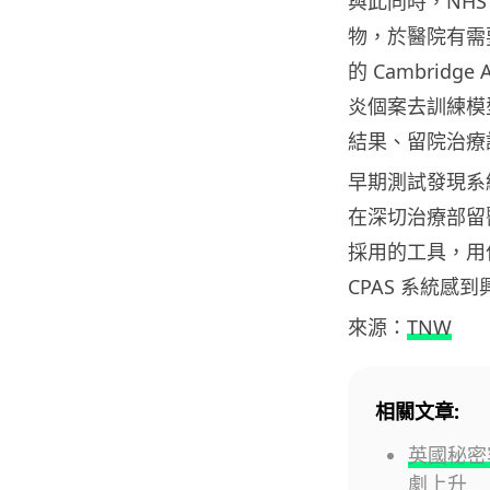
與此同時，NH
物，於醫院有需
的 Cambrid
炎個案去訓練模
結果、留院治療
早期測試發現系
在深切治療部留醫
採用的工具，用
CPAS 系統
來源：
TNW
相關文章:
英國秘密
劇上升