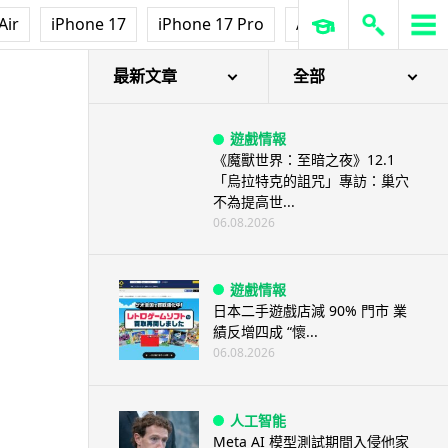
【評測】Sony IER-M500 入耳式
Air
iPhone 17
iPhone 17 Pro
AirPods Pro 3
Ap
監聽耳機：現場拍攝、後製監
聽...
06.08.2026
最新文章
全部
遊戲情報
《魔獸世界：至暗之夜》12.1
「烏拉特克的詛咒」專訪：巢穴
不為提高世...
06.08.2026
遊戲情報
日本二手遊戲店減 90% 門市 業
績反增四成 “懷...
06.08.2026
人工智能
Meta AI 模型測試期間入侵他家