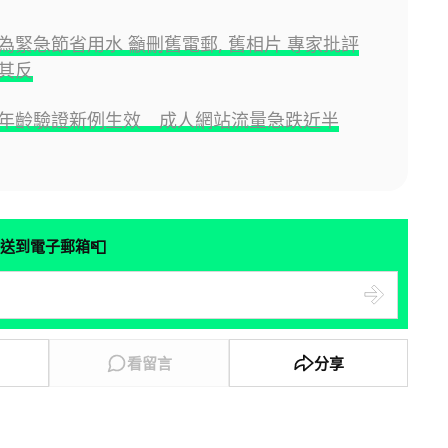
為緊急節省用水 籲刪舊電郵, 舊相片 專家批評
其反
年齡驗證新例生效 成人網站流量急跌近半
📮
送到電子郵箱
看留言
分享