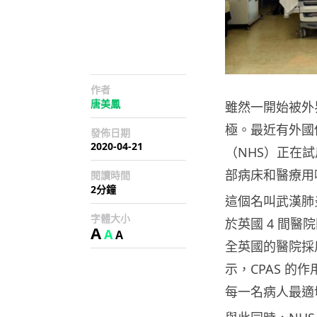
作者
唐美鳳
雖然一開始被外
極。最近有外國
發佈日期
2020-04-21
（NHS）正在
部病床和醫療用
閱讀時間
2分鐘
這個名叫武漢肺
字體大小
於英國 4 間
A
A
A
全英國的醫院採用。
示，CPAS 
每一名病人最適