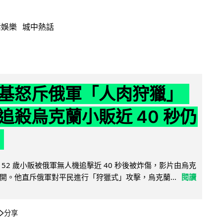
活娛樂
城中熱話
基怒斥俄軍「人肉狩獵」
追殺烏克蘭小販近 40 秒仍
52 歲小販被俄軍無人機追擊近 40 秒後被炸傷，影片由烏克
開。他直斥俄軍對平民進行「狩獵式」攻擊，烏克蘭...
閱讀
分享