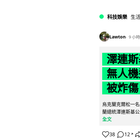
科技娛樂
生
Lawton
9 小時
澤連斯
無人機
被炸傷
烏克蘭克爾松一名 
蘭總統澤連斯基公
全文
38
12
↗