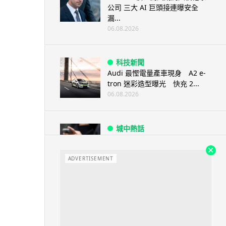
公司 三大 AI 巨頭接連曝安全
漏...
06.08.2026
科技新聞
Audi 最慳電量產車現身 A2 e-
tron 迷彩造型曝光 快充 2...
06.08.2026
城中熱話
法國 8 月 11 日出新例 未經同意
嚴禁 Cold Call 違規企...
ADVERTISEMENT
06.08.2026
人工智能
華為科學家警告 NVIDIA 已近物
理極限 華為「韜定律」可繞過