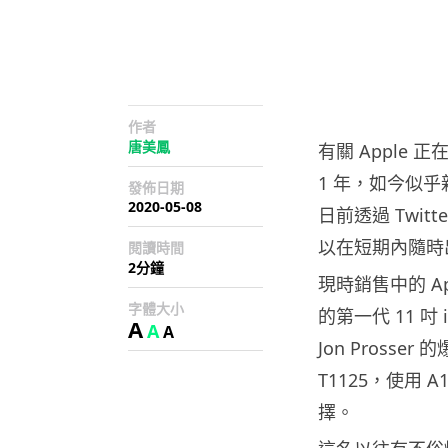
作者
唐美鳳
有關 Apple 
1 年，如今似乎新機
發佈日期
2020-05-08
日前透過 Twitt
以在短期內隨時
閱讀時間
2分鐘
現時銷售中的 App
字體大小
的第一代 11 吋 i
A
A
A
Jon Prosser
T1125，使用 A
擇。