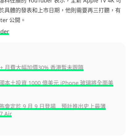
績的 YouTuber 表示，全新 Apple TV 4K 可
於具體的發表和上市日期，他則需要再三打聽，有
ter 公開。
ider
 TV+ 月費大幅加價30% 香港暫未跟隨
 美國本土投資 1000 億美元 iPhone 玻璃將全面美
 發佈會定於 9 月 9 日登場 預計推出史上最薄
7 Air