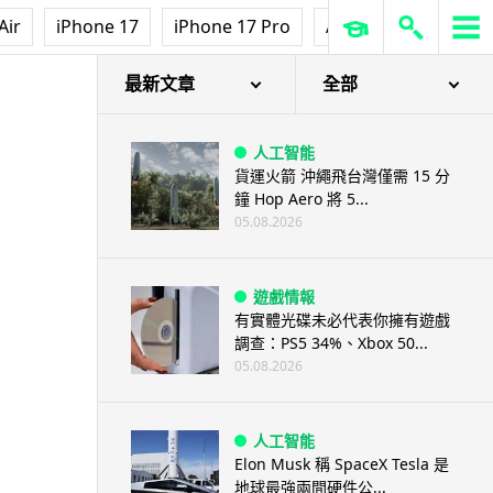
Air
iPhone 17
iPhone 17 Pro
AirPods Pro 3
Ap
最新文章
全部
人工智能
貨運火箭 沖繩飛台灣僅需 15 分
鐘 Hop Aero 將 5...
05.08.2026
遊戲情報
有實體光碟未必代表你擁有遊戲
調查：PS5 34%、Xbox 50...
05.08.2026
人工智能
Elon Musk 稱 SpaceX Tesla 是
地球最強兩間硬件公...