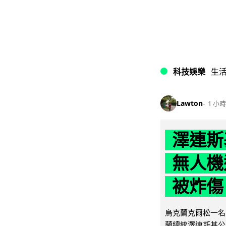
科技娛樂
生
Lawton
1 小時
澤連斯
無人機
被炸傷
烏克蘭克爾松一名 
蘭總統澤連斯基公