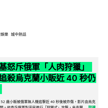
活娛樂
城中熱話
基怒斥俄軍「人肉狩獵」
追殺烏克蘭小販近 40 秒仍
52 歲小販被俄軍無人機追擊近 40 秒後被炸傷，影片由烏克
開。他直斥俄軍對平民進行「狩獵式」攻擊，烏克蘭...
閱讀