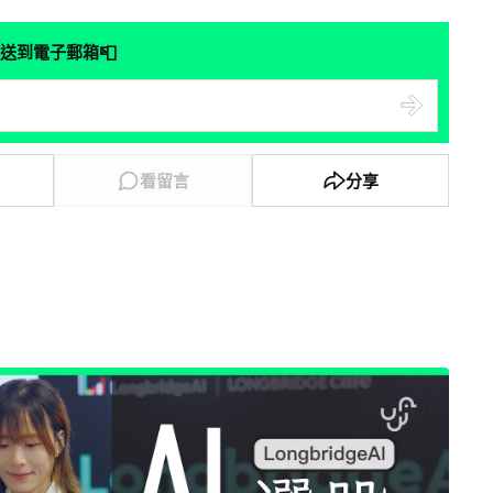
📮
送到電子郵箱
看留言
分享