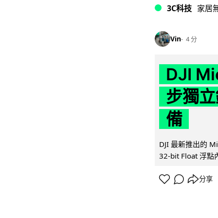
3C科技
家居
Vin
4 分
DJI M
步獨立錄
備
DJI 最新推出的 
32-bit Float
分享