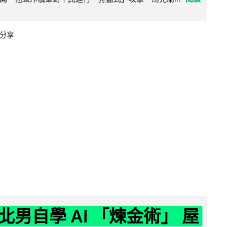
分享
北男自學 AI 「煉金術」 屋