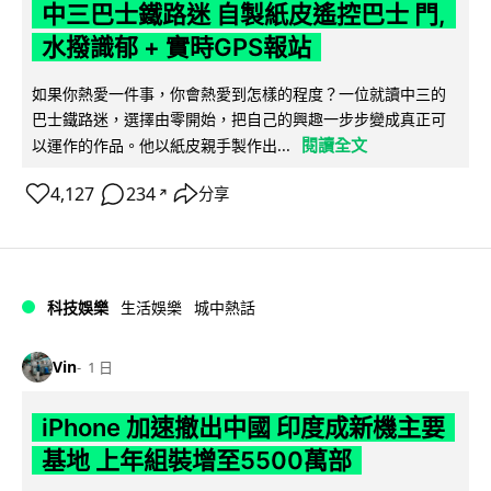
中三巴士鐵路迷 自製紙皮遙控巴士 門,
水撥識郁 + 實時GPS報站
如果你熱愛一件事，你會熱愛到怎樣的程度？一位就讀中三的
巴士鐵路迷，選擇由零開始，把自己的興趣一步步變成真正可
閱讀全文
以運作的作品。他以紙皮親手製作出...
4,127
234
分享
↗
科技娛樂
生活娛樂
城中熱話
Vin
1 日
iPhone 加速撤出中國 印度成新機主要
基地 上年組裝增至5500萬部