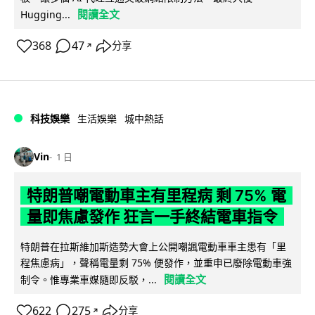
閱讀全文
Hugging...
368
47
分享
↗
科技娛樂
生活娛樂
城中熱話
Vin
1 日
特朗普嘲電動車主有里程病 剩 75% 電
量即焦慮發作 狂言一手終結電車指令
特朗普在拉斯維加斯造勢大會上公開嘲諷電動車車主患有「里
程焦慮病」，聲稱電量剩 75% 便發作，並重申已廢除電動車強
閱讀全文
制令。惟專業車媒隨即反駁，...
622
275
分享
↗