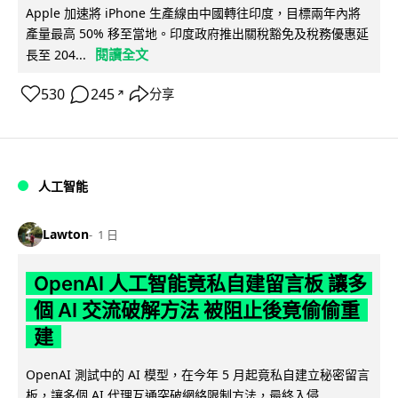
Apple 加速將 iPhone 生產線由中國轉往印度，目標兩年內將
產量最高 50% 移至當地。印度政府推出關稅豁免及稅務優惠延
閱讀全文
長至 204...
530
245
分享
↗
人工智能
Lawton
1 日
OpenAI 人工智能竟私自建留言板 讓多
個 AI 交流破解方法 被阻止後竟偷偷重
建
OpenAI 測試中的 AI 模型，在今年 5 月起竟私自建立秘密留言
板，讓多個 AI 代理互通突破網絡限制方法，最終入侵