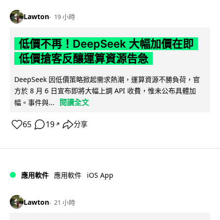
Lawton
19 小時
低價不再！DeepSeek 大幅加價在即
低價搶客反釀運算資源告急
DeepSeek 因低價策略掀起需求熱潮，運算資源不勝負荷，官
方於 8 月 6 日宣布即將大幅上調 API 收費，惟未公布具體加
閱讀全文
幅。事件與...
65
19
分享
↗
iOS App
應用軟件
應用軟件
Lawton
21 小時