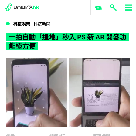
WWDC 2026
GenAI 與雲端科技專區
ERP 與商業 AI
一拍自動「退地」秒入 PS 新 AR 開發功能極方便
科技娛樂
科技新聞
一拍自動「退地」秒入 PS 新 AR 開發功
能極方便
作者
發佈日期
閱讀時間