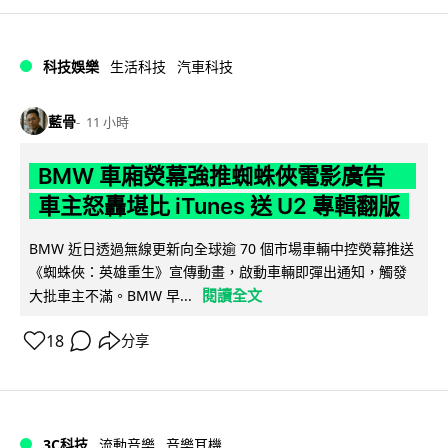
科技娛樂
生活科技
汽車科技
藍骨
11 小時
BMW 車廂熒幕強推蜘蛛俠電影廣告
車主怒轟堪比 iTunes 送 U2 專輯翻版
BMW 近日透過無線更新向全球逾 70 個市場車輛中控熒幕推送
《蜘蛛俠：英雄重生》宣傳動畫，啟動車輛即彈出通知，觸發
閱讀全文
大批車主不滿。BMW 早...
18
分享
3C科技
流動音樂
音樂耳機