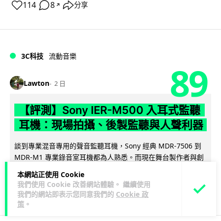
114
8
分享
↗
3C科技
流動音樂
89
Lawton
2 日
【評測】Sony IER-M500 入耳式監聽
耳機：現場拍攝、後製監聽與人聲利器
談到專業混音專用的聲音監聽耳機，Sony 經典 MDR-7506 到
MDR-M1 專業錄音室耳機都為人熟悉。而現在舞台製作者與創
閱讀全文
意影像製作...
本網站正使用 Cookie
我們使用 Cookie 改善網站體驗。 繼續使用
40
5
分享
↗
我們的網站即表示您同意我們的
Cookie 政
策
。