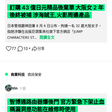
訂購 43 億日元精品後棄單 大阪女 2 年
後終被捕 涉海賊王,火影周邊產品
日本警視廳神田署 8 月 6 日公布，拘捕一名 32 歲大阪女子，
指她涉嫌在出版巨頭集英社旗下官方網店「JUMP
閱讀全文
CHARACTERS ST...
77
10
分享
↗
商業科技
資訊保安
Vin
1 日
智博通路由器爆後門 官方緊急下架止血
稱漏洞是功能在維修時使用