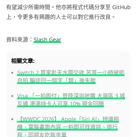
有望減少所需時間。他亦將程式代碼分享至 GitHub
上，令更多有興趣的人士可以對它進行改良。
資料來源：
Slash Gear
相關文章:
Switch 2 買家赴天水圍交收 苦等一小時被呃
自拍 騙徒回一個字「靚」後失蹤
Visa 「一拍即付」登陸深圳地鐵 大灣區 3 城
互通 港澳持卡人可享 10% 現金回贈
【WWDC 2026】 Apple「Siri AI」辨識相
機、電腦畫面內容 一拍即可找資訊、排行
程、同朋友吃飯夾單