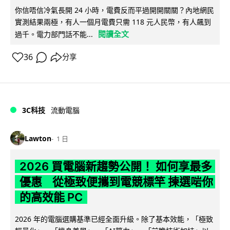
你信唔信冷氣長開 24 小時，電費反而平過開開關關？內地網民
實測結果兩極，有人一個月電費只需 118 元人民幣，有人飆到
閱讀全文
過千。電力部門話不能...
36
分享
3C科技
流動電腦
Lawton
1 日
2026 買電腦新趨勢公開！ 如何享最多
優惠 從極致便攜到電競標竿 揀選啱你
的高效能 PC
2026 年的電腦選購基準已經全面升級。除了基本效能，「極致