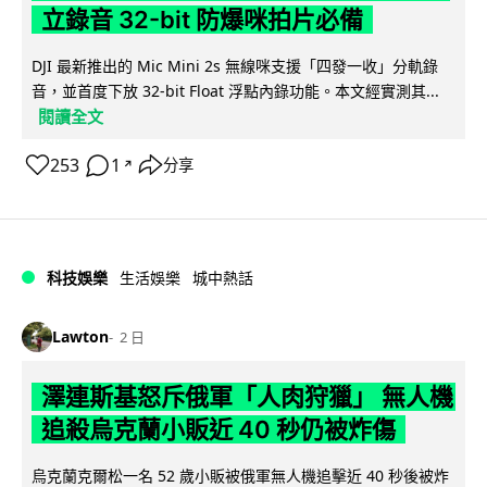
立錄音 32-bit 防爆咪拍片必備
DJI 最新推出的 Mic Mini 2s 無線咪支援「四發一收」分軌錄
音，並首度下放 32-bit Float 浮點內錄功能。本文經實測其...
閱讀全文
253
1
分享
↗
科技娛樂
生活娛樂
城中熱話
Lawton
2 日
澤連斯基怒斥俄軍「人肉狩獵」 無人機
追殺烏克蘭小販近 40 秒仍被炸傷
烏克蘭克爾松一名 52 歲小販被俄軍無人機追擊近 40 秒後被炸