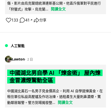
傷，影片由烏克蘭總統澤連斯基公開。他直斥俄軍對平民進行
閱讀全文
「狩獵式」攻擊，烏克蘭...
133
41
分享
↗
人工智能
Lawton
2 日
中國湖北男自學 AI 「煉金術」 屋內煉
金冒濃煙驚動全區
中國湖北黃石一名男子見金價高企，利用 AI 自學提煉黃金，在
租住單位私設高壓爐及作坊冶煉，過程產生大量刺鼻濃煙，驚
閱讀全文
動鄰居報警。警方到場揭發整...