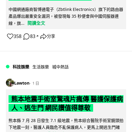
中國網通廠商智博通電子（Zbtlink Electronics）旗下的路由器
產品爆出嚴重安全漏洞，被發現每 35 秒便會與中國伺服器連
閱讀全文
線，旗...
358
83
分享
↗
科技娛樂
生活娛樂
城中熱話
Lawton
1 日
熊本地震手術室驚魂片瘋傳 醫護保護病
人、逃生門 網民讚值得尊敬
熊本縣 7 月 28 日發生 7.1 級地震，熊本綜合醫院手術室鏡頭拍
下地震一刻，醫護人員臨危不亂保護病人，更馬上開逃生門確