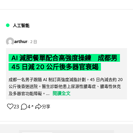
人工智能
arthur
2 日
AI 減肥餐單配合高強度操練 成都男
45 日減 20 公斤後多器官衰竭
成都一名男子跟隨 AI 制訂高強度減脂計劃，45 日內減去約 20
公斤後昏迷送院。醫生診斷他患上尿源性膿毒症、膿毒性休克
閱讀全文
及多器官功能障礙。...
23
4
分享
↗