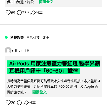
閱讀全文
保出口流通。片段...
69
23
分享
↗
科技娛樂
生活科技
健康
arthur
1 日
AirPods 用家注意聽力響紅燈 醫學界籲
耳機用戶謹守「60-60」鐵律
長時間高音量佩戴耳機可能導致永久性噪音性聽損。本文盤點 4
大聽力受損警號，介紹科學護耳的「60-60 原則」及 Apple 內
閱讀全文
置防護功能，...
20
分享