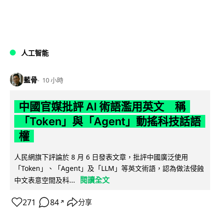
人工智能
藍骨
10 小時
中國官媒批評 AI 術語濫用英文 稱
「Token」與「Agent」動搖科技話語
權
人民網旗下評論於 8 月 6 日發表文章，批評中國廣泛使用
「Token」、「Agent」及「LLM」等英文術語，認為做法侵蝕
閱讀全文
中文表意空間及科...
271
84
分享
↗