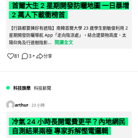
首爾大生 2 星期開發防曬地圖 一日暴增
2 萬人下載衝榜首
【行路都要揀好有遮陰】南韓首爾大學 23 歲學生劉敏俊利用 2
星期開發防曬導航 App「走向陰涼處」，結合建築物高度、太
閱讀全文
陽仰角及行道樹陰影...
81
3
分享
↗
科技娛樂
科技新聞
arthur
23 小時
冷氣 24 小時長開電費更平？內地網民
自測結果兩極 專家拆解慳電邏輯