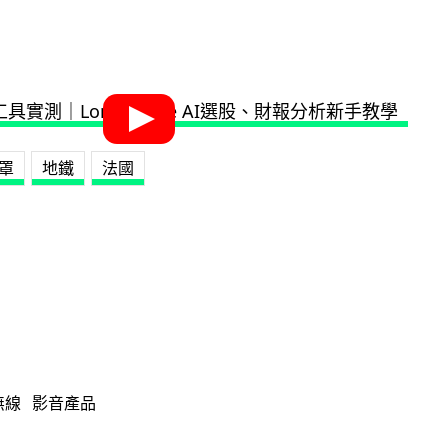
罩
地鐵
法國
無線
影音產品