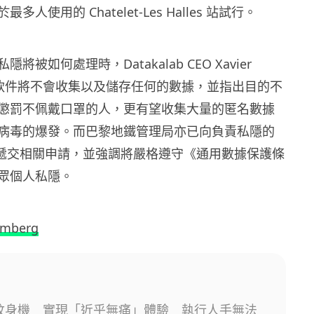
人使用的 Chatelet-Les Halles 站試行。
將被如何處理時，Datakalab CEO Xavier
就表示軟件將不會收集以及儲存任何的數據，並指出目的不
懲罰不佩戴口罩的人，更有望收集大量的匿名數據
病毒的爆發。而巴黎地鐵管理局亦已向負責私隱的
L 遞交相關申請，並強調將嚴格遵守《通用數據保護條
眾個人私隱。
omberg
I 紋身機 實現「近乎無痛」體驗 執行人手無法