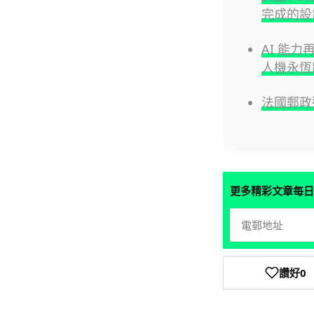
完成的設
AI 能力
人機永恆
法國郵政
更多精彩文章每日
讚好
0