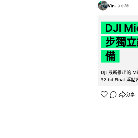
Vin
9 小時
DJI M
步獨立錄
備
DJI 最新推出的 
32-bit Float
分享