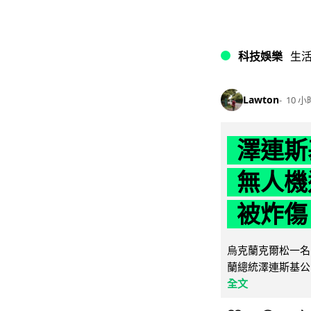
科技娛樂
生
Lawton
10 小
澤連斯
無人機
被炸傷
烏克蘭克爾松一名 
蘭總統澤連斯基公
全文