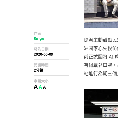
作者
Ringo
隨著主動鼓勵民
洲國家亦先後仿
發佈日期
2020-05-09
前正試圖將 A
有佩戴著口罩，最快
閱讀時間
2分鐘
站進行為期三個
字體大小
A
A
A