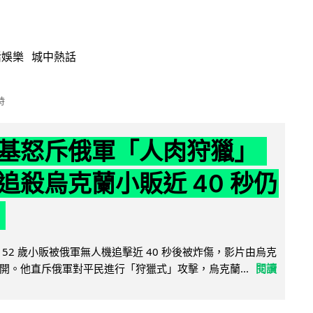
活娛樂
城中熱話
時
基怒斥俄軍「人肉狩獵」
追殺烏克蘭小販近 40 秒仍
52 歲小販被俄軍無人機追擊近 40 秒後被炸傷，影片由烏克
開。他直斥俄軍對平民進行「狩獵式」攻擊，烏克蘭...
閱讀