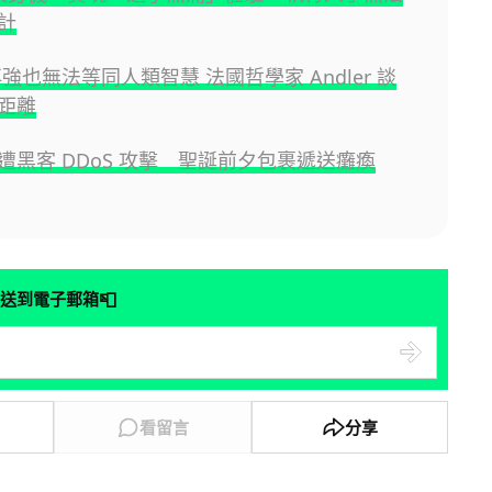
計
再強也無法等同人類智慧 法國哲學家 Andler 談
距離
遭黑客 DDoS 攻擊 聖誕前夕包裹遞送癱瘓
📮
送到電子郵箱
看留言
分享