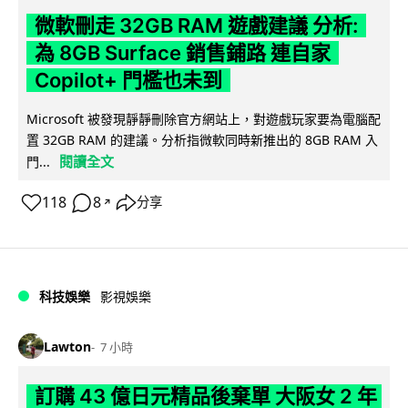
微軟刪走 32GB RAM 遊戲建議 分析:
為 8GB Surface 銷售鋪路 連自家
Copilot+ 門檻也未到
Microsoft 被發現靜靜刪除官方網站上，對遊戲玩家要為電腦配
置 32GB RAM 的建議。分析指微軟同時新推出的 8GB RAM 入
閱讀全文
門...
118
8
分享
↗
科技娛樂
影視娛樂
Lawton
7 小時
訂購 43 億日元精品後棄單 大阪女 2 年