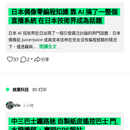
日本偶像零編程知識 靠 AI 搞了一整個
直播系統 在日本技術界成為話題
日本 AI 技術界近日出現了一個引發廣泛討論的熱門話題：日本
偶像前 Juice=Juice 成員宮本佳林在完全沒有編程經驗的情況
閱讀全文
下，僅憑藉與...
37
2
分享
↗
商業科技
3D 打印
Vin
2 小時
中三巴士鐵路迷 自製紙皮遙控巴士 門,
水撥識郁 + 實時GPS報站