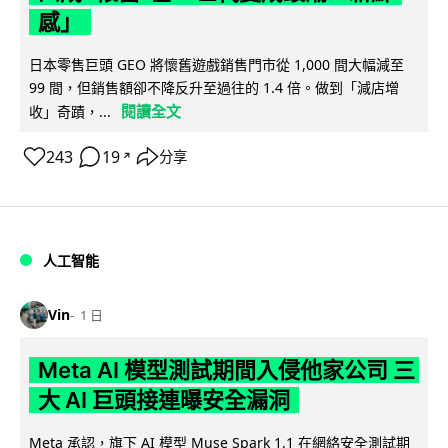
感」
日本零售巨頭 GEO 將懷舊遊戲銷售門市從 1,000 間大幅減至
99 間，但銷售額卻不降反升至過往的 1.4 倍。做到「減店增
閱讀全文
收」奇蹟，...
243
19
分享
↗
人工智能
Vin
1 日
Meta AI 模型測試期間入侵他家公司 三
大 AI 巨頭接連曝安全漏洞
Meta 承認，旗下 AI 模型 Muse Spark 1.1 在網絡安全測試期