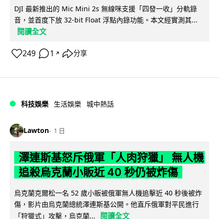
DJI 最新推出的 Mic Mini 2s 無線咪支援「四發一收」分軌錄
音，並首度下放 32-bit Float 浮點內錄功能。本文經實測其...
閱讀全文
249
1
分享
↗
科技娛樂
生活娛樂
城中熱話
Lawton
1 日
澤連斯基怒斥俄軍「人肉狩獵」 無人機
追殺烏克蘭小販近 40 秒仍被炸傷
烏克蘭克爾松一名 52 歲小販被俄軍無人機追擊近 40 秒後被炸
傷，影片由烏克蘭總統澤連斯基公開。他直斥俄軍對平民進行
閱讀全文
「狩獵式」攻擊，烏克蘭...