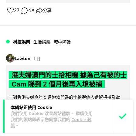
27
4
分享
↗
科技娛樂
生活娛樂
城中熱話
Lawton
1 日
港夫婦澳門的士拾相機 據為己有被的士
Cam 睇到 2 個月後再入境被捕
一對香港夫婦今年 5 月遊澳門乘的士拾獲他人遺留相機及電
池，拾遺不報並帶返香港自用。兩人本月 2 日經港珠澳大橋再
本網站正使用 Cookie
閱讀全文
次入境澳門時，被治安警察局...
我們使用 Cookie 改善網站體驗。 繼續使用
我們的網站即表示您同意我們的
Cookie 政
532
75
分享
↗
策
。