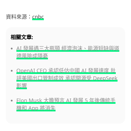
資料來源：
cnbc
相關文章:
AI 發展遇三大瓶頸 經濟泡沫、能源短缺與道
德風險成隱憂
OpenAI CEO 承認低估中國 AI 發展速度 批
評美國出口管制成效 承認開源受 DeepSeek
影響
Elon Musk 大膽預言 AI 發展 5 年後傳統手
機和 App 將消失