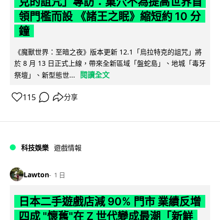
克的詛咒」專訪：巢穴不為提高世界首
領門檻而設 《諸王之眠》縮短約 10 分
鐘
《魔獸世界：至暗之夜》版本更新 12.1「烏拉特克的詛咒」將
於 8 月 13 日正式上線，帶來全新區域「盤蛇島」、地城「毒牙
閱讀全文
祭壇」、新型態世...
115
分享
科技娛樂
遊戲情報
Lawton
1 日
日本二手遊戲店減 90% 門市 業績反增
四成 "懷舊"在 Z 世代變成最潮「新鮮