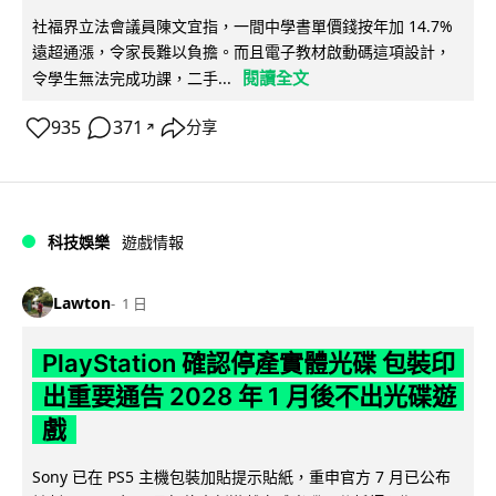
社福界立法會議員陳文宜指，一間中學書單價錢按年加 14.7%
遠超通漲，令家長難以負擔。而且電子教材啟動碼這項設計，
閱讀全文
令學生無法完成功課，二手...
935
371
分享
↗
科技娛樂
遊戲情報
Lawton
1 日
PlayStation 確認停產實體光碟 包裝印
出重要通告 2028 年 1 月後不出光碟遊
戲
Sony 已在 PS5 主機包裝加貼提示貼紙，重申官方 7 月已公布