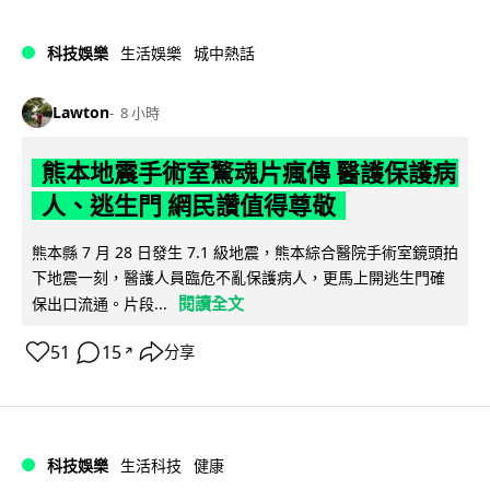
科技娛樂
生活娛樂
城中熱話
Lawton
8 小時
熊本地震手術室驚魂片瘋傳 醫護保護病
人、逃生門 網民讚值得尊敬
熊本縣 7 月 28 日發生 7.1 級地震，熊本綜合醫院手術室鏡頭拍
下地震一刻，醫護人員臨危不亂保護病人，更馬上開逃生門確
閱讀全文
保出口流通。片段...
51
15
分享
↗
科技娛樂
生活科技
健康