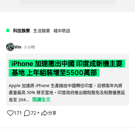
科技娛樂
生活娛樂
城中熱話
Vin
3 小時
iPhone 加速撤出中國 印度成新機主要
基地 上年組裝增至5500萬部
Apple 加速將 iPhone 生產線由中國轉往印度，目標兩年內將
產量最高 50% 移至當地。印度政府推出關稅豁免及稅務優惠延
閱讀全文
長至 204...
171
72
分享
↗