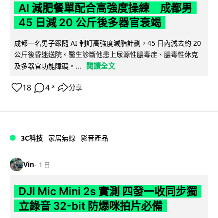
AI 減肥餐單配合高強度操練 成都男
45 日減 20 公斤後多器官衰竭
成都一名男子跟隨 AI 制訂高強度減脂計劃，45 日內減去約 20
公斤後昏迷送院。醫生診斷他患上尿源性膿毒症、膿毒性休克
閱讀全文
及多器官功能障礙。...
18
4
分享
↗
3C科技
家居無線
影音產品
Vin
1 日
DJI Mic Mini 2s 實測 四發一收同步獨
立錄音 32-bit 防爆咪拍片必備