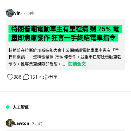
Vin
7 小時
特朗普嘲電動車主有里程病 剩 75% 電
量即焦慮發作 狂言一手終結電車指令
特朗普在拉斯維加斯造勢大會上公開嘲諷電動車車主患有「里
程焦慮病」，聲稱電量剩 75% 便發作，並重申已廢除電動車強
閱讀全文
制令。惟專業車媒隨即反駁，...
386
151
分享
↗
人工智能
Lawton
7 小時