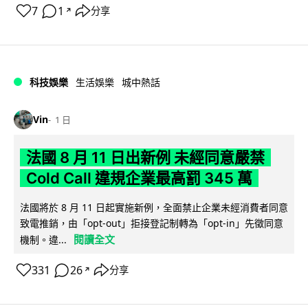
7
1
分享
↗
科技娛樂
生活娛樂
城中熱話
Vin
1 日
法國 8 月 11 日出新例 未經同意嚴禁
Cold Call 違規企業最高罰 345 萬
法國將於 8 月 11 日起實施新例，全面禁止企業未經消費者同意
致電推銷，由「opt-out」拒接登記制轉為「opt-in」先徵同意
閱讀全文
機制。違...
331
26
分享
↗