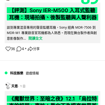
【評測】Sony IER-M500 入耳式監聽
耳機：現場拍攝、後製監聽與人聲利器
談到專業混音專用的聲音監聽耳機，Sony 經典 MDR-7506 到
MDR-M1 專業錄音室耳機都為人熟悉。而現在舞台製作者與創
閱讀全文
意影像製作...
36
4
分享
↗
科技娛樂
遊戲情報
天恩
1 日
《魔獸世界：至暗之夜》12.1 「烏拉特