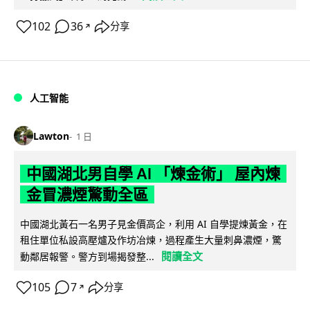
102
36
分享
↗
人工智能
Lawton
1 日
中國湖北男自學 AI 「煉金術」 屋內煉
金冒濃煙驚動全區
中國湖北黃石一名男子見金價高企，利用 AI 自學提煉黃金，在
租住單位私設高壓爐及作坊冶煉，過程產生大量刺鼻濃煙，驚
閱讀全文
動鄰居報警。警方到場揭發整...
105
7
分享
↗