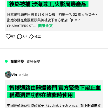
後終被捕 涉海賊王,火影周邊產品
日本警視廳神田署 8 月 6 日公布，拘捕一名 32 歲大阪女子，
指她涉嫌在出版巨頭集英社旗下官方網店「JUMP
閱讀全文
CHARACTERS ST...
52
8
分享
↗
商業科技
資訊保安
Vin
8 小時
智博通路由器爆後門 官方緊急下架止血
稱漏洞是功能在維修時使用
中國網通廠商智博通電子（Zbtlink Electronics）旗下的路由器