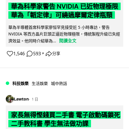
華為科學家警告 NVIDIA 已近物理極限
華為「韜定律」可繞過摩爾定律瓶頸
華為半導體首席科學家廖恒罕見接受近 5 小時專訪，警告
NVIDIA 等西方晶片巨頭正逼近物理極限，傳統製程升級已失經
閱讀全文
濟效益。他同時介紹華為...
1,546
593
分享
↗
科技娛樂
生活娛樂
城中熱話
Lawton
1 日
家長無得慳錢買二手書 電子啟動碼鎖死
二手教科書 學生無法做功課