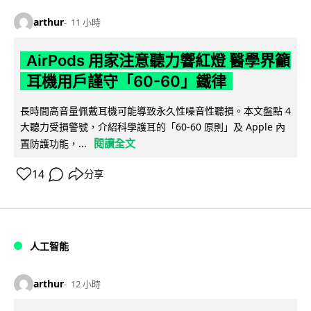
arthur
11 小時
AirPods 用家注意聽力響紅燈 醫學界籲
耳機用戶謹守「60-60」鐵律
長時間高音量佩戴耳機可能導致永久性噪音性聽損。本文盤點 4
大聽力受損警號，介紹科學護耳的「60-60 原則」及 Apple 內
閱讀全文
置防護功能，...
14
分享
人工智能
arthur
12 小時