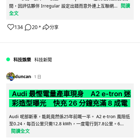
閱讀
間，因評估夥伴 Irregular 設定出錯而意外連上互聯網...
全文
134
20
分享
↗
科技娛樂
科技新聞
duncan
1 日
Audi 最慳電量產車現身 A2 e-tron 迷
彩造型曝光 快充 26 分鐘充滿 8 成電
Audi 呢部新車，能耗竟然係25年前嘅一半。 A2 e-tron 風阻低
至0.24，每百公里只需12.8 kWh，一度電行到7.8公里。6...
閱讀全文