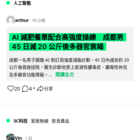
人工智能
arthur
18 小時
AI 減肥餐單配合高強度操練 成都男
45 日減 20 公斤後多器官衰竭
成都一名男子跟隨 AI 制訂高強度減脂計劃，45 日內減去約 20
公斤後昏迷送院。醫生診斷他患上尿源性膿毒症、膿毒性休克
閱讀全文
及多器官功能障礙。...
20
4
分享
↗
3C科技
家居無線
影音產品
Vin
1 日