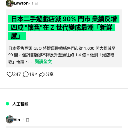
Lawton
1 日
日本二手遊戲店減 90% 門市 業績反增
四成 "懷舊"在 Z 世代變成最潮「新鮮
感」
日本零售巨頭 GEO 將懷舊遊戲銷售門市從 1,000 間大幅減至
99 間，但銷售額卻不降反升至過往的 1.4 倍。做到「減店增
閱讀全文
收」奇蹟，...
247
19
分享
↗
人工智能
Vin
1 日