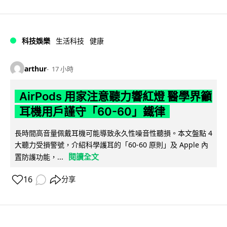
科技娛樂
生活科技
健康
arthur
17 小時
AirPods 用家注意聽力響紅燈 醫學界籲
耳機用戶謹守「60-60」鐵律
長時間高音量佩戴耳機可能導致永久性噪音性聽損。本文盤點 4
大聽力受損警號，介紹科學護耳的「60-60 原則」及 Apple 內
閱讀全文
置防護功能，...
16
分享