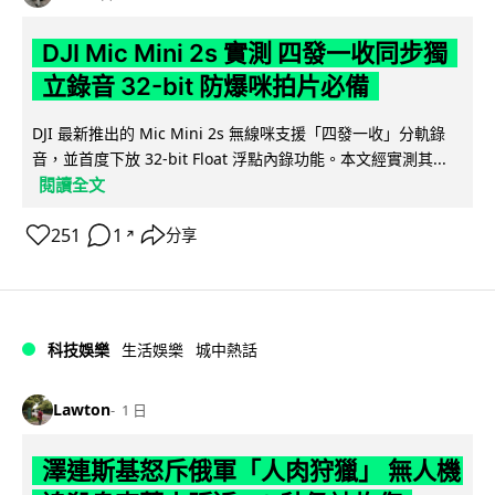
DJI Mic Mini 2s 實測 四發一收同步獨
立錄音 32-bit 防爆咪拍片必備
DJI 最新推出的 Mic Mini 2s 無線咪支援「四發一收」分軌錄
音，並首度下放 32-bit Float 浮點內錄功能。本文經實測其...
閱讀全文
251
1
分享
↗
科技娛樂
生活娛樂
城中熱話
Lawton
1 日
澤連斯基怒斥俄軍「人肉狩獵」 無人機