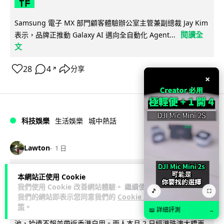
作
Samsung 電子 MX 部門顧客體驗辦公室主管兼副總裁 Jay Kim
閱讀全
表示，品牌正推動 Galaxy AI 邁向全自動化 Agent...
文
28
4
分享
↗
×
科技娛樂
生活娛樂
城中熱話
Lawton
1 日
港夫婦澳門的士拾相機 據為己有被的士
本網站正使用 Cookie
我們使用 Cookie 改善網站體驗。 繼續使用
Cam 睇到 2 個月後再入境被捕
🎵
⛶
我們的網站即表示您同意我們的
Cookie 政
策
。
📖 詳細評測
一對香港夫婦今年 5 月遊澳門乘的士拾獲他人遺留相機及電
→
池，拾遺不報並帶返香港自用。兩人本月 2 日經港珠澳大橋再