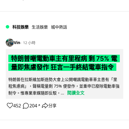
科技娛樂
生活娛樂
城中熱話
Vin
12 小時
特朗普嘲電動車主有里程病 剩 75% 電
量即焦慮發作 狂言一手終結電車指令
特朗普在拉斯維加斯造勢大會上公開嘲諷電動車車主患有「里
程焦慮病」，聲稱電量剩 75% 便發作，並重申已廢除電動車強
閱讀全文
制令。惟專業車媒隨即反駁，...
452
204
分享
↗