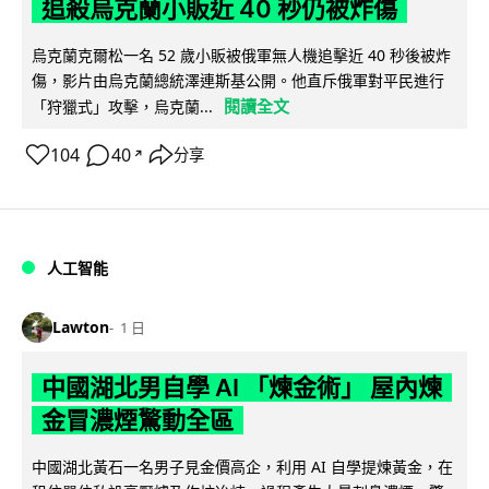
追殺烏克蘭小販近 40 秒仍被炸傷
烏克蘭克爾松一名 52 歲小販被俄軍無人機追擊近 40 秒後被炸
傷，影片由烏克蘭總統澤連斯基公開。他直斥俄軍對平民進行
閱讀全文
「狩獵式」攻擊，烏克蘭...
104
40
分享
↗
人工智能
Lawton
1 日
中國湖北男自學 AI 「煉金術」 屋內煉
金冒濃煙驚動全區
中國湖北黃石一名男子見金價高企，利用 AI 自學提煉黃金，在