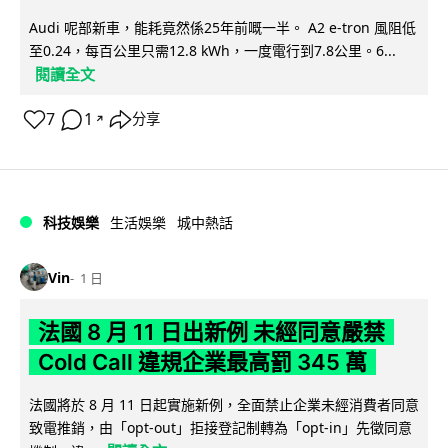
Audi 呢部新車，能耗竟然係25年前嘅一半。 A2 e-tron 風阻低
至0.24，每百公里只需12.8 kWh，一度電行到7.8公里。6...
閱讀全文
7
1
分享
↗
科技娛樂
生活娛樂
城中熱話
Vin
1 日
法國 8 月 11 日出新例 未經同意嚴禁
Cold Call 違規企業最高罰 345 萬
法國將於 8 月 11 日起實施新例，全面禁止企業未經消費者同意
致電推銷，由「opt-out」拒接登記制轉為「opt-in」先徵同意