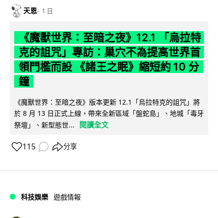
天恩
1 日
《魔獸世界：至暗之夜》12.1 「烏拉特
克的詛咒」專訪：巢穴不為提高世界首
領門檻而設 《諸王之眠》縮短約 10 分
鐘
《魔獸世界：至暗之夜》版本更新 12.1「烏拉特克的詛咒」將
於 8 月 13 日正式上線，帶來全新區域「盤蛇島」、地城「毒牙
閱讀全文
祭壇」、新型態世...
115
分享
科技娛樂
遊戲情報