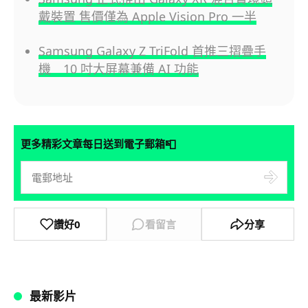
戴裝置 售價僅為 Apple Vision Pro 一半
Samsung Galaxy Z TriFold 首推三摺疊手
機 10 吋大屏幕兼備 AI 功能
📮
更多精彩文章每日送到電子郵箱
讚好
0
看留言
分享
最新影片