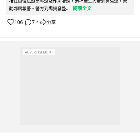
租住單位私設高壓爐及作坊冶煉，過程產生大量刺鼻濃煙，驚
閱讀全文
動鄰居報警。警方到場揭發整...
106
7
分享
↗
ADVERTISEMENT