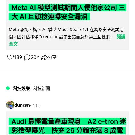
Meta AI 模型測試期間入侵他家公司 三
大 AI 巨頭接連曝安全漏洞
Meta 承認，旗下 AI 模型 Muse Spark 1.1 在網絡安全測試期
閱讀
間，因評估夥伴 Irregular 設定出錯而意外連上互聯網...
全文
139
20
分享
↗
科技娛樂
科技新聞
duncan
1 日
Audi 最慳電量產車現身 A2 e-tron 迷
彩造型曝光 快充 26 分鐘充滿 8 成電