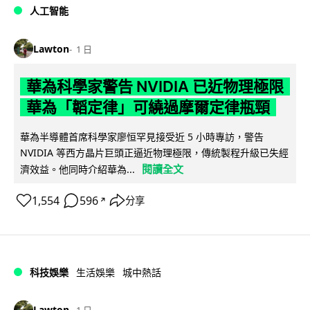
人工智能
Lawton
1 日
華為科學家警告 NVIDIA 已近物理極限
華為「韜定律」可繞過摩爾定律瓶頸
華為半導體首席科學家廖恒罕見接受近 5 小時專訪，警告
NVIDIA 等西方晶片巨頭正逼近物理極限，傳統製程升級已失經
閱讀全文
濟效益。他同時介紹華為...
1,554
596
分享
↗
科技娛樂
生活娛樂
城中熱話
Lawton