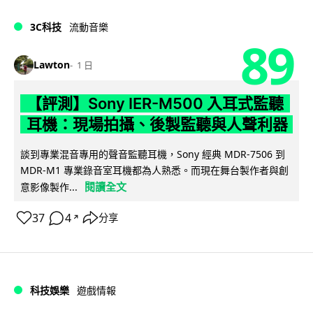
3C科技
流動音樂
89
Lawton
1 日
【評測】Sony IER-M500 入耳式監聽
耳機：現場拍攝、後製監聽與人聲利器
談到專業混音專用的聲音監聽耳機，Sony 經典 MDR-7506 到
MDR-M1 專業錄音室耳機都為人熟悉。而現在舞台製作者與創
閱讀全文
意影像製作...
37
4
分享
↗
科技娛樂
遊戲情報