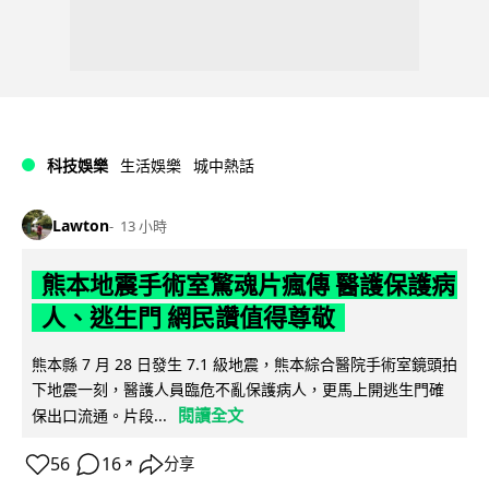
科技娛樂
生活娛樂
城中熱話
Lawton
13 小時
熊本地震手術室驚魂片瘋傳 醫護保護病
人、逃生門 網民讚值得尊敬
熊本縣 7 月 28 日發生 7.1 級地震，熊本綜合醫院手術室鏡頭拍
下地震一刻，醫護人員臨危不亂保護病人，更馬上開逃生門確
閱讀全文
保出口流通。片段...
56
16
分享
↗