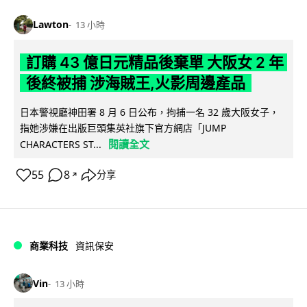
Lawton
13 小時
訂購 43 億日元精品後棄單 大阪女 2 年
後終被捕 涉海賊王,火影周邊產品
日本警視廳神田署 8 月 6 日公布，拘捕一名 32 歲大阪女子，
指她涉嫌在出版巨頭集英社旗下官方網店「JUMP
閱讀全文
CHARACTERS ST...
55
8
分享
↗
商業科技
資訊保安
Vin
13 小時