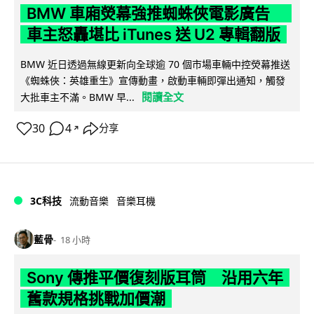
BMW 車廂熒幕強推蜘蛛俠電影廣告
車主怒轟堪比 iTunes 送 U2 專輯翻版
BMW 近日透過無線更新向全球逾 70 個市場車輛中控熒幕推送
《蜘蛛俠：英雄重生》宣傳動畫，啟動車輛即彈出通知，觸發
閱讀全文
大批車主不滿。BMW 早...
30
4
分享
↗
3C科技
流動音樂
音樂耳機
藍骨
18 小時
Sony 傳推平價復刻版耳筒 沿用六年
舊款規格挑戰加價潮