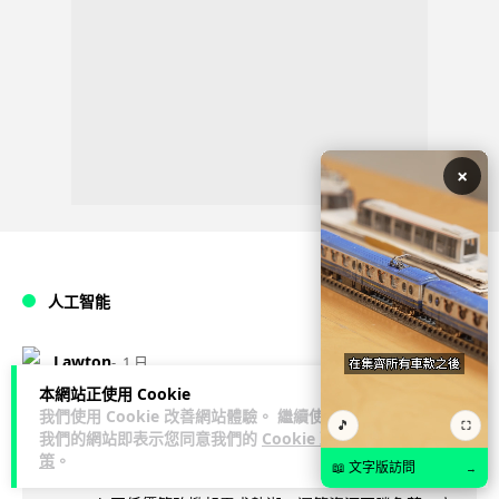
×
人工智能
Lawton
1 日
本網站正使用 Cookie
我們使用 Cookie 改善網站體驗。 繼續使用
低價不再！DeepSeek 大幅加價在即
🎵
⛶
我們的網站即表示您同意我們的
Cookie 政
低價搶客反釀運算資源告急
策
。
📖 文字版訪問
→