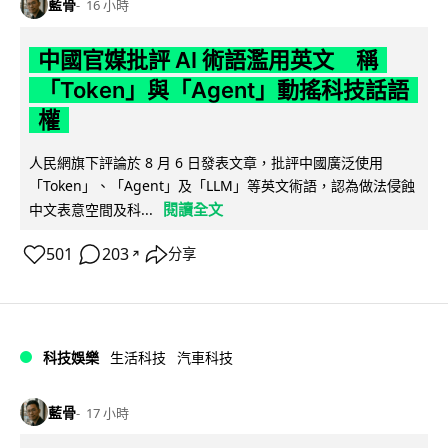
藍骨
16 小時
中國官媒批評 AI 術語濫用英文 稱
「Token」與「Agent」動搖科技話語
權
人民網旗下評論於 8 月 6 日發表文章，批評中國廣泛使用
「Token」、「Agent」及「LLM」等英文術語，認為做法侵蝕
閱讀全文
中文表意空間及科...
501
203
分享
↗
科技娛樂
生活科技
汽車科技
藍骨
17 小時