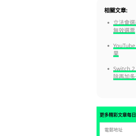
相關文章:
立法會選
無效選票
YouTu
果
Switc
除再加多
更多精彩文章每日