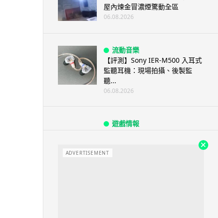
屋內煉金冒濃煙驚動全區
06.08.2026
流動音樂
【評測】Sony IER-M500 入耳式
監聽耳機：現場拍攝、後製監
聽...
06.08.2026
遊戲情報
《魔獸世界：至暗之夜》12.1
「烏拉特克的詛咒」專訪：巢穴
不為提高世...
ADVERTISEMENT
06.08.2026
遊戲情報
日本二手遊戲店減 90% 門市 業
績反增四成 “懷...