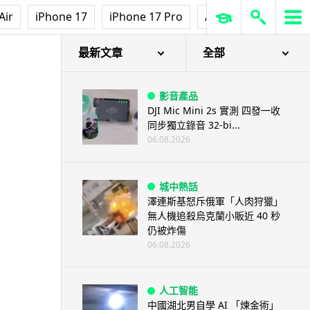
Air
iPhone 17
iPhone 17 Pro
AirPods Pro 3
Ap
最新文章
全部
影音產品
DJI Mic Mini 2s 實測 四發一收
同步獨立錄音 32-bi...
06.08.2026
城中熱話
澤連斯基怒斥俄軍「人肉狩獵」
無人機追殺烏克蘭小販近 40 秒
仍被炸傷
06.08.2026
人工智能
中國湖北男自學 AI 「煉金術」