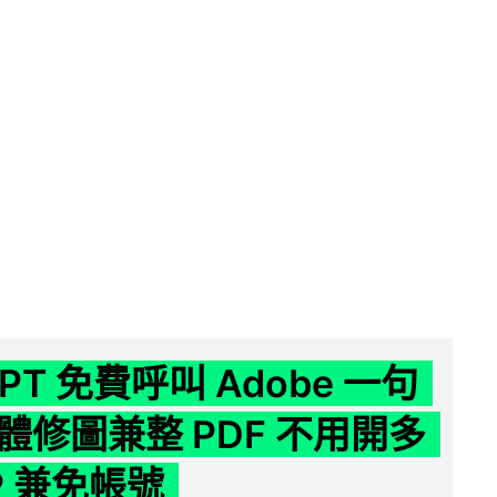
GPT 免費呼叫 Adobe 一句
體修圖兼整 PDF 不用開多
P 兼免帳號