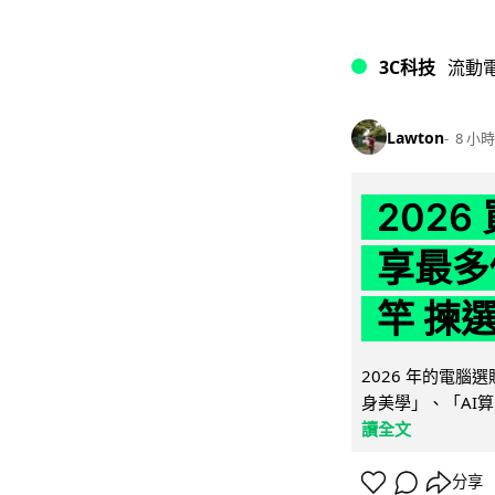
3C科技
流動
Lawton
8 小時
202
享最多
竿 揀
2026 年的電
身美學」、「AI算
讀全文
分享