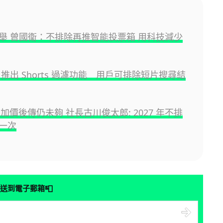
舉 曾國衞：不排除再推智能投票箱 用科技減少
be 推出 Shorts 過濾功能 用戶可排除短片搜尋結
h 2 加價後傳仍未夠 社長古川俊太郎: 2027 年不排
一次
📮
送到電子郵箱