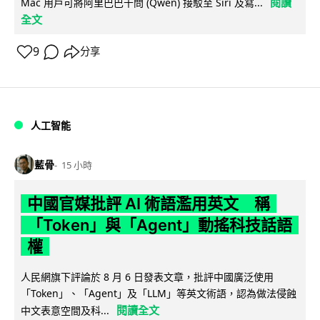
閱讀
Mac 用戶可將阿里巴巴千問 (Qwen) 接駁至 Siri 及寫...
全文
9
分享
人工智能
藍骨
15 小時
中國官媒批評 AI 術語濫用英文 稱
「Token」與「Agent」動搖科技話語
權
人民網旗下評論於 8 月 6 日發表文章，批評中國廣泛使用
「Token」、「Agent」及「LLM」等英文術語，認為做法侵蝕
閱讀全文
中文表意空間及科...