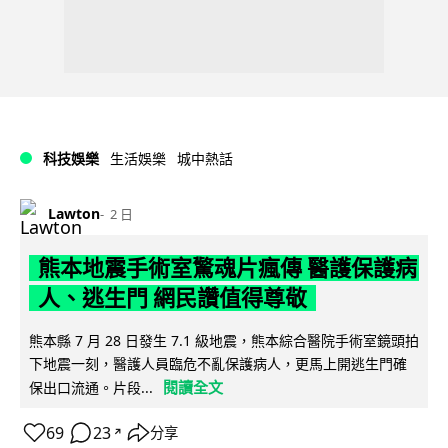
科技娛樂
生活娛樂
城中熱話
Lawton
2 日
熊本地震手術室驚魂片瘋傳 醫護保護病
人、逃生門 網民讚值得尊敬
熊本縣 7 月 28 日發生 7.1 級地震，熊本綜合醫院手術室鏡頭拍
下地震一刻，醫護人員臨危不亂保護病人，更馬上開逃生門確
閱讀全文
保出口流通。片段...
69
23
分享
↗