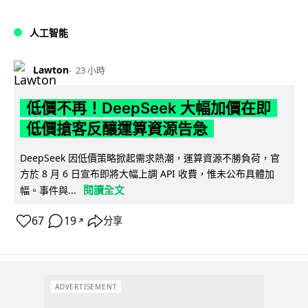
人工智能
Lawton
23 小時
低價不再！DeepSeek 大幅加價在即
低價搶客反釀運算資源告急
DeepSeek 因低價策略掀起需求熱潮，運算資源不勝負荷，官
方於 8 月 6 日宣布即將大幅上調 API 收費，惟未公布具體加
閱讀全文
幅。事件與...
67
19
分享
↗
ADVERTISEMENT