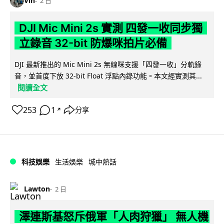
Vin
2 日
DJI Mic Mini 2s 實測 四發一收同步獨
立錄音 32-bit 防爆咪拍片必備
DJI 最新推出的 Mic Mini 2s 無線咪支援「四發一收」分軌錄
音，並首度下放 32-bit Float 浮點內錄功能。本文經實測其...
閱讀全文
253
1
分享
↗
科技娛樂
生活娛樂
城中熱話
Lawton
2 日
澤連斯基怒斥俄軍「人肉狩獵」 無人機