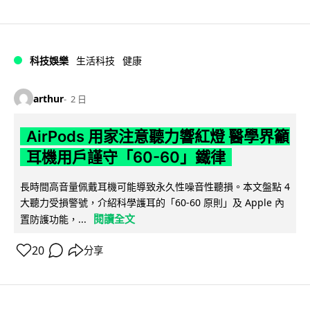
科技娛樂
生活科技
健康
arthur
2 日
AirPods 用家注意聽力響紅燈 醫學界籲
耳機用戶謹守「60-60」鐵律
長時間高音量佩戴耳機可能導致永久性噪音性聽損。本文盤點 4
大聽力受損警號，介紹科學護耳的「60-60 原則」及 Apple 內
閱讀全文
置防護功能，...
20
分享