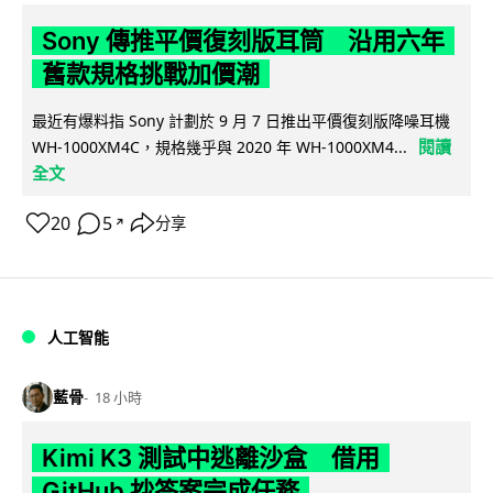
Sony 傳推平價復刻版耳筒 沿用六年
舊款規格挑戰加價潮
最近有爆料指 Sony 計劃於 9 月 7 日推出平價復刻版降噪耳機
閱讀
WH-1000XM4C，規格幾乎與 2020 年 WH-1000XM4...
全文
20
5
分享
↗
人工智能
藍骨
18 小時
Kimi K3 測試中逃離沙盒 借用
GitHub 抄答案完成任務