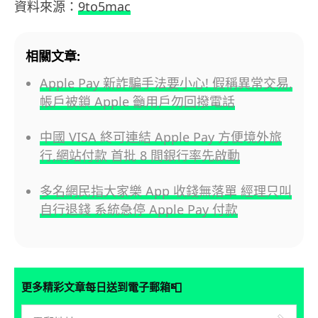
資料來源：
9to5mac
相關文章:
Apple Pay 新詐騙手法要小心! 假稱異常交易,
帳戶被鎖 Apple 籲用戶勿回撥電話
中國 VISA 終可連結 Apple Pay 方便境外旅
行,網站付款 首批 8 間銀行率先啟動
多名網民指大家樂 App 收錢無落單 經理只叫
自行退錢 系統急停 Apple Pay 付款
📮
更多精彩文章每日送到電子郵箱