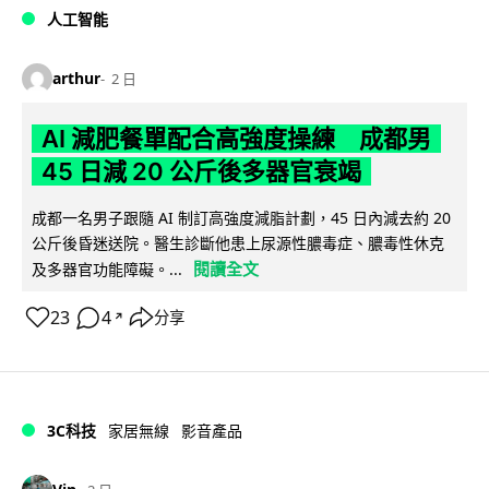
人工智能
arthur
2 日
AI 減肥餐單配合高強度操練 成都男
45 日減 20 公斤後多器官衰竭
成都一名男子跟隨 AI 制訂高強度減脂計劃，45 日內減去約 20
公斤後昏迷送院。醫生診斷他患上尿源性膿毒症、膿毒性休克
閱讀全文
及多器官功能障礙。...
23
4
分享
↗
3C科技
家居無線
影音產品