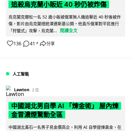
追殺烏克蘭小販近 40 秒仍被炸傷
烏克蘭克爾松一名 52 歲小販被俄軍無人機追擊近 40 秒後被炸
傷，影片由烏克蘭總統澤連斯基公開。他直斥俄軍對平民進行
閱讀全文
「狩獵式」攻擊，烏克蘭...
136
41
分享
↗
人工智能
Lawton
2 日
中國湖北男自學 AI 「煉金術」 屋內煉
金冒濃煙驚動全區
中國湖北黃石一名男子見金價高企，利用 AI 自學提煉黃金，在