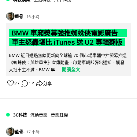
藍骨
16 小時
BMW 車廂熒幕強推蜘蛛俠電影廣告
車主怒轟堪比 iTunes 送 U2 專輯翻版
BMW 近日透過無線更新向全球逾 70 個市場車輛中控熒幕推送
《蜘蛛俠：英雄重生》宣傳動畫，啟動車輛即彈出通知，觸發
閱讀全文
大批車主不滿。BMW 早...
27
1
分享
↗
3C科技
流動音樂
音樂耳機
藍骨
17 小時