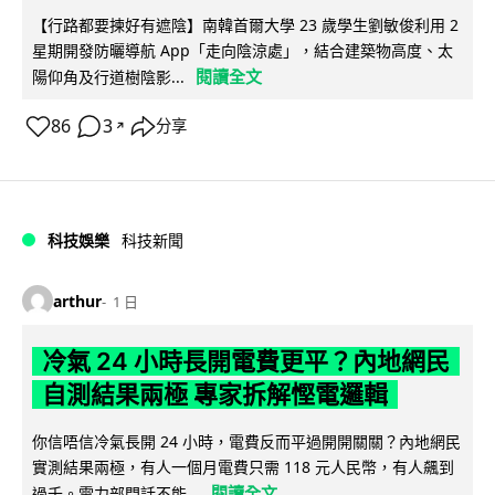
【行路都要揀好有遮陰】南韓首爾大學 23 歲學生劉敏俊利用 2
星期開發防曬導航 App「走向陰涼處」，結合建築物高度、太
閱讀全文
陽仰角及行道樹陰影...
86
3
分享
↗
科技娛樂
科技新聞
arthur
1 日
冷氣 24 小時長開電費更平？內地網民
自測結果兩極 專家拆解慳電邏輯
你信唔信冷氣長開 24 小時，電費反而平過開開關關？內地網民
實測結果兩極，有人一個月電費只需 118 元人民幣，有人飆到
閱讀全文
過千。電力部門話不能...