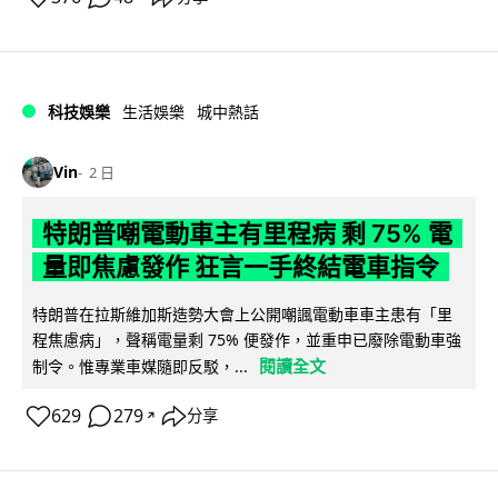
科技娛樂
生活娛樂
城中熱話
Vin
2 日
特朗普嘲電動車主有里程病 剩 75% 電
量即焦慮發作 狂言一手終結電車指令
特朗普在拉斯維加斯造勢大會上公開嘲諷電動車車主患有「里
程焦慮病」，聲稱電量剩 75% 便發作，並重申已廢除電動車強
閱讀全文
制令。惟專業車媒隨即反駁，...
629
279
分享
↗