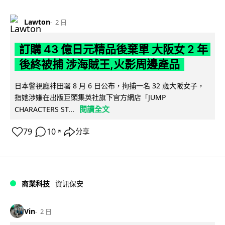
Lawton
2 日
訂購 43 億日元精品後棄單 大阪女 2 年
後終被捕 涉海賊王,火影周邊產品
日本警視廳神田署 8 月 6 日公布，拘捕一名 32 歲大阪女子，
指她涉嫌在出版巨頭集英社旗下官方網店「JUMP
閱讀全文
CHARACTERS ST...
79
10
分享
↗
商業科技
資訊保安
Vin
2 日