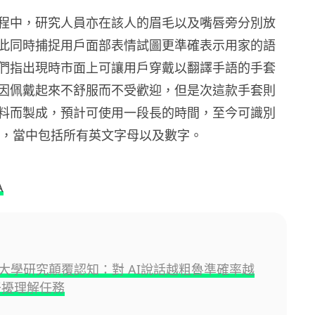
程中，研究人員亦在該人的眉毛以及嘴唇旁分別放
此同時捕捉用戶面部表情試圖更準確表示用家的語
們指出現時市面上可讓用戶穿戴以翻譯手語的手套
因佩戴起來不舒服而不受歡迎，但是次這款手套則
料而製成，預計可使用一段長的時間，至今可識別
手勢，當中包括所有英文字母以及數字。
A
大學研究顛覆認知：對 AI說話越粗魯準確率越
干擾理解任務