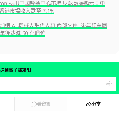
cron 退出中國數據中心市場 財報數據顯示：中
香港市場收入跌至 7.1%
n 加速 AI 機械人取代人類 內部文件: 後年起美國
 年後裁減 60 萬職位
📮
送到電子郵箱
看留言
分享