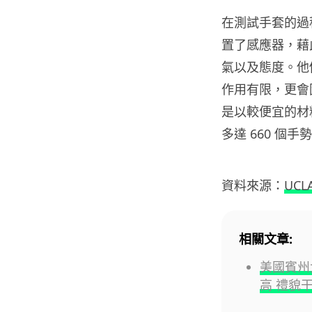
在測試手套的過
置了感應器，藉
氣以及態度。他
作用有限，更會
是以較便宜的材
多達 660 個
資料來源：
UCL
相關文章:
美國賓州
高 禮貌