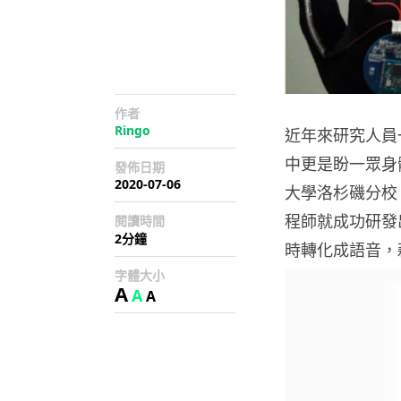
作者
Ringo
近年來研究人員
中更是盼一眾身
發佈日期
2020-07-06
大學洛杉磯分校 (Uni
程師就成功研發
閱讀時間
2分鐘
時轉化成語音，
字體大小
A
A
A