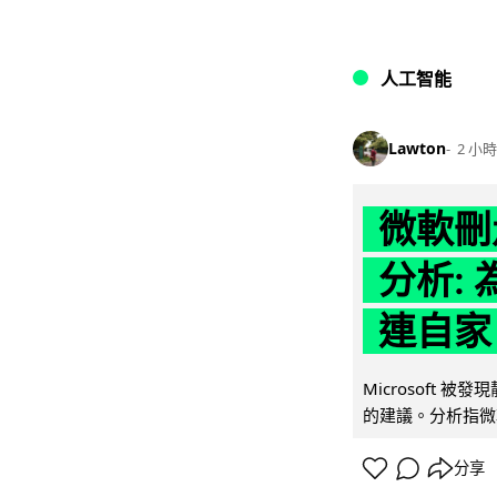
人工智能
Lawton
2 小時
微軟刪走
分析: 
連自家 
Microsoft 
的建議。分析指微軟同
分享