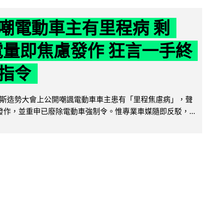
嘲電動車主有里程病 剩
 電量即焦慮發作 狂言一手終
指令
斯造勢大會上公開嘲諷電動車車主患有「里程焦慮病」，聲
便發作，並重申已廢除電動車強制令。惟專業車媒隨即反駁，...