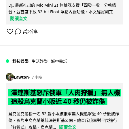
DJI 最新推出的 Mic Mini 2s 無線咪支援「四發一收」分軌錄
音，並首度下放 32-bit Float 浮點內錄功能。本文經實測其...
閱讀全文
分享
科技娛樂
生活娛樂
城中熱話
Lawton
7 小時
澤連斯基怒斥俄軍「人肉狩獵」 無人機
追殺烏克蘭小販近 40 秒仍被炸傷
烏克蘭克爾松一名 52 歲小販被俄軍無人機追擊近 40 秒後被炸
傷，影片由烏克蘭總統澤連斯基公開。他直斥俄軍對平民進行
閱讀全文
「狩獵式」攻擊，烏克蘭...