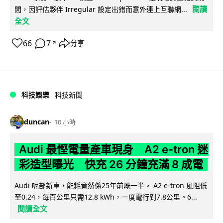
閱讀
間，因評估夥伴 Irregular 設定出錯而意外連上互聯網...
全文
66
7
分享
↗
科技娛樂
科技新聞
duncan
10 小時
Audi 最慳電量產車現身 A2 e-tron 迷
彩造型曝光 快充 26 分鐘充滿 8 成電
Audi 呢部新車，能耗竟然係25年前嘅一半。 A2 e-tron 風阻低
至0.24，每百公里只需12.8 kWh，一度電行到7.8公里。6...
閱讀全文