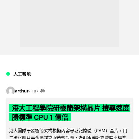
人工智能
arthur
18 小時
港大工程學院研極簡架構晶片 搜尋速度
勝標準 CPU 1 億倍
港大團隊研發極簡架構模擬內容尋址記憶體（CAM）晶片，用
二硫化鉬及半金屬銻克服傳輸瓶頸，漢明距離計算速度比標準