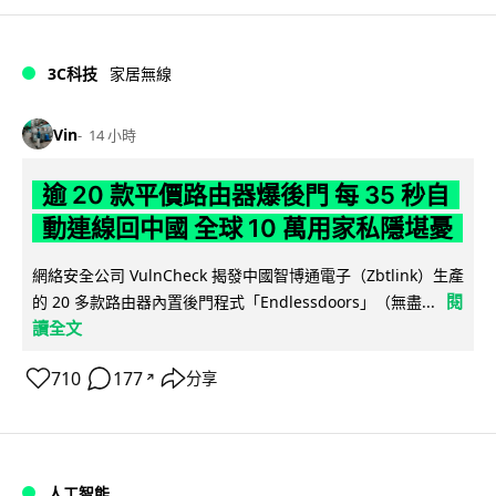
3C科技
家居無線
Vin
14 小時
逾 20 款平價路由器爆後門 每 35 秒自
動連線回中國 全球 10 萬用家私隱堪憂
網絡安全公司 VulnCheck 揭發中國智博通電子（Zbtlink）生產
閱
的 20 多款路由器內置後門程式「Endlessdoors」（無盡...
讀全文
710
177
分享
↗
人工智能