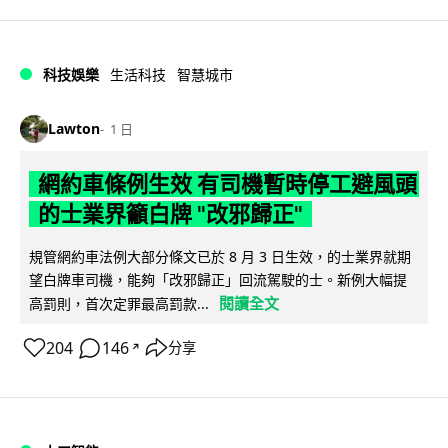
科技娛樂
生活科技
智慧城市
Lawton
1 日
網約車條例生效 有司機暫時停工避風頭
的士業界籲白牌 "改邪歸正"
規管網約車法例大部分條文已於 8 月 3 日生效，的士業界就期
望白牌車司機，能夠「改邪歸正」回流駕駛的士。新例大幅提
閱讀全文
高罰則，首次定罪最高罰款...
204
146
分享
↗