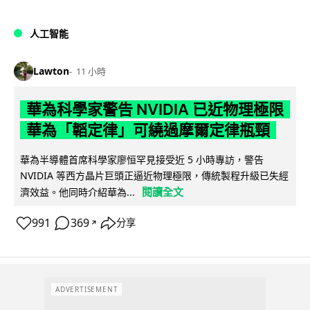
人工智能
Lawton
11 小時
華為科學家警告 NVIDIA 已近物理極限
華為「韜定律」可繞過摩爾定律瓶頸
華為半導體首席科學家廖恒罕見接受近 5 小時專訪，警告
NVIDIA 等西方晶片巨頭正逼近物理極限，傳統製程升級已失經
閱讀全文
濟效益。他同時介紹華為...
991
369
分享
↗
ADVERTISEMENT