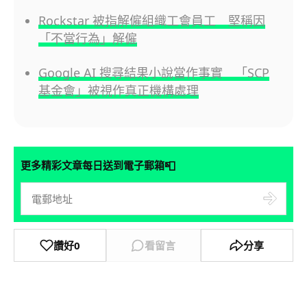
Rockstar 被指解僱組織工會員工 堅稱因
「不當行為」解僱
Google AI 搜尋結果小說當作事實 「SCP
基金會」被視作真正機構處理
📮
更多精彩文章每日送到電子郵箱
讚好
0
看留言
分享