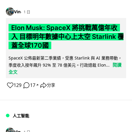
Vin
1 日
Elon Musk: SpaceX 將挑戰萬億年收
入 目標明年數據中心上太空 Starlink 覆
蓋全球170國
SpaceX 公佈最新第二季業績，受惠 Starlink 與 AI 業務帶動，
閱讀
季度收入按年飆升 92% 至 78 億美元。行政總裁 Elon...
全文
129
17
分享
↗
人工智能
Vin
1 日