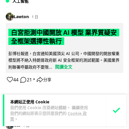
人工智能
Lawton
1 日
白宮拒測中國開放 AI 模型 業界質疑安
全框架選擇性執行
彭博社報道，白宮通知美國頂尖 AI 公司，中國開發的開放權重
模型將不納入特朗普政府新 AI 安全框架的測試範圍。美國業界
閱讀全文
則聯署呼籲政府不要限...
44
21
分享
↗
本網站正使用 Cookie
我們使用 Cookie 改善網站體驗。 繼續使用
人工智能
我們的網站即表示您同意我們的
Cookie 政
策
。
Vin
1 日