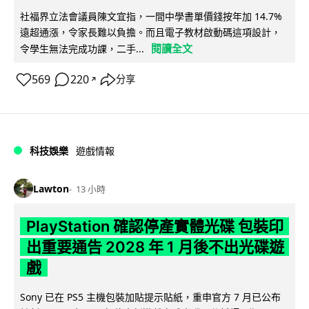
社福界立法會議員陳文宜指，一間中學書單價錢按年加 14.7%
遠超通漲，令家長難以負擔。而且電子教材啟動碼這項設計，
閱讀全文
令學生無法完成功課，二手...
569
220
分享
↗
科技娛樂
遊戲情報
Lawton
13 小時
PlayStation 確認停產實體光碟 包裝印
出重要通告 2028 年 1 月後不出光碟遊
戲
Sony 已在 PS5 主機包裝加貼提示貼紙，重申官方 7 月已公布