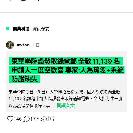
商業科技
資訊保安
Lawton
1 日
東華學院誤發取錄電郵 全數 11,139 名
申請人一度空歡喜 專家:人為疏忽+系統
防護缺失
東華學院今日（5 日）大學聯招放榜之際，因人為疏忽向全數
11,139 名課程申請人錯誤發出取錄通知電郵，令大批考生一度
閱讀全文
以為獲得學位取錄，事...
146
17
分享
↗