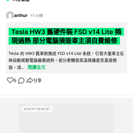
arthur
17 小時
Tesla HW3 舊硬件裝 FSD v14 Lite 頻
現過熱 部分電腦損毀車主須自費維修
Tesla 向 HW3 舊車款推送 FSD v14 Lite 系統，引發大量車主反
映自動駕駛電腦嚴重過熱，部分更觸發高溫保護甚至直接燒
閱讀全文
毀，須...
6
分享
ADVERTISEMENT