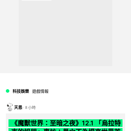
科技娛樂
遊戲情報
天恩
8 小時
《魔獸世界：至暗之夜》12.1 「烏拉特