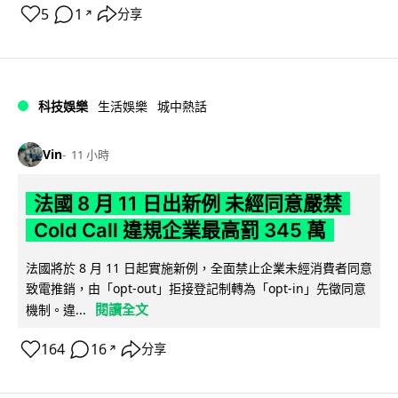
5
1
分享
↗
科技娛樂
生活娛樂
城中熱話
Vin
11 小時
法國 8 月 11 日出新例 未經同意嚴禁
Cold Call 違規企業最高罰 345 萬
法國將於 8 月 11 日起實施新例，全面禁止企業未經消費者同意
致電推銷，由「opt-out」拒接登記制轉為「opt-in」先徵同意
閱讀全文
機制。違...
164
16
分享
↗