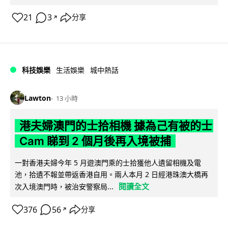
21
3
分享
↗
科技娛樂
生活娛樂
城中熱話
Lawton
13 小時
港夫婦澳門的士拾相機 據為己有被的士
Cam 睇到 2 個月後再入境被捕
一對香港夫婦今年 5 月遊澳門乘的士拾獲他人遺留相機及電
池，拾遺不報並帶返香港自用。兩人本月 2 日經港珠澳大橋再
閱讀全文
次入境澳門時，被治安警察局...
376
56
分享
↗