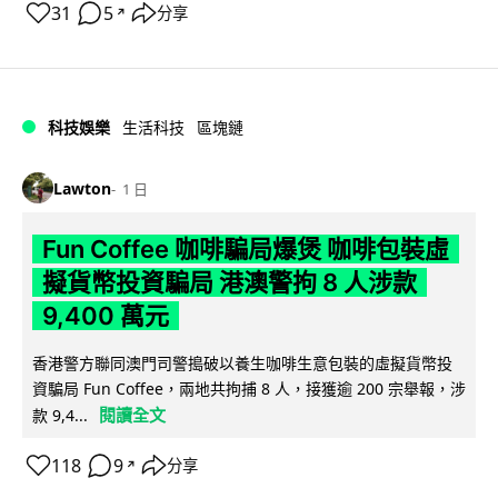
31
5
分享
↗
科技娛樂
生活科技
區塊鏈
Lawton
1 日
Fun Coffee 咖啡騙局爆煲 咖啡包裝虛
擬貨幣投資騙局 港澳警拘 8 人涉款
9,400 萬元
香港警方聯同澳門司警搗破以養生咖啡生意包裝的虛擬貨幣投
資騙局 Fun Coffee，兩地共拘捕 8 人，接獲逾 200 宗舉報，涉
閱讀全文
款 9,4...
118
9
分享
↗