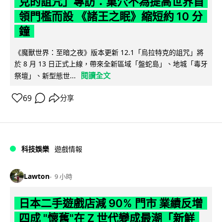
克的詛咒」專訪：巢穴不為提高世界首
領門檻而設 《諸王之眠》縮短約 10 分
鐘
《魔獸世界：至暗之夜》版本更新 12.1「烏拉特克的詛咒」將
於 8 月 13 日正式上線，帶來全新區域「盤蛇島」、地城「毒牙
閱讀全文
祭壇」、新型態世...
69
分享
科技娛樂
遊戲情報
Lawton
9 小時
日本二手遊戲店減 90% 門市 業績反增
四成 "懷舊"在 Z 世代變成最潮「新鮮