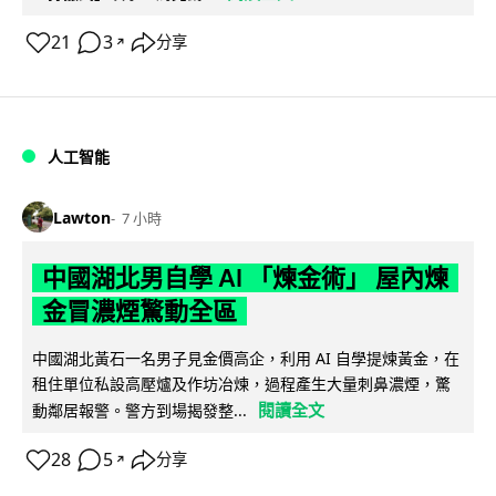
21
3
分享
↗
人工智能
Lawton
7 小時
中國湖北男自學 AI 「煉金術」 屋內煉
金冒濃煙驚動全區
中國湖北黃石一名男子見金價高企，利用 AI 自學提煉黃金，在
租住單位私設高壓爐及作坊冶煉，過程產生大量刺鼻濃煙，驚
閱讀全文
動鄰居報警。警方到場揭發整...
28
5
分享
↗