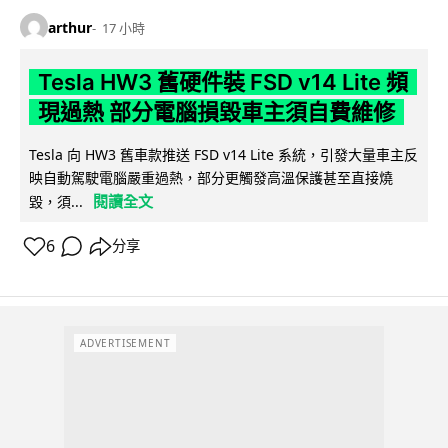
arthur
17 小時
Tesla HW3 舊硬件裝 FSD v14 Lite 頻
現過熱 部分電腦損毀車主須自費維修
Tesla 向 HW3 舊車款推送 FSD v14 Lite 系統，引發大量車主反
映自動駕駛電腦嚴重過熱，部分更觸發高溫保護甚至直接燒
閱讀全文
毀，須...
6
分享
ADVERTISEMENT