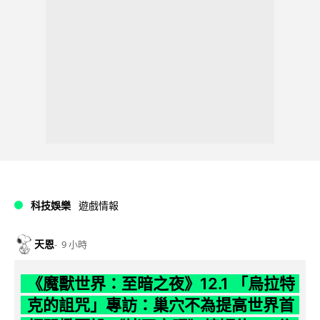
科技娛樂
遊戲情報
天恩
9 小時
《魔獸世界：至暗之夜》12.1 「烏拉特
克的詛咒」專訪：巢穴不為提高世界首