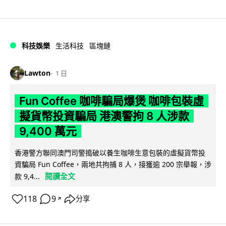
科技娛樂
生活科技
區塊鏈
Lawton
1 日
Fun Coffee 咖啡騙局爆煲 咖啡包裝虛
擬貨幣投資騙局 港澳警拘 8 人涉款
9,400 萬元
香港警方聯同澳門司警搗破以養生咖啡生意包裝的虛擬貨幣投
資騙局 Fun Coffee，兩地共拘捕 8 人，接獲逾 200 宗舉報，涉
閱讀全文
款 9,4...
118
9
分享
↗