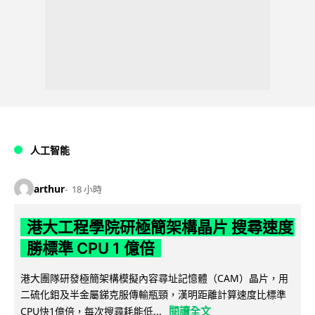
人工智能
arthur
18 小時
港大工程學院研極簡架構晶片 搜尋速度
勝標準 CPU 1 億倍
港大團隊研發極簡架構模擬內容尋址記憶體（CAM）晶片，用
二硫化鉬及半金屬銻克服傳輸瓶頸，漢明距離計算速度比標準
閱讀全文
CPU快1億倍，每次搜尋耗能低...