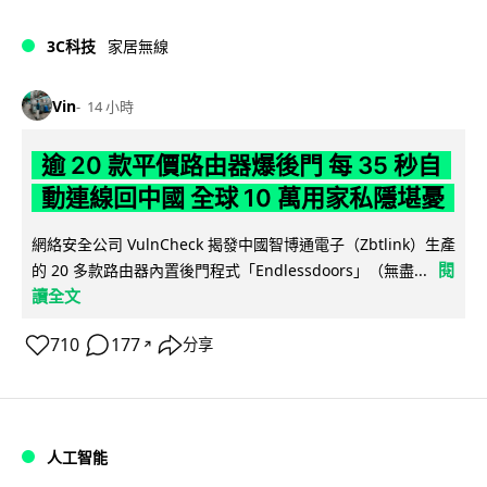
3C科技
家居無線
Vin
14 小時
逾 20 款平價路由器爆後門 每 35 秒自
動連線回中國 全球 10 萬用家私隱堪憂
網絡安全公司 VulnCheck 揭發中國智博通電子（Zbtlink）生產
閱
的 20 多款路由器內置後門程式「Endlessdoors」（無盡...
讀全文
710
177
分享
↗
人工智能