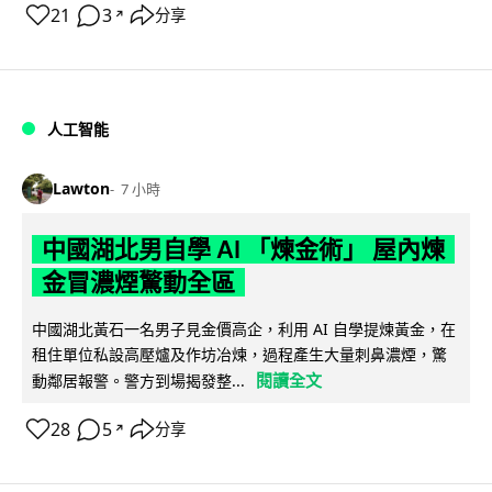
21
3
分享
↗
人工智能
Lawton
7 小時
中國湖北男自學 AI 「煉金術」 屋內煉
金冒濃煙驚動全區
中國湖北黃石一名男子見金價高企，利用 AI 自學提煉黃金，在
租住單位私設高壓爐及作坊冶煉，過程產生大量刺鼻濃煙，驚
閱讀全文
動鄰居報警。警方到場揭發整...
28
5
分享
↗