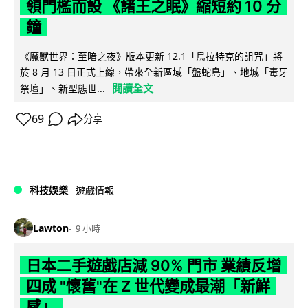
領門檻而設 《諸王之眠》縮短約 10 分
鐘
《魔獸世界：至暗之夜》版本更新 12.1「烏拉特克的詛咒」將
於 8 月 13 日正式上線，帶來全新區域「盤蛇島」、地城「毒牙
閱讀全文
祭壇」、新型態世...
69
分享
科技娛樂
遊戲情報
Lawton
9 小時
日本二手遊戲店減 90% 門市 業績反增
四成 "懷舊"在 Z 世代變成最潮「新鮮
感」