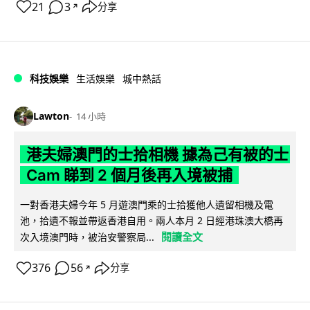
21
3
分享
↗
科技娛樂
生活娛樂
城中熱話
Lawton
14 小時
港夫婦澳門的士拾相機 據為己有被的士
Cam 睇到 2 個月後再入境被捕
一對香港夫婦今年 5 月遊澳門乘的士拾獲他人遺留相機及電
池，拾遺不報並帶返香港自用。兩人本月 2 日經港珠澳大橋再
閱讀全文
次入境澳門時，被治安警察局...
376
56
分享
↗