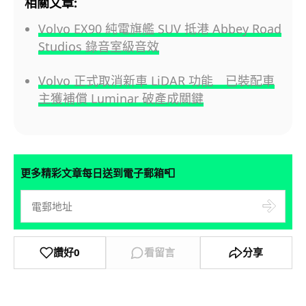
相關文章:
Volvo EX90 純電旗艦 SUV 抵港 Abbey Road
Studios 錄音室級音效
Volvo 正式取消新車 LiDAR 功能 已裝配車
主獲補償 Luminar 破產成關鍵
📮
更多精彩文章每日送到電子郵箱
讚好
0
看留言
分享