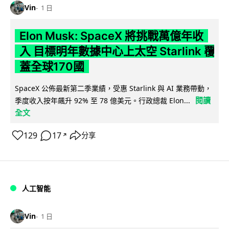
Vin
1 日
Elon Musk: SpaceX 將挑戰萬億年收
入 目標明年數據中心上太空 Starlink 覆
蓋全球170國
SpaceX 公佈最新第二季業績，受惠 Starlink 與 AI 業務帶動，
閱讀
季度收入按年飆升 92% 至 78 億美元。行政總裁 Elon...
全文
129
17
分享
↗
人工智能
Vin
1 日