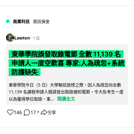
商業科技
資訊保安
Lawton
1 日
東華學院誤發取錄電郵 全數 11,139 名
申請人一度空歡喜 專家:人為疏忽+系統
防護缺失
東華學院今日（5 日）大學聯招放榜之際，因人為疏忽向全數
11,139 名課程申請人錯誤發出取錄通知電郵，令大批考生一度
閱讀全文
以為獲得學位取錄，事...
146
17
分享
↗