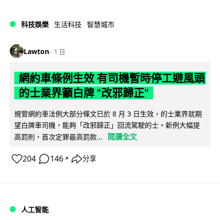
科技娛樂
生活科技
智慧城市
Lawton
1 日
網約車條例生效 有司機暫時停工避風頭
的士業界籲白牌 "改邪歸正"
規管網約車法例大部分條文已於 8 月 3 日生效，的士業界就期
望白牌車司機，能夠「改邪歸正」回流駕駛的士。新例大幅提
閱讀全文
高罰則，首次定罪最高罰款...
204
146
分享
↗
人工智能