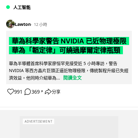
人工智能
Lawton
12 小時
華為科學家警告 NVIDIA 已近物理極限
華為「韜定律」可繞過摩爾定律瓶頸
華為半導體首席科學家廖恒罕見接受近 5 小時專訪，警告
NVIDIA 等西方晶片巨頭正逼近物理極限，傳統製程升級已失經
閱讀全文
濟效益。他同時介紹華為...
991
369
分享
↗
ADVERTISEMENT