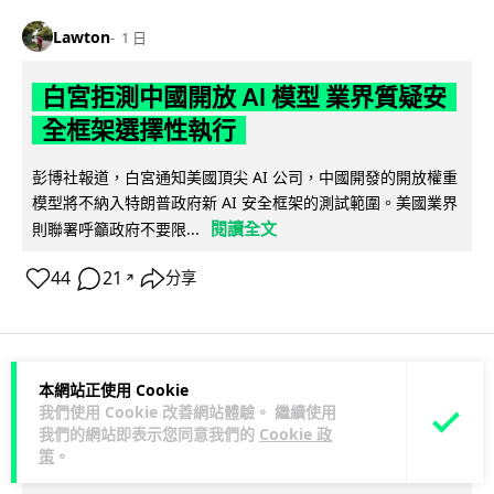
Lawton
1 日
白宮拒測中國開放 AI 模型 業界質疑安
全框架選擇性執行
彭博社報道，白宮通知美國頂尖 AI 公司，中國開發的開放權重
模型將不納入特朗普政府新 AI 安全框架的測試範圍。美國業界
閱讀全文
則聯署呼籲政府不要限...
44
21
分享
↗
本網站正使用 Cookie
人工智能
我們使用 Cookie 改善網站體驗。 繼續使用
我們的網站即表示您同意我們的
Cookie 政
Vin
1 日
策
。