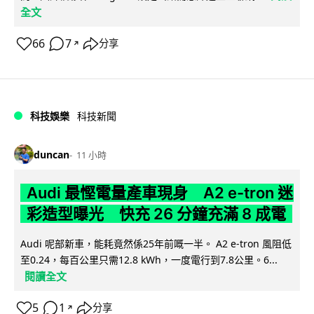
全文
66
7
分享
↗
科技娛樂
科技新聞
duncan
11 小時
Audi 最慳電量產車現身 A2 e-tron 迷
彩造型曝光 快充 26 分鐘充滿 8 成電
Audi 呢部新車，能耗竟然係25年前嘅一半。 A2 e-tron 風阻低
至0.24，每百公里只需12.8 kWh，一度電行到7.8公里。6...
閱讀全文
5
1
分享
↗